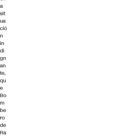
a
sit
ua
ció
n
in
di
gn
an
te,
qu
e
Bo
m
be
ro
de
Ra