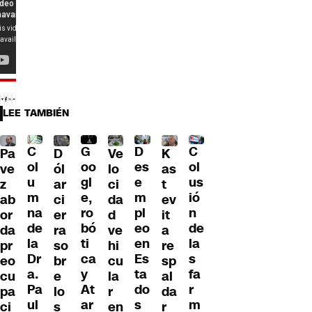
LEE TAMBIÉN
C
C
G
D
Pa
D
Ve
K
ol
ol
oo
es
ve
ól
lo
as
u
us
gl
e
z
ar
ci
t
m
ió
e,
m
ab
ci
da
ev
na
n
ro
pl
or
er
d
it
de
de
bó
eo
da
ra
ve
a
la
la
ti
en
pr
so
hi
re
Dr
s
ca
Es
eo
br
cu
sp
a.
fa
y
ta
cu
e
la
al
Pa
r
At
do
pa
lo
r
da
ul
m
ar
s
ci
s
en
r