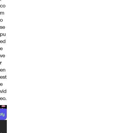
co
m
o
se
pu
ed
e
ve
r
en
est
e
vid
eo.