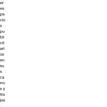
er
es
pa
cio
s
pu
bli
cit
ari
os
en
su
s
ca
rro
s y
tra
jes
,