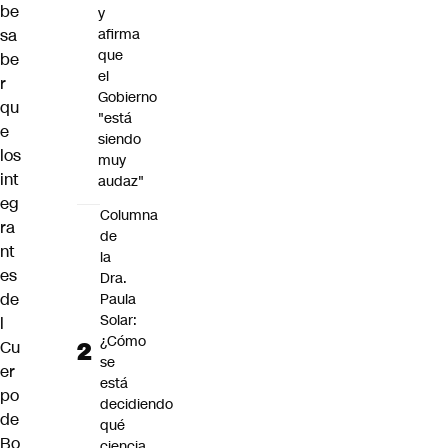
be
y
sa
afirma
que
be
el
r
Gobierno
qu
"está
e
siendo
los
muy
int
audaz"
eg
Columna
ra
de
nt
la
es
Dra.
de
Paula
Solar:
l
¿Cómo
Cu
se
er
está
po
decidiendo
de
qué
Bo
ciencia