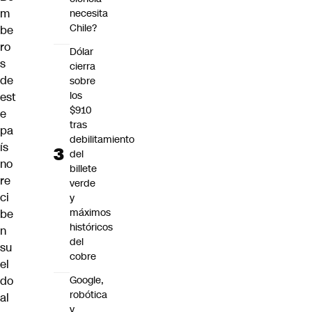
m
necesita
Chile?
be
ro
Dólar
s
cierra
de
sobre
los
est
$910
e
tras
pa
debilitamiento
ís
del
no
billete
re
verde
ci
y
máximos
be
históricos
n
del
su
cobre
el
do
Google,
robótica
al
y