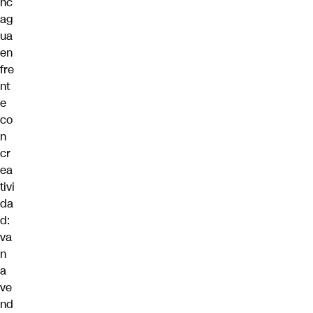
nc
ag
ua
en
fre
nt
e
co
n
cr
ea
tivi
da
d:
va
n
a
ve
nd