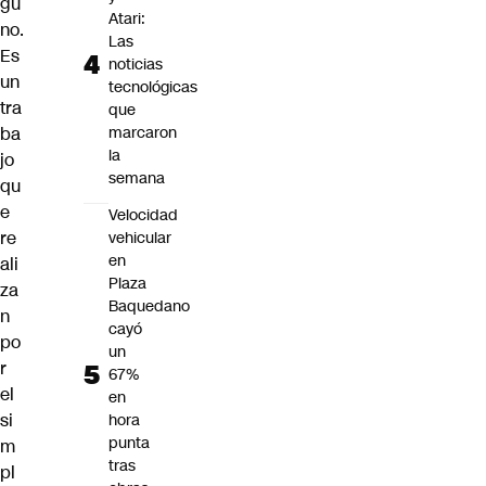
gu
Atari:
no.
Las
Es
noticias
un
tecnológicas
tra
que
ba
marcaron
la
jo
semana
qu
e
Velocidad
re
vehicular
en
ali
Plaza
za
Baquedano
n
cayó
po
un
r
67%
el
en
si
hora
punta
m
tras
pl