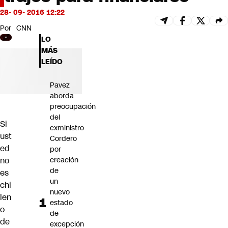
Futuro 360
28- 09- 2016 12:22
Opinión
Por
CNN
LO
MÁS
LEÍDO
Pavez
aborda
preocupación
del
Si
exministro
ust
Cordero
ed
por
no
creación
de
es
un
chi
nuevo
len
estado
o
de
de
excepción