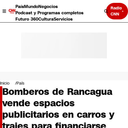
País
Mundo
Negocios
Radio
Podcast y Programas completos
CNN
Futuro 360
Cultura
Servicios
País
Mundo
Negocios
Inicio
País
Bomberos de Rancagua
Deportes
Programas completos
vende espacios
Cultura
Servicios
publicitarios en carros y
Bits
CNN Data
trajes para financiarse
CNN tiempo