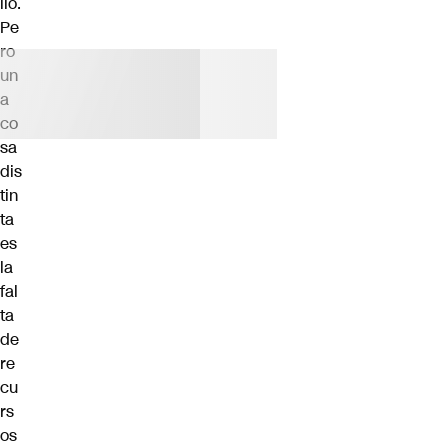
llo.
Pe
ro
un
a
co
sa
dis
tin
ta
es
la
fal
ta
de
re
cu
rs
os