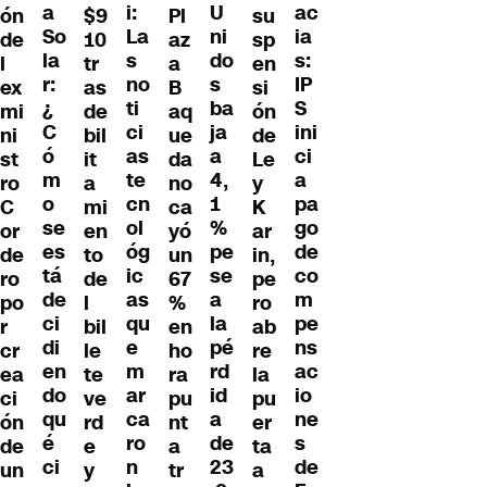
a
ac
i:
U
ón
$9
Pl
su
So
ia
La
ni
de
10
az
sp
la
s:
s
do
l
tr
a
en
r:
IP
no
s
ex
as
B
si
¿
S
ti
ba
mi
de
aq
ón
C
ini
ci
ja
ni
bil
ue
de
ó
ci
as
a
st
it
da
Le
m
a
te
4,
ro
a
no
y
o
pa
cn
1
C
mi
ca
K
se
go
ol
%
or
en
yó
ar
es
de
óg
pe
de
to
un
in,
tá
co
ic
se
ro
de
67
pe
de
m
as
a
po
l
%
ro
ci
pe
qu
la
r
bil
en
ab
di
ns
e
pé
cr
le
ho
re
en
ac
m
rd
ea
te
ra
la
do
io
ar
id
ci
ve
pu
pu
qu
ne
ca
a
ón
rd
nt
er
é
s
ro
de
de
e
a
ta
ci
de
n
23
un
y
tr
a