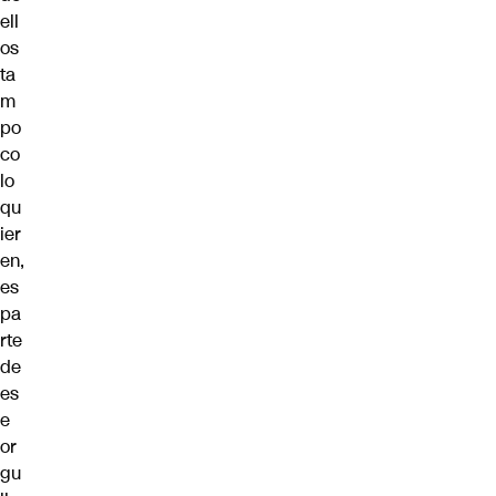
ell
os
ta
m
po
co
lo
qu
ier
en,
es
pa
rte
de
es
e
or
gu