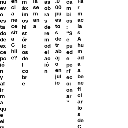
en
Fa
la
.0
nu
m
as
ca
ci
r
se
00
ev
áx
ob
m
a
m
m
pu
o
im
ra
bi
ne
ac
an
es
es
os
s
os
ce
ia
a
to
ta
hi
de
:
sit
s
s
do
st
re
“S
a
A
de
de
ór
m
e
C
hu
tr
ex
ic
od
pu
hil
m
ab
ce
os
el
ed
e?
ad
aj
pc
de
ac
e
a
o
ió
l
ió
pe
a
en
n
co
n
rf
be
jul
y
br
ec
ne
io
af
e
ci
fi
ir
on
ci
m
ar
ar
a
”
io
qu
s
e
de
el
C
G