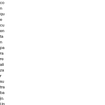
co
n
qu
e
cu
en
ta
n
pa
ra
re
ali
za
r
su
tra
ba
jo.
Un