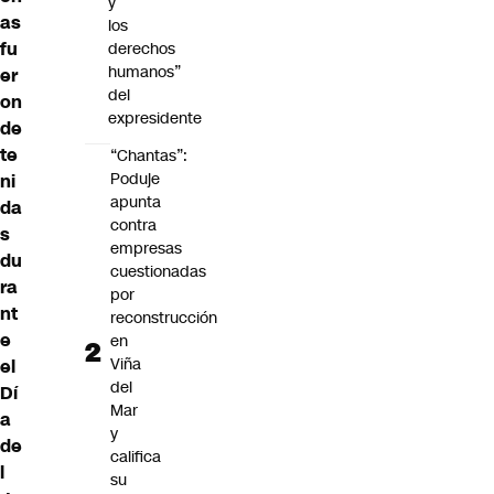
y
as
los
fu
derechos
humanos”
er
del
on
expresidente
de
te
“Chantas”:
Poduje
ni
apunta
da
contra
s
empresas
du
cuestionadas
ra
por
nt
reconstrucción
e
en
Viña
el
del
Dí
Mar
a
y
de
califica
l
su