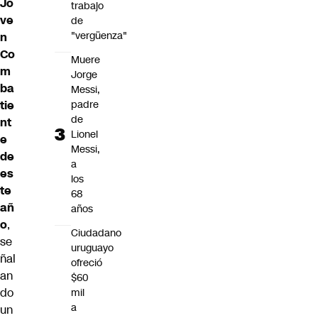
Jo
trabajo
ve
de
"vergüenza"
n
Co
Muere
m
Jorge
ba
Messi,
tie
padre
de
nt
Lionel
e
Messi,
de
a
es
los
te
68
añ
años
o
,
Ciudadano
se
uruguayo
ñal
ofreció
an
$60
do
mil
a
un