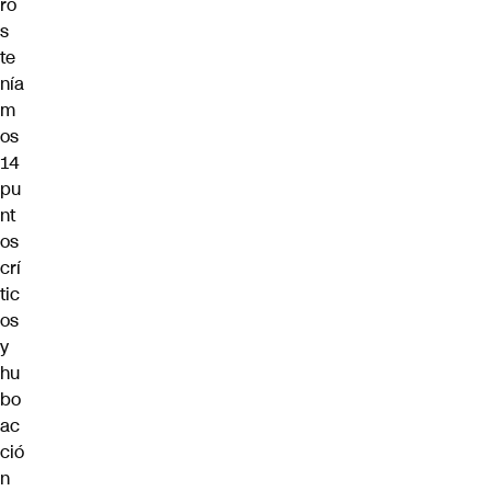
ro
s
te
nía
m
os
14
pu
nt
os
crí
tic
os
y
hu
bo
ac
ció
n