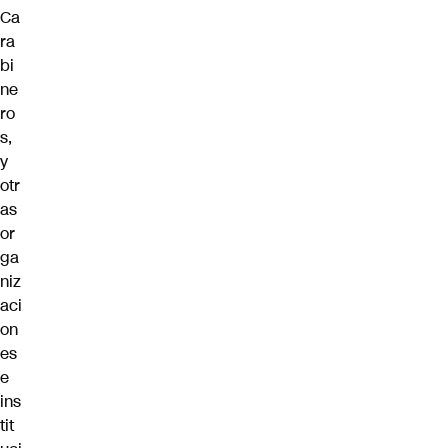
Ca
ra
bi
ne
ro
s,
y
otr
as
or
ga
niz
aci
on
es
e
ins
tit