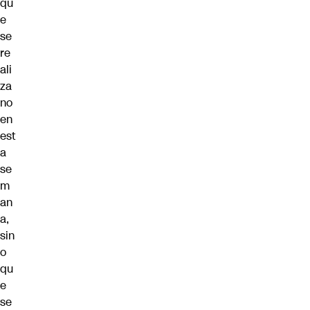
qu
e
se
re
ali
za
no
en
est
a
se
m
an
a,
sin
o
qu
e
se