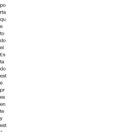
po
rta
qu
e
to
do
el
Es
ta
do
est
é
pr
es
en
te
y
est