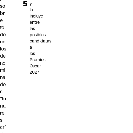
y
so
la
br
incluye
e
entre
to
las
do
posibles
candidatas
en
a
los
los
de
Premios
no
Oscar
mi
2027
na
do
s
“lu
ga
re
s
crí