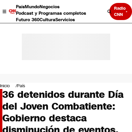
País
Mundo
Negocios
Radio
Podcast y Programas completos
CNN
Futuro 360
Cultura
Servicios
País
Mundo
Negocios
Inicio
País
36 detenidos durante Día
Deportes
Programas completos
del Joven Combatiente:
Cultura
Servicios
Gobierno destaca
Bits
CNN Data
disminución de eventos,
CNN tiempo