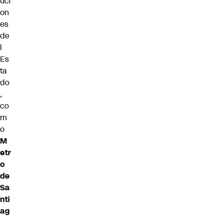
uci
on
es
de
l
Es
ta
do
,
co
m
o
M
etr
o
de
Sa
nti
ag