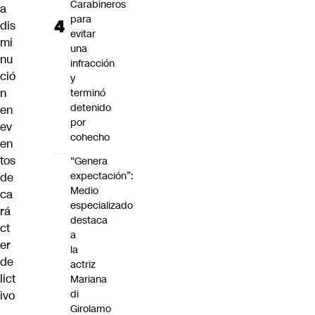
Carabineros
a
para
dis
evitar
mi
una
nu
infracción
ció
y
n
terminó
detenido
en
por
ev
cohecho
en
tos
“Genera
expectación”:
de
Medio
ca
especializado
rá
destaca
ct
a
er
la
de
actriz
lict
Mariana
di
ivo
Girolamo
,