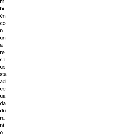
m
bi
én
co
n
un
a
re
sp
ue
sta
ad
ec
ua
da
du
ra
nt
e