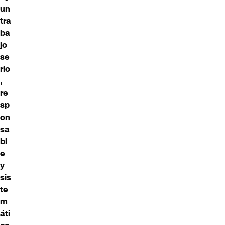
un
tra
ba
jo
se
rio
,
re
sp
on
sa
bl
e
y
sis
te
m
áti