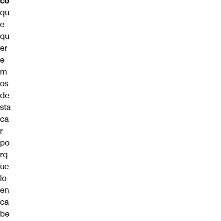
co
qu
e
qu
er
e
m
os
de
sta
ca
r
po
rq
ue
lo
en
ca
be