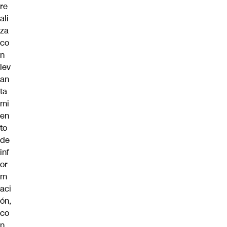
re
ali
za
co
n
lev
an
ta
mi
en
to
de
inf
or
m
aci
ón,
co
n