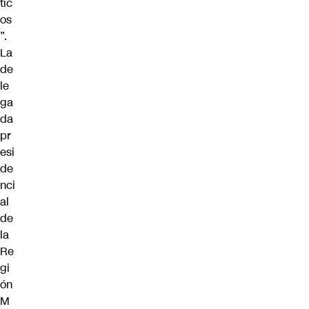
tic
os
”.
La
de
le
ga
da
pr
esi
de
nci
al
de
la
Re
gi
ón
M