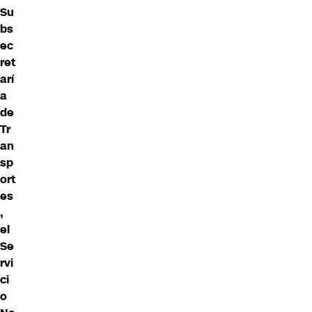
Su
bs
ec
ret
arí
a
de
Tr
an
sp
ort
es
,
el
Se
rvi
ci
o