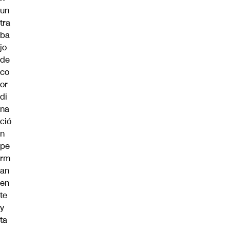
un
tra
ba
jo
de
co
or
di
na
ció
n
pe
rm
an
en
te
y
ta