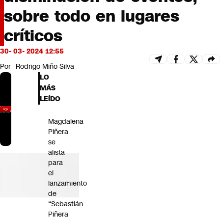
Futuro 360
sobre todo en lugares
Opinión
críticos
30- 03- 2024 12:55
Por
Rodrigo Miño Silva
LO
MÁS
LEÍDO
Magdalena
Piñera
se
alista
para
el
lanzamiento
de
“Sebastián
Piñera