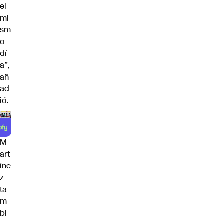
el
mi
sm
o
dí
a”,
añ
ad
ió.
M
art
íne
z
ta
m
bi