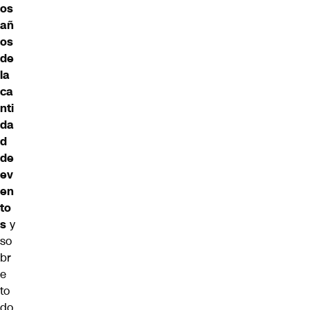
os
añ
os
de
la
ca
nti
da
d
de
ev
en
to
s
y
so
br
e
to
do