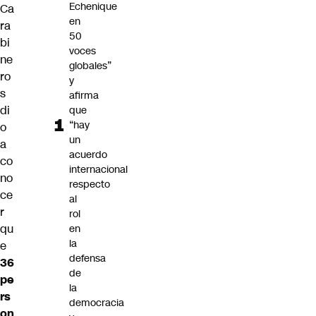
Echenique
Ca
en
ra
50
bi
voces
ne
globales”
ro
y
s
afirma
di
que
“hay
o
un
a
acuerdo
co
internacional
no
respecto
ce
al
r
rol
qu
en
la
e
defensa
36
de
pe
la
rs
democracia
on