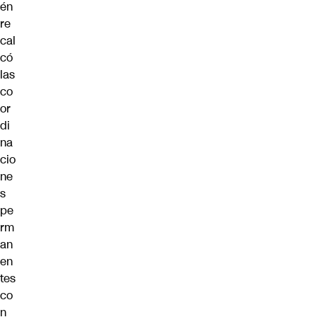
én
re
cal
có
las
co
or
di
na
cio
ne
s
pe
rm
an
en
tes
co
n