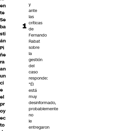
y
en
ante
te
las
Se
críticas
ba
de
sti
Fernando
án
Rabat
Pi
sobre
la
ñe
gestión
ra
del
an
caso
un
responde:
ci
"Él
e
está
el
muy
desinformado,
pr
probablemente
oy
no
ec
le
to
entregaron