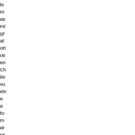
le
m
as
mi
gr
at
ori
os
en
Ch
ile
vu
elv
e
a
to
m
ar
pr