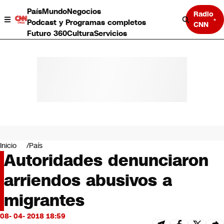
País
Mundo
Negocios
Radio
Podcast y Programas completos
CNN
Futuro 360
Cultura
Servicios
País
Mundo
Negocios
Inicio
País
Autoridades denunciaron
Deportes
Programas completos
arriendos abusivos a
Cultura
Servicios
migrantes
Bits
CNN Data
08- 04- 2018 18:59
CNN tiempo