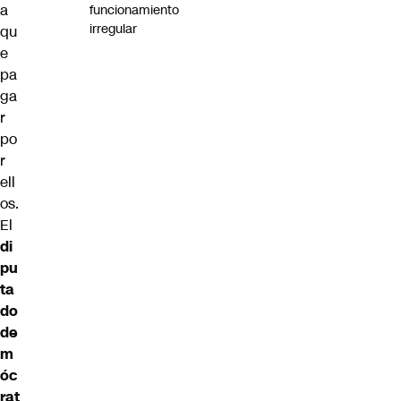
a
funcionamiento
irregular
qu
e
pa
ga
r
po
r
ell
os.
El
di
pu
ta
do
de
m
óc
rat