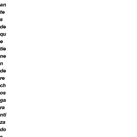
an
te
s
de
qu
e
tie
ne
n
de
re
ch
os
ga
ra
nti
za
do
s