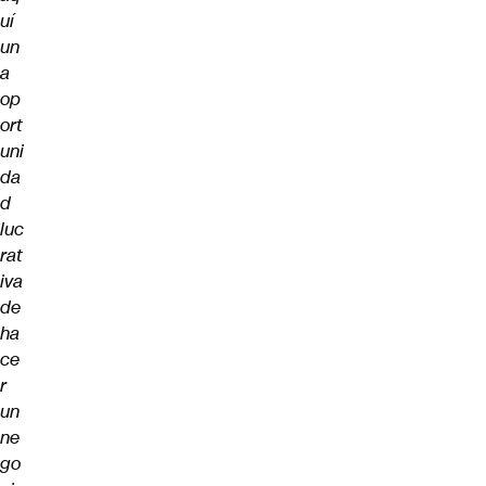
uí
un
a
op
ort
uni
da
d
luc
rat
iva
de
ha
ce
r
un
ne
go