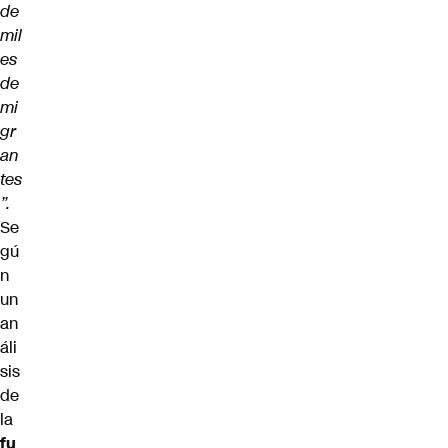
de
mil
es
de
mi
gr
an
tes
”.
Se
gú
n
un
an
áli
sis
de
la
fu