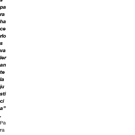
pa
ra
ha
ce
rlo
s
va
ler
an
te
la
ju
sti
ci
a”
.
Pa
ra