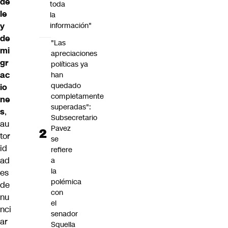
de
toda
le
la
y
información"
de
"Las
mi
apreciaciones
gr
políticas ya
ac
han
quedado
io
completamente
ne
superadas":
s
,
Subsecretario
au
Pavez
tor
se
id
refiere
ad
a
la
es
polémica
de
con
nu
el
nci
senador
ar
Squella