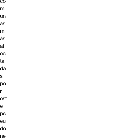
co
m
un
as
m
ás
af
ec
ta
da
s
po
r
est
e
ps
eu
do
ne