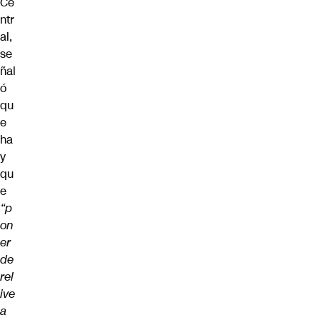
Ce
ntr
al,
se
ñal
ó
qu
e
ha
y
qu
e
“p
on
er
de
rel
ive
a