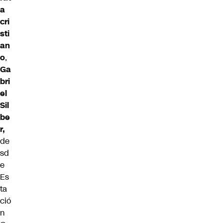
a
cri
sti
an
o
,
Ga
bri
el
Sil
be
r,
de
sd
e
Es
ta
ció
n