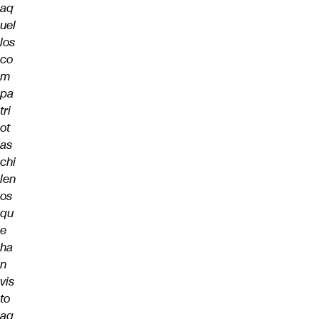
aq
uel
los
co
m
pa
tri
ot
as
chi
len
os
qu
e
ha
n
vis
to
aq