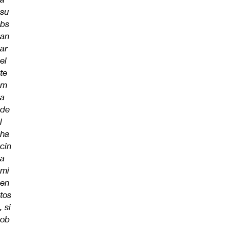
su
bs
an
ar
el
te
m
a
de
l
ha
cin
a
mi
en
tos
, si
ob