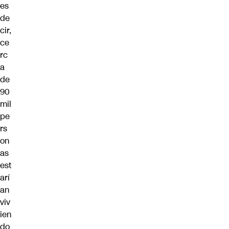
es
de
cir,
ce
rc
a
de
90
mil
pe
rs
on
as
est
arí
an
viv
ien
do