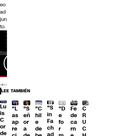
eo
ad
jun
to.
LEE TAMBIÉN
Lu
"S
"L
"S
"C
"D
Fe
C
is
in
as
eñ
hil
e
de
R
C
Fa
ap
or
e
fo
ca
U
or
ch
re
a
de
r
rn
C
de
ad
ci
de
be
m
e
H