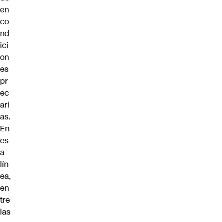
en
co
nd
ici
on
es
pr
ec
ari
as.
En
es
a
lín
ea,
en
tre
las