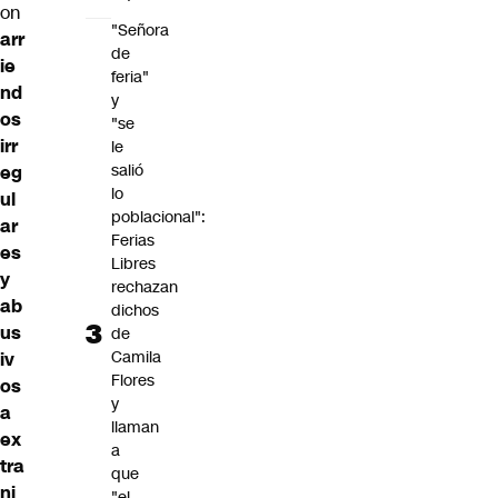
on
"Señora
arr
de
ie
feria"
nd
y
os
"se
irr
le
salió
eg
lo
ul
poblacional":
ar
Ferias
es
Libres
y
rechazan
ab
dichos
us
de
Camila
iv
Flores
os
y
a
llaman
ex
a
tra
que
nj
"el