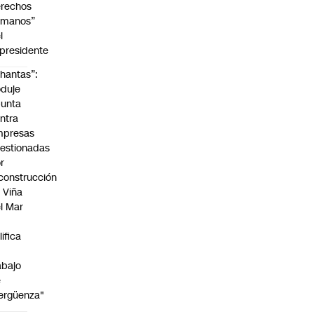
rechos
umanos”
l
presidente
hantas”:
duje
unta
ntra
mpresas
estionadas
r
construcción
 Viña
l Mar
lifica
abajo
e
ergüenza"