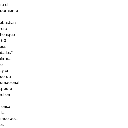
ra el
nzamiento
e
ebastián
ñera
henique
 50
ces
obales”
afirma
ue
ay un
uerdo
ternacional
specto
 rol en
fensa
 la
emocracia
los