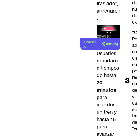
de
traslado”,
h
agregaron
de
.
ex
“C
Lea el
Po
powered
ap
artículo
by
co
Usuarios
e
reportaro
cu
n tiempos
po
de hasta
re
20
en
minutos
de
y
para
ca
abordar
su
un tren y
tr
hasta 15
d
para
"v
avanzar