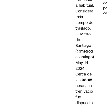
de
a habitual.
po
Considera
c
más
tiempo de
traslado.
— Metro
de
Santiago
(@metrod
esantiago)
May 14,
2024
Cerca de
las
08:45
horas, un
tren vacío
fue
dispuesto