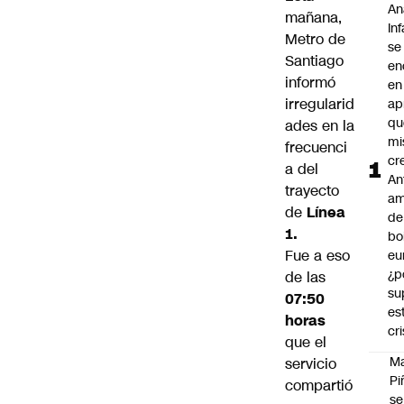
Aná
mañana,
In
Metro de
se
Santiago
en
informó
en
irregularid
ap
qu
ades en la
m
frecuenci
cr
a del
An
trayecto
am
de
Línea
de
1.
bo
Fue a eso
eu
¿p
de las
su
07:50
es
horas
cri
que el
M
servicio
Pi
compartió
se