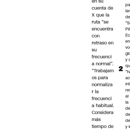
en su
pa
cuenta de
la
X que la
d
ruta
“se
“S
encuentra
Pi
Ec
con
en
retraso en
vo
su
gl
frecuenci
y 
a normal”.
q
“Trabajam
“h
os para
ac
in
normaliza
re
r la
al
frecuenci
la
a habitual.
de
Considera
de
más
d
tiempo de
y 