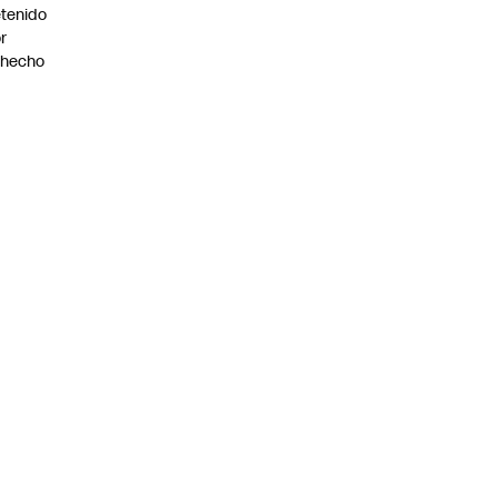
tenido
r
ohecho