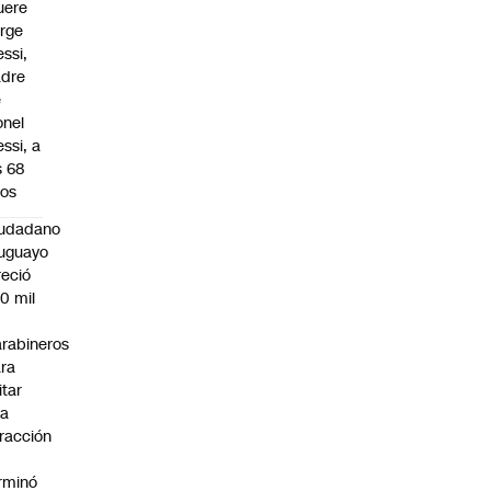
uere
rge
ssi,
adre
e
onel
ssi, a
s 68
os
iudadano
uguayo
reció
0 mil
rabineros
ra
itar
na
fracción
rminó