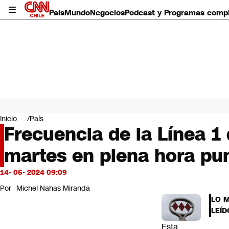
País
Mundo
Negocios
Podcast y Programas comp
País
Mundo
Inicio
País
Negocios
Frecuencia de la Línea 1
Deportes
martes en plena hora pu
Programas completos
Cultura
Servicios
14- 05- 2024 09:09
Bits
Por
Michel Nahas Miranda
CNN Data
LO 
CNN tiempo
LEÍD
Futuro 360
Esta
Opinión