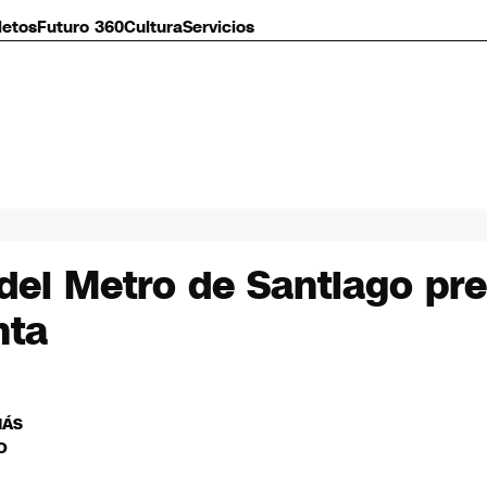
letos
Futuro 360
Cultura
Servicios
 del Metro de Santiago pr
nta
MÁS
O