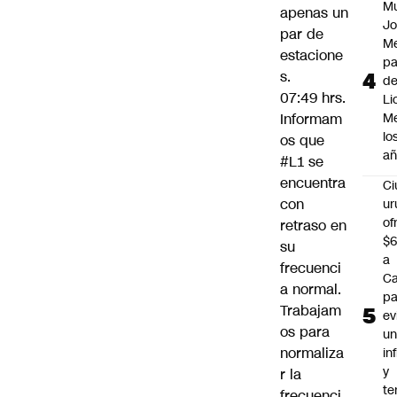
M
apenas un
Jo
par de
Me
estacione
p
s.
d
07:49 hrs.
Li
Me
Informam
lo
os que
añ
#L1
se
encuentra
C
con
ur
of
retraso en
$6
su
a
frecuenci
Ca
a normal.
pa
Trabajam
ev
os para
u
normaliza
in
y
r la
te
frecuenci