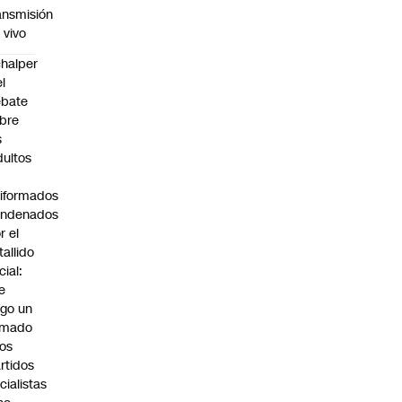
ansmisión
 vivo
halper
el
ebate
bre
s
dultos
iformados
ondenados
r el
tallido
cial:
e
go un
amado
los
rtidos
icialistas