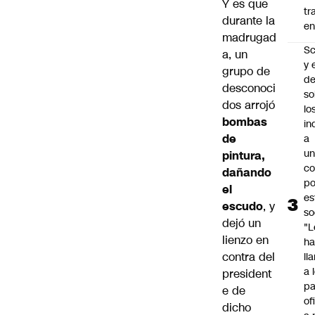
Y es que
tr
durante la
en
madrugad
Sc
a, un
y 
grupo de
d
desconoci
so
dos arrojó
lo
bombas
in
de
a
un
pintura,
c
dañando
po
el
es
escudo
, y
so
dejó un
"L
lienzo en
ha
contra del
ll
a 
president
pa
e de
of
dicho