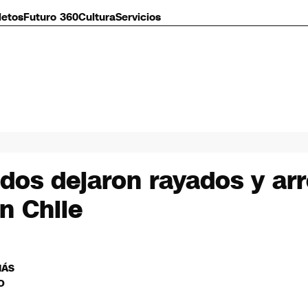
letos
Futuro 360
Cultura
Servicios
dos dejaron rayados y arro
n Chile
MÁS
O