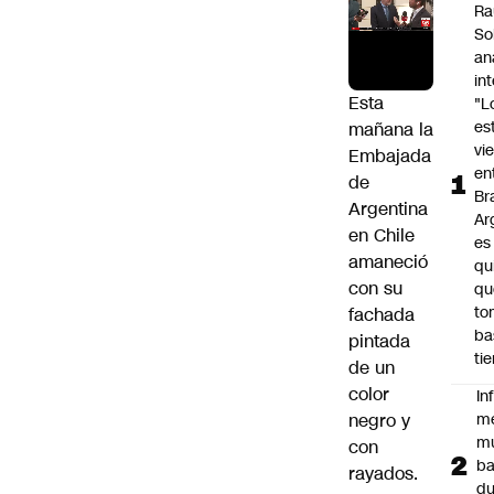
Ra
So
an
in
Esta
"L
es
mañana la
vi
Embajada
en
de
Bra
Argentina
Ar
en Chile
es
amaneció
qu
con su
qu
to
fachada
ba
pintada
ti
de un
color
In
negro y
m
m
con
ba
rayados.
du