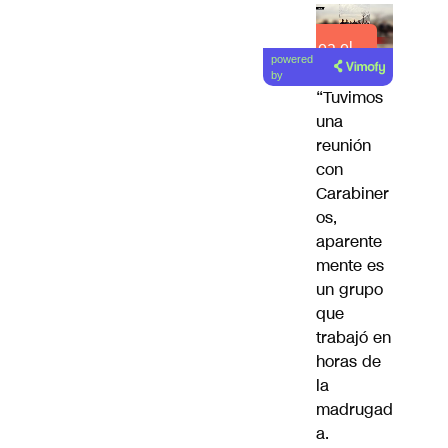
Lea el
powered
artículo
by
“Tuvimos
una
reunión
con
Carabiner
os,
aparente
mente es
un grupo
que
trabajó en
horas de
la
madrugad
a.