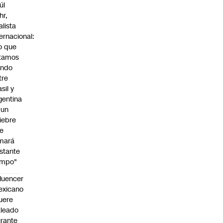
úl
hr,
alista
ternacional:
o que
tamos
endo
tre
sil y
gentina
 un
iebre
e
mará
stante
empo"
fluencer
exicano
uere
leado
rante