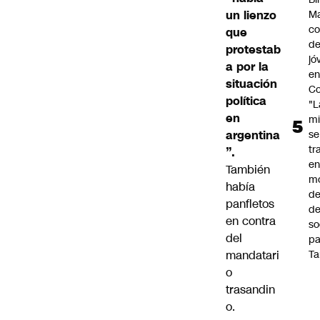
un lienzo
Ma
co
que
de
protestab
jó
a por la
e
situación
Co
política
"L
en
mi
argentina
se
tr
”.
en
También
m
había
d
panfletos
de
en contra
so
del
pa
mandatari
Ta
o
trasandin
o.