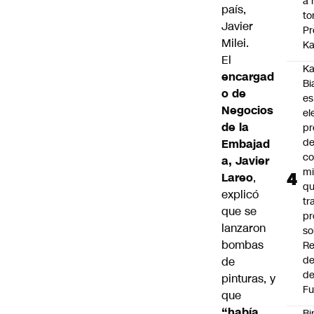
a 
país,
to
Javier
Pr
Milei.
Ka
El
Ka
encargad
Bi
o de
es
Negocios
el
de la
pr
d
Embajad
co
a, Javier
mi
Lareo
,
q
explicó
tr
que se
pr
lanzaron
so
bombas
Re
de
de
de
pinturas, y
Fu
que
“había
Bi