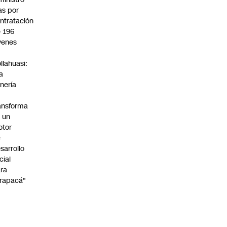
s por
ntratación
 196
venes
n
llahuasi:
a
nería
ansforma
 un
otor
e
sarrollo
cial
ra
rapacá"