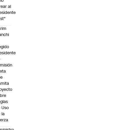
no
rear al
esidente
st"
rim
anchi
egido
esidente
e
misión
xta
ue
amita
oyecto
bre
glas
 Uso
 la
erza
ministro