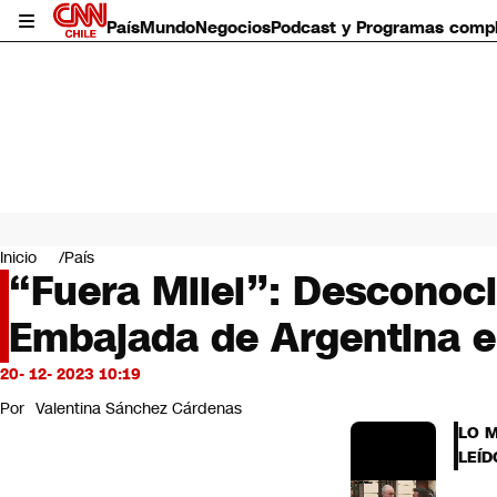
País
Mundo
Negocios
Podcast y Programas comp
País
Mundo
Inicio
País
Negocios
“Fuera Milei”: Desconoci
Deportes
Embajada de Argentina e
Programas completos
Cultura
Servicios
20- 12- 2023 10:19
Bits
Por
Valentina Sánchez Cárdenas
CNN Data
LO 
CNN tiempo
LEÍD
Futuro 360
Opinión