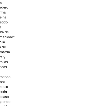
is
rdero
irma
e ha
istido
a
alta de
manidad"
n la
ja de
rnarda
ra y
te las
íticas
rnando
bat
bre la
stión
l caso
sponde: