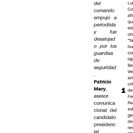
del
Lu
Co
comando
af
empujó a
qu
periodista
ex
y fue
un
desalojad
"f
o por los
hu
guardias
co
hi
de
Be
seguridad
Ve
.
an
Patricio
cr
Mery
,
de
asesor
Fe
comunica
Ra
so
cional del
ge
candidato
de
presidenc
re
ial