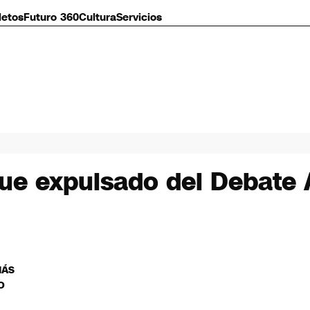
letos
Futuro 360
Cultura
Servicios
fue expulsado del Debate
MÁS
O