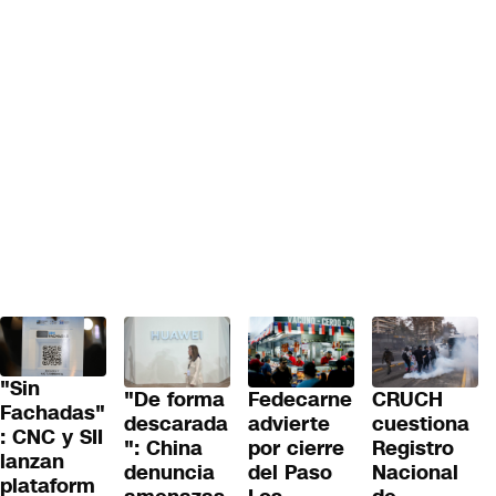
"Sin
"De forma
Fedecarne
CRUCH
Fachadas"
descarada
advierte
cuestiona
: CNC y SII
": China
por cierre
Registro
lanzan
denuncia
del Paso
Nacional
plataform