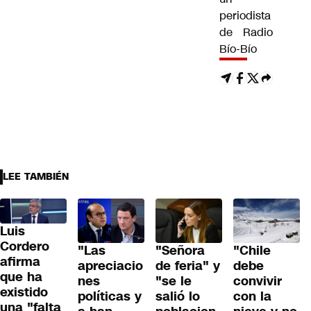
periodista
de Radio
Bío-Bío
LEE TAMBIÉN
Luis
Cordero
"Las
"Señora
"Chile
afirma
apreciacio
de feria" y
debe
que ha
nes
"se le
convivir
existido
políticas y
salió lo
con la
una "falta