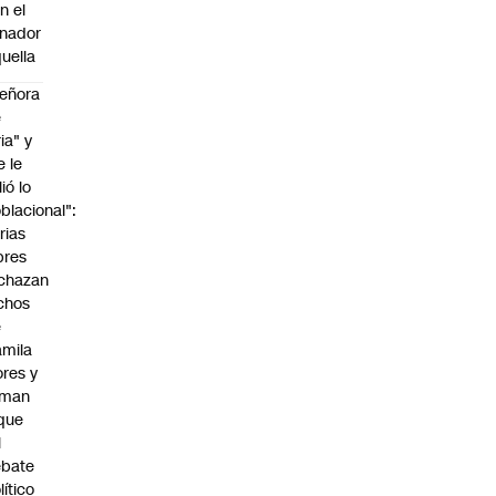
n el
nador
uella
eñora
e
ria" y
e le
lió lo
blacional":
rias
bres
chazan
chos
e
mila
ores y
aman
que
l
ebate
lítico