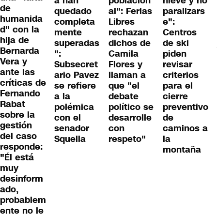
a han
poblacion
nieve y no
de
quedado
al": Ferias
paralizars
humanida
completa
Libres
e":
d" con la
mente
rechazan
Centros
hija de
superadas
dichos de
de ski
Bernarda
":
Camila
piden
Vera y
Subsecret
Flores y
revisar
ante las
ario Pavez
llaman a
criterios
críticas de
se refiere
que "el
para el
Fernando
a la
debate
cierre
Rabat
polémica
político se
preventivo
sobre la
con el
desarrolle
de
gestión
senador
con
caminos a
del caso
Squella
respeto"
la
responde:
montaña
"Él está
muy
desinform
ado,
probablem
ente no le