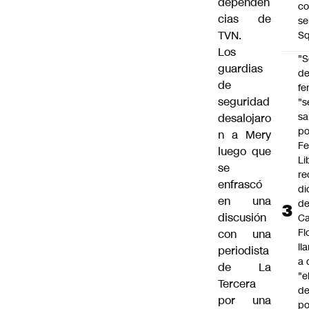
dependen
co
cias de
se
TVN.
Sq
Los
"S
guardias
d
de
fe
seguridad
"s
sa
desalojaro
po
n a Mery
Fe
luego que
Li
se
re
enfrascó
di
en una
d
discusión
Ca
Fl
con una
ll
periodista
a 
de La
"e
Tercera
d
por una
po