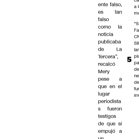
c
ente falso,
a 
es tan
m
falso
"S
como la
Fa
noticia
C
publicaba
SII
de La
la
pl
Tercera”,
pa
recalcó
de
Mery
ne
pese a
d
que en el
fu
lugar
ir
periodista
s fueron
testigos
de que sí
empujó a
un