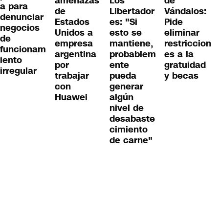
amenazas
Los
de
a para
de
Libertador
Vándalos:
denunciar
Estados
es: "Si
Pide
negocios
Unidos a
esto se
eliminar
de
empresa
mantiene,
restriccion
funcionam
argentina
probablem
es a la
iento
por
ente
gratuidad
irregular
trabajar
pueda
y becas
con
generar
Huawei
algún
nivel de
desabaste
cimiento
de carne"