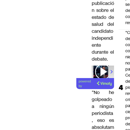
publicació
se
n sobre el
de
c
estado de
re
salud del
candidato
"C
independi
d
ente
co
co
durante el
ni
debate.
n
pa
00:00
/
01
Ce
de
powered
by
pi
“No he
re
golpeado
cr
pa
a ningún
ci
periodista
pr
, eso es
d
absolutam