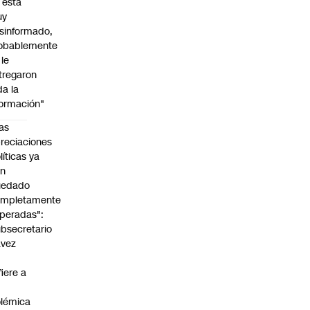
l está
uy
sinformado,
obablemente
 le
tregaron
da la
formación"
as
reciaciones
líticas ya
an
uedado
ompletamente
peradas":
bsecretario
avez
fiere a
lémica