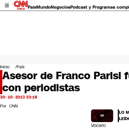
País
Mundo
Negocios
Podcast y Programas comp
País
Mundo
Inicio
País
Negocios
Asesor de Franco Parisi 
Deportes
con periodistas
Programas completos
Cultura
Servicios
30- 10- 2013 23:18
Bits
Por
CNN
CNN Data
LO 
CNN tiempo
LEÍD
Futuro 360
Vocero
Opinión