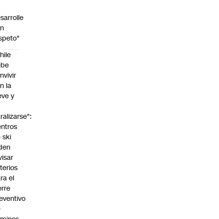
sarrolle
on
speto"
hile
ebe
nvivir
n la
eve y
o
ralizarse":
:00
ntros
 ski
den
visar
iterios
ra el
erre
eventivo
e