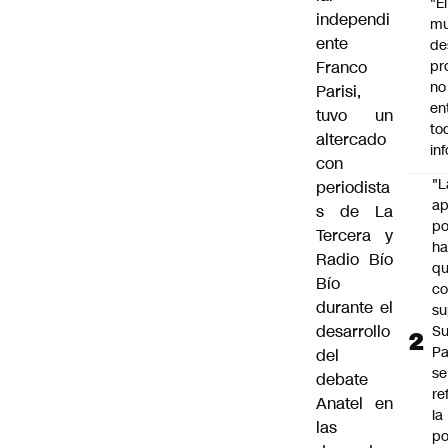
"É
independi
m
ente
de
Franco
pr
no
Parisi,
en
tuvo un
to
altercado
in
con
"L
periodista
ap
s de La
po
Tercera y
h
Radio Bío
q
Bío
c
durante el
su
desarrollo
Su
P
del
se
debate
re
Anatel en
la
las
po