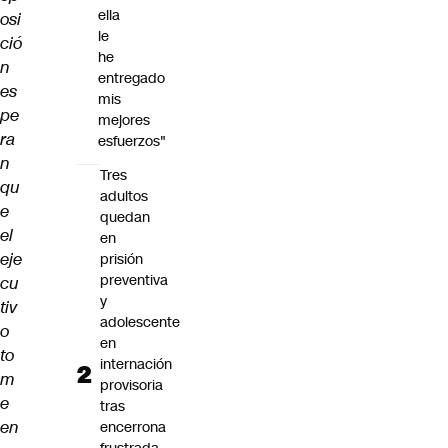
ella
osi
le
ció
he
n
entregado
es
mis
pe
mejores
ra
esfuerzos"
n
Tres
qu
adultos
e
quedan
el
en
eje
prisión
preventiva
cu
y
tiv
adolescente
o
en
to
internación
m
provisoria
e
tras
en
encerrona