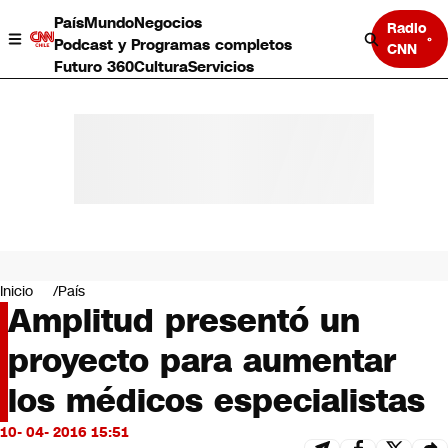
País
Mundo
Negocios
Radio
Podcast y Programas completos
CNN
Futuro 360
Cultura
Servicios
País
Mundo
Negocios
Inicio
País
Amplitud presentó un
Deportes
Programas completos
proyecto para aumentar
Cultura
Servicios
los médicos especialistas
Bits
CNN Data
10- 04- 2016 15:51
CNN tiempo