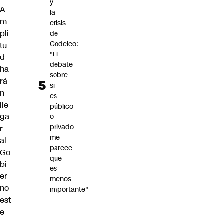
y
A
la
m
crisis
pli
de
Codelco:
tu
"El
d
debate
ha
sobre
rá
si
n
es
lle
público
ga
o
privado
r
me
al
parece
Go
que
bi
es
er
menos
no
importante"
est
e