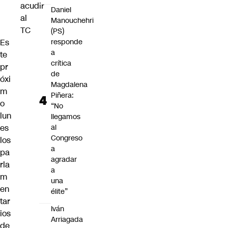
acudir
Daniel
al
Manouchehri
TC
(PS)
Es
responde
a
te
crítica
pr
de
óxi
Magdalena
m
Piñera:
o
“No
lun
llegamos
es
al
Congreso
los
a
pa
agradar
rla
a
m
una
en
élite”
tar
Iván
ios
Arriagada
de