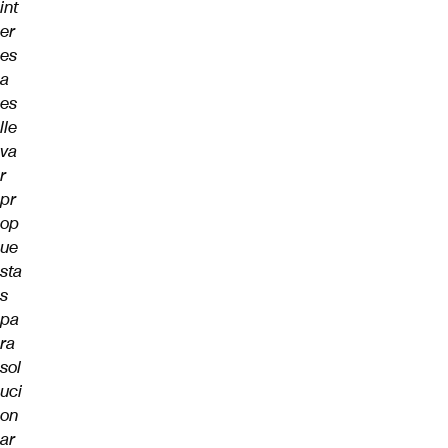
int
er
es
a
es
lle
va
r
pr
op
ue
sta
s
pa
ra
sol
uci
on
ar