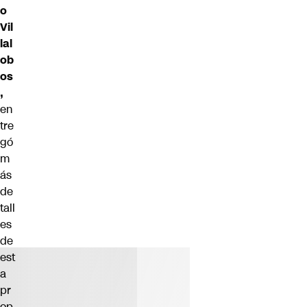
o
Vil
lal
ob
os
,
en
tre
gó
m
ás
de
tall
es
de
est
a
pr
op