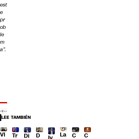
est
e
pr
ob
le
m
a”.
LEE TAMBIÉN
Vl
La
Tr
D
C
C
Di
Iv