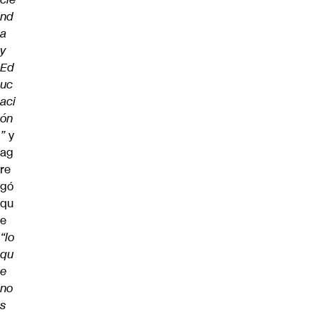
nd
a
y
Ed
uc
aci
ón
”
y
ag
re
gó
qu
e
“lo
qu
e
no
s