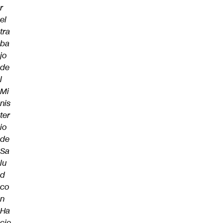
r
el
tra
ba
jo
de
l
Mi
nis
ter
io
de
Sa
lu
d
co
n
Ha
cie