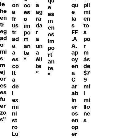
qu
le
on
a
qu
pli
oc
e
he
a
ag
e
mi
es
es
en
fr
ra
la
en
o
m
tr
us
da
s
to
im
en
eg
tr
r
FF
s
po
os
ad
ad
a
.A
po
rt
im
o
a
un
A.
r
an
po
mi
a
a
ap
m
te
rt
s
es
éli
oy
ás
"
an
m
co
te
en
de
te
ej
lt
”
a
$7
"
or
a
C
9
es
de
ar
mi
es
l
ab
l
fu
ex
in
mi
er
mi
er
llo
zo
ni
os
ne
s"
st
en
s
ro
op
Lu
er