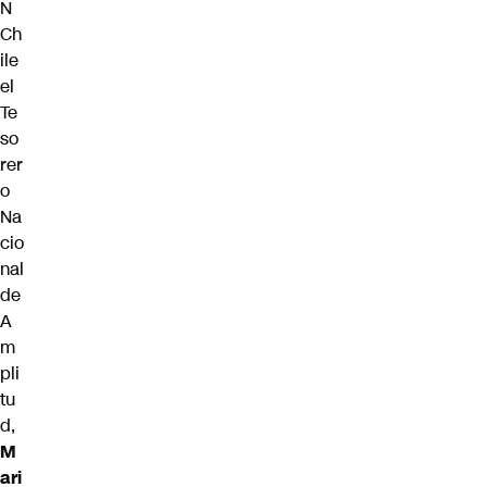
N
Ch
ile
el
Te
so
rer
o
Na
cio
nal
de
A
m
pli
tu
d,
M
ari