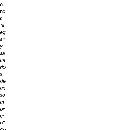
e
no
s
“ll
eg
ar
y
sa
ca
rlo
s
de
un
so
m
br
er
o”
.
Co