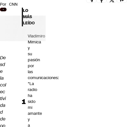
Por
CNN
Futuro 360
LO
Opinión
MÁS
LEÍDO
Vladimiro
Mimica
y
su
De
pasión
sd
por
e
las
la
comunicaciones:
"La
col
radio
ec
ha
tivi
sido
da
mi
d
amante
de
y
op
a