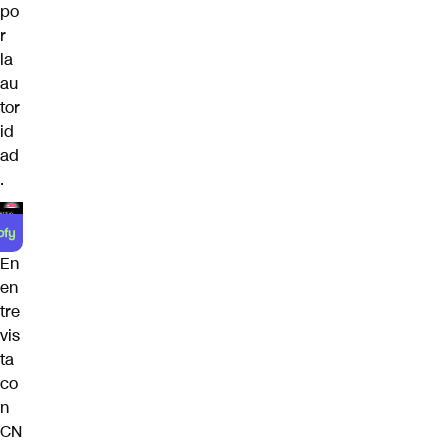
po
r
la
au
tor
id
ad
.
En
en
tre
vis
ta
co
n
CN