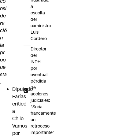
frustrada
co
a
nsi
escolta
de
del
ra
exministro
ció
Luis
n
Cordero
la
Director
pr
del
op
INDH
ue
por
sta
eventual
pérdida
.
de
Diputado
acciones
Farías
judiciales:
criticó
"Sería
a
francamente
Chile
un
Vamos
retroceso
importante"
por