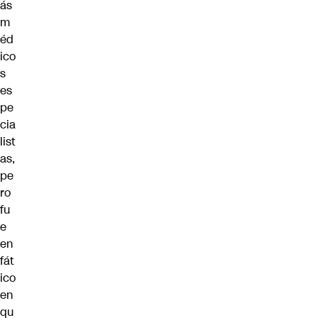
ás
m
éd
ico
s
es
pe
cia
list
as,
pe
ro
fu
e
en
fát
ico
en
qu