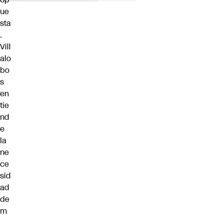
ue
sta
.
Vill
alo
bo
s
en
tie
nd
e
la
ne
ce
sid
ad
de
m