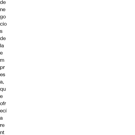
de
ne
go
cio
s
de
la
e
m
pr
es
a,
qu
e
ofr
ecí
a
re
nt