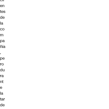
en
tes
de
la
co
m
pa
ñía
,
pe
ro
du
ra
nt
e
la
tar
de