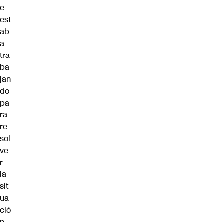
e
est
ab
a
tra
ba
jan
do
pa
ra
re
sol
ve
r
la
sit
ua
ció
n.