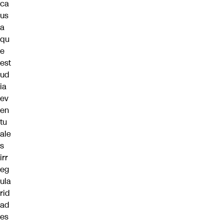
ca
us
a
qu
e
est
ud
ia
ev
en
tu
ale
s
irr
eg
ula
rid
ad
es