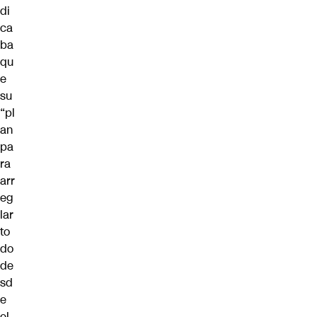
di
ca
ba
qu
e
su
“pl
an
pa
ra
arr
eg
lar
to
do
de
sd
e
el