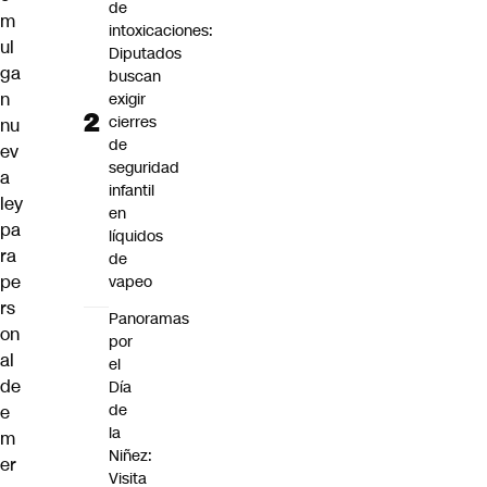
de
m
intoxicaciones:
ul
Diputados
ga
buscan
n
exigir
cierres
nu
de
ev
seguridad
a
infantil
ley
en
pa
líquidos
ra
de
pe
vapeo
rs
Panoramas
on
por
al
el
de
Día
de
e
la
m
Niñez:
er
Visita