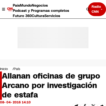
País
Mundo
Negocios
Radio
Podcast y Programas completos
CNN
Futuro 360
Cultura
Servicios
País
Mundo
Negocios
Inicio
País
Allanan oficinas de grupo
Deportes
Programas completos
Arcano por investigación
Cultura
Servicios
de estafa
Bits
CNN Data
08- 04- 2016 14:10
CNN tiempo