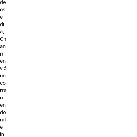
de
es
e
dí
a,
Ch
an
g
en
vió
un
co
rre
o
en
do
nd
e
in