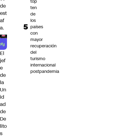
top
de
ten
est
de
af
los
países
a.
con
mayor
recuperación
del
El
turismo
jef
internacional
e
postpandemia
de
la
Un
id
ad
de
De
lito
s