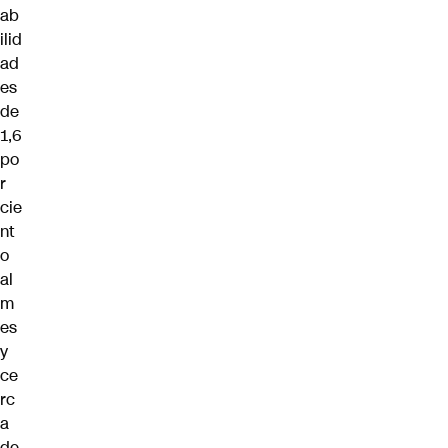
ab
ilid
ad
es
de
1,6
po
r
cie
nt
o
al
m
es
y
ce
rc
a
de