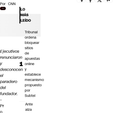
Por
CNN
Futuro 360
LO
Opinión
MÁS
LEÍDO
Tribunal
ordena
bloquear
sitios
Ejecutivos
de
renunciaron
apuestas
y
online
desconocen
y
establece
el
mecanismo
paradero
propuesto
del
por
fundador.
Subtel
–
Ante
Pr
alza
o