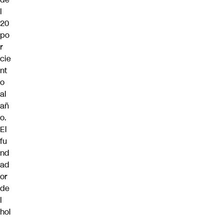
l
20
po
r
cie
nt
o
al
añ
o.
El
fu
nd
ad
or
de
l
hol