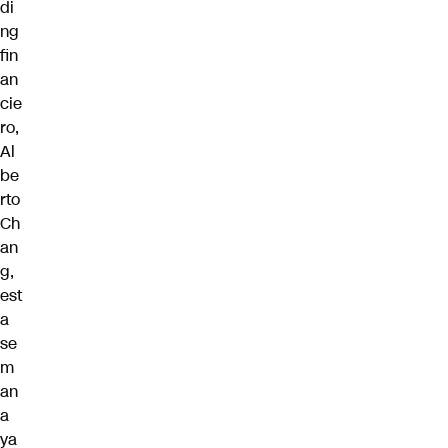
di
ng
fin
an
cie
ro,
Al
be
rto
Ch
an
g,
est
a
se
m
an
a
ya