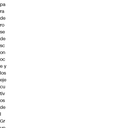
pa
ra
de
ro
se
de
sc
on
oc
e y
los
eje
cu
tiv
os
de
l
Gr
up