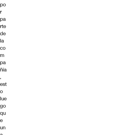
po
r
pa
rte
de
la
co
m
pa
ñía
,
est
o
lue
go
qu
e
un
a