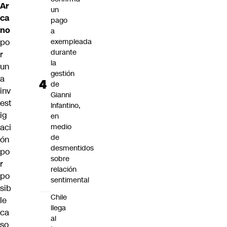
Ar
un
ca
pago
no
a
po
exempleada
durante
r
la
un
gestión
a
de
inv
Gianni
est
Infantino,
ig
en
aci
medio
de
ón
desmentidos
po
sobre
r
relación
po
sentimental
sib
Chile
le
llega
ca
al
so