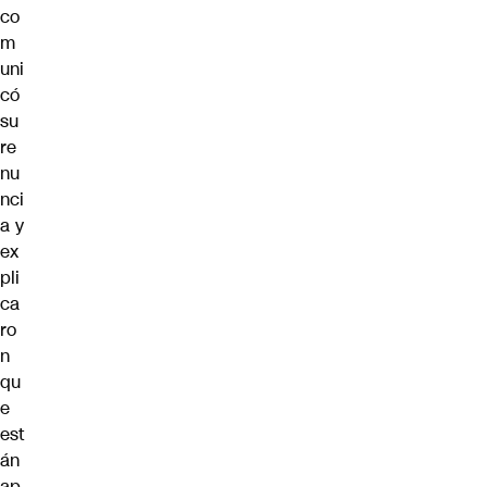
co
m
uni
có
su
re
nu
nci
a y
ex
pli
ca
ro
n
qu
e
est
án
ap