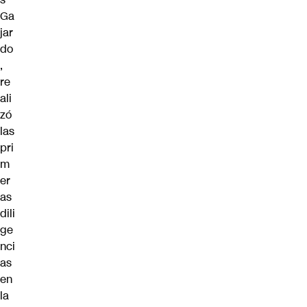
Ga
jar
do
,
re
ali
zó
las
pri
m
er
as
dili
ge
nci
as
en
la