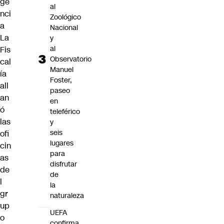
ge
al
nci
Zoológico
a
Nacional
La
y
al
Fis
Observatorio
cal
Manuel
ía
Foster,
all
paseo
an
en
ó
teleférico
las
y
seis
ofi
lugares
cin
para
as
disfrutar
de
de
l
la
gr
naturaleza
up
UEFA
o
confirma