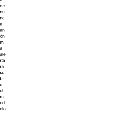
de
nu
nci
a
an
óni
m
a
ale
rta
ra
so
br
e
el
m
od
elo