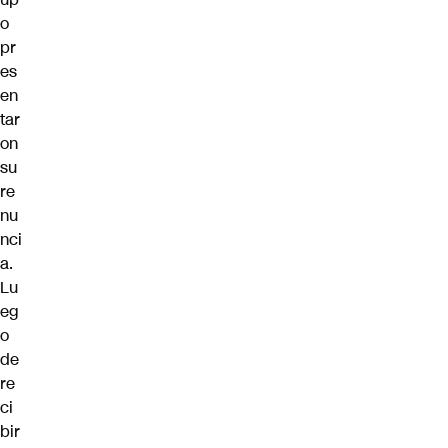
o
pr
es
en
tar
on
su
re
nu
nci
a.
Lu
eg
o
de
re
ci
bir