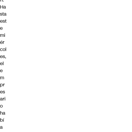
Ha
sta
est
e
mi
ér
col
es,
el
e
m
pr
es
ari
o
ha
bí
a