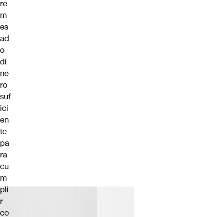
re
m
es
ad
o
di
ne
ro
suf
ici
en
te
pa
ra
cu
m
pli
r
co