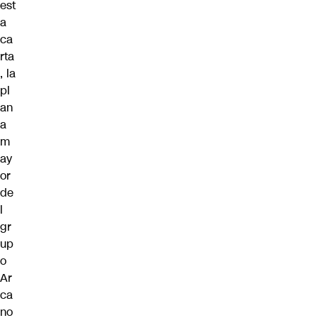
est
a
ca
rta
, la
pl
an
a
m
ay
or
de
l
gr
up
o
Ar
ca
no