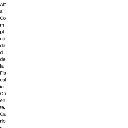
Alt
a
Co
m
pl
eji
da
d
de
la
Fis
cal
ía
Ori
en
te,
Ca
rlo
s