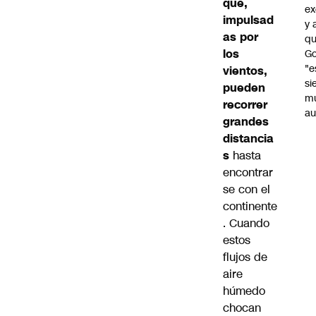
que,
ex
impulsad
y 
as por
qu
los
Go
"e
vientos,
si
pueden
m
recorrer
au
grandes
distancia
s
hasta
encontrar
se con el
continente
. Cuando
estos
flujos de
aire
húmedo
chocan