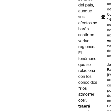
ad
del país,
d
aunque
Co
sus
"
efectos se
es
harán
d
sentir en
ac
varias
en
ve
regiones.
d
El
ac
fenómeno,
que se
J
B
relaciona
(F
con los
al
conocidos
c
“ríos
po
atmosféri
de
cos”,
ex
traerá
Co