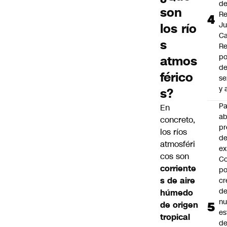
d
son
Re
J
los río
Ca
s
Re
po
atmos
de
férico
se
y 
s?
P
En
a
concreto,
pr
los ríos
de
atmosféri
ex
cos son
Co
corriente
po
s de aire
cr
de
húmedo
n
de origen
es
tropical
d