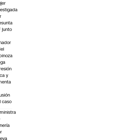
jer
vestigada
r
esunta
F junto
nador
del
pinoza
ega
resión
ica y
menta
fusión
l caso
ministra
e
nería
r
ueva