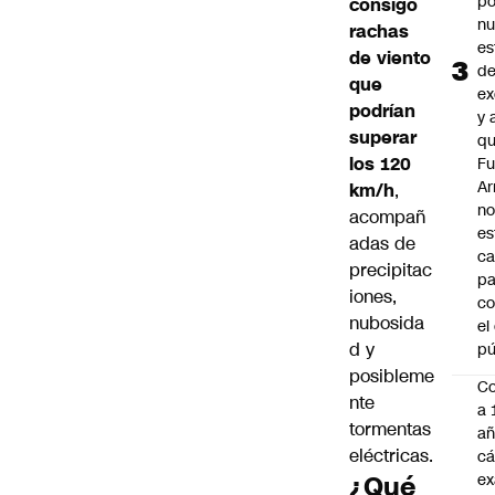
po
consigo
n
rachas
es
de viento
d
que
ex
podrían
y 
superar
qu
los 120
Fu
A
km/h
,
n
acompañ
es
adas de
ca
precipitac
pa
iones,
co
nubosida
el
d y
pú
posibleme
C
nte
a 
tormentas
añ
eléctricas.
cá
¿Qué
ex