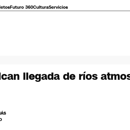
letos
Futuro 360
Cultura
Servicios
ican llegada de ríos atmos
MÁS
O