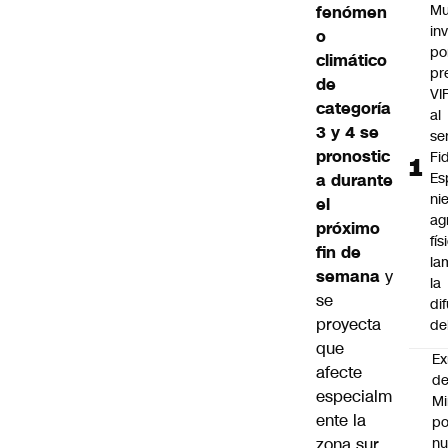
Mu
fenómen
in
o
po
climático
pr
de
VI
categoría
al
3 y 4 se
se
pronostic
Fi
Es
a durante
ni
el
ag
próximo
fís
fin de
la
semana
y
la
se
di
proyecta
de
que
Ex
afecte
d
especialm
Mi
ente la
po
zona sur
n