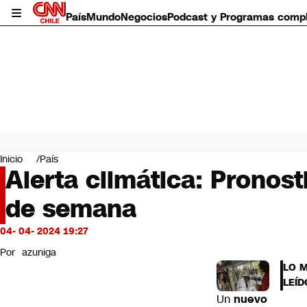
País
Mundo
Negocios
Podcast y Programas comp
País
Mundo
Inicio
País
Negocios
Alerta climática: Pronost
Deportes
de semana
Programas completos
Cultura
Servicios
04- 04- 2024 19:27
Bits
Por
azuniga
CNN Data
LO 
CNN tiempo
LEÍD
Futuro 360
Un
nuevo
Opinión