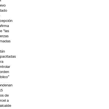
r
uevo
tado
e
cepción
afirma
e “las
erzas
rmadas
o
tán
pacitadas
ra
ntrolar
 orden
blico”
ondenan
15
os de
rcel a
alcalde