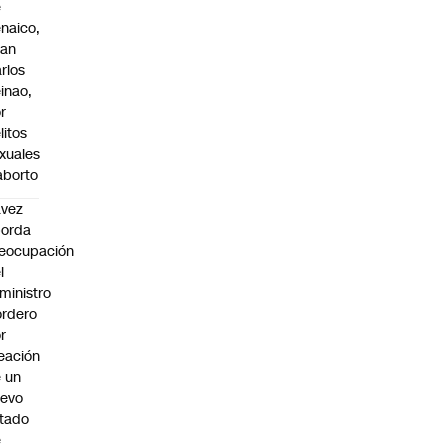
e
naico,
uan
rlos
inao,
r
litos
xuales
aborto
avez
borda
eocupación
l
ministro
rdero
r
eación
 un
uevo
tado
e