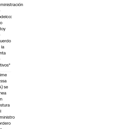
ministración
e
delco:
No
toy
e
uerdo
 la
nta
e
tivos"
aime
assa
A) se
inea
on
stura
l
ministro
rdero