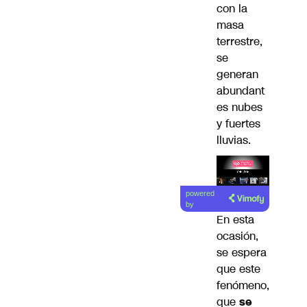
con la
masa
terrestre,
se
generan
abundant
es nubes
y fuertes
lluvias.
Lea el
powered
artículo
by
En esta
ocasión,
se espera
que este
fenómeno,
que
se