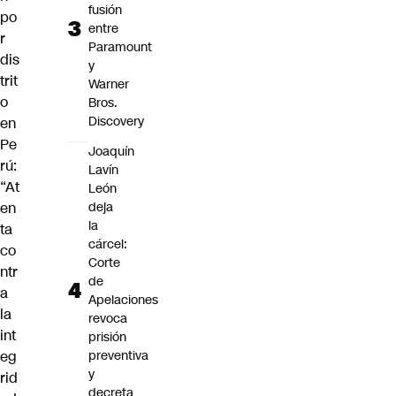
fusión
po
entre
r
Paramount
dis
y
trit
Warner
o
Bros.
Discovery
en
Pe
Joaquín
rú:
Lavín
“At
León
en
deja
la
ta
cárcel:
co
Corte
ntr
de
a
Apelaciones
la
revoca
int
prisión
eg
preventiva
y
rid
decreta