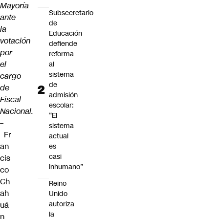
Mayoría
Subsecretario
ante
de
la
Educación
votación
defiende
por
reforma
el
al
sistema
cargo
de
de
admisión
Fiscal
escolar:
Nacional.
“El
–
sistema
Fr
actual
an
es
casi
cis
inhumano”
co
Ch
Reino
ah
Unido
autoriza
uá
la
n