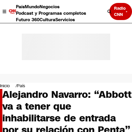
País
Mundo
Negocios
Radio
Podcast y Programas completos
CNN
Futuro 360
Cultura
Servicios
País
Mundo
Negocios
Inicio
País
Alejandro Navarro: “Abbott
Deportes
Programas completos
va a tener que
Cultura
Servicios
inhabilitarse de entrada
Bits
CNN Data
por su relación con Penta”
CNN tiempo