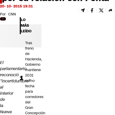
Futuro 360
20- 10- 2015 19:31
Opinión
Por
CNN
LO
MÁS
LEÍDO
Tras
freno
de
Hacienda,
El
Gobierno
parlamentario
mantiene
reconoció
2031
“incertidumbre”
como
fecha
al
para
interior
corredores
de
del
la
Gran
Nueva
Concepción