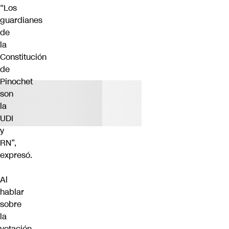
“Los
guardianes
de
la
Constitución
de
Pinochet
son
la
UDI
y
RN”,
expresó.
Al
hablar
sobre
la
votación