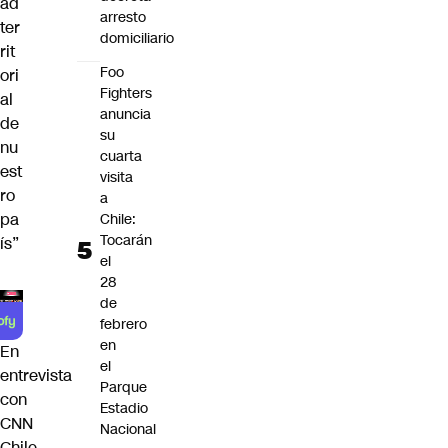
ad
arresto
ter
domiciliario
rit
Foo
ori
Fighters
al
anuncia
de
su
nu
cuarta
est
visita
ro
a
pa
Chile:
Tocarán
ís”
el
28
de
febrero
en
En
el
entrevista
Parque
con
Estadio
CNN
Nacional
Chile,