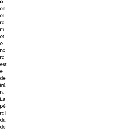
o
en
el
re
m
ot
o
no
ro
est
e
de
Irá
n.
La
pé
rdi
da
de