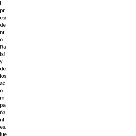
l
pr
esi
de
nt
e
Ra
isí
y
de
los
ac
o
m
pa
ña
nt
es,
lue