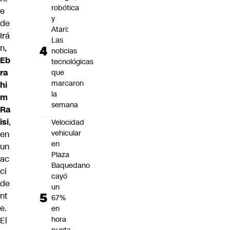
robótica
e
y
de
Atari:
Irá
Las
n,
noticias
Eb
tecnológicas
ra
que
marcaron
hi
la
m
semana
Ra
isi
,
Velocidad
vehicular
en
en
un
Plaza
ac
Baquedano
ci
cayó
de
un
nt
67%
e.
en
hora
El