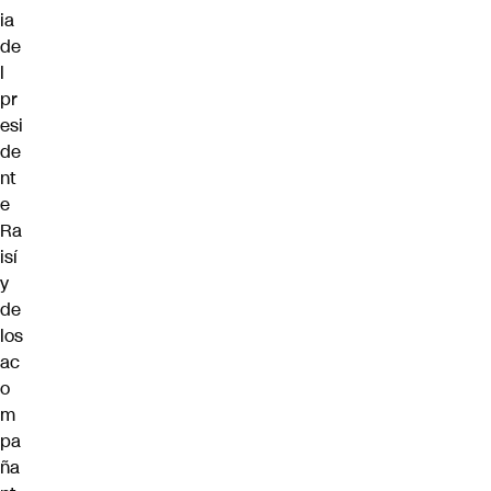
ia
de
l
pr
esi
de
nt
e
Ra
isí
y
de
los
ac
o
m
pa
ña