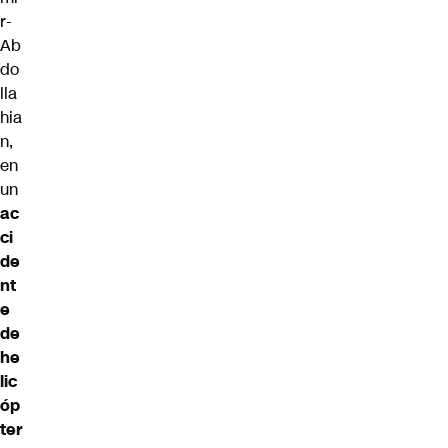
r-
Ab
do
lla
hia
n,
en
un
ac
ci
de
nt
e
de
he
lic
óp
ter