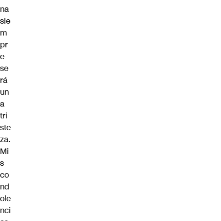
na
sie
m
pr
e
se
rá
un
a
tri
ste
za.
Mi
s
co
nd
ole
nci