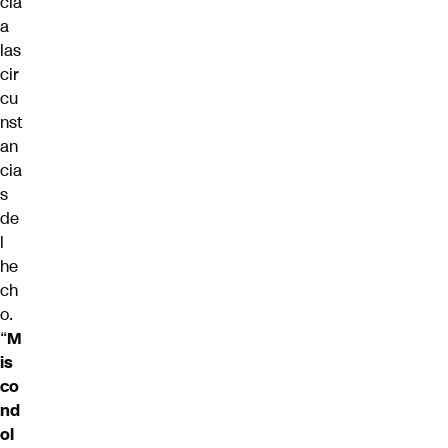
cia
a
las
cir
cu
nst
an
cia
s
de
l
he
ch
o.
“
M
is
co
nd
ol