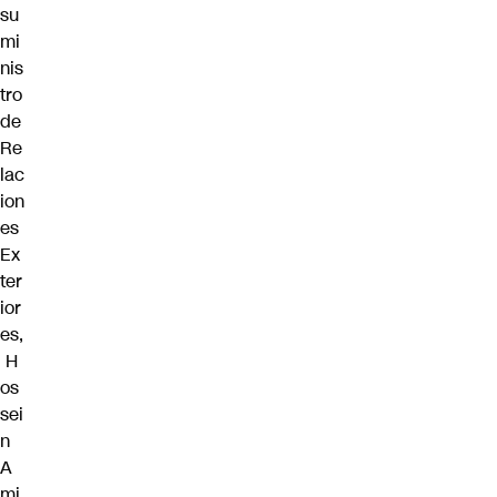
su
mi
nis
tro
de
Re
lac
ion
es
Ex
ter
ior
es,
H
os
sei
n
A
mi