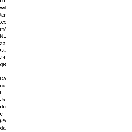
c.t
wit
ter
.co
m/
NL
xp
CC
Z4
qB
—
Da
nie
l
Ja
du
e
(@
da