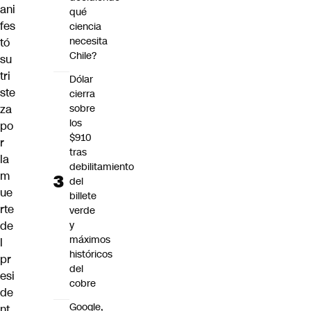
ani
qué
fes
ciencia
necesita
tó
Chile?
su
tri
Dólar
ste
cierra
sobre
za
los
po
$910
r
tras
la
debilitamiento
m
del
ue
billete
rte
verde
y
de
máximos
l
históricos
pr
del
esi
cobre
de
Google,
nt