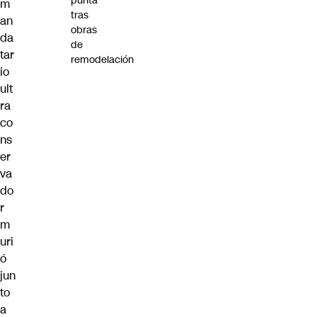
punta
m
tras
an
obras
da
de
tar
remodelación
io
ult
ra
co
ns
er
va
do
r
m
uri
ó
jun
to
a