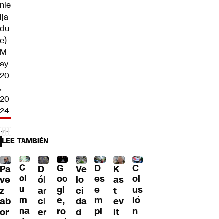
nie
lja
du
e)
M
ay
20
,
20
24
LEE TAMBIÉN
C
C
G
D
Pa
D
Ve
K
ol
ol
oo
es
ve
ól
lo
as
u
us
gl
e
z
ar
ci
t
m
ió
e,
m
ab
ci
da
ev
na
n
ro
pl
or
er
d
it