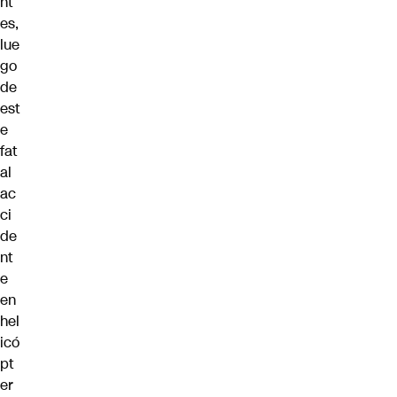
nt
es,
lue
go
de
est
e
fat
al
ac
ci
de
nt
e
en
hel
icó
pt
er