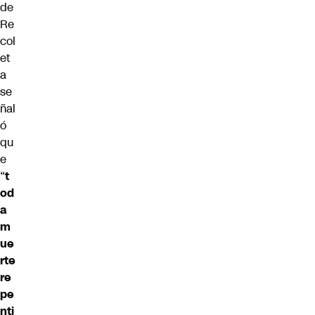
de
Re
col
et
a
se
ñal
ó
qu
e
“
t
od
a
m
ue
rte
re
pe
nti