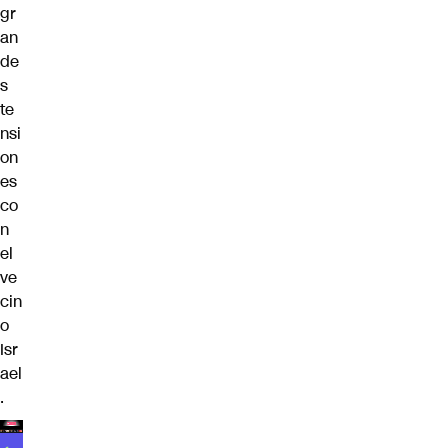
gr
an
de
s
te
nsi
on
es
co
n
el
ve
cin
o
Isr
ael
.