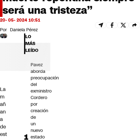
Futuro 360
será una tristeza”
Opinión
20- 05- 2024 10:51
Por
Daniela Pérez
LO
MÁS
LEÍDO
Pavez
aborda
preocupación
del
La
exministro
m
Cordero
añ
por
creación
an
de
a
un
de
nuevo
est
estado