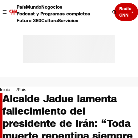
País
Mundo
Negocios
Radio
Podcast y Programas completos
CNN
Futuro 360
Cultura
Servicios
País
Mundo
Negocios
Inicio
País
Alcalde Jadue lamenta
Deportes
Programas completos
fallecimiento del
Cultura
Servicios
presidente de Irán: “Toda
Bits
CNN Data
muerte repentina siempre
CNN tiempo