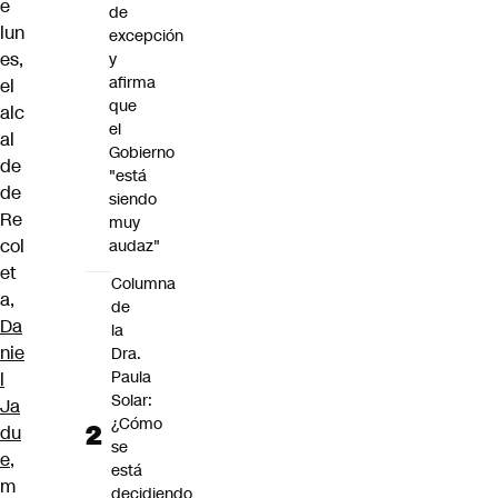
e
de
lun
excepción
es,
y
afirma
el
que
alc
el
al
Gobierno
de
"está
de
siendo
Re
muy
col
audaz"
et
Columna
a,
de
Da
la
nie
Dra.
Paula
l
Solar:
Ja
¿Cómo
du
se
e
,
está
m
decidiendo