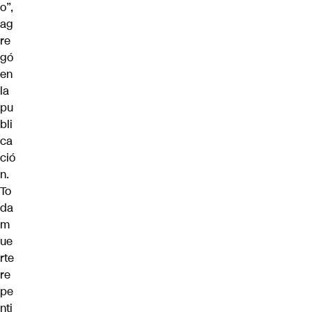
o”,
ag
re
gó
en
la
pu
bli
ca
ció
n.
To
da
m
ue
rte
re
pe
nti