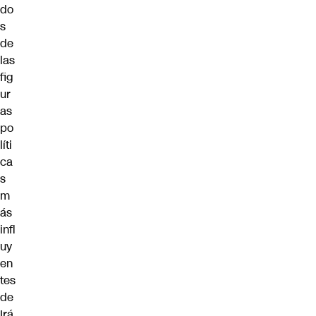
do
s
de
las
fig
ur
as
po
líti
ca
s
m
ás
infl
uy
en
tes
de
Irá