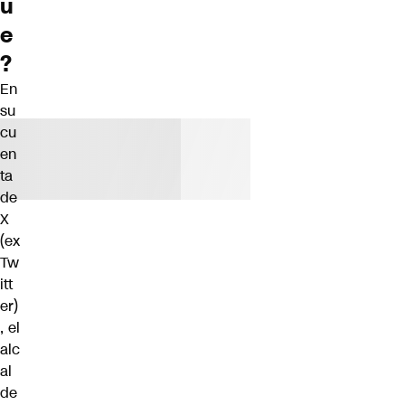
u
e
?
En
su
cu
en
ta
de
X
(ex
Tw
itt
er)
, el
alc
al
de