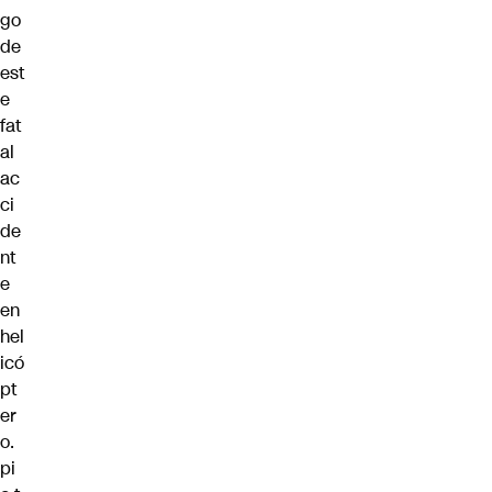
go
de
est
e
fat
al
ac
ci
de
nt
e
en
hel
icó
pt
er
o.
pi