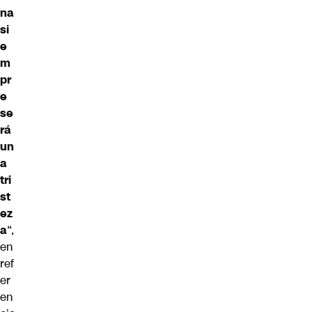
na
si
e
m
pr
e
se
rá
un
a
tri
st
ez
a
“,
en
ref
er
en