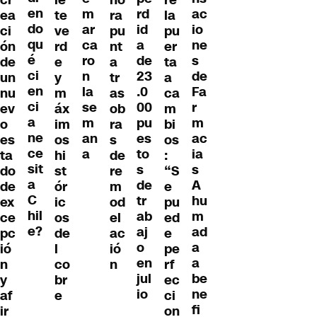
en
ac
m
rd
ea
te
ra
la
do
io
ar
id
ci
ve
pu
pu
qu
ne
ca
a
ón
rd
nt
er
é
s
ro
de
de
e
a
ta
ci
de
n
23
un
y
tr
a
en
Fa
la
.0
nu
m
as
ca
ci
r
se
00
ev
áx
ob
m
a
m
m
pu
o
im
ra
bi
ne
ac
an
es
es
os
s
os
ce
ia
a
to
ta
hi
de
:
sit
s
s
do
st
re
“S
a
A
de
de
ór
m
e
C
hu
tr
ex
ic
od
pu
hil
m
ab
ce
os
el
ed
e?
ad
aj
pc
de
ac
e
a
o
ió
l
ió
pe
a
en
n
co
n
rf
be
jul
y
br
ec
ne
io
af
e
ci
fi
ir
on