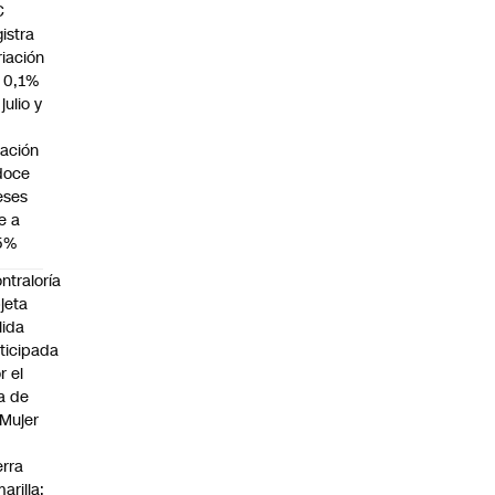
C
gistra
riación
 0,1%
julio y
flación
doce
ses
e a
5%
ntraloría
jeta
lida
ticipada
r el
a de
 Mujer
n
erra
arilla: