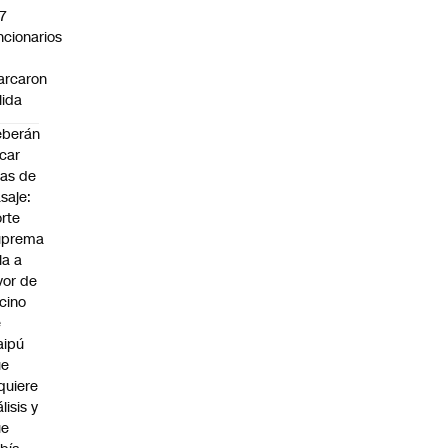
7
ncionarios
o
arcaron
lida
eberán
car
jas de
saje:
rte
uprema
lla a
vor de
cino
e
aipú
ue
quiere
álisis y
ue