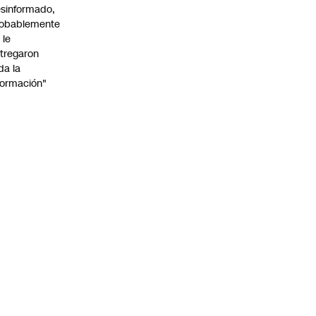
sinformado,
obablemente
 le
tregaron
da la
formación"