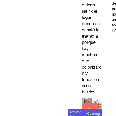
de
quieren
pr
salir del
no
lugar
en
donde se
to
desató la
in
tragedia
porque
hay
muchos
que
colonizaro
n y
fundaron
esos
barrios.
Lea el
powered
artículo