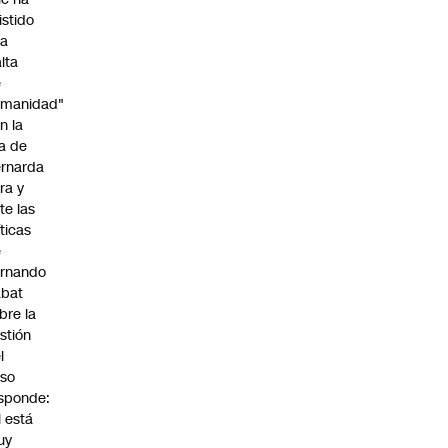
istido
na
alta
e
umanidad"
n la
ja de
rnarda
ra y
te las
íticas
e
rnando
abat
bre la
stión
l
so
sponde:
l está
uy