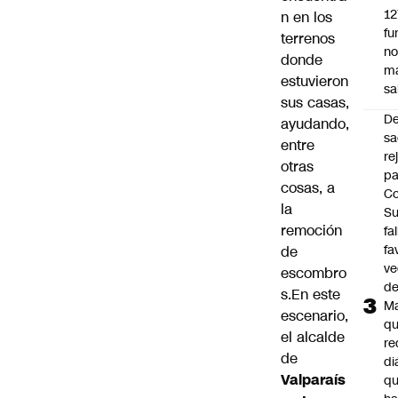
12
n en los
fu
terrenos
n
donde
m
estuvieron
sa
sus casas,
D
ayudando,
sa
entre
re
otras
pa
cosas, a
Co
la
S
remoción
fa
fa
de
ve
escombro
d
s.En este
M
escenario,
q
el alcalde
re
de
di
Valparaís
q