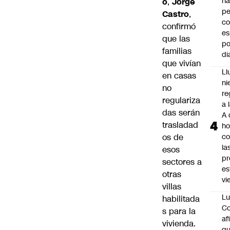
ha
o
,
Jorge
pe
Castro
,
co
confirmó
es
que las
po
familias
di
que vivían
Ll
en casas
ni
no
re
regulariza
a 
das serán
A 
trasladad
ho
os de
co
la
esos
pr
sectores a
es
otras
vi
villas
Lu
habilitada
Co
s para la
af
vivienda.
qu