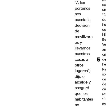
“A los
ex
porteños
u
nos
"f
cuesta la
d
h
decisión
co
de
hi
movilizarn
Be
os y
Ve
llevarnos
an
nuestras
cr
cosas a
d
Fe
otros
R
lugares”,
so
dijo el
ge
alcalde y
de
aseguró
ca
que los
re
habitantes
"É
m
no