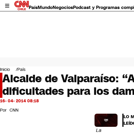
País
Mundo
Negocios
Podcast y Programas comp
País
Mundo
Inicio
País
Negocios
Alcalde de Valparaíso: “
Deportes
dificultades para los da
Programas completos
Cultura
Servicios
16- 04- 2014 08:18
Bits
Por
CNN
CNN Data
LO 
CNN tiempo
LEÍD
Futuro 360
La
Opinión