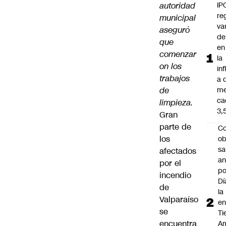
autoridad
IP
re
municipal
va
aseguró
de
que
en 
comenzar
la
on los
in
trabajos
a 
de
me
ca
limpieza.
3,
Gran
parte de
Co
los
ob
sa
afectados
an
por el
po
incendio
Dí
de
la
Valparaíso
e
se
Ti
encuentra
Am