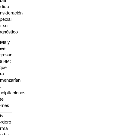
bía
dido
nsideración
pecial
r su
agnóstico
uvia y
eve
gresan
la RM:
qué
ra
menzarían
s
ecipitaciones
te
ernes
is
rdero
irma
e ha