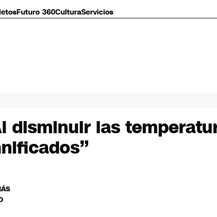
letos
Futuro 360
Cultura
Servicios
Al disminuir las temperat
mnificados”
MÁS
O