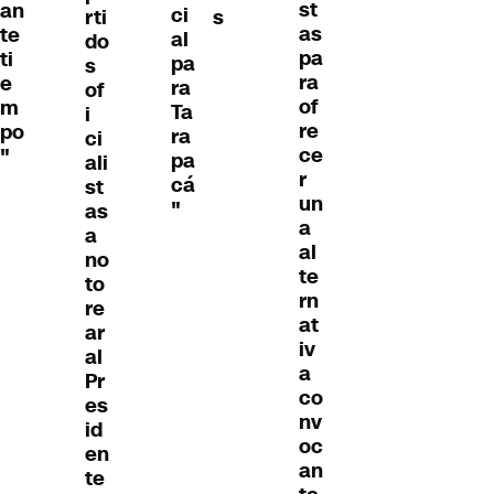
st
an
ci
rti
s
as
te
al
do
pa
ti
pa
s
ra
e
ra
of
of
m
Ta
i
re
po
ra
ci
ce
"
pa
ali
r
cá
st
un
"
as
a
a
al
no
te
to
rn
re
at
ar
iv
al
a
Pr
co
es
nv
id
oc
en
an
te