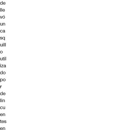
de
lle
vó
un
ca
sq
uill
o
util
iza
do
po
r
de
lin
cu
en
tes
en