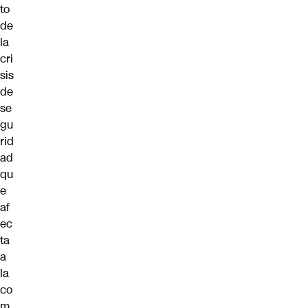
to
de
la
cri
sis
de
se
gu
rid
ad
qu
e
af
ec
ta
a
la
co
m