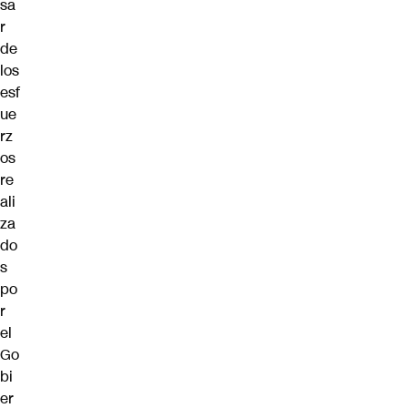
sa
r
de
los
esf
ue
rz
os
re
ali
za
do
s
po
r
el
Go
bi
er