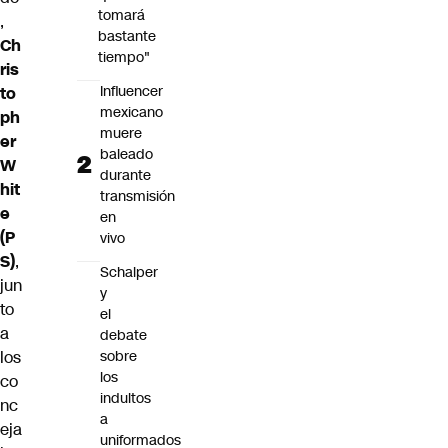
tomará
,
bastante
Ch
tiempo"
ris
Influencer
to
mexicano
ph
muere
er
baleado
W
durante
hit
transmisión
e
en
(P
vivo
S)
,
Schalper
jun
y
to
el
a
debate
sobre
los
los
co
indultos
nc
a
eja
uniformados