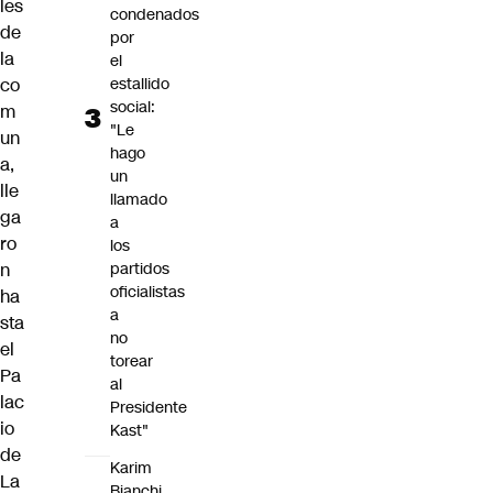
les
condenados
de
por
la
el
estallido
co
social:
m
"Le
un
hago
a,
un
lle
llamado
ga
a
ro
los
partidos
n
oficialistas
ha
a
sta
no
el
torear
Pa
al
lac
Presidente
io
Kast"
de
Karim
La
Bianchi