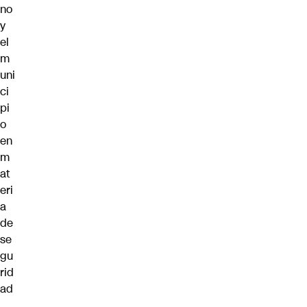
no
y
el
m
uni
ci
pi
o
en
m
at
eri
a
de
se
gu
rid
ad
,