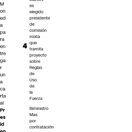
M
es
on
elegido
ed
presidente
de
a
comisión
pa
mixta
ra
que
en
tramita
tre
proyecto
ga
sobre
r
Reglas
de
un
Uso
a
de
ca
la
rta
Fuerza
al
Biministro
Pr
Mas
es
por
id
contratación
en