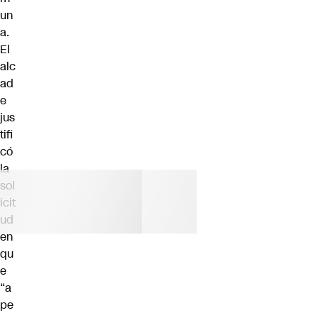
un
a.
El
alc
ad
e
jus
tifi
có
la
sol
icit
ud
en
qu
e
“a
pe