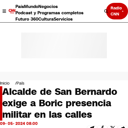
País
Mundo
Negocios
Radio
Podcast y Programas completos
CNN
Futuro 360
Cultura
Servicios
País
Mundo
Negocios
Inicio
País
Alcalde de San Bernardo
Deportes
Programas completos
exige a Boric presencia
Cultura
Servicios
militar en las calles
Bits
CNN Data
09- 05- 2024 08:00
CNN tiempo