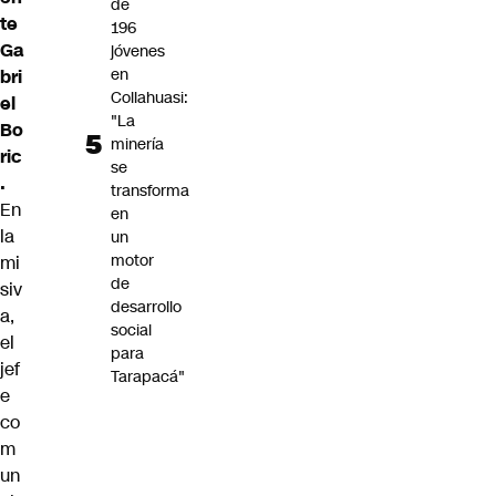
de
te
196
Ga
jóvenes
en
bri
Collahuasi:
el
"La
Bo
minería
ric
se
.
transforma
En
en
la
un
motor
mi
de
siv
desarrollo
a,
social
el
para
jef
Tarapacá"
e
co
m
un