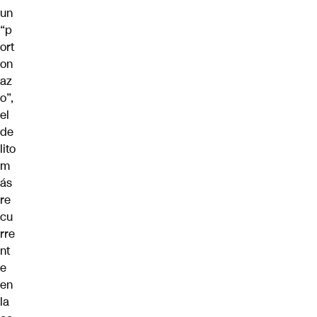
un
“p
ort
on
az
o”,
el
de
lito
m
ás
re
cu
rre
nt
e
en
la