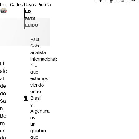
Por
Carlos Reyes Piérola
Futuro 360
LO
Opinión
MÁS
LEÍDO
Raúl
Sohr,
analista
internacional:
El
"Lo
alc
que
al
estamos
viendo
de
entre
de
Brasil
Sa
y
n
Argentina
Be
es
rn
un
ar
quiebre
que
do