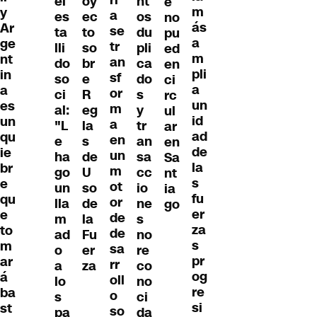
el
oy
nt
e
m
y
a
es
ec
os
no
ás
Ar
se
ta
to
du
pu
a
ge
tr
lli
so
pli
ed
m
nt
an
do
br
ca
en
pli
in
sf
so
e
do
ci
a
a
or
ci
R
s
rc
un
es
m
al:
eg
y
ul
id
un
a
"L
la
tr
ar
ad
qu
en
e
s
an
en
de
ie
un
ha
de
sa
Sa
la
br
m
go
U
cc
nt
s
e
ot
un
so
io
ia
fu
qu
or
lla
de
ne
go
er
e
de
m
la
s
za
to
de
ad
Fu
no
s
m
sa
o
er
re
pr
ar
rr
a
za
co
og
á
oll
lo
no
re
ba
o
s
ci
si
st
so
pa
da