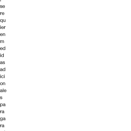
se
re
qu
ier
en
m
ed
id
as
ad
ici
on
ale
s
pa
ra
ga
ra