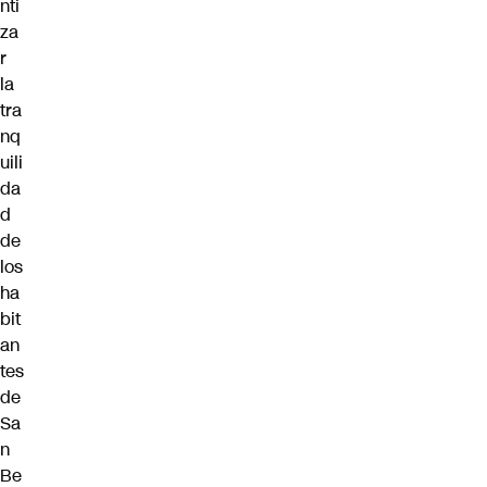
nti
za
r
la
tra
nq
uili
da
d
de
los
ha
bit
an
tes
de
Sa
n
Be