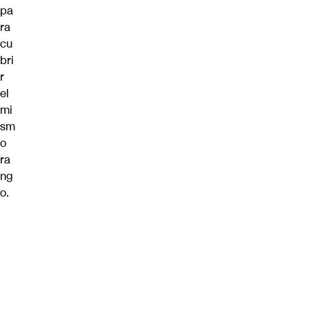
pa
ra
cu
bri
r
el
mi
sm
o
ra
ng
o.