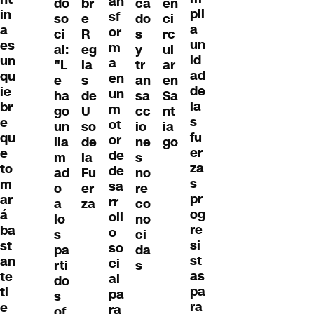
an
do
br
ca
en
pli
in
sf
so
e
do
ci
a
a
or
ci
R
s
rc
un
es
m
al:
eg
y
ul
id
un
a
"L
la
tr
ar
ad
qu
en
e
s
an
en
de
ie
un
ha
de
sa
Sa
la
br
m
go
U
cc
nt
s
e
ot
un
so
io
ia
fu
qu
or
lla
de
ne
go
er
e
de
m
la
s
za
to
de
ad
Fu
no
s
m
sa
o
er
re
pr
ar
rr
a
za
co
og
á
oll
lo
no
re
ba
o
s
ci
si
st
so
pa
da
st
an
ci
rti
s
as
te
al
do
pa
ti
pa
s
ra
e
ra
of