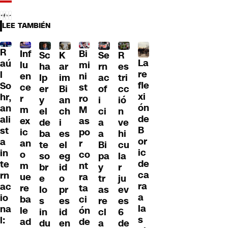
LEE TAMBIÉN
R
Inf
Bi
Sc
K
Se
R
La
aú
lu
mi
ha
ar
rn
es
re
l
en
ni
lp
im
ac
tri
fle
So
ce
st
er
Bi
of
cc
xi
hr,
r
ro
y
an
i
ió
ón
an
m
M
el
ch
ci
n
de
ali
ex
as
de
i
a
ve
B
st
ic
po
ba
es
a
hi
or
a
an
r
te
el
Bi
cu
ic
in
o
co
so
eg
pa
la
de
te
m
nt
br
id
y
r
ca
rn
ue
ra
e
o
tr
ju
ra
ac
re
ta
lo
pr
as
ev
a
io
ba
ci
s
es
re
es
la
na
le
ón
in
id
cl
6
s
l:
ad
de
du
en
a
de