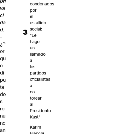
pri
condenados
va
por
ci
el
da
estallido
social:
d.
"Le
–
hago
¿P
un
or
llamado
qu
a
é
los
di
partidos
oficialistas
pu
a
ta
no
do
torear
s
al
re
Presidente
nu
Kast"
nci
Karim
an
Bianchi