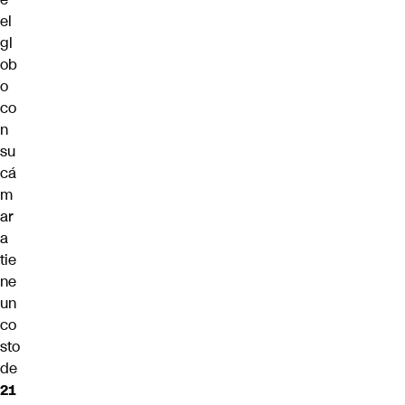
el
gl
ob
o
co
n
su
cá
m
ar
a
tie
ne
un
co
sto
de
21