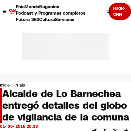
País
Mundo
Negocios
Radio
Podcast y Programas completos
CNN
Futuro 360
Cultura
Servicios
País
Mundo
Negocios
Inicio
País
Alcalde de Lo Barnechea
Deportes
Programas completos
entregó detalles del globo
Cultura
Servicios
de vigilancia de la comuna
Bits
CNN Data
01- 06- 2016 20:33
CNN tiempo