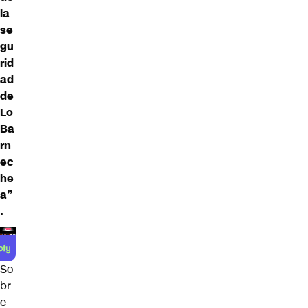
la
se
gu
rid
ad
de
Lo
Ba
rn
ec
he
a”
.
So
br
e