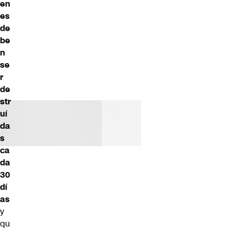
en
es
de
be
n
se
r
de
str
uí
da
s
ca
da
30
dí
as
y
qu