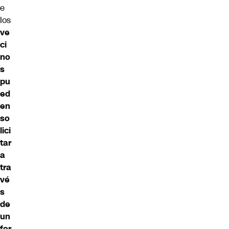
e
los
ve
ci
no
s
pu
ed
en
so
lici
tar
a
tra
vé
s
de
un
for