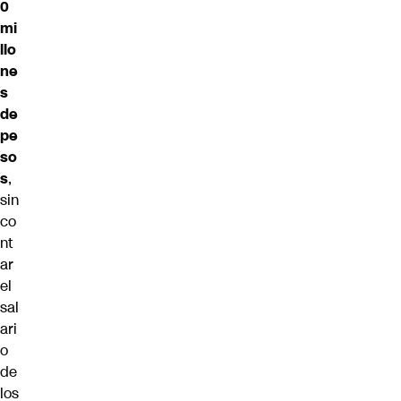
0
mi
llo
ne
s
de
pe
so
s
,
sin
co
nt
ar
el
sal
ari
o
de
los