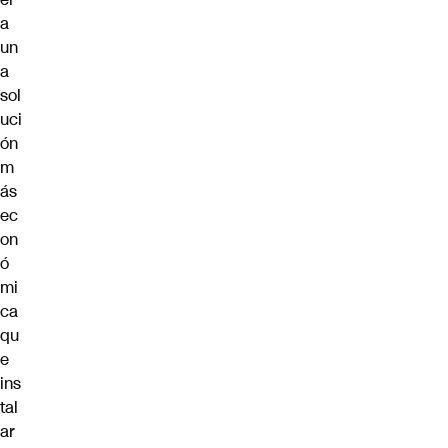
a
un
a
sol
uci
ón
m
ás
ec
on
ó
mi
ca
qu
e
ins
tal
ar