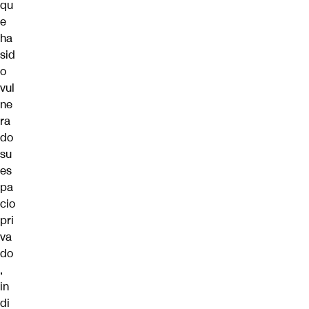
qu
e
ha
sid
o
vul
ne
ra
do
su
es
pa
cio
pri
va
do
,
in
di