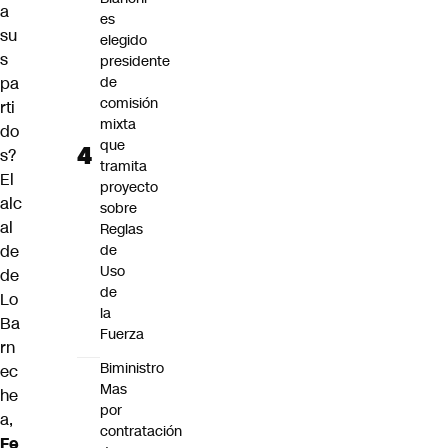
a
es
su
elegido
s
presidente
pa
de
comisión
rti
mixta
do
que
s?
tramita
El
proyecto
alc
sobre
al
Reglas
de
de
Uso
de
de
Lo
la
Ba
Fuerza
rn
Biministro
ec
Mas
he
por
a,
contratación
Fe