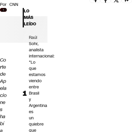
Por
CNN
Futuro 360
LO
Opinión
MÁS
LEÍDO
Raúl
Sohr,
analista
internacional:
Co
"Lo
rte
que
de
estamos
Ap
viendo
entre
ela
Brasil
cio
y
ne
Argentina
s
es
ha
un
bí
quiebre
a
que