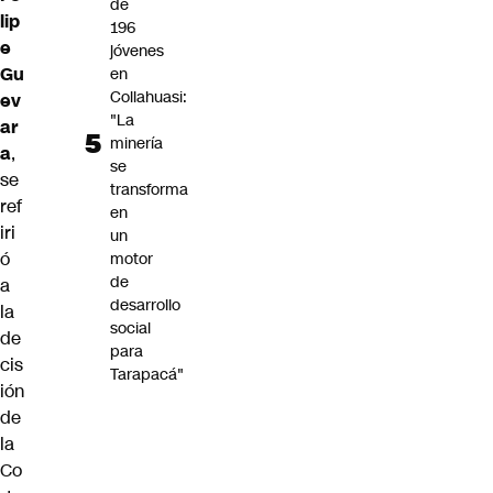
de
lip
196
e
jóvenes
Gu
en
Collahuasi:
ev
"La
ar
minería
a
,
se
se
transforma
ref
en
iri
un
ó
motor
de
a
desarrollo
la
social
de
para
cis
Tarapacá"
ión
de
la
Co