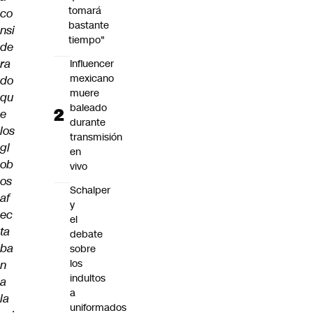
tomará
co
bastante
nsi
tiempo"
de
ra
Influencer
mexicano
do
muere
qu
baleado
e
durante
los
transmisión
gl
en
ob
vivo
os
Schalper
af
y
ec
el
ta
debate
ba
sobre
los
n
indultos
a
a
la
uniformados