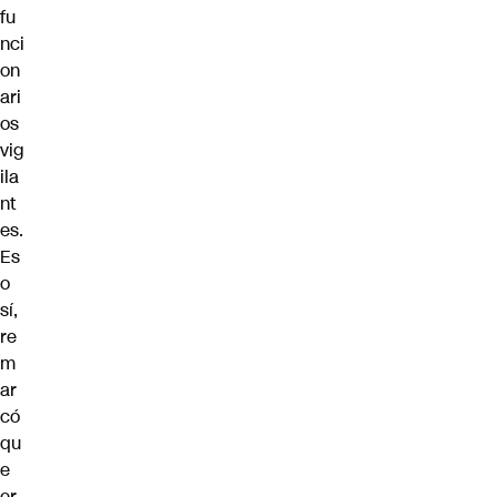
fu
nci
on
ari
os
vig
ila
nt
es.
Es
o
sí,
re
m
ar
có
qu
e
er