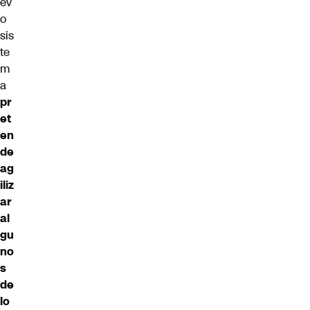
ev
o
sis
te
m
a
pr
et
en
de
ag
iliz
ar
al
gu
no
s
de
lo