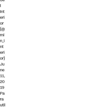
l
Int
eri
or
(@
mi
n_i
nt
eri
or)
Ju
ne
11,
20
19
Pa
ra
util