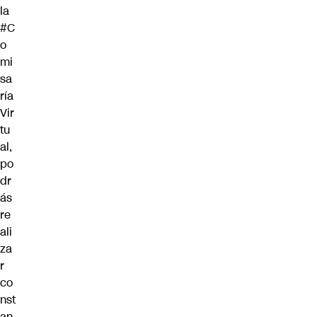
la
#C
o
mi
sa
ría
Vir
tu
al
,
po
dr
ás
re
ali
za
r
co
nst
an