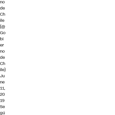
no
de
Ch
ile
(@
Go
bi
er
no
de
Ch
ile)
Ju
ne
11,
20
19
Se
gú