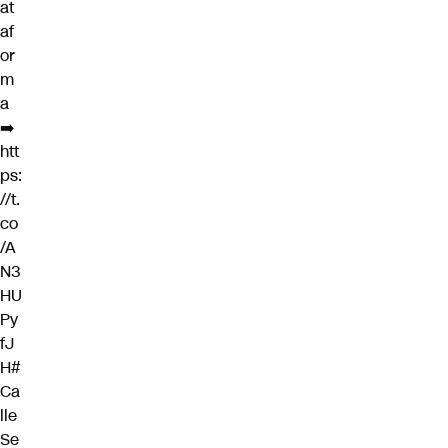
at
af
or
m
a
➡️
htt
ps:
//t.
co
/A
N3
HU
Py
fJ
H
#
Ca
lle
Se