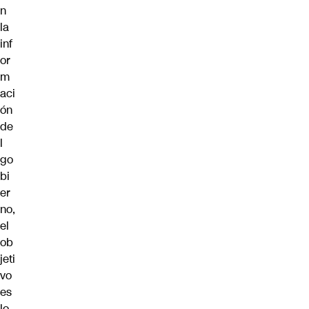
n
la
inf
or
m
aci
ón
de
l
go
bi
er
no,
el
ob
jeti
vo
es
lo