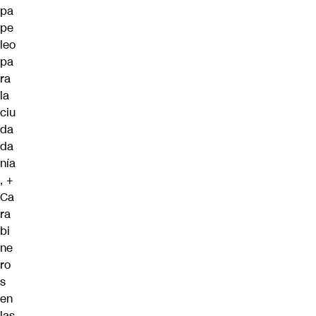
pa
pe
leo
pa
ra
la
ciu
da
da
nía
, +
Ca
ra
bi
ne
ro
s
en
las