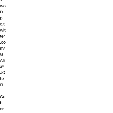
wo
D
pi
c.t
wit
ter
.co
m/
G
Ah
aY
JQ
hx
O
—
Go
bi
er