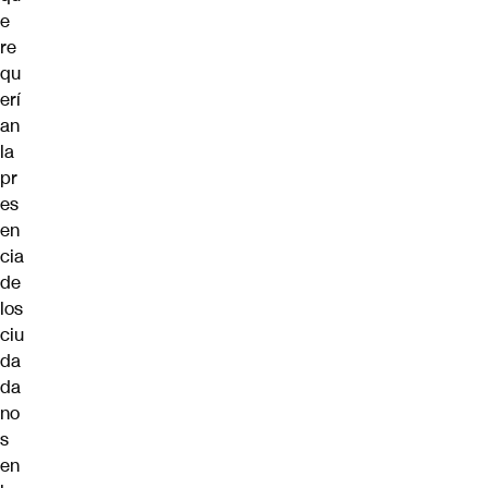
e
re
qu
erí
an
la
pr
es
en
cia
de
los
ciu
da
da
no
s
en