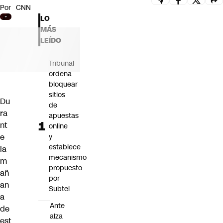
Por
CNN
Futuro 360
LO
Opinión
MÁS
LEÍDO
Tribunal
ordena
bloquear
sitios
Du
de
ra
apuestas
nt
online
e
y
establece
la
mecanismo
m
propuesto
añ
por
an
Subtel
a
Ante
de
alza
est