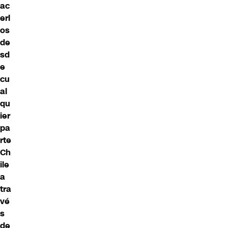
ac
erl
os
de
sd
e
cu
al
qu
ier
pa
rte
Ch
ile
a
tra
vé
s
de