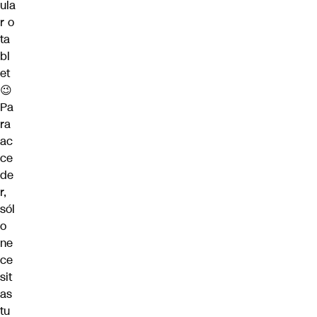
ula
r o
ta
bl
et
😉
Pa
ra
ac
ce
de
r,
sól
o
ne
ce
sit
as
tu