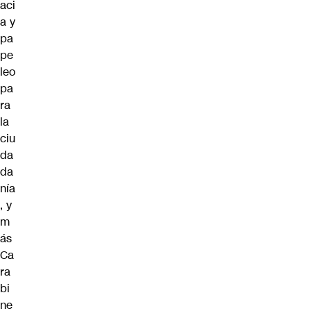
aci
a y
pa
pe
leo
pa
ra
la
ciu
da
da
nía
, y
m
ás
Ca
ra
bi
ne