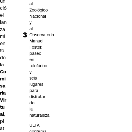
un
al
ció
Zoológico
el
Nacional
lan
y
al
za
Observatorio
mi
Manuel
en
Foster,
to
paseo
de
en
la
teleférico
Co
y
seis
mi
lugares
sa
para
ría
disfrutar
Vir
de
tu
la
al
,
naturaleza
pl
UEFA
at
confirma