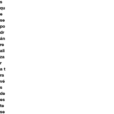
s
qu
e
se
po
dr
án
re
ali
za
r
a t
ra
vé
s
de
es
te
se