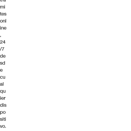
mi
tes
onl
ine
,
24
/7
de
sd
e
cu
al
qu
ier
dis
po
siti
vo.