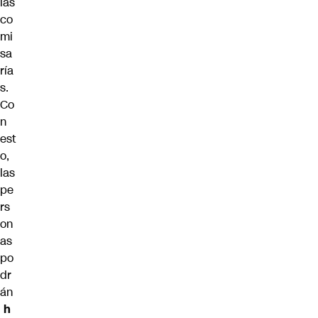
las
co
mi
sa
ría
s.
Co
n
est
o,
las
pe
rs
on
as
po
dr
án
h