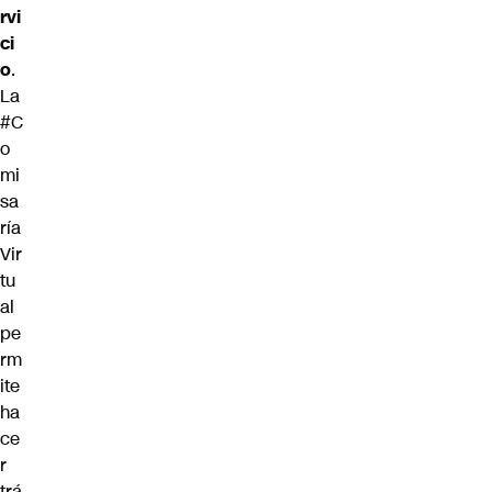
rvi
ci
o
.
La
#C
o
mi
sa
ría
Vir
tu
al
pe
rm
ite
ha
ce
r
trá