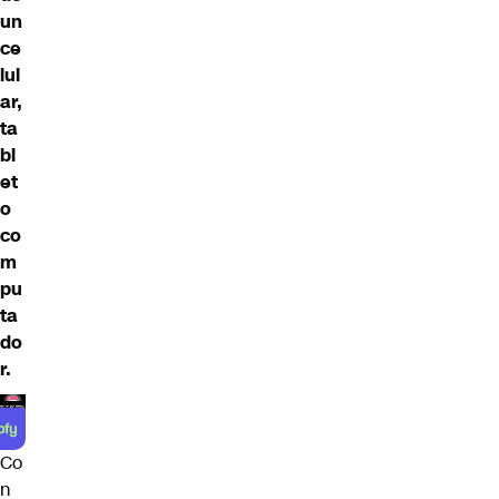
un
ce
lul
ar,
ta
bl
et
o
co
m
pu
ta
do
r.
Co
n