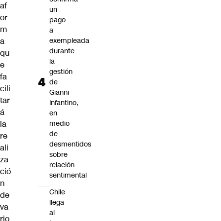
af
un
or
pago
m
a
a
exempleada
durante
qu
la
e
gestión
fa
de
cili
Gianni
tar
Infantino,
á
en
la
medio
de
re
desmentidos
ali
sobre
za
relación
ció
sentimental
n
Chile
de
llega
va
al
rio