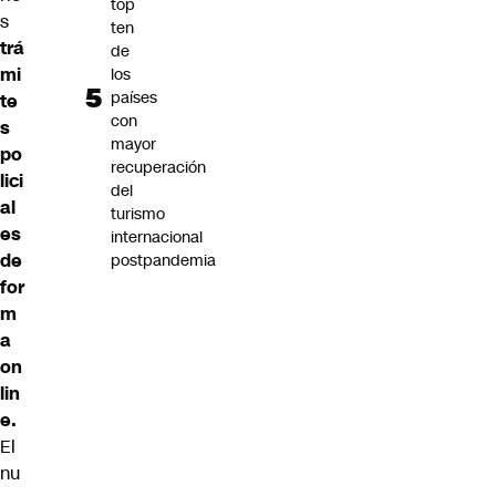
top
s
ten
trá
de
mi
los
países
te
con
s
mayor
po
recuperación
lici
del
al
turismo
es
internacional
de
postpandemia
for
m
a
on
lin
e.
El
nu