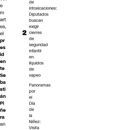
de
e
intoxicaciones:
m
Diputados
art
buscan
es,
exigir
cierres
el
de
pr
seguridad
es
infantil
id
en
en
líquidos
te
de
Se
vapeo
ba
Panoramas
sti
por
án
el
Pi
Día
de
ñe
la
ra
Niñez:
an
Visita