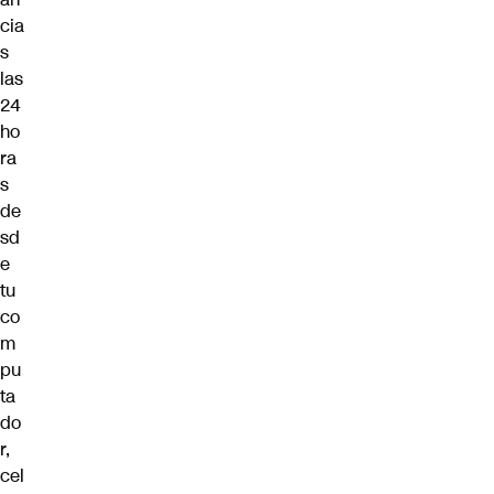
cia
s
las
24
ho
ra
s
de
sd
e
tu
co
m
pu
ta
do
r,
cel