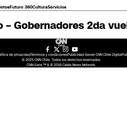
letos
Futuro 360
Cultura
Servicios
o – Gobernadores 2da vue
lítica de privacidad
Términos y condiciones
Publicidad Servel CNN Chile Digital
Pub
© 2025 CNN Chile. Todos los derechos reservados.
CNN Sans ™ & © 2016 Cable News Network.