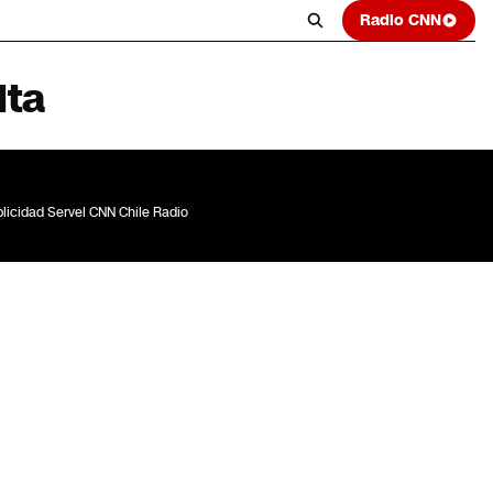
Radio CNN
lta
licidad Servel CNN Chile Radio