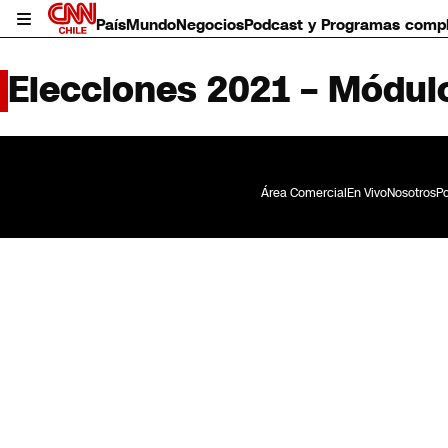
País
Mundo
Negocios
Podcast y Programas comp
Elecciones 2021 – Módul
Área Comercial
En Vivo
Nosotros
Po
País
Mundo
Negocios
Deportes
Programas completos
Cultura
Servicios
Bits
CNN Data
CNN tiempo
Futuro 360
Opinión