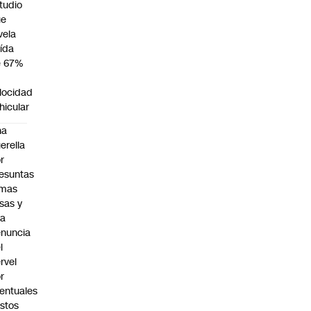
tudio
ue
vela
ída
e 67%
n
locidad
hicular
na
erella
r
esuntas
rmas
lsas y
na
nuncia
l
rvel
r
entuales
stos