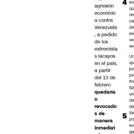
es
agresión
q
económic
re
a contra
ca
Venezuela
d
e
, a pedido
ve
de los
ve
extremista
s lacayos
U
qu
en el país,
po
a partir
pr
del 13 de
fi
febrero
fa
quedaría
u
n
de
revocado
de
Se
s de
po
manera
ev
inmediat
ga