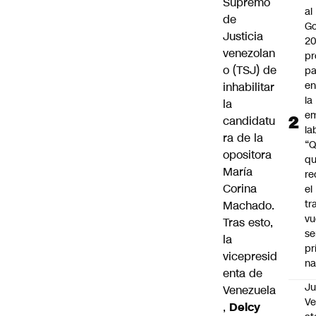
Supremo
al
de
Go
Justicia
2
venezolan
pr
o (TSJ) de
pa
en
inhabilitar
la
la
em
candidatu
la
ra de la
“
opositora
q
María
re
Corina
el
tr
Machado.
vu
Tras esto,
se
la
pr
vicepresid
na
enta de
Ju
Venezuela
V
,
Delcy