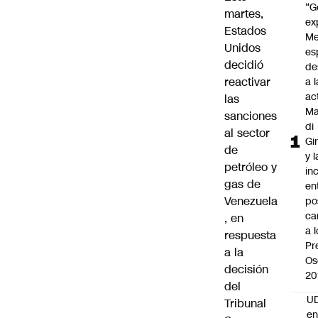
“G
martes,
ex
Estados
Me
Unidos
es
decidió
de
reactivar
a l
ac
las
Ma
sanciones
di
al sector
Gi
de
y l
petróleo y
in
gas de
en
Venezuela
po
ca
, en
a 
respuesta
Pr
a la
Os
decisión
20
del
UD
Tribunal
en