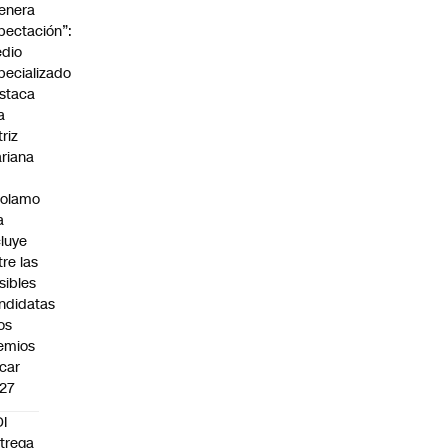
enera
pectación”:
dio
pecializado
staca
a
triz
riana
rolamo
a
cluye
tre las
sibles
ndidatas
los
emios
car
27
I
trega