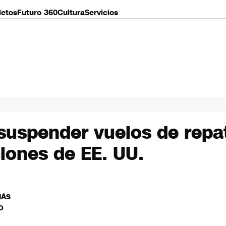
letos
Futuro 360
Cultura
Servicios
uspender vuelos de repat
ciones de EE. UU.
MÁS
O