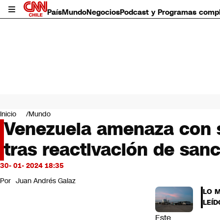
País
Mundo
Negocios
Podcast y Programas comp
País
Mundo
Inicio
Mundo
Negocios
Venezuela amenaza con s
Deportes
tras reactivación de san
Programas completos
Cultura
Servicios
30- 01- 2024 18:35
Bits
Por
Juan Andrés Galaz
CNN Data
LO 
CNN tiempo
LEÍD
Futuro 360
Este
Opinión