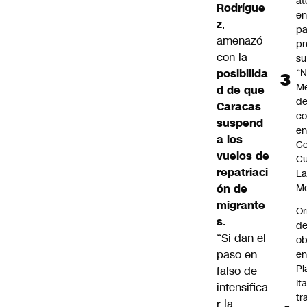
at
Rodrígue
en
z
,
pa
amenazó
pr
con la
su
posibilida
“N
M
d de que
de
Caracas
co
suspend
en
a los
Ce
vuelos de
Cu
repatriaci
L
ón de
M
migrante
Or
s
.
de
“Si dan el
ob
paso en
e
Pl
falso de
Ita
intensifica
tr
r la