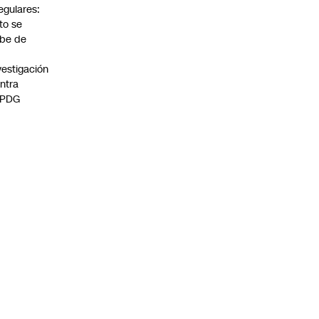
regulares:
to se
be de
vestigación
ntra
 PDG
:00