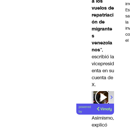
a los
ir
vuelos de
Es
repatriaci
sa
ón de
la
in
migrante
co
s
el
venezola
nos
“,
escribió la
vicepresid
enta en su
cuenta de
X.
00:00
/
01
powered
by
Asimismo,
explicó