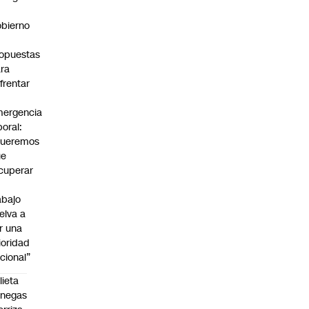
bierno
0
opuestas
ra
frentar
ergencia
boral:
Queremos
ue
cuperar
abajo
elva a
r una
ioridad
cional”
lieta
enegas