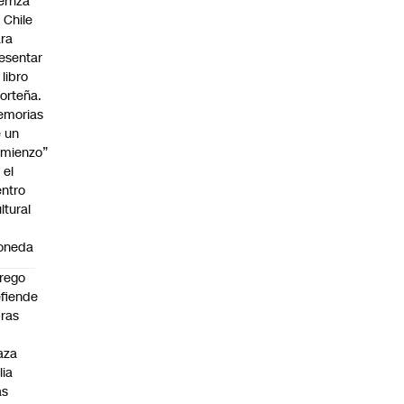
erriza
 Chile
ra
esentar
 libro
orteña.
emorias
 un
mienzo”
 el
ntro
ltural
a
oneda
rego
fiende
ras
n
aza
lia
as