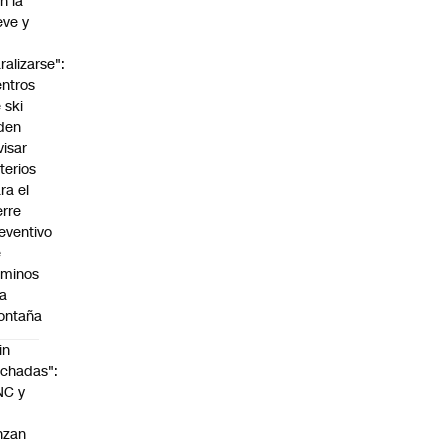
n la
eve y
o
ralizarse":
ntros
 ski
den
visar
iterios
ra el
erre
eventivo
e
aminos
la
ontaña
in
chadas":
NC y
nzan