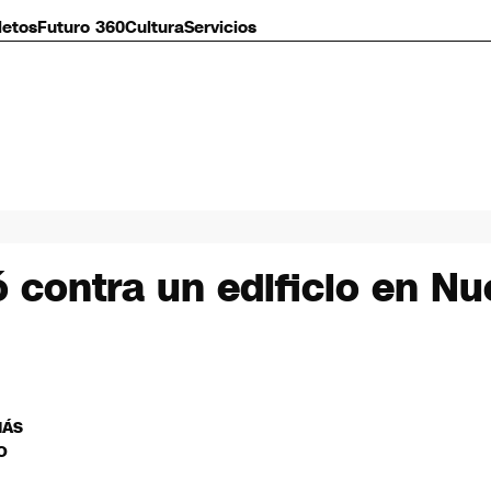
letos
Futuro 360
Cultura
Servicios
ló contra un edificio en N
MÁS
O