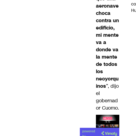
c
aeronave
H
choca
contra un
edificio,
mi mente
va a
donde va
la mente
de todos
los
neoyorqu
inos
”, dijo
el
gobernad
or Cuomo.
Lea el
powered
artículo