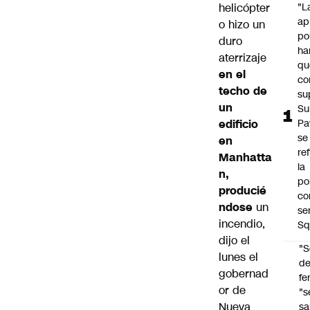
helicópter
"L
ap
o hizo un
po
duro
ha
aterrizaje
qu
en el
co
techo de
su
un
Su
edificio
Pa
se
en
re
Manhatta
la
n,
po
producié
co
ndose
un
se
incendio,
Sq
dijo el
"S
lunes el
d
gobernad
fe
or de
"s
Nueva
sa