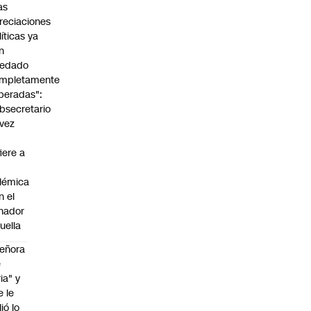
as
reciaciones
líticas ya
n
edado
mpletamente
peradas":
bsecretario
vez
fiere a
lémica
n el
nador
uella
eñora
e
ria" y
e le
lió lo