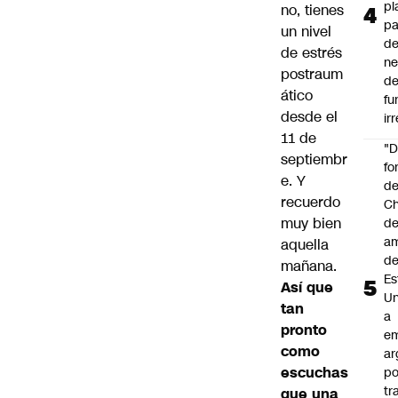
pl
no, tienes
pa
un nivel
de
de estrés
ne
postraum
d
ático
fu
desde el
ir
11 de
"
septiembr
fo
e. Y
de
recuerdo
Ch
muy bien
de
a
aquella
d
mañana.
Es
Así que
Un
tan
a
pronto
e
como
ar
escuchas
po
tr
que una