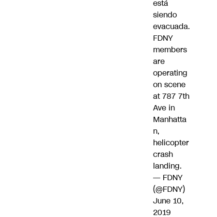
está
siendo
evacuada.
FDNY
members
are
operating
on scene
at 787 7th
Ave in
Manhatta
n,
helicopter
crash
landing.
— FDNY
(@FDNY)
June 10,
2019