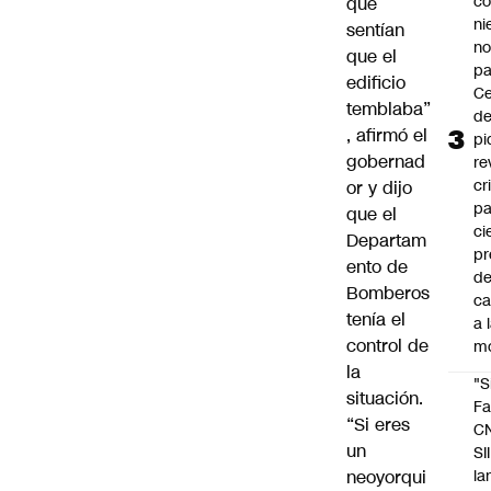
co
que
ni
sentían
n
que el
pa
edificio
Ce
temblaba”
de
, afirmó el
pi
gobernad
re
cr
or y dijo
pa
que el
ci
Departam
pr
ento de
d
Bomberos
c
tenía el
a 
control de
m
la
"S
situación.
Fa
“Si eres
C
un
SII
neoyorqui
la