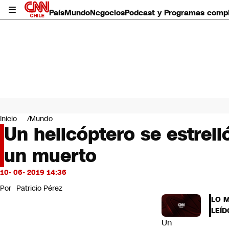
País
Mundo
Negocios
Podcast y Programas comp
País
Mundo
Inicio
Mundo
Negocios
Un helicóptero se estrel
Deportes
un muerto
Programas completos
Cultura
Servicios
10- 06- 2019 14:36
Bits
Por
Patricio Pérez
CNN Data
LO 
CNN tiempo
LEÍD
Futuro 360
Un
Opinión