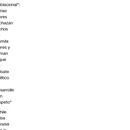
blacional":
rias
bres
chazan
chos
e
mila
ores y
aman
que
l
ebate
lítico
sarrolle
on
speto"
hile
ebe
nvivir