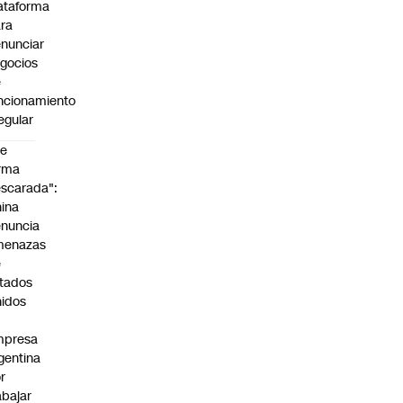
ataforma
ra
nunciar
gocios
e
ncionamiento
regular
De
rma
scarada":
ina
nuncia
menazas
e
tados
idos
mpresa
gentina
r
abajar