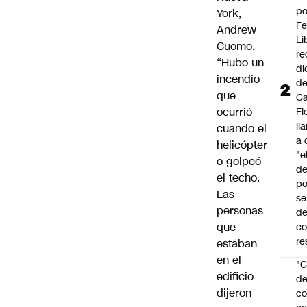
po
York,
Fe
Andrew
Li
Cuomo.
re
“Hubo un
di
incendio
d
que
Ca
ocurrió
Fl
ll
cuando el
a 
helicópter
"e
o golpeó
d
el techo.
po
Las
se
personas
de
que
c
re
estaban
en el
"C
edificio
d
dijeron
co