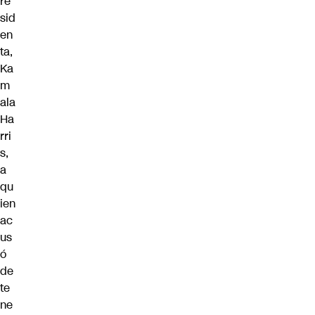
re
sid
en
ta,
Ka
m
ala
Ha
rri
s,
a
qu
ien
ac
us
ó
de
te
ne