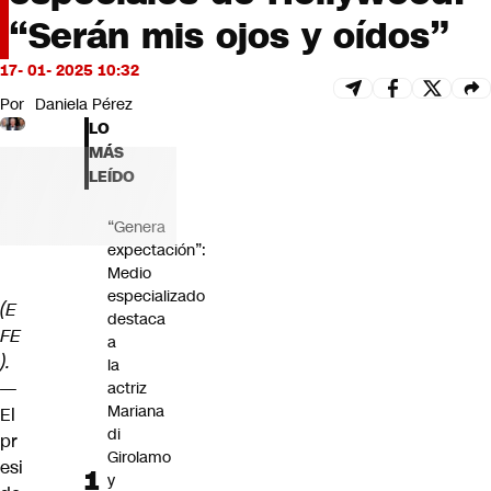
Futuro 360
“Serán mis ojos y oídos”
Opinión
17- 01- 2025 10:32
Por
Daniela Pérez
LO
MÁS
LEÍDO
“Genera
expectación”:
Medio
especializado
(E
destaca
FE
a
).
la
—
actriz
Mariana
El
di
pr
Girolamo
esi
y