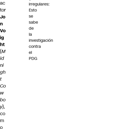
ac
irregulares:
tor
Esto
se
Jo
sabe
n
de
Vo
la
ig
investigación
ht
contra
(
M
el
id
PDG
ni
gh
t
Co
w
bo
y
),
co
m
o