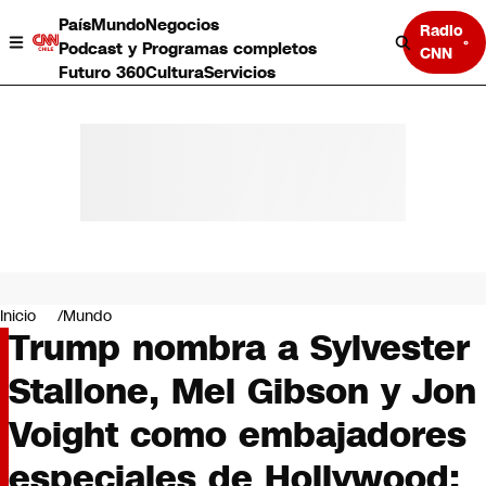
País
Mundo
Negocios
Radio
Podcast y Programas completos
CNN
Futuro 360
Cultura
Servicios
País
Mundo
Negocios
Inicio
Mundo
Trump nombra a Sylvester
Deportes
Programas completos
Stallone, Mel Gibson y Jon
Cultura
Servicios
Voight como embajadores
Bits
CNN Data
especiales de Hollywood:
CNN tiempo