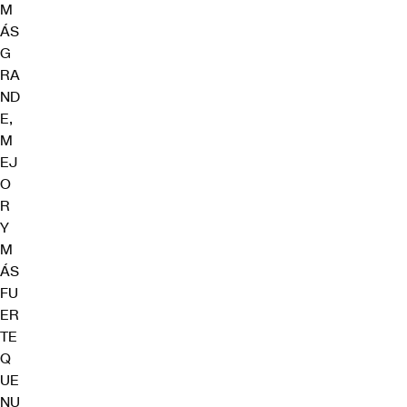
M
ÁS
G
RA
ND
E,
M
EJ
O
R
Y
M
ÁS
FU
ER
TE
Q
UE
NU