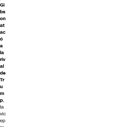
Gi
bs
on
at
ac
ó
a
la
riv
al
de
Tr
u
m
p
,
la
vic
ep