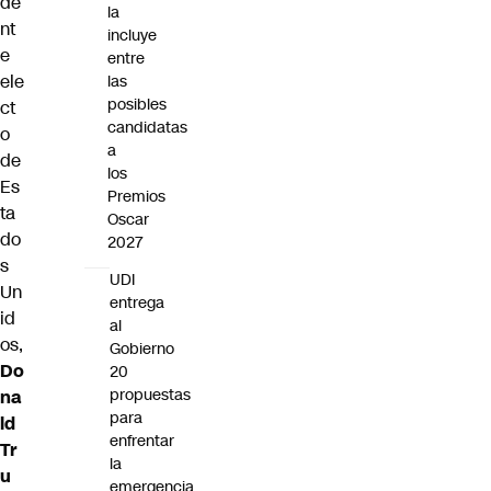
de
la
nt
incluye
e
entre
ele
las
posibles
ct
candidatas
o
a
de
los
Es
Premios
ta
Oscar
do
2027
s
UDI
Un
entrega
id
al
os,
Gobierno
Do
20
propuestas
na
para
ld
enfrentar
Tr
la
u
emergencia