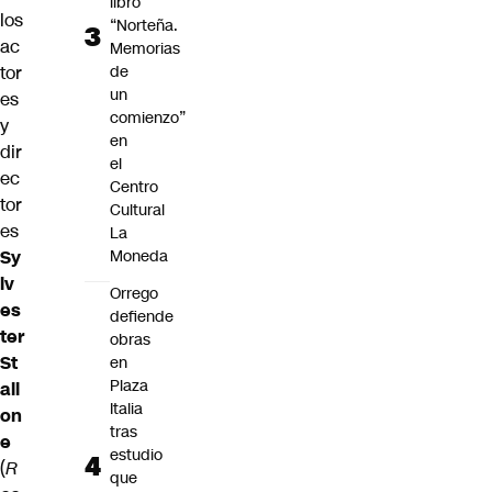
libro
los
“Norteña.
ac
Memorias
de
tor
un
es
comienzo”
y
en
dir
el
ec
Centro
tor
Cultural
es
La
Moneda
Sy
lv
Orrego
es
defiende
ter
obras
St
en
Plaza
all
Italia
on
tras
e
estudio
(
R
que