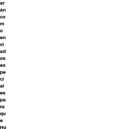
ar
án
co
m
o
en
vi
ad
os
es
pe
ci
al
es
pa
ra
qu
e
Ho