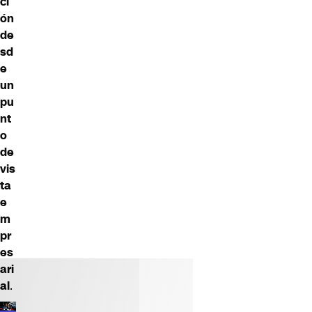
ci
ón
de
sd
e
un
pu
nt
o
de
vis
ta
e
m
pr
es
ari
al
.