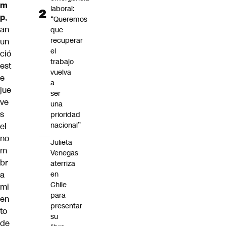
m
laboral:
p
,
“Queremos
an
que
recuperar
un
el
ció
trabajo
est
vuelva
e
a
jue
ser
ve
una
s
prioridad
nacional”
el
no
Julieta
m
Venegas
br
aterriza
en
a
Chile
mi
para
en
presentar
to
su
de