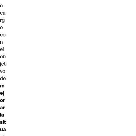
e
ca
rg
o
co
n
el
ob
jeti
vo
de
m
ej
or
ar
la
sit
ua