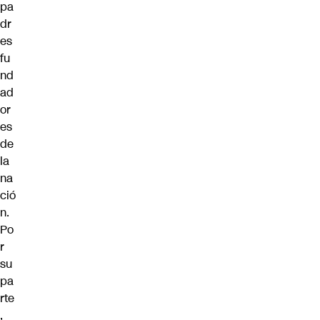
pa
dr
es
fu
nd
ad
or
es
de
la
na
ció
n.
Po
r
su
pa
rte
,