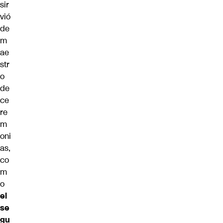
sir
vió
de
m
ae
str
o
de
ce
re
m
oni
as,
co
m
o
el
se
gu