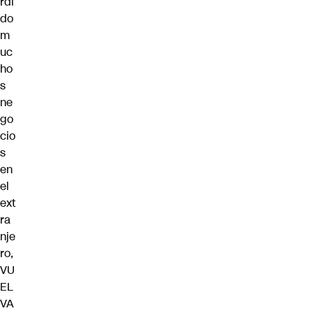
rdi
do
m
uc
ho
s
ne
go
cio
s
en
el
ext
ra
nje
ro,
VU
EL
VA