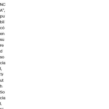
NC
A”,
pu
bli
có
en
su
re
d
so
cia
l,
Tr
ut
h
So
cia
l.