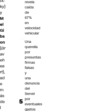
oc
revela
ky
)
caída
y
de
67%
M
en
el
velocidad
Gi
vehicular
bs
Una
on
querella
(
Br
por
av
presuntas
eh
firmas
ea
falsas
rt
),
y
ad
una
denuncia
e
del
m
Servel
ás
por
de
eventuales
l
gastos