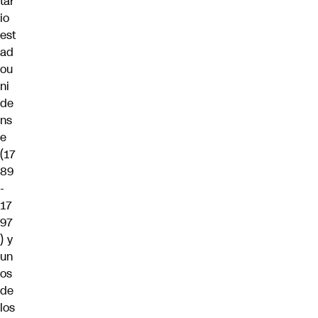
tar
io
est
ad
ou
ni
de
ns
e
(17
89
-
17
97
) y
un
os
de
los