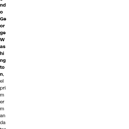
nd
o
Ge
or
ge
W
as
hi
ng
to
n
,
el
pri
m
er
m
an
da