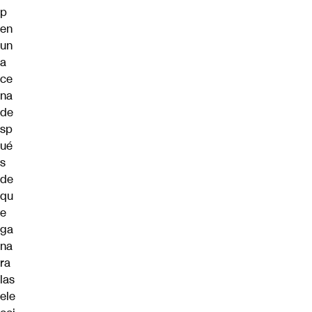
p
en
un
a
ce
na
de
sp
ué
s
de
qu
e
ga
na
ra
las
ele