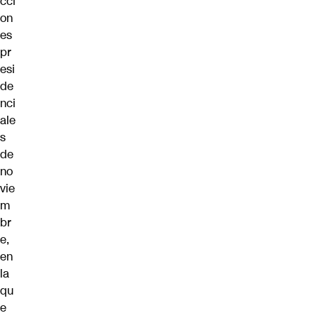
cci
on
es
pr
esi
de
nci
ale
s
de
no
vie
m
br
e,
en
la
qu
e