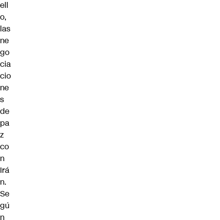
ell
o,
las
ne
go
cia
cio
ne
s
de
pa
z
co
n
Irá
n.
Se
gú
n