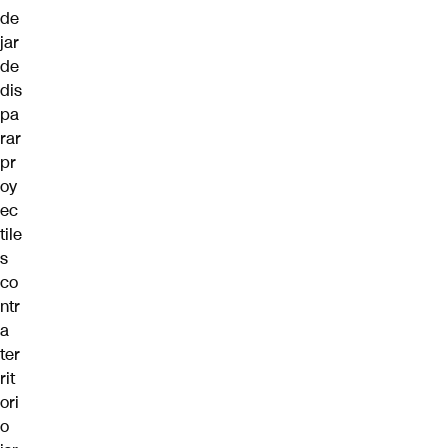
de
jar
de
dis
pa
rar
pr
oy
ec
tile
s
co
ntr
a
ter
rit
ori
o