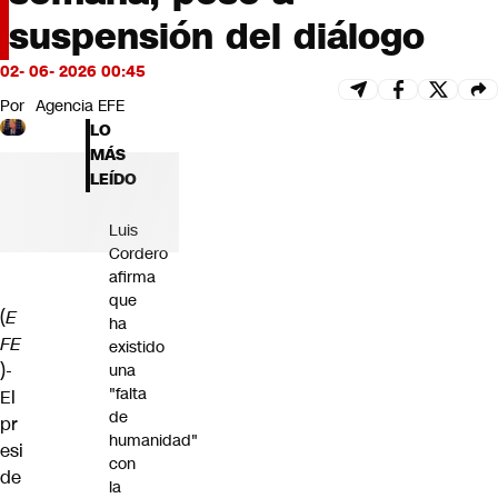
Futuro 360
suspensión del diálogo
Opinión
02- 06- 2026 00:45
Por
Agencia EFE
LO
MÁS
LEÍDO
Luis
Cordero
afirma
que
(
E
ha
FE
existido
)-
una
"falta
El
de
pr
humanidad"
esi
con
de
la