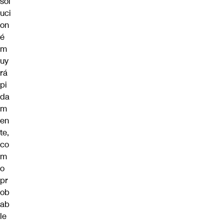
sol
uci
on
é
m
uy
rá
pi
da
m
en
te,
co
m
o
pr
ob
ab
le