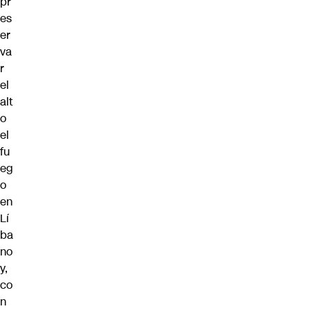
pr
es
er
va
r
el
alt
o
el
fu
eg
o
en
Lí
ba
no
y,
co
n