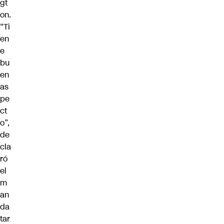
gt
on.
“Ti
en
e
bu
en
as
pe
ct
o”,
de
cla
ró
el
m
an
da
tar