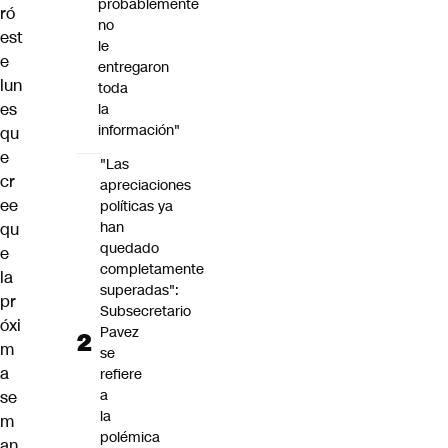
probablemente
ró
no
est
le
e
entregaron
lun
toda
es
la
información"
qu
e
"Las
cr
apreciaciones
ee
políticas ya
han
qu
quedado
e
completamente
la
superadas":
pr
Subsecretario
óxi
Pavez
m
se
a
refiere
a
se
la
m
polémica
an