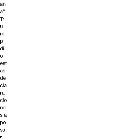
an
a”.
Tr
u
m
p
di
o
est
as
de
cla
ra
cio
ne
s a
pe
sa
r