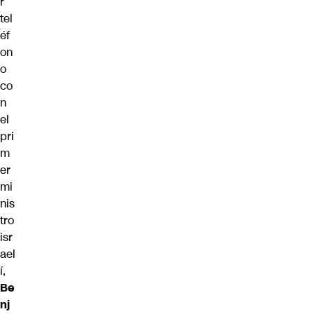
r
tel
éf
on
o
co
n
el
pri
m
er
mi
nis
tro
isr
ael
í,
Be
nj