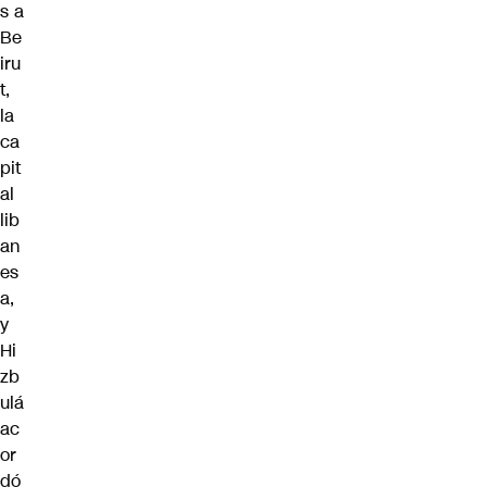
s a
Be
iru
t,
la
ca
pit
al
lib
an
es
a,
y
Hi
zb
ulá
ac
or
dó