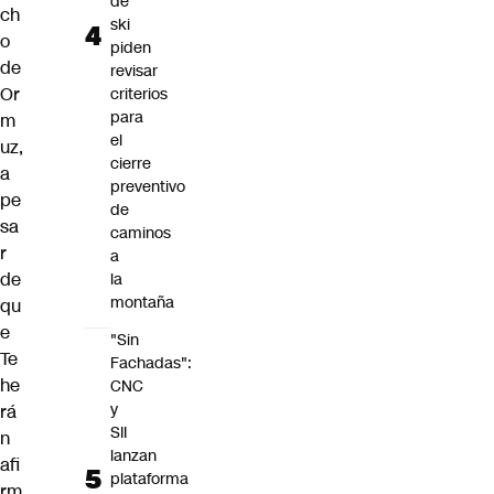
de
ch
ski
o
piden
de
revisar
Or
criterios
para
m
el
uz,
cierre
a
preventivo
pe
de
sa
caminos
r
a
de
la
montaña
qu
e
"Sin
Te
Fachadas":
he
CNC
y
rá
SII
n
lanzan
afi
plataforma
rm