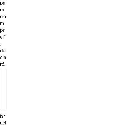
pa
ra
sie
m
pr
e!”
,
de
cla
ró.
Isr
ael