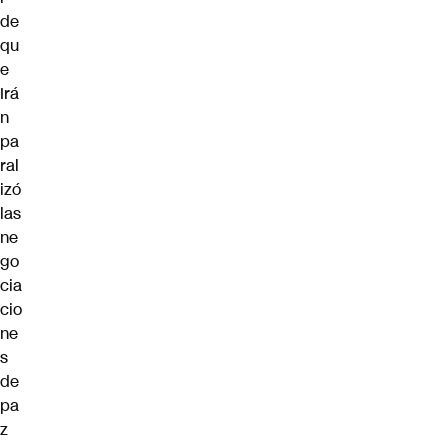
de
qu
e
Irá
n
pa
ral
izó
las
ne
go
cia
cio
ne
s
de
pa
z