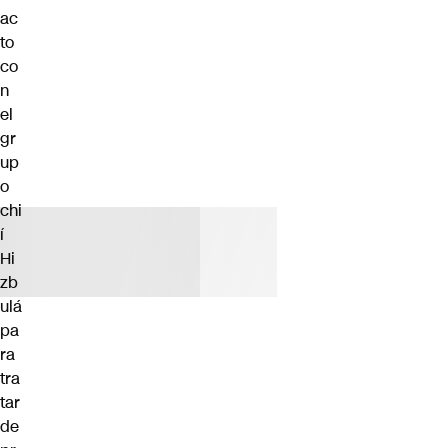
ac
to
co
n
el
gr
up
o
chi
í
Hi
zb
ulá
pa
ra
tra
tar
de