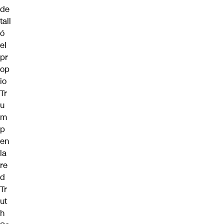
de
tall
ó
el
pr
op
io
Tr
u
m
p
en
la
re
d
Tr
ut
h