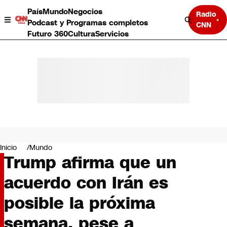
País
Mundo
Negocios
Radio
Podcast y Programas completos
CNN
Futuro 360
Cultura
Servicios
País
Mundo
Negocios
Inicio
Mundo
Trump afirma que un
Deportes
Programas completos
acuerdo con Irán es
Cultura
Servicios
posible la próxima
Bits
CNN Data
semana, pese a
CNN tiempo