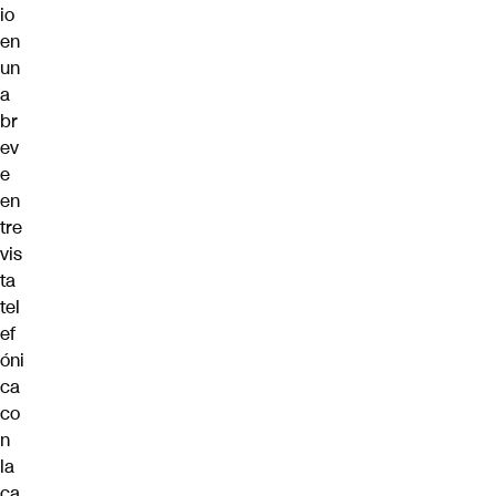
io
en
un
a
br
ev
e
en
tre
vis
ta
tel
ef
óni
ca
co
n
la
ca