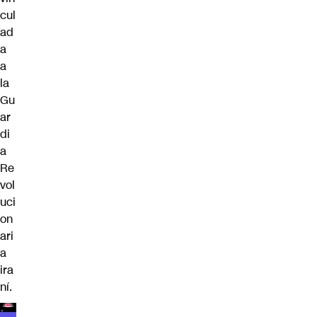
cul
ad
a
a
la
Gu
ar
di
a
Re
vol
uci
on
ari
a
ira
ní.