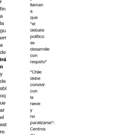
r
llaman
fin
a
a
que
la
"el
debate
gu
político
err
se
a
desarrolle
de
con
Irá
respeto"
n
"Chile
y
debe
de
convivir
sbl
con
oq
la
ue
nieve
ar
y
no
el
paralizarse":
est
Centros
re