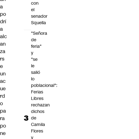
con
a
el
po
senador
drí
Squella
a
"Señora
alc
de
an
feria"
za
y
rs
"se
le
e
salió
un
lo
ac
poblacional":
ue
Ferias
rd
Libres
o
rechazan
pa
dichos
de
ra
Camila
po
Flores
ne
y