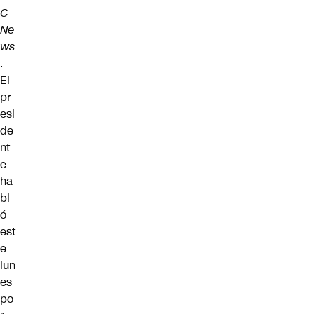
C
Ne
ws
.
El
pr
esi
de
nt
e
ha
bl
ó
est
e
lun
es
po