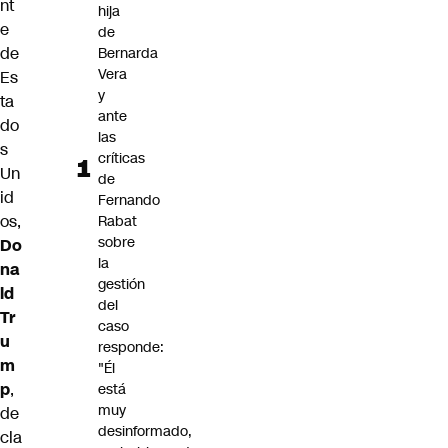
nt
hija
e
de
de
Bernarda
Vera
Es
y
ta
ante
do
las
s
críticas
Un
de
id
Fernando
os,
Rabat
sobre
Do
la
na
gestión
ld
del
Tr
caso
u
responde:
m
"Él
p
,
está
muy
de
desinformado,
cla