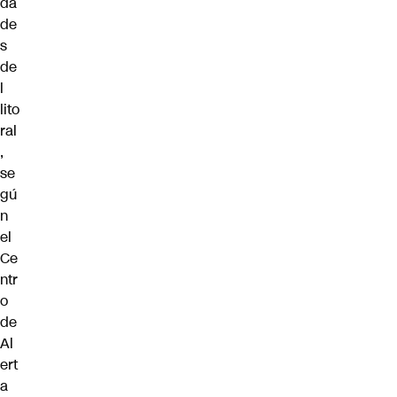
da
de
s
de
l
lito
ral
,
se
gú
n
el
Ce
ntr
o
de
Al
ert
a