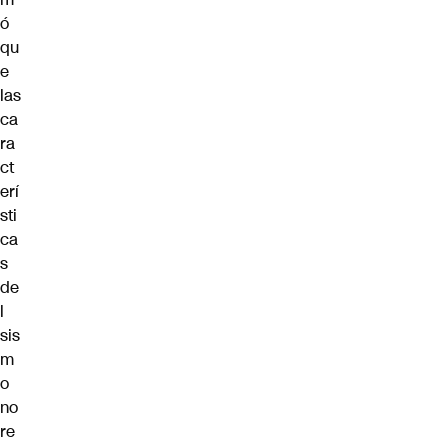
ó
qu
e
las
ca
ra
ct
erí
sti
ca
s
de
l
sis
m
o
no
re