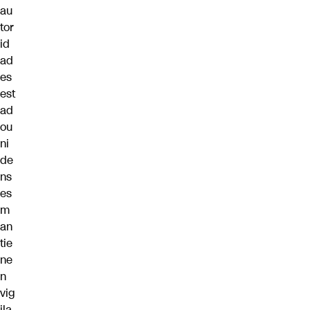
au
tor
id
ad
es
est
ad
ou
ni
de
ns
es
m
an
tie
ne
n
vig
ila