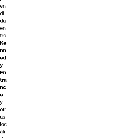
en
di
da
en
tre
Ke
nn
ed
y
En
tra
nc
e
y
otr
as
loc
ali