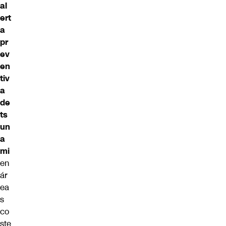
al
ert
a
pr
ev
en
tiv
a
de
ts
un
a
mi
en
ár
ea
s
co
ste