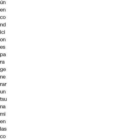
ún
en
co
nd
ici
on
es
pa
ra
ge
ne
rar
un
tsu
na
mi
en
las
co