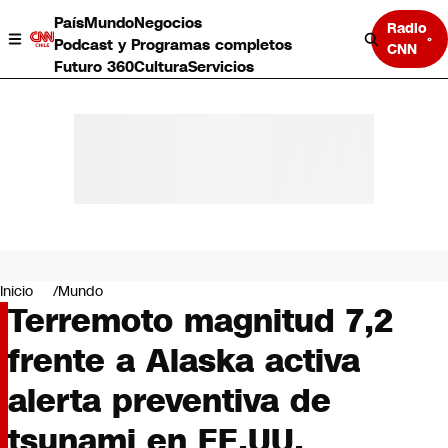
País
Mundo
Negocios
Radio
Podcast y Programas completos
CNN
Futuro 360
Cultura
Servicios
País
Mundo
Negocios
Inicio
Mundo
Terremoto magnitud 7,2
Deportes
Programas completos
frente a Alaska activa
Cultura
Servicios
alerta preventiva de
Bits
CNN Data
tsunami en EE.UU.
CNN tiempo