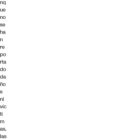
nq
ue
no
se
ha
n
re
po
rta
do
da
ño
s
ni
víc
ti
m
as,
las