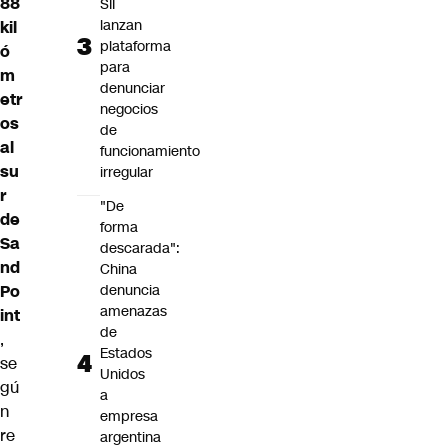
88
SII
lanzan
kil
plataforma
ó
para
m
denunciar
etr
negocios
os
de
al
funcionamiento
su
irregular
r
"De
de
forma
Sa
descarada":
nd
China
Po
denuncia
amenazas
int
de
,
Estados
se
Unidos
gú
a
n
empresa
re
argentina