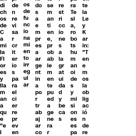
os
di
de
do
se
re
ra
te
de
ch
n
s
m
st
Te
la
fu
os
re
a
an
ri
sl
Le
nc
de
vi
e
ti
cc
a,
y
io
C
sa
m
en
io
ro
K
na
a
r
pr
e,
ne
bo
ar
mi
mi
cr
es
pr
s
ts
in:
en
la
it
a
ob
a
hu
"T
to
Fl
er
ar
ab
la
m
en
irr
or
io
ge
le
gr
an
e
eg
es
s
nt
m
at
oi
m
ul
y
pa
in
en
ui
de
os
ar
lla
ra
a
te
da
s
la
m
el
po
pu
d
y
ob
an
ci
r
ed
y
mi
lig
a
er
tr
a
be
si
ac
qu
re
ab
ge
ca
on
ió
e
pr
aj
ne
s
es
n
"e
ev
ar
ra
es
de
l
en
co
r
pa
re