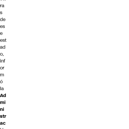
ra
s
de
es
e
est
ad
o,
inf
or
m
ó
la
Ad
mi
ni
str
ac