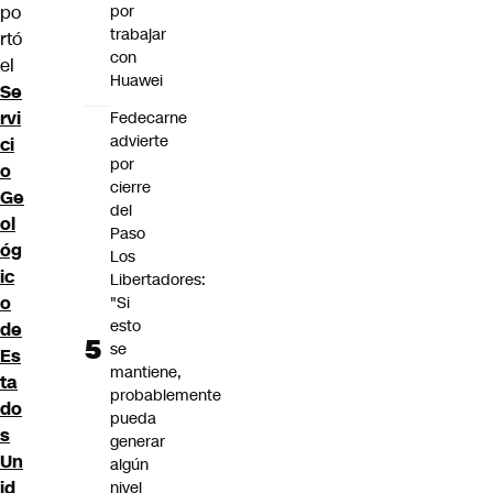
po
por
trabajar
rtó
con
el
Huawei
Se
rvi
Fedecarne
advierte
ci
por
o
cierre
Ge
del
ol
Paso
óg
Los
ic
Libertadores:
o
"Si
esto
de
se
Es
mantiene,
ta
probablemente
do
pueda
s
generar
Un
algún
id
nivel