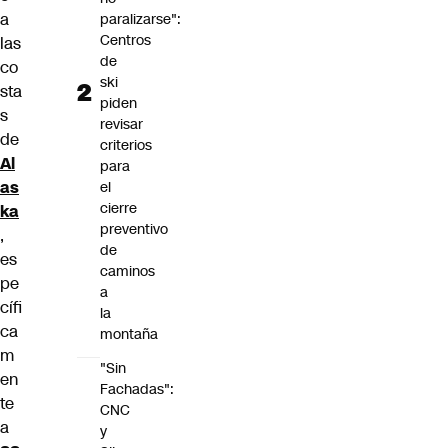
a
paralizarse":
Centros
las
de
co
ski
sta
piden
s
revisar
de
criterios
Al
para
as
el
cierre
ka
preventivo
,
de
es
caminos
pe
a
cífi
la
ca
montaña
m
"Sin
en
Fachadas":
te
CNC
a
y