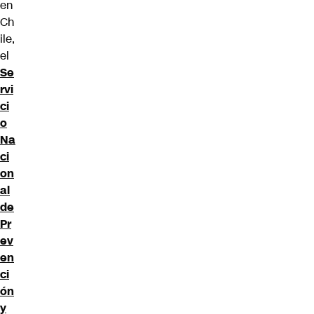
en
Ch
ile,
el
Se
rvi
ci
o
Na
ci
on
al
de
Pr
ev
en
ci
ón
y