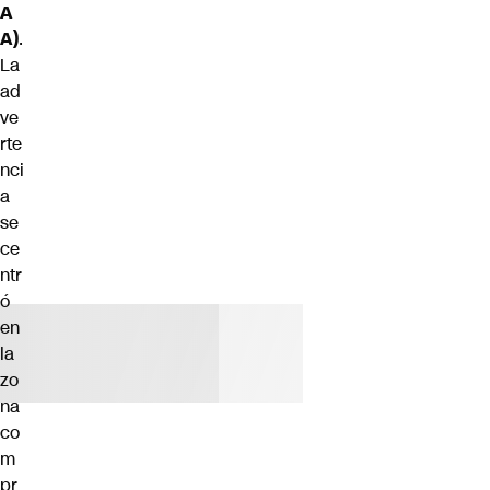
A
A)
.
La
ad
ve
rte
nci
a
se
ce
ntr
ó
en
la
zo
na
co
m
pr