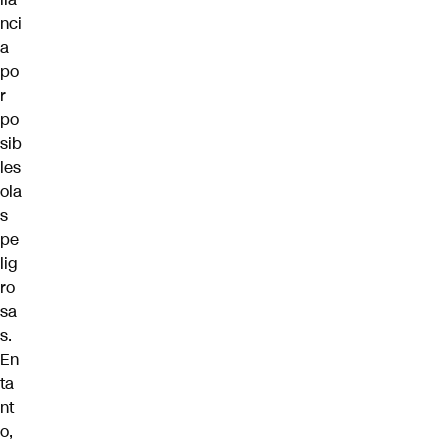
nci
a
po
r
po
sib
les
ola
s
pe
lig
ro
sa
s.
En
ta
nt
o,