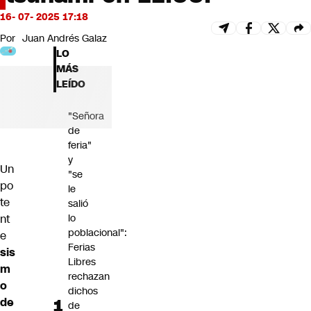
Futuro 360
16- 07- 2025 17:18
Opinión
Por
Juan Andrés Galaz
LO
MÁS
LEÍDO
"Señora
de
feria"
y
Un
"se
po
le
te
salió
nt
lo
poblacional":
e
Ferias
sis
Libres
m
rechazan
o
dichos
de
de