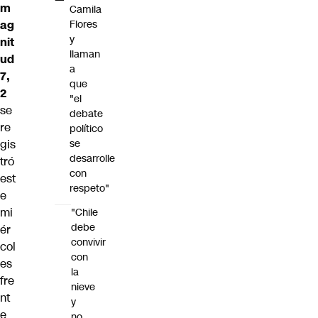
m
Camila
ag
Flores
y
nit
llaman
ud
a
7,
que
2
"el
se
debate
re
político
gis
se
desarrolle
tró
con
est
respeto"
e
mi
"Chile
debe
ér
convivir
col
con
es
la
fre
nieve
nt
y
e
no