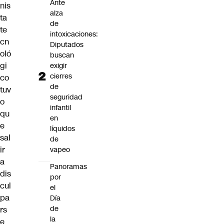
Ante
nis
alza
ta
de
te
intoxicaciones:
cn
Diputados
oló
buscan
gi
exigir
cierres
co
de
tuv
seguridad
o
infantil
qu
en
e
líquidos
sal
de
ir
vapeo
a
Panoramas
dis
por
cul
el
pa
Día
de
rs
la
e