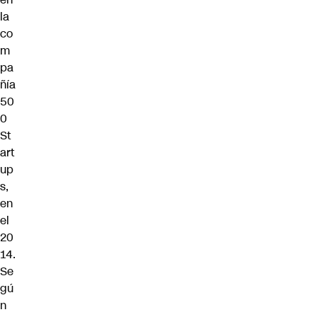
la
co
m
pa
ñía
50
0
St
art
up
s,
en
el
20
14.
Se
gú
n