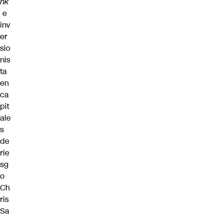
nk
e
inv
er
sio
nis
ta
en
ca
pit
ale
s
de
rie
sg
o
Ch
ris
Sa