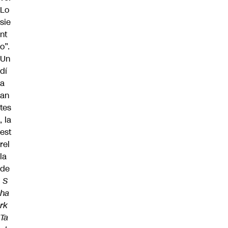
Lo
sie
nt
o”.
Un
dí
a
an
tes
, la
est
rel
la
de
S
ha
rk
Ta