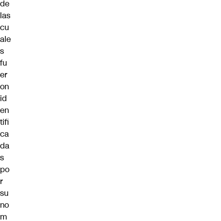
de
las
cu
ale
s
fu
er
on
id
en
tifi
ca
da
s
po
r
su
no
m