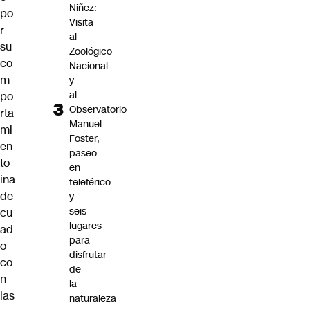
Niñez:
po
Visita
r
al
su
Zoológico
co
Nacional
m
y
al
po
Observatorio
rta
Manuel
mi
Foster,
en
paseo
to
en
ina
teleférico
de
y
seis
cu
lugares
ad
para
o
disfrutar
co
de
n
la
las
naturaleza