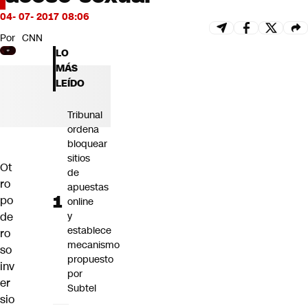
Futuro 360
04- 07- 2017 08:06
Opinión
Por
CNN
LO
MÁS
LEÍDO
Tribunal
ordena
bloquear
sitios
Ot
de
ro
apuestas
po
online
de
y
establece
ro
mecanismo
so
propuesto
inv
por
er
Subtel
sio