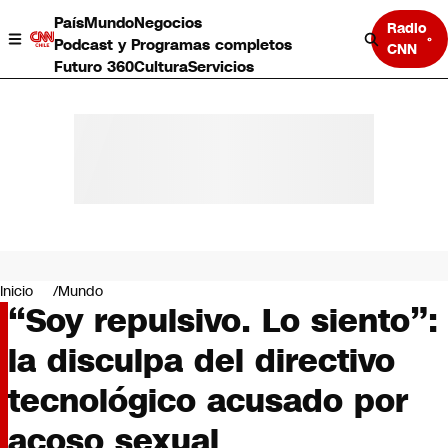
País
Mundo
Negocios
Radio
Podcast y Programas completos
CNN
Futuro 360
Cultura
Servicios
País
Mundo
Negocios
Inicio
Mundo
“Soy repulsivo. Lo siento”:
Deportes
Programas completos
la disculpa del directivo
Cultura
Servicios
tecnológico acusado por
Bits
CNN Data
acoso sexual
CNN tiempo