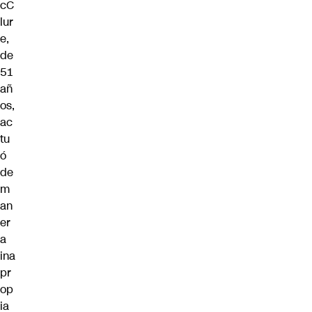
cC
lur
e,
de
51
añ
os,
ac
tu
ó
de
m
an
er
a
ina
pr
op
ia