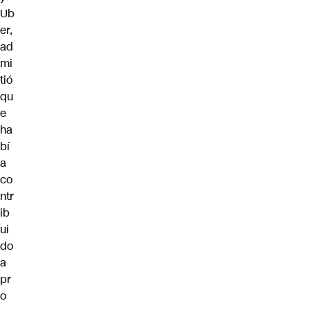
Ub
er,
ad
mi
tió
qu
e
ha
bí
a
co
ntr
ib
ui
do
a
pr
o