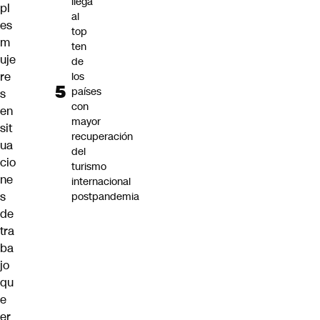
llega
pl
al
es
top
m
ten
uje
de
re
los
países
s
con
en
mayor
sit
recuperación
ua
del
cio
turismo
ne
internacional
s
postpandemia
de
tra
ba
jo
qu
e
er