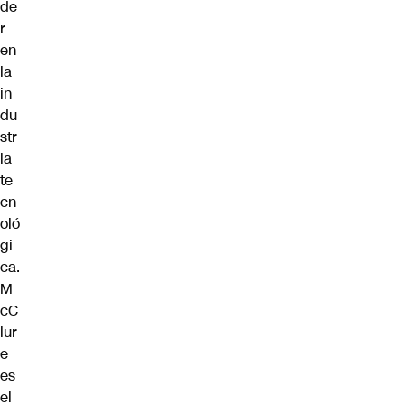
de
r
en
la
in
du
str
ia
te
cn
oló
gi
ca.
M
cC
lur
e
es
el