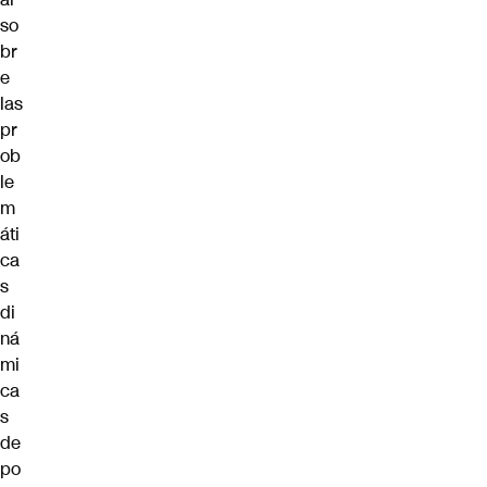
so
br
e
las
pr
ob
le
m
áti
ca
s
di
ná
mi
ca
s
de
po