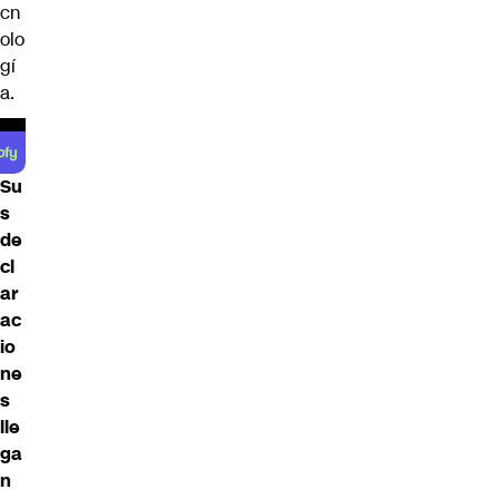
cn
olo
gí
a.
Su
s
de
cl
ar
ac
io
ne
s
lle
ga
n