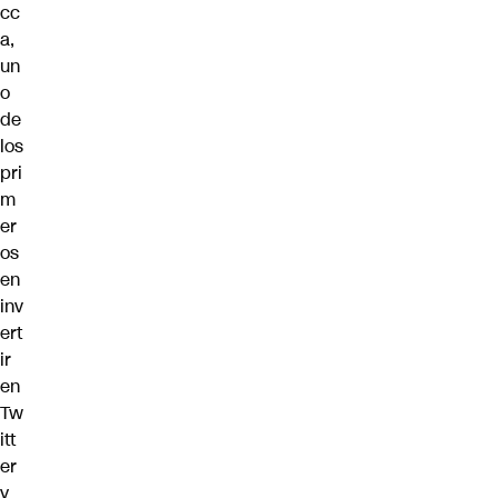
cc
a,
un
o
de
los
pri
m
er
os
en
inv
ert
ir
en
Tw
itt
er
y