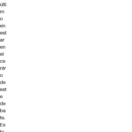
últi
m
o
en
est
ar
en
el
ce
ntr
o
de
est
e
de
ba
te.
Es
te