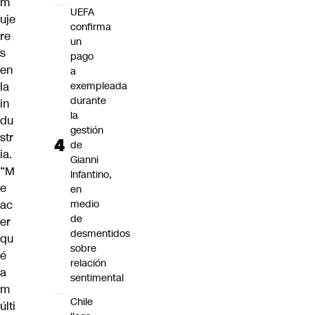
m
UEFA
uje
confirma
re
un
s
pago
en
a
la
exempleada
durante
in
la
du
gestión
str
de
ia.
Gianni
“M
Infantino,
e
en
ac
medio
de
er
desmentidos
qu
sobre
é
relación
a
sentimental
m
Chile
últi