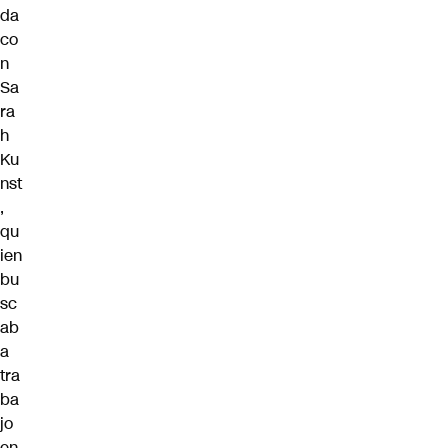
da
co
n
Sa
ra
h
Ku
nst
,
qu
ien
bu
sc
ab
a
tra
ba
jo
en