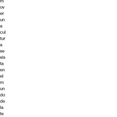
m
ov
er
un
a
cul
tur
a
se
xis
ta
en
el
m
un
do
de
la
te