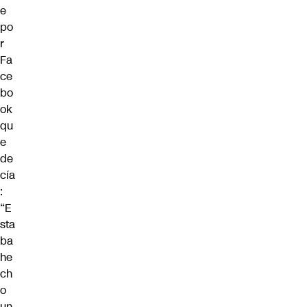
e
po
r
Fa
ce
bo
ok
qu
e
de
cía
:
“E
sta
ba
he
ch
o
un