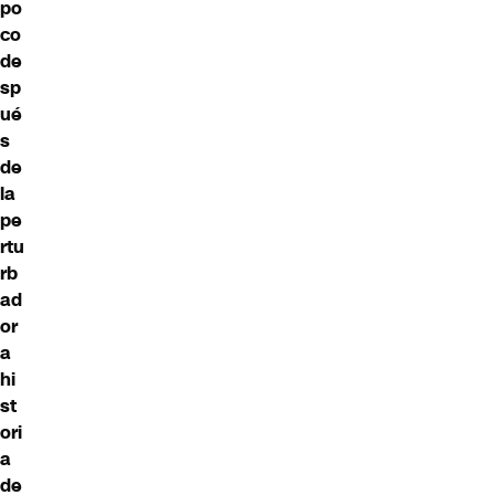
po
co
de
sp
ué
s
de
la
pe
rtu
rb
ad
or
a
hi
st
ori
a
de