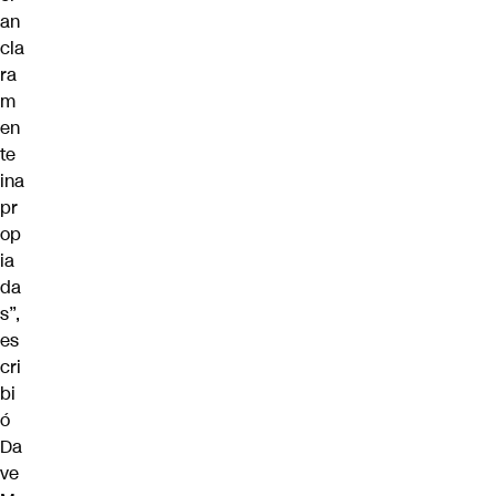
an
cla
ra
m
en
te
ina
pr
op
ia
da
s”,
es
cri
bi
ó
Da
ve