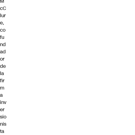
M
cC
lur
e,
co
fu
nd
ad
or
de
la
fir
m
a
inv
er
sio
nis
ta