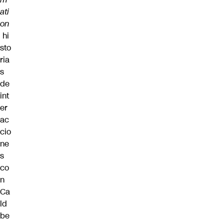
ati
on
hi
sto
ria
s
de
int
er
ac
cio
ne
s
co
n
Ca
ld
be