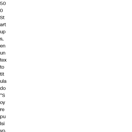
50
0
St
art
up
s,
en
un
tex
to
tit
ula
do
“S
oy
re
pu
lsi
vo.