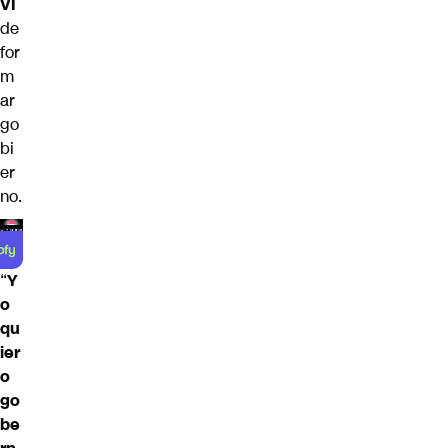
VI
de
for
m
ar
go
bi
er
no.
“
Y
o
qu
ier
o
go
be