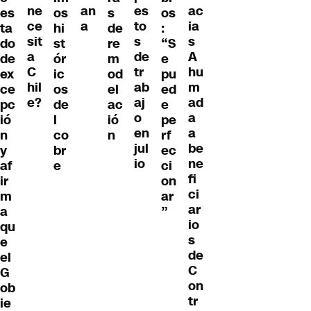
ne
ac
an
es
es
os
s
os
ce
ia
a
to
ta
hi
de
:
sit
s
s
do
st
re
“S
a
A
de
de
ór
m
e
C
hu
tr
ex
ic
od
pu
hil
m
ab
ce
os
el
ed
e?
ad
aj
pc
de
ac
e
a
o
ió
l
ió
pe
a
en
n
co
n
rf
be
jul
y
br
ec
ne
io
af
e
ci
fi
ir
on
ci
m
ar
ar
a
”
io
qu
s
e
de
el
C
G
on
ob
tr
ie