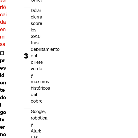
Chile?
rió
Dólar
caí
cierra
da
sobre
en
los
mi
$910
tras
sa
debilitamiento
El
del
pr
billete
es
verde
id
y
máximos
en
históricos
te
del
de
cobre
l
Google,
go
robótica
bi
y
er
Atari:
no
Las