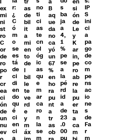
la
s:
s
do
l
tr
a
en
r:
IP
no
s
ex
as
B
si
¿
S
ti
ba
mi
de
aq
ón
C
ini
ci
ja
ni
bil
ue
de
ó
ci
as
a
st
it
da
Le
m
a
te
4,
ro
a
no
y
o
pa
cn
1
C
mi
ca
K
se
go
ol
%
or
en
yó
ar
es
de
óg
pe
de
to
un
in,
tá
co
ic
se
ro
de
67
pe
de
m
as
a
po
l
%
ro
ci
pe
qu
la
r
bil
en
ab
di
ns
e
pé
cr
le
ho
re
en
ac
m
rd
ea
te
ra
la
do
io
ar
id
ci
ve
pu
pu
qu
ne
ca
a
ón
rd
nt
er
é
s
ro
de
de
e
a
ta
ci
de
n
23
un
y
tr
a
en
Fa
la
.0
nu
m
as
ca
ci
r
se
00
ev
áx
ob
m
a
m
m
pu
o
im
ra
bi