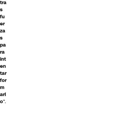
tra
s
fu
er
za
s
pa
ra
int
en
tar
for
m
arl
o
“.