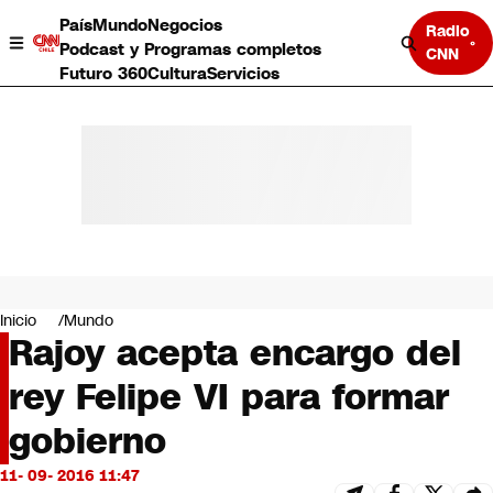
País
Mundo
Negocios
Radio
Podcast y Programas completos
CNN
Futuro 360
Cultura
Servicios
País
Mundo
Negocios
Inicio
Mundo
Rajoy acepta encargo del
Deportes
Programas completos
rey Felipe VI para formar
Cultura
Servicios
gobierno
Bits
CNN Data
11- 09- 2016 11:47
CNN tiempo