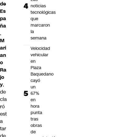
de
noticias
Es
tecnológicas
pa
que
marcaron
ña
la
,
semana
M
ari
Velocidad
an
vehicular
en
o
Plaza
Ra
Baquedano
jo
cayó
y
,
un
de
67%
cla
en
ró
hora
punta
est
tras
a
obras
tar
de
de