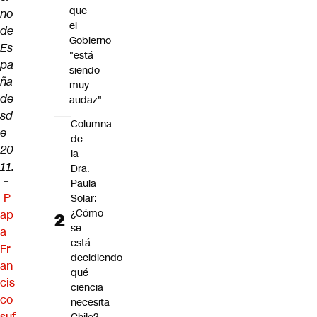
que
no
el
de
Gobierno
Es
"está
pa
siendo
ña
muy
de
audaz"
sd
Columna
e
de
20
la
11.
Dra.
–
Paula
P
Solar:
¿Cómo
ap
se
a
está
Fr
decidiendo
an
qué
cis
ciencia
co
necesita
suf