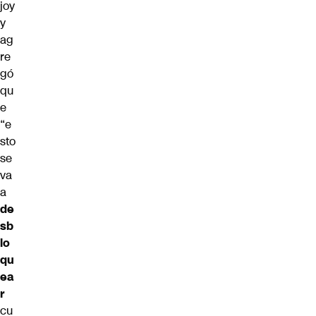
joy
y
ag
re
gó
qu
e
“e
sto
se
va
a
de
sb
lo
qu
ea
r
cu