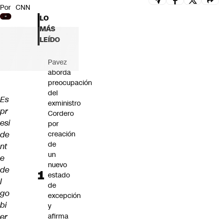
Por
CNN
Futuro 360
LO
Opinión
MÁS
LEÍDO
Pavez
aborda
preocupación
del
Es
exministro
pr
Cordero
esi
por
de
creación
de
nt
un
e
nuevo
de
estado
l
de
go
excepción
bi
y
er
afirma