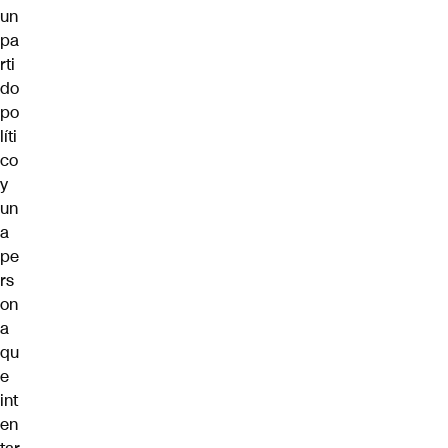
un
pa
rti
do
po
líti
co
y
un
a
pe
rs
on
a
qu
e
int
en