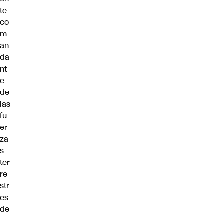
te
co
m
an
da
nt
e
de
las
fu
er
za
s
ter
re
str
es
de