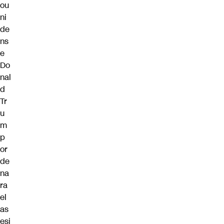
ou
ni
de
ns
e
Do
nal
d
Tr
u
m
p
or
de
na
ra
el
as
esi