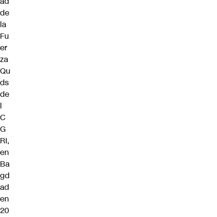
ad
de
la
Fu
er
za
Qu
ds
de
l
C
G
RI,
en
Ba
gd
ad
en
20