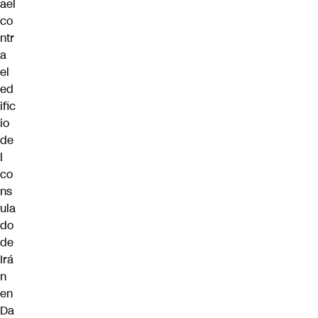
ael
co
ntr
a
el
ed
ific
io
de
l
co
ns
ula
do
de
Irá
n
en
Da