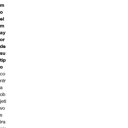
m
o
el
m
ay
or
de
su
tip
o
co
ntr
a
ob
jeti
vo
s
ira