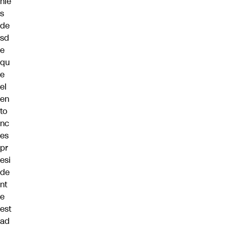
níe
s
de
sd
e
qu
e
el
en
to
nc
es
pr
esi
de
nt
e
est
ad