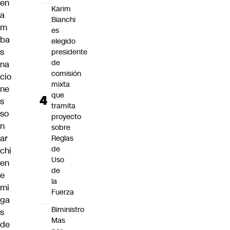
en
Karim
a
Bianchi
m
es
ba
elegido
s
presidente
de
na
comisión
cio
mixta
ne
que
s
tramita
so
proyecto
n
sobre
ar
Reglas
de
chi
Uso
en
de
e
la
mi
Fuerza
ga
Biministro
s
Mas
de