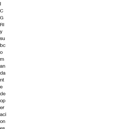
l
C
G
RI
y
su
bc
o
m
an
da
nt
e
de
op
er
aci
on
es