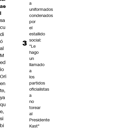
a
ae
uniformados
l
condenados
sa
por
cu
el
estallido
di
social:
ó
"Le
al
hago
M
un
ed
llamado
io
a
Ori
los
partidos
en
oficialistas
te,
a
ya
no
qu
torear
e,
al
si
Presidente
bi
Kast"