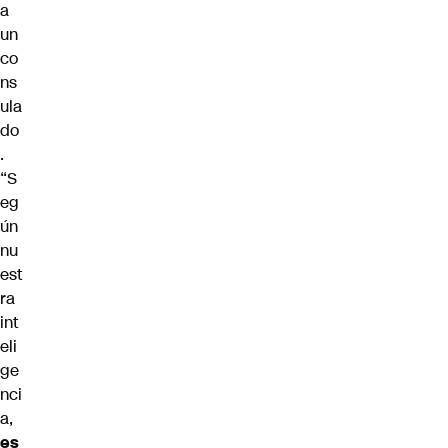
a
un
co
ns
ula
do
.
“S
eg
ún
nu
est
ra
int
eli
ge
nci
a,
es