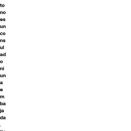
to
no
es
un
co
ns
ul
ad
o
ni
un
a
e
m
ba
ja
da
.