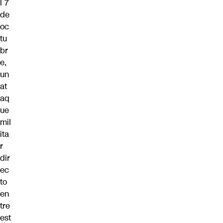
l 7
de
oc
tu
br
e,
un
at
aq
ue
mil
ita
r
dir
ec
to
en
tre
est