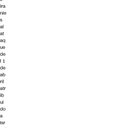
ira
níe
s
al
at
aq
ue
de
l 1
de
ab
ril
atr
ib
ui
do
a
Isr