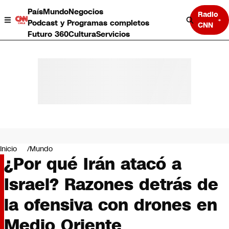
País
Mundo
Negocios
Radio
Podcast y Programas completos
CNN
Futuro 360
Cultura
Servicios
País
Mundo
Negocios
Inicio
Mundo
¿Por qué Irán atacó a
Deportes
Programas completos
Israel? Razones detrás de
Cultura
Servicios
la ofensiva con drones en
Bits
CNN Data
Medio Oriente
CNN tiempo