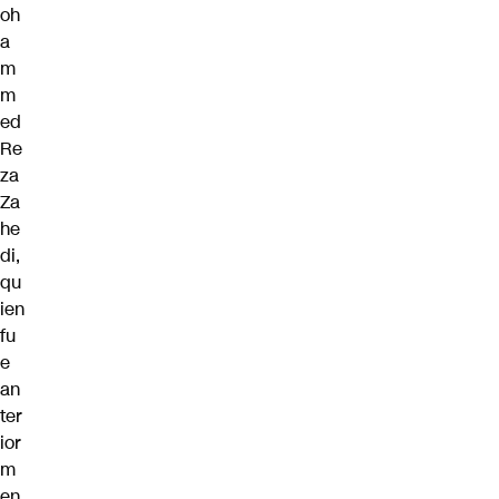
oh
a
m
m
ed
Re
za
Za
he
di,
qu
ien
fu
e
an
ter
ior
m
en