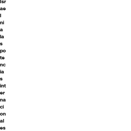
Isr
ae
l
ni
a
la
s
po
te
nc
ia
s
int
er
na
ci
on
al
es