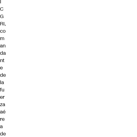
l
C
G
RI,
co
m
an
da
nt
e
de
la
fu
er
za
aé
re
a
de