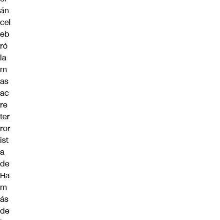
án
cel
eb
ró
la
m
as
ac
re
ter
ror
ist
a
de
Ha
m
ás
de