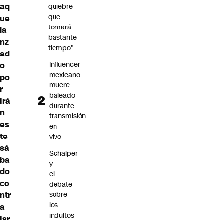
aq
quiebre
que
ue
tomará
la
bastante
nz
tiempo"
ad
Influencer
o
mexicano
po
muere
r
baleado
Irá
durante
n
transmisión
es
en
te
vivo
sá
Schalper
ba
y
do
el
co
debate
sobre
ntr
los
a
indultos
Isr