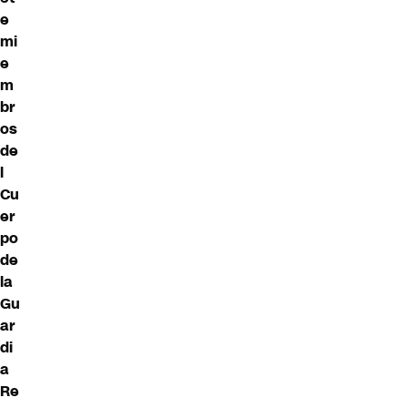
e
mi
e
m
br
os
de
l
Cu
er
po
de
la
Gu
ar
di
a
Re