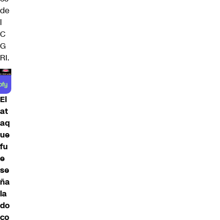
de
l
C
G
RI.
El
at
aq
ue
fu
e
se
ña
la
do
co