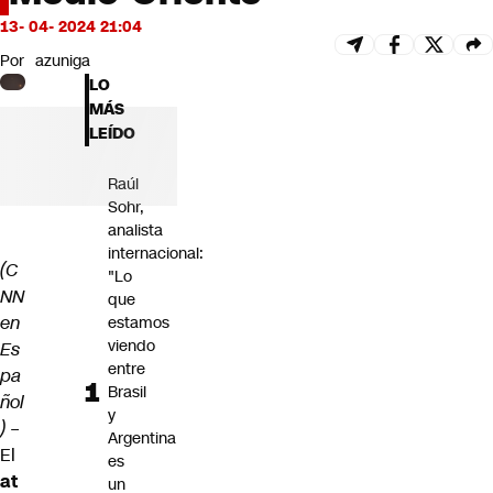
Futuro 360
13- 04- 2024 21:04
Opinión
Por
azuniga
LO
MÁS
LEÍDO
Raúl
Sohr,
analista
internacional:
(C
"Lo
NN
que
en
estamos
viendo
Es
entre
pa
Brasil
ñol
y
) –
Argentina
El
es
at
un