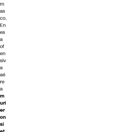
m
as
co.
En
es
a
of
en
siv
a
aé
re
a
m
uri
er
on
si
et