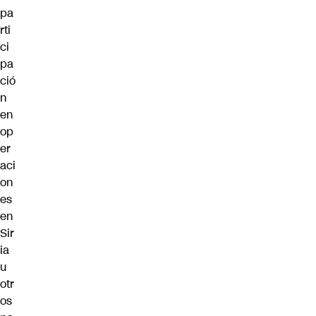
pa
rti
ci
pa
ció
n
en
op
er
aci
on
es
en
Sir
ia
u
otr
os