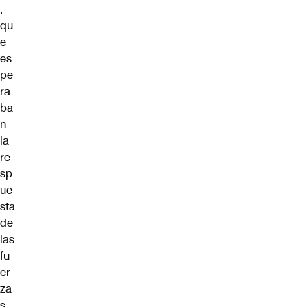
,
qu
e
es
pe
ra
ba
n
la
re
sp
ue
sta
de
las
fu
er
za
s