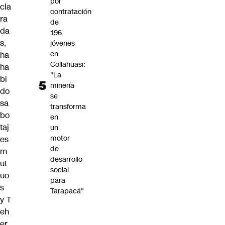
por
cla
contratación
ra
de
da
196
s,
jóvenes
en
ha
Collahuasi:
ha
"La
bi
minería
do
se
sa
transforma
bo
en
taj
un
motor
es
de
m
desarrollo
ut
social
uo
para
s
Tarapacá"
y
T
eh
er