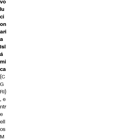
vo
lu
ci
on
ari
a
Isl
á
mi
ca
(C
G
RI)
, e
ntr
e
ell
os
M