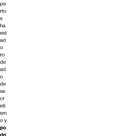
pe
rto
s
ha
est
ad
o
ro
de
ad
o
de
se
cr
eti
sm
o y
po
drí