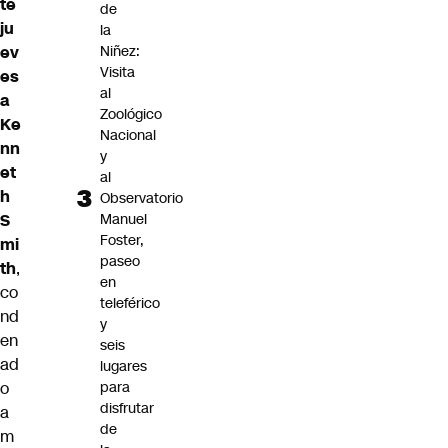
te
de
ju
la
ev
Niñez:
Visita
es
al
a
Zoológico
Ke
Nacional
nn
y
et
al
h
Observatorio
S
Manuel
Foster,
mi
paseo
th
,
en
co
teleférico
nd
y
en
seis
ad
lugares
o
para
disfrutar
a
de
m