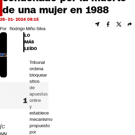
Futuro 360
de una mujer en 1988
Opinión
26- 01- 2024 08:15
Por
Rodrigo Miño Silva
LO
MÁS
LEÍDO
Tribunal
ordena
bloquear
sitios
de
apuestas
online
y
establece
mecanismo
propuesto
(C
por
NN