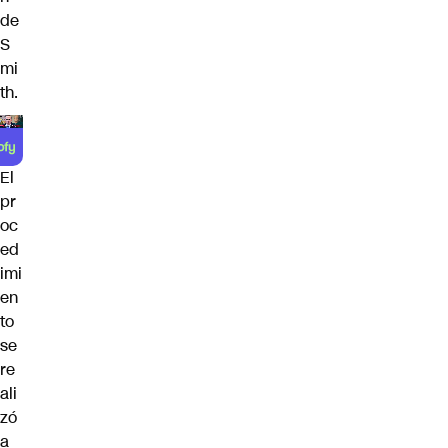
de
S
mi
th.
El
pr
oc
ed
imi
en
to
se
re
ali
zó
a