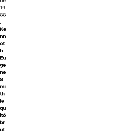
de
19
88
,
Ke
nn
et
h
Eu
ge
ne
S
mi
th
le
qu
itó
br
ut