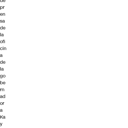
de
pr
en
sa
de
la
ofi
cin
a
de
la
go
be
rn
ad
or
a
Ka
y