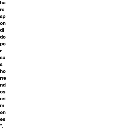
ha
re
sp
on
di
do
po
r
su
s
ho
rre
nd
os
crí
m
en
es
”,