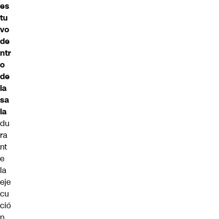
es
tu
vo
de
ntr
o
de
la
sa
la
du
ra
nt
e
la
eje
cu
ció
n