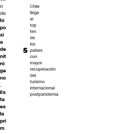
o
Chile
llega
de
al
hi
top
po
ten
xi
de
a
los
de
países
nit
con
mayor
ró
recuperación
ge
del
no
turismo
.
internacional
Es
postpandemia
ta
es
la
pri
m