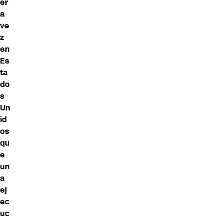
er
a
ve
z
en
Es
ta
do
s
Un
id
os
qu
e
un
a
ej
ec
uc