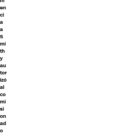
m
en
ci
a
a
S
mi
th
y
au
tor
izó
al
co
mi
si
on
ad
o