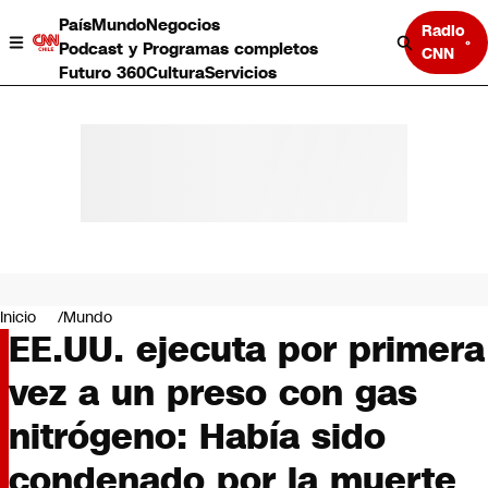
País
Mundo
Negocios
Radio
Podcast y Programas completos
CNN
Futuro 360
Cultura
Servicios
País
Mundo
Negocios
Inicio
Mundo
EE.UU. ejecuta por primera
Deportes
Programas completos
vez a un preso con gas
Cultura
Servicios
nitrógeno: Había sido
Bits
CNN Data
condenado por la muerte
CNN tiempo