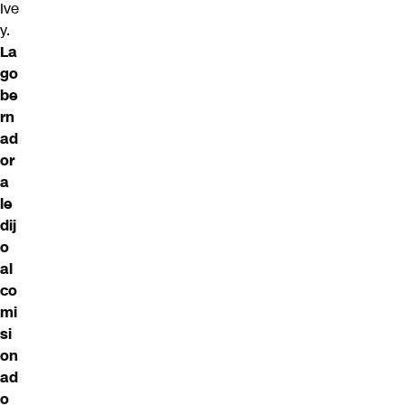
Ive
y.
La
go
be
rn
ad
or
a
le
dij
o
al
co
mi
si
on
ad
o