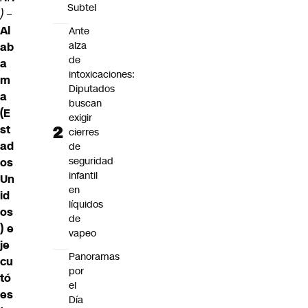
Subtel
)
–
Al
Ante
alza
ab
de
a
intoxicaciones:
m
Diputados
a
buscan
(
E
exigir
st
cierres
ad
de
seguridad
os
infantil
Un
en
id
líquidos
os
de
) e
vapeo
je
Panoramas
cu
por
tó
el
es
Día