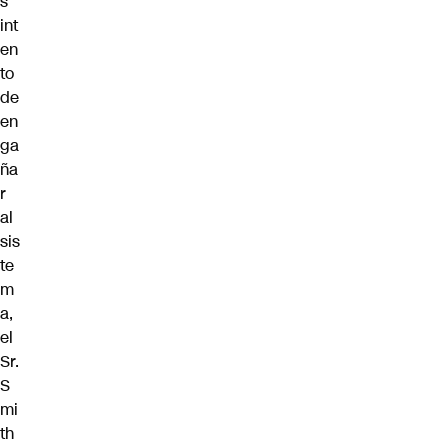
s
int
en
to
de
en
ga
ña
r
al
sis
te
m
a,
el
Sr.
S
mi
th