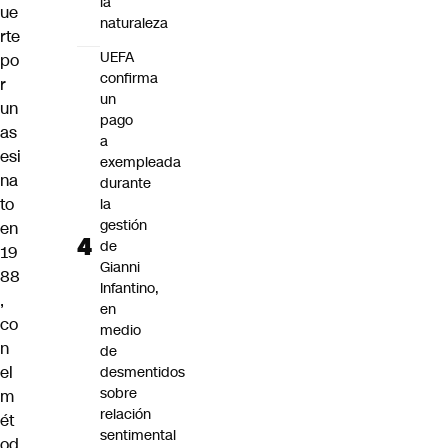
la
ue
naturaleza
rte
UEFA
po
confirma
r
un
un
pago
as
a
esi
exempleada
na
durante
to
la
gestión
en
de
19
Gianni
88
Infantino,
,
en
co
medio
n
de
el
desmentidos
sobre
m
relación
ét
sentimental
od