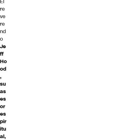
El
re
ve
re
nd
o
Je
ff
Ho
od
,
su
as
es
or
es
pir
itu
al,