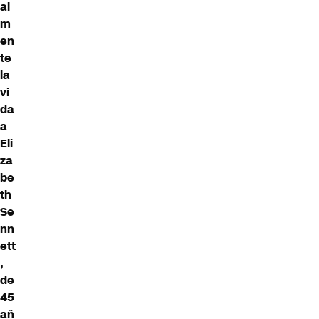
al
m
en
te
la
vi
da
a
Eli
za
be
th
Se
nn
ett
,
de
45
añ