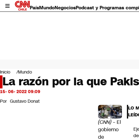
País
Mundo
Negocios
Podcast y Programas comp
País
Mundo
Inicio
Mundo
Negocios
La razón por la que Paki
Deportes
Programas completos
15- 06- 2022 09:09
Cultura
Por
Gustavo Donat
Servicios
LO 
Bits
LEÍD
CNN Data
(CNN)
– El
CNN tiempo
gobierno
Ej
Futuro 360
de
de
Opinión