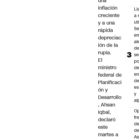
una
inflación
L
creciente
a 
uti
y a una
Se
rápida
em
depreciac
al
ión de la
d
rupia.
se
El
po
ministro
de
en
federal de
d
Planificaci
es
ón y
y
Desarrollo
al
, Ahsan
O
Iqbal,
fr
declaró
de
este
de
martes a
As