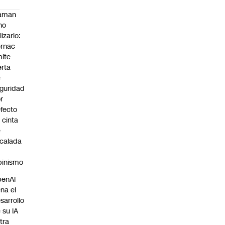
laman
no
lizarlo:
rnac
ite
erta
e
guridad
r
fecto
 cinta
e
calada
pinismo
penAI
ena el
sarrollo
 su IA
tra