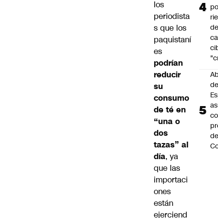
los
po
periodista
ri
s que los
d
ca
paquistaní
ci
es
"c
podrían
reducir
Ab
de
su
Es
consumo
a
de té en
c
“una o
pr
dos
d
tazas” al
Co
día
, ya
que las
importaci
ones
están
ejerciend