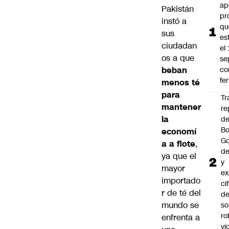
ap
Pakistán
pr
instó a
qu
sus
es
ciudadan
el
os a que
se
beban
c
fe
menos té
para
Tr
mantener
re
la
d
Bo
economí
Go
a a flote
,
de
ya que el
y
mayor
ex
importado
ci
r de té del
de
mundo se
so
ro
enfrenta a
vi