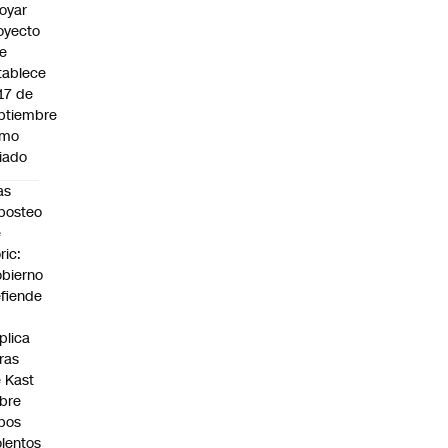
oyar
oyecto
e
tablece
 17 de
ptiembre
omo
riado
as
posteo
e
ric:
bierno
fiende
plica
fras
 Kast
bre
bos
olentos