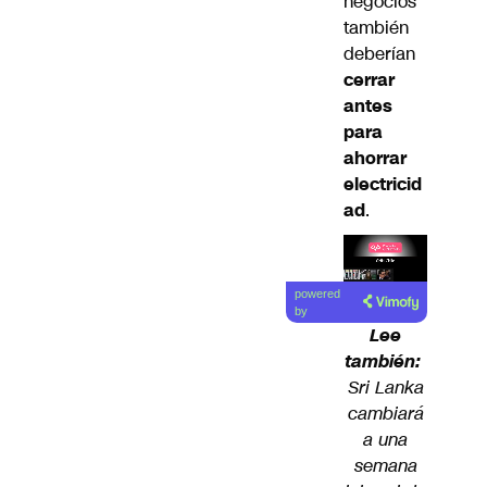
negocios
también
deberían
cerrar
antes
para
ahorrar
electricid
ad
.
Lea el
powered
artículo
by
Lee
también:
Sri Lanka
cambiará
a una
semana