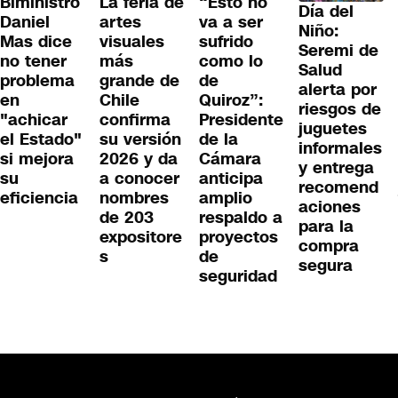
Biministro
La feria de
“Esto no
Día del
Daniel
artes
va a ser
Niño:
Mas dice
visuales
sufrido
Seremi de
no tener
más
como lo
Salud
problema
grande de
de
alerta por
en
Chile
Quiroz”:
riesgos de
"achicar
confirma
Presidente
juguetes
el Estado"
su versión
de la
informales
si mejora
2026 y da
Cámara
y entrega
su
a conocer
anticipa
recomend
eficiencia
nombres
amplio
aciones
de 203
respaldo a
para la
expositore
proyectos
compra
s
de
segura
seguridad