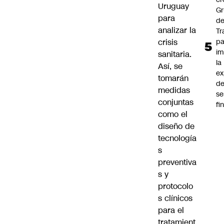
Uruguay
G
para
d
analizar la
Tr
pa
crisis
im
sanitaria.
la
Así, se
ex
tomarán
d
medidas
se
conjuntas
fi
como el
diseño de
tecnología
s
preventiva
s y
protocolo
s clínicos
para el
tratamient