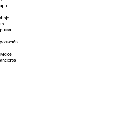
rupo
e
abajo
ra
pulsar
portación
e
rvicios
nancieros