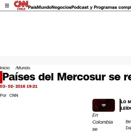
País
Mundo
Negocios
Podcast y Programas comp
País
Mundo
Inicio
Mundo
Negocios
Países del Mercosur se r
Deportes
Programas completos
03- 02- 2016 19:21
Cultura
Por
CNN
Servicios
LO 
Bits
LEÍD
CNN Data
En
CNN tiempo
Colombia
Bi
Futuro 360
Da
se
Opinión