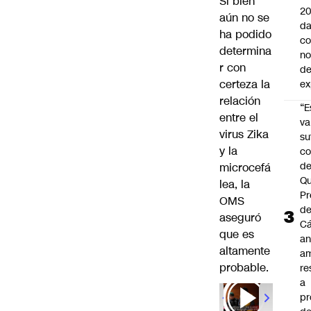
Si bien
20
aún no se
da
ha podido
co
determina
n
r con
de
certeza la
ex
relación
“E
entre el
va
virus Zika
su
y la
co
d
microcefá
Qu
lea, la
Pr
OMS
de
aseguró
C
que es
an
altamente
am
probable.
re
a
pr