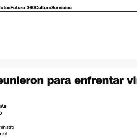
letos
Futuro 360
Cultura
Servicios
eunieron para enfrentar vi
MÁS
O
ministro
niel