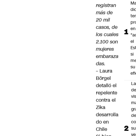
M
registran
di
más de
te
20 mil
pr
casos, de
en
los cuales
"a
2.100 son
el
Es
mujeres
si
embaraza
me
das.
su
–
Laura
ef
Börgel
La
detalló el
de
repelente
vi
contra el
m
Zika
gr
desarrolla
de
do en
co
su
Chile
ve