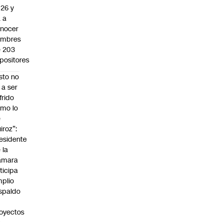
26 y
 a
nocer
ombres
 203
positores
sto no
 a ser
frido
mo lo
e
iroz”:
esidente
 la
ámara
ticipa
plio
spaldo
oyectos