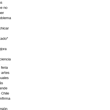
as
ce no
ner
oblema
chicar
tado"
jora
iciencia
 feria
 artes
suales
ás
ande
 Chile
nfirma
rsión