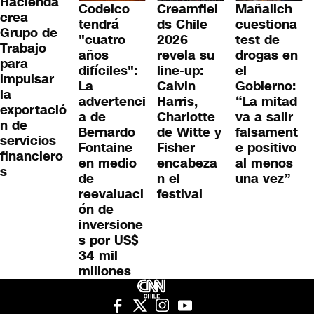
Hacienda
Codelco
Creamfiel
Mañalich
crea
tendrá
ds Chile
cuestiona
Grupo de
"cuatro
2026
test de
Trabajo
años
revela su
drogas en
para
difíciles":
line-up:
el
impulsar
La
Calvin
Gobierno:
la
advertenci
Harris,
“La mitad
exportació
a de
Charlotte
va a salir
n de
Bernardo
de Witte y
falsament
servicios
Fontaine
Fisher
e positivo
financiero
en medio
encabeza
al menos
s
de
n el
una vez”
reevaluaci
festival
ón de
inversione
s por US$
34 mil
millones