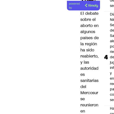
d
powered
se
by
El
debate
Dí
sobre el
Ni
Se
aborto en
d
algunos
Sa
países de
al
la región
po
ha sido
ri
reabierto,
d
y las
ju
in
autoridad
y
es
en
sanitarias
r
del
pa
Mercosur
c
se
se
reunieron
Ha
en
cr