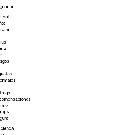
e
guridad
a del
ño:
remi
e
lud
erta
r
esgos
e
guetes
formales
trega
ecomendaciones
ra la
ompra
gura
cienda
ea