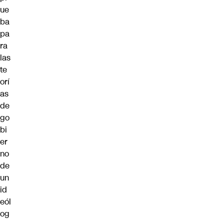
ue
ba
pa
ra
las
te
orí
as
de
go
bi
er
no
de
un
id
eól
og