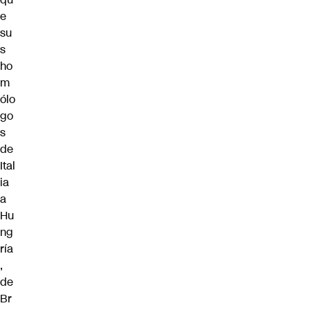
e
su
s
ho
m
ólo
go
s
de
Ital
ia
a
Hu
ng
ría
,
de
Br