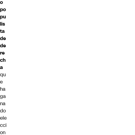
o
po
pu
lis
ta
de
de
re
ch
a
qu
e
ha
ga
na
do
ele
cci
on