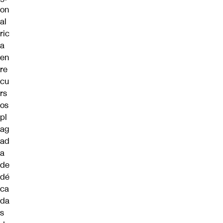
on
al
ric
a
en
re
cu
rs
os
pl
ag
ad
a
de
dé
ca
da
s