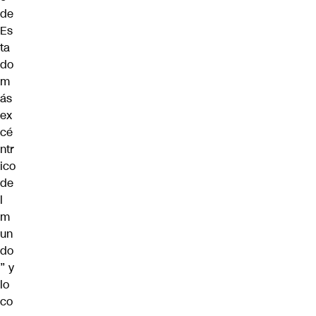
de
Es
ta
do
m
ás
ex
cé
ntr
ico
de
l
m
un
do
” y
lo
co