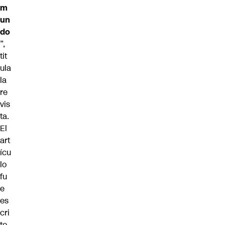
m
un
do
”,
tit
ula
la
re
vis
ta.
El
art
ícu
lo
fu
e
es
cri
to