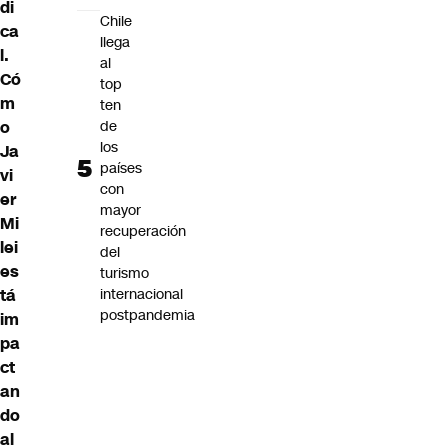
di
Chile
ca
llega
l.
al
Có
top
m
ten
o
de
los
Ja
países
vi
con
er
mayor
Mi
recuperación
lei
del
es
turismo
tá
internacional
postpandemia
im
pa
ct
an
do
al