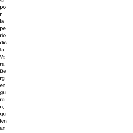
po
r
la
pe
rio
dis
ta
Ve
ra
Be
rg
en
gu
re
n,
qu
ien
an