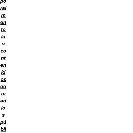
po
ral
m
en
te
lo
s
co
nt
en
id
os
de
m
ed
io
s
pú
bli