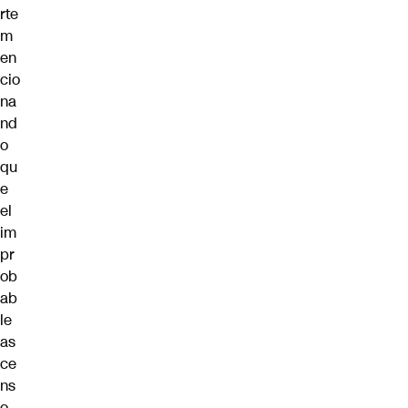
rte
m
en
cio
na
nd
o
qu
e
el
im
pr
ob
ab
le
as
ce
ns
o