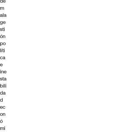
de
m
ala
ge
sti
ón
po
líti
ca
e
ine
sta
bili
da
d
ec
on
ó
mi