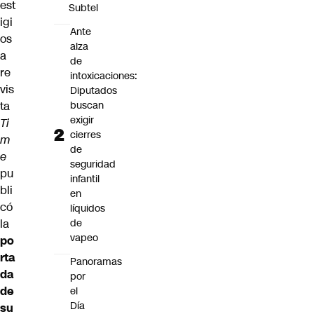
est
Subtel
igi
Ante
os
alza
a
de
re
intoxicaciones:
vis
Diputados
ta
buscan
exigir
Ti
cierres
m
de
e
seguridad
pu
infantil
bli
en
có
líquidos
la
de
vapeo
po
rta
Panoramas
da
por
de
el
Día
su