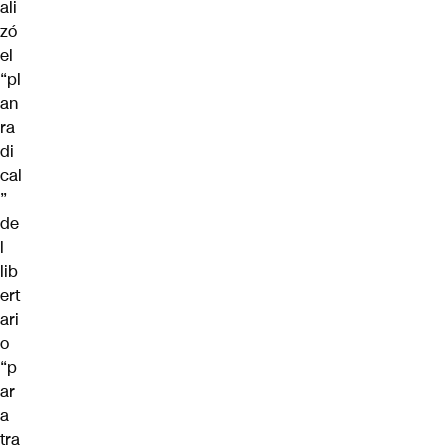
ali
zó
el
“pl
an
ra
di
cal
”
de
l
lib
ert
ari
o
“p
ar
a
tra