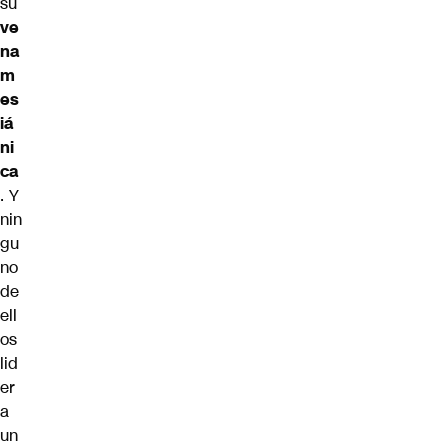
su
ve
na
m
es
iá
ni
ca
. Y
nin
gu
no
de
ell
os
lid
er
a
un