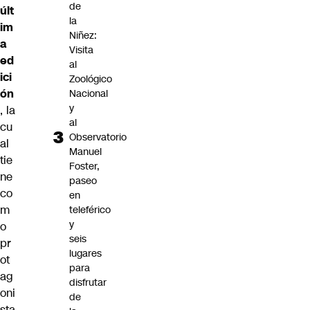
de
últ
la
im
Niñez:
a
Visita
ed
al
ici
Zoológico
ón
Nacional
y
, la
al
cu
Observatorio
al
Manuel
tie
Foster,
ne
paseo
co
en
m
teleférico
y
o
seis
pr
lugares
ot
para
ag
disfrutar
oni
de
sta