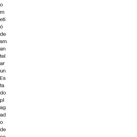
o
m
eti
ó
de
sm
an
tel
ar
un
Es
ta
do
pl
ag
ad
o
de
co