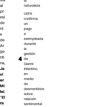
la
al
naturaleza
pr
UEFA
esi
confirma
de
un
nt
pago
a
e
exempleada
de
durante
Ar
la
ge
gestión
nti
de
na,
Gianni
Ja
Infantino,
en
vi
medio
er
de
Mi
desmentidos
lei
.
sobre
“
El
relación
ra
sentimental