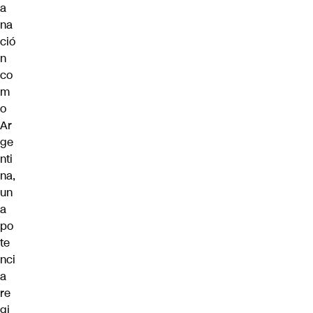
a
na
ció
n
co
m
o
Ar
ge
nti
na
,
un
a
po
te
nci
a
re
gi