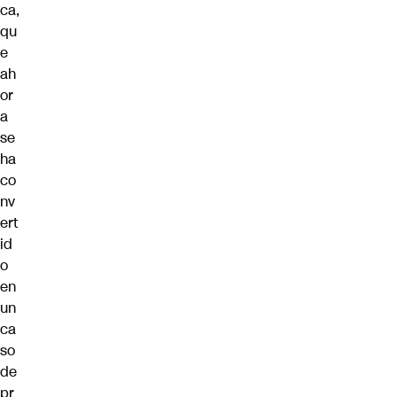
ca,
qu
e
ah
or
a
se
ha
co
nv
ert
id
o
en
un
ca
so
de
pr