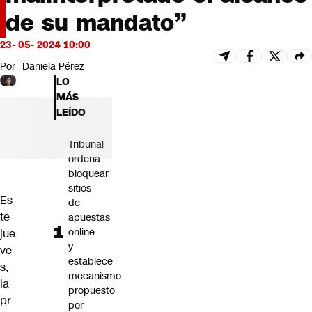
Futuro 360
de su mandato”
Opinión
23- 05- 2024 10:00
Por
Daniela Pérez
LO
MÁS
LEÍDO
Tribunal
ordena
bloquear
sitios
Es
de
te
apuestas
online
jue
y
ve
establece
s,
mecanismo
la
propuesto
pr
por