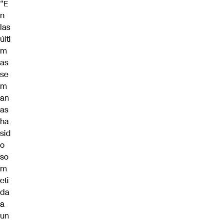
“E
n
las
últi
m
as
se
m
an
as
ha
sid
o
so
m
eti
da
a
un