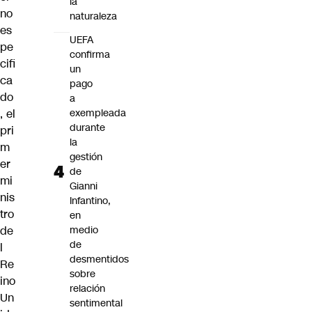
la
no
naturaleza
es
UEFA
pe
confirma
cifi
un
ca
pago
do
a
, el
exempleada
durante
pri
la
m
gestión
er
de
mi
Gianni
nis
Infantino,
tro
en
de
medio
de
l
desmentidos
Re
sobre
ino
relación
Un
sentimental