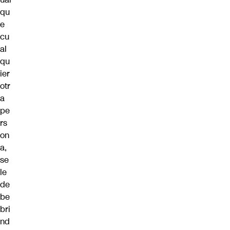
qu
e
cu
al
qu
ier
otr
a
pe
rs
on
a,
se
le
de
be
bri
nd