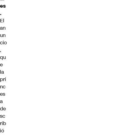
es
.
El
an
un
cio
,
qu
e
la
pri
nc
es
a
de
sc
rib
ió