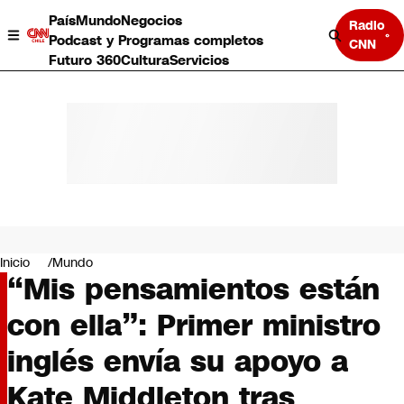
País
Mundo
Negocios
Radio
Podcast y Programas completos
CNN
Futuro 360
Cultura
Servicios
País
Mundo
Negocios
Inicio
Mundo
“Mis pensamientos están
Deportes
Programas completos
con ella”: Primer ministro
Cultura
Servicios
inglés envía su apoyo a
Bits
CNN Data
Kate Middleton tras
CNN tiempo