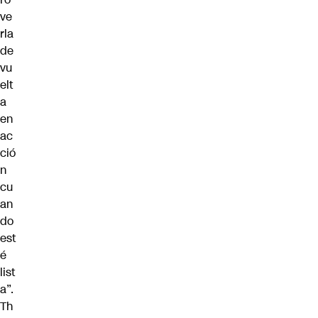
ve
rla
de
vu
elt
a
en
ac
ció
n
cu
an
do
est
é
list
a”.
Th