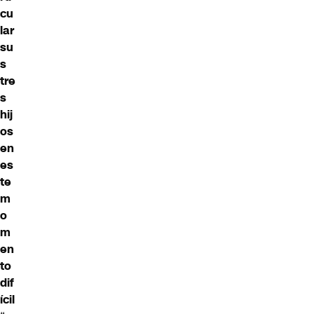
cu
lar
su
s
tre
s
hij
os
en
es
te
m
o
m
en
to
dif
ícil