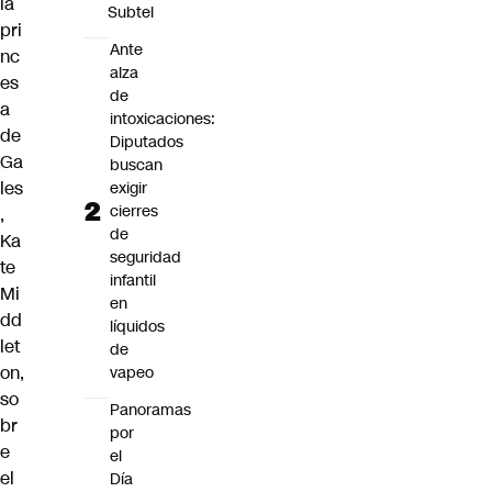
la
Subtel
pri
Ante
nc
alza
es
de
a
intoxicaciones:
de
Diputados
Ga
buscan
les
exigir
cierres
,
de
Ka
seguridad
te
infantil
Mi
en
dd
líquidos
let
de
on
,
vapeo
so
Panoramas
br
por
e
el
el
Día