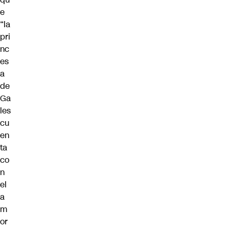
e
“la
pri
nc
es
a
de
Ga
les
cu
en
ta
co
n
el
a
m
or