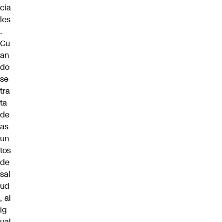
cia
les
.
Cu
an
do
se
tra
ta
de
as
un
tos
de
sal
ud
, al
ig
ual