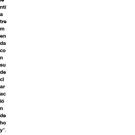
ntí
a
tre
m
en
da
co
n
su
de
cl
ar
ac
ió
n
de
ho
y
“.