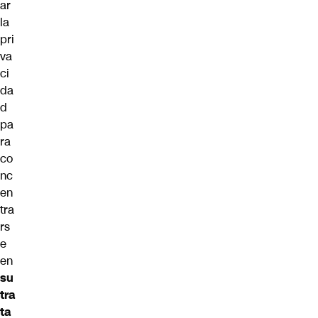
ar
la
pri
va
ci
da
d
pa
ra
co
nc
en
tra
rs
e
en
su
tra
ta