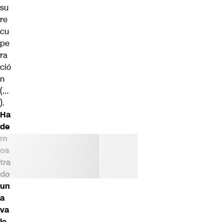
su
re
cu
pe
ra
ció
n
(…
).
Ha
de
m
os
tra
do
un
a
va
le