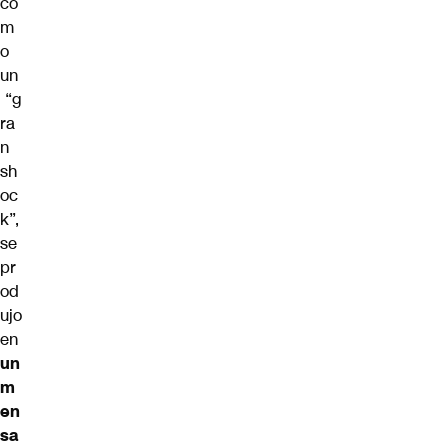
co
m
o
un
“g
ra
n
sh
oc
k”,
se
pr
od
ujo
en
un
m
en
sa