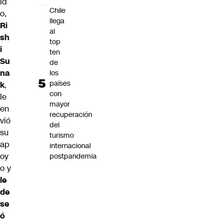
id
Chile
o,
llega
Ri
al
sh
top
i
ten
Su
de
na
los
países
k
,
con
le
mayor
en
recuperación
vió
del
su
turismo
ap
internacional
oy
postpandemia
o y
le
de
se
ó