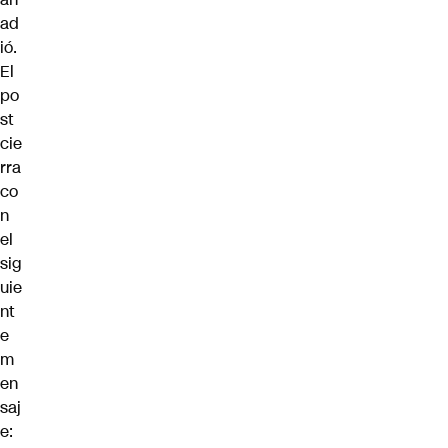
ad
ió.
El
po
st
cie
rra
co
n
el
sig
uie
nt
e
m
en
saj
e: