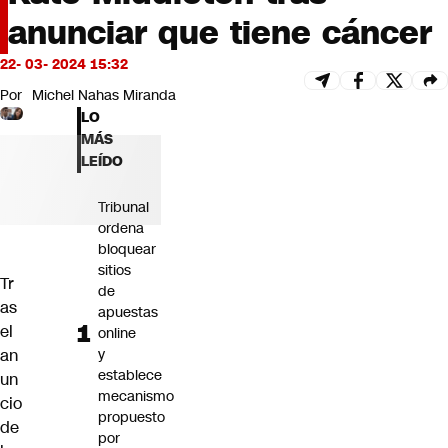
Futuro 360
anunciar que tiene cáncer
Opinión
22- 03- 2024 15:32
Por
Michel Nahas Miranda
LO
MÁS
LEÍDO
Tribunal
ordena
bloquear
sitios
Tr
de
as
apuestas
el
online
an
y
establece
un
mecanismo
cio
propuesto
de
por