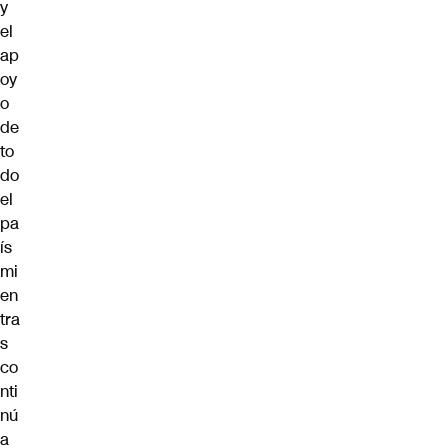
y
el
ap
oy
o
de
to
do
el
pa
ís
mi
en
tra
s
co
nti
nú
a