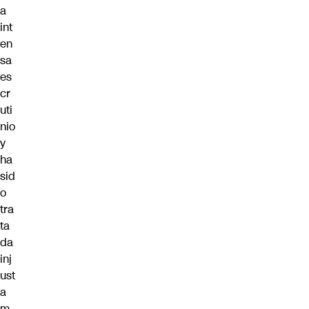
a
int
en
sa
es
cr
uti
nio
y
ha
sid
o
tra
ta
da
inj
ust
a
m