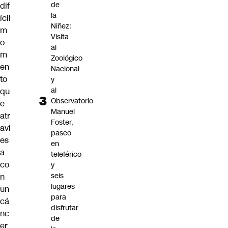
de
dif
la
ícil
Niñez:
m
Visita
o
al
m
Zoológico
en
Nacional
to
y
al
qu
Observatorio
e
Manuel
atr
Foster,
avi
paseo
es
en
a
teleférico
co
y
seis
n
lugares
un
para
cá
disfrutar
nc
de
er