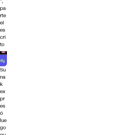
“,
pa
rte
el
es
cri
to
Su
na
k
ex
pr
es
ó
lue
go
qu