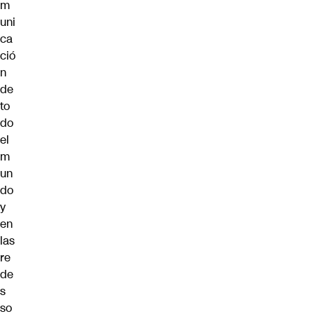
m
uni
ca
ció
n
de
to
do
el
m
un
do
y
en
las
re
de
s
so