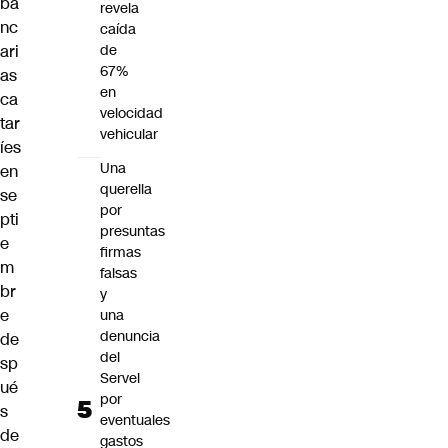
ba
revela
nc
caída
de
ari
67%
as
en
ca
velocidad
tar
vehicular
íes
Una
en
querella
se
por
pti
presuntas
e
firmas
m
falsas
br
y
e
una
denuncia
de
del
sp
Servel
ué
por
s
eventuales
de
gastos