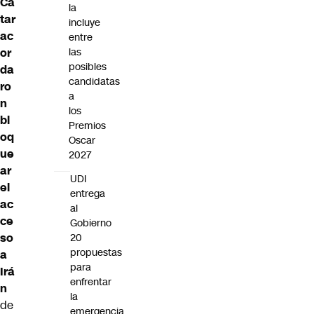
Ca
la
tar
incluye
ac
entre
las
or
posibles
da
candidatas
ro
a
n
los
bl
Premios
oq
Oscar
ue
2027
ar
UDI
el
entrega
ac
al
ce
Gobierno
so
20
propuestas
a
para
Irá
enfrentar
n
la
de
emergencia