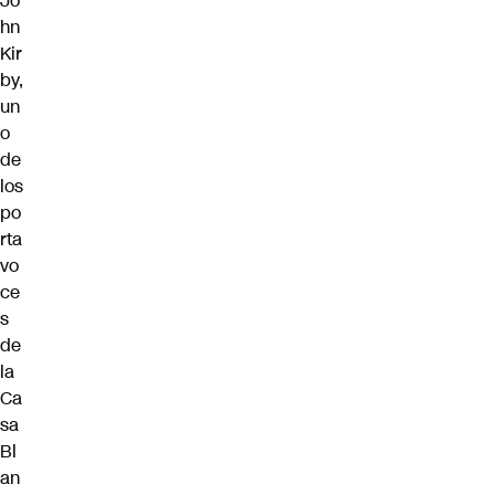
Jo
hn
Kir
by,
un
o
de
los
po
rta
vo
ce
s
de
la
Ca
sa
Bl
an