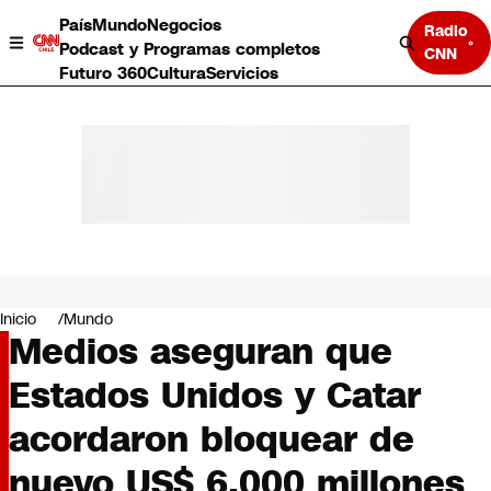
País
Mundo
Negocios
Radio
Podcast y Programas completos
CNN
Futuro 360
Cultura
Servicios
País
Mundo
Negocios
Inicio
Mundo
Medios aseguran que
Deportes
Programas completos
Estados Unidos y Catar
Cultura
Servicios
acordaron bloquear de
Bits
CNN Data
nuevo US$ 6.000 millones
CNN tiempo