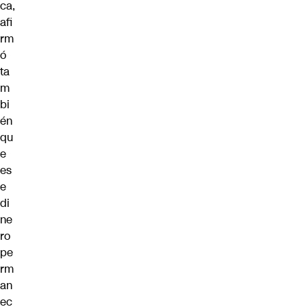
ca,
afi
rm
ó
ta
m
bi
én
qu
e
es
e
di
ne
ro
pe
rm
an
ec