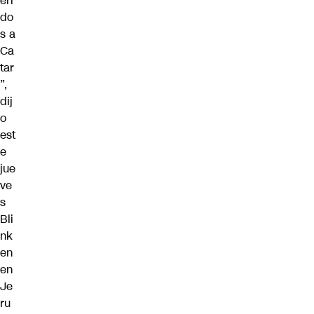
eri
do
s a
Ca
tar
”,
dij
o
est
e
jue
ve
s
Bli
nk
en
en
Je
ru