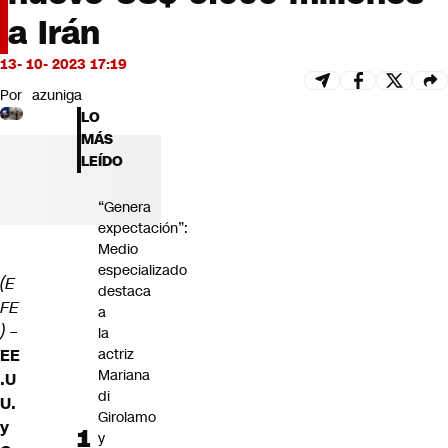
Futuro 360
a Irán
Opinión
13- 10- 2023 17:19
Por
azuniga
LO
MÁS
LEÍDO
“Genera
expectación”:
Medio
especializado
(E
destaca
FE
a
) –
la
actriz
EE
Mariana
.U
di
U.
Girolamo
y
y