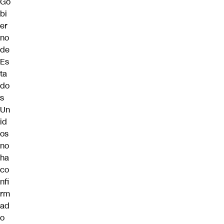
Go
bi
er
no
de
Es
ta
do
s
Un
id
os
no
ha
co
nfi
rm
ad
o