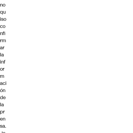
no
qu
iso
co
nfi
rm
ar
la
inf
or
m
aci
ón
de
la
pr
en
sa.