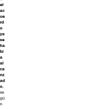
el
ac
ue
rd
o
ya
se
ha
bí
a
al
ca
nz
ad
o
,
se
gú
n