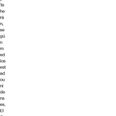
Te
he
rá
n,
se
gú
n
m
ed
ios
est
ad
ou
ni
de
ns
es.
El