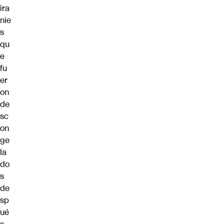
ira
níe
s
qu
e
fu
er
on
de
sc
on
ge
la
do
s
de
sp
ué