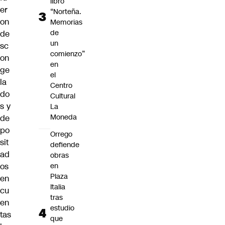
libro
er
“Norteña.
on
Memorias
de
de
un
sc
comienzo”
on
en
ge
el
la
Centro
do
Cultural
s y
La
Moneda
de
po
Orrego
sit
defiende
ad
obras
en
os
Plaza
en
Italia
cu
tras
en
estudio
tas
que