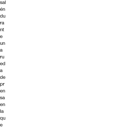
sal
én
du
ra
nt
e
un
a
ru
ed
a
de
pr
en
sa
en
la
qu
e