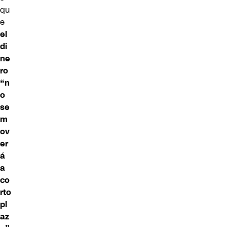
qu
e
el
di
ne
ro
“n
o
se
m
ov
er
á
a
co
rto
pl
az