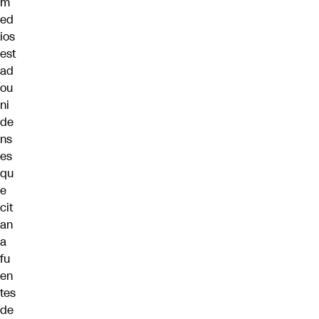
m
ed
ios
est
ad
ou
ni
de
ns
es
qu
e
cit
an
a
fu
en
tes
de