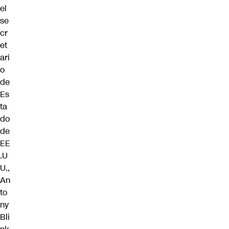
el
se
cr
et
ari
o
de
Es
ta
do
de
EE
.U
U.,
An
to
ny
Bli