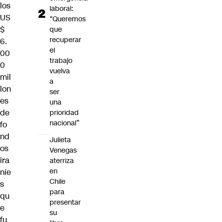
los
laboral:
US
“Queremos
$
que
recuperar
6.
el
00
trabajo
0
vuelva
mil
a
lon
ser
es
una
de
prioridad
nacional”
fo
nd
Julieta
os
Venegas
ira
aterriza
en
níe
Chile
s
para
qu
presentar
e
su
fu