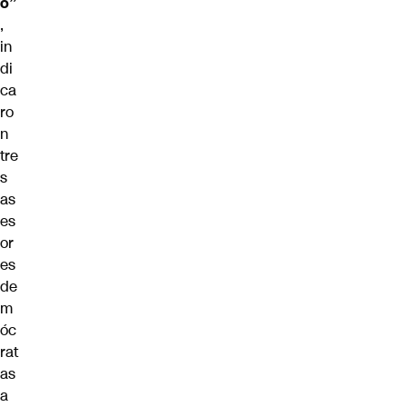
o”
,
in
di
ca
ro
n
tre
s
as
es
or
es
de
m
óc
rat
as
a