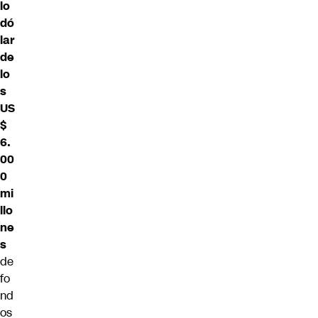
lo
dó
lar
de
lo
s
US
$
6.
00
0
mi
llo
ne
s
de
fo
nd
os