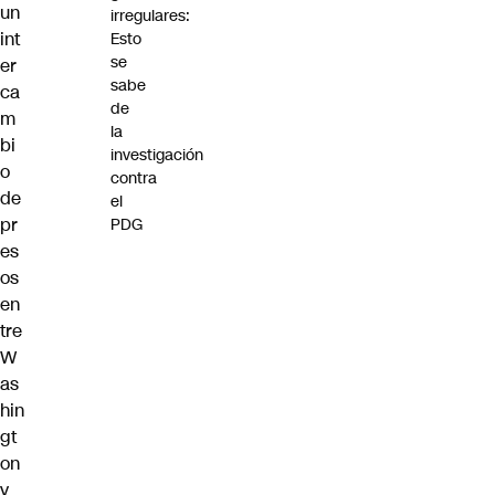
un
irregulares:
int
Esto
se
er
sabe
ca
de
m
la
bi
investigación
o
contra
de
el
pr
PDG
es
os
en
tre
W
as
hin
gt
on
y