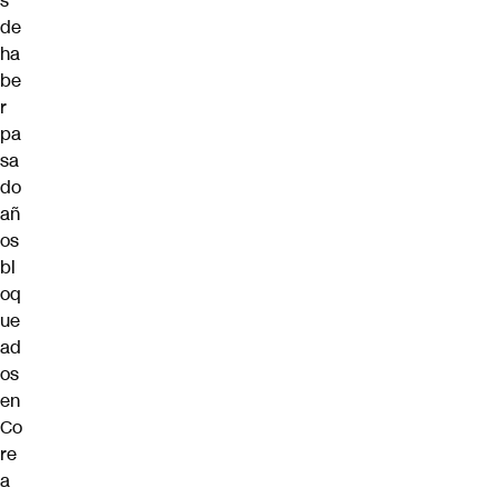
s
de
ha
be
r
pa
sa
do
añ
os
bl
oq
ue
ad
os
en
Co
re
a