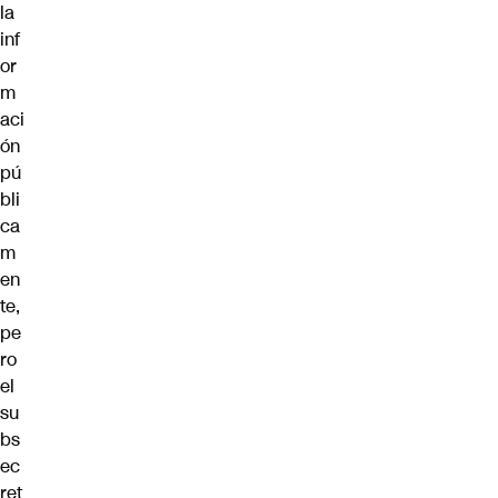
la
inf
or
m
aci
ón
pú
bli
ca
m
en
te,
pe
ro
el
su
bs
ec
ret