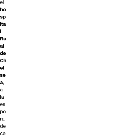
el
ho
sp
ita
l
Re
al
de
Ch
el
se
a
,
a
la
es
pe
ra
de
ce