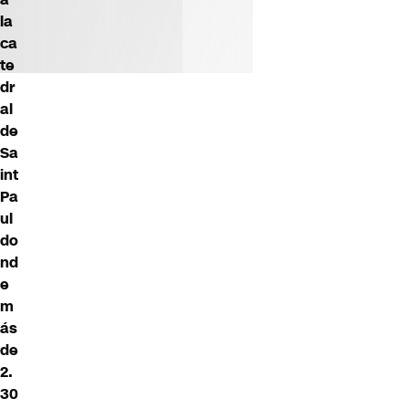
la
ca
te
dr
al
de
Sa
int
Pa
ul
do
nd
e
m
ás
de
2.
30