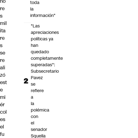
no
toda
re
la
s
información"
mil
"Las
ita
apreciaciones
re
políticas ya
s
han
quedado
se
completamente
re
superadas":
ali
Subsecretario
zó
Pavez
est
se
e
refiere
mi
a
la
ér
polémica
col
con
es
el
el
senador
fu
Squella