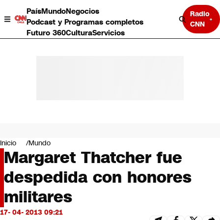
País
Mundo
Negocios
Radio
Podcast y Programas completos
CNN
Futuro 360
Cultura
Servicios
País
Mundo
Negocios
Inicio
Mundo
Margaret Thatcher fue
Deportes
Programas completos
despedida con honores
Cultura
Servicios
militares
Bits
CNN Data
17- 04- 2013 09:21
CNN tiempo