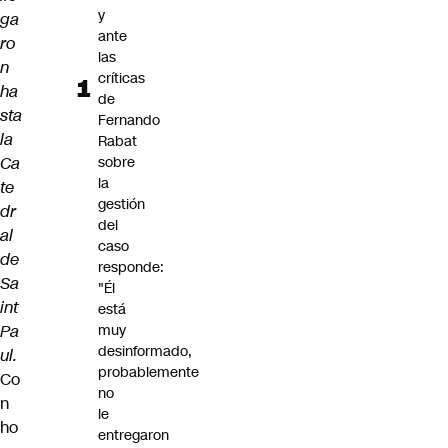
y
ga
ante
ro
las
n
críticas
ha
de
sta
Fernando
la
Rabat
Ca
sobre
la
te
gestión
dr
del
al
caso
de
responde:
Sa
"Él
int
está
Pa
muy
desinformado,
ul.
probablemente
Co
no
n
le
ho
entregaron