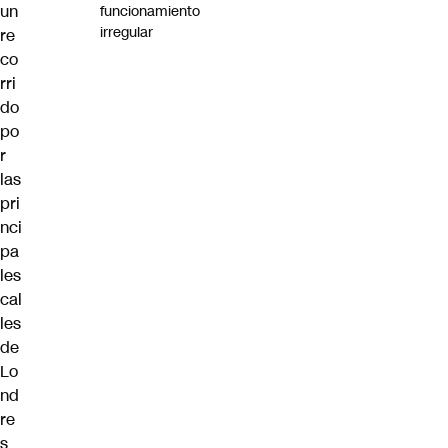
un
funcionamiento
irregular
re
co
rri
do
po
r
las
pri
nci
pa
les
cal
les
de
Lo
nd
re
s