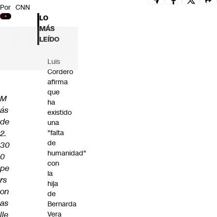
Por
CNN
Futuro 360
LO
Opinión
MÁS
LEÍDO
Luis
Cordero
afirma
que
M
ha
ás
existido
de
una
2.
"falta
de
30
humanidad"
0
con
pe
la
rs
hija
on
de
as
Bernarda
lle
Vera