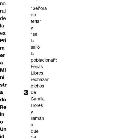
ne
"Señora
ral
de
de
feria"
la
y
e
x
"se
Pri
le
salió
m
lo
er
poblacional":
a
Ferias
Mi
Libres
ni
rechazan
str
dichos
a
de
Camila
de
Flores
Re
y
in
llaman
o
a
Un
que
id
"el