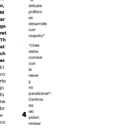
o,
debate
político
M
se
ar
desarrolle
ga
con
ret
respeto"
Th
"Chile
at
debe
ch
convivir
er
.
con
El
la
co
nieve
rte
y
jo
no
paralizarse":
fú
Centros
ne
de
br
ski
e
piden
co
revisar