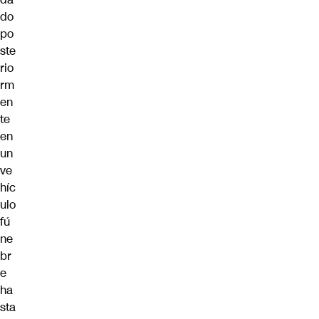
do
po
ste
rio
rm
en
te
en
un
ve
híc
ulo
fú
ne
br
e
ha
sta