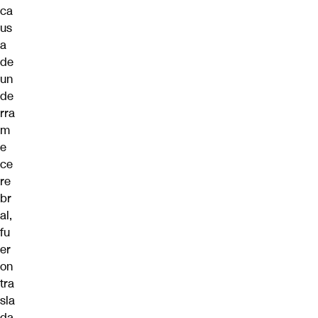
ca
us
a
de
un
de
rra
m
e
ce
re
br
al,
fu
er
on
tra
sla
da