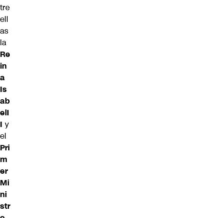
tre
ell
as
la
Re
in
a
Is
ab
el
I
I
y
el
Pri
m
er
Mi
ni
str
o