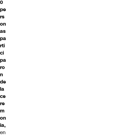
0
pe
rs
on
as
pa
rti
ci
pa
ro
n
de
la
ce
re
m
on
ia,
en