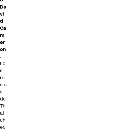
Da
vi
d
Ca
m
er
on
.
Lo
s
re
sto
s
de
Th
at
ch
er,