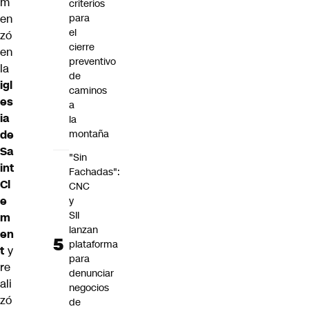
m
criterios
en
para
el
zó
cierre
en
preventivo
la
de
igl
caminos
es
a
ia
la
de
montaña
Sa
"Sin
int
Fachadas":
Cl
CNC
e
y
SII
m
lanzan
en
plataforma
t
y
para
re
denunciar
ali
negocios
zó
de