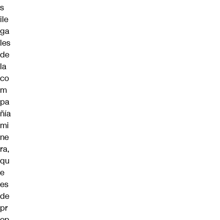
s
ile
ga
les
de
la
co
m
pa
ñía
mi
ne
ra,
qu
e
es
de
pr
op