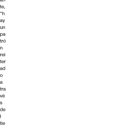
te,
“h
ay
un
pa
tró
n
rei
ter
ad
o
a
tra
vé
s
de
l
tie