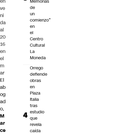
en
Memorias
de
ve
un
ni
comienzo”
da
en
al
el
20
Centro
16
Cultural
en
La
Moneda
el
m
Orrego
ar
defiende
El
obras
ab
en
Plaza
og
Italia
ad
tras
o,
estudio
M
que
ar
revela
ce
caída