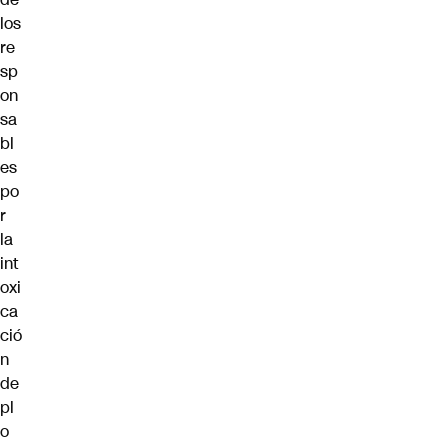
los
re
sp
on
sa
bl
es
po
r
la
int
oxi
ca
ció
n
de
pl
o