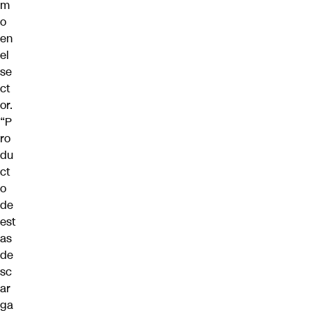
m
o
en
el
se
ct
or.
“P
ro
du
ct
o
de
est
as
de
sc
ar
ga