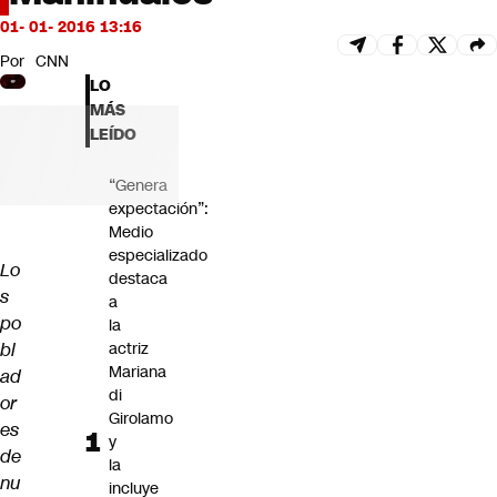
Futuro 360
01- 01- 2016 13:16
Opinión
Por
CNN
LO
MÁS
LEÍDO
“Genera
expectación”:
Medio
especializado
Lo
destaca
s
a
po
la
bl
actriz
Mariana
ad
di
or
Girolamo
es
y
de
la
nu
incluye