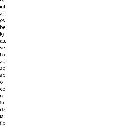
iet
ari
os
be
lg
as,
se
ha
ac
ab
ad
o
co
n
to
da
la
flo