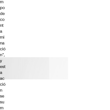
m
po
de
co
nt
a
mi
na
ció
n”,
y
est
a
ac
ció
n
se
su
m