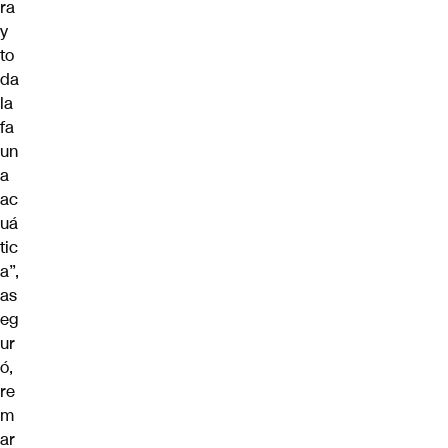
ra
y
to
da
la
fa
un
a
ac
uá
tic
a”,
as
eg
ur
ó,
re
m
ar