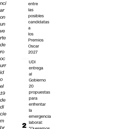
nci
entre
ar
las
posibles
on
candidatas
un
a
ve
los
rte
Premios
de
Oscar
ro
2027
oc
UDI
urr
entrega
id
al
o
Gobierno
el
20
propuestas
19
para
de
enfrentar
di
la
cie
emergencia
m
laboral:
br
“Queremos