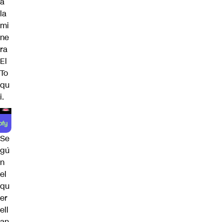
a
la
mi
ne
ra
El
To
qu
i.
Se
gú
n
el
qu
er
ell
an