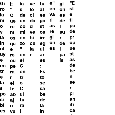
e"
"E
Gi
ia
ve
tu
gi
l:
en
st
ro
s
lo
al
on
“
va
e
la
de
ci
es
es
Q
ri
ti
m
un
da
ga
de
ue
as
po
o
co
d
st
l
re
re
de
y
mi
ve
os
su
m
gi
pr
la
en
hi
irr
r
os
on
op
in
zo
cu
eg
de
qu
es
ue
cl
”
la
ul
l
e
st
uy
en
r
ar
pa
re
as
e
el
es
ís
cu
de
en
C
:
pe
be
tr
en
Es
ra
n
e
tr
to
r
se
la
o
se
el
r
s
C
sa
tr
pl
po
ul
be
ab
an
si
tu
de
aj
ifi
bl
ra
la
o
ca
es
l
in
vu