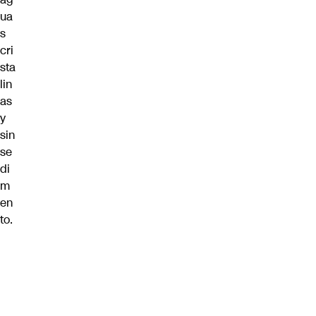
ua
s
cri
sta
lin
as
y
sin
se
di
m
en
to.