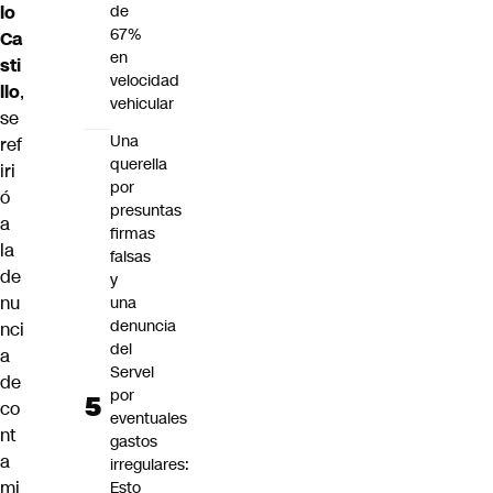
lo
de
67%
Ca
en
sti
velocidad
llo
,
vehicular
se
Una
ref
querella
iri
por
ó
presuntas
a
firmas
la
falsas
de
y
nu
una
denuncia
nci
del
a
Servel
de
por
co
eventuales
nt
gastos
a
irregulares:
mi
Esto