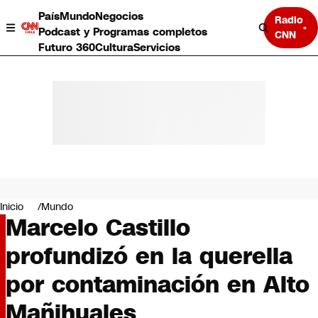
País
Mundo
Negocios
Radio
Podcast y Programas completos
CNN
Futuro 360
Cultura
Servicios
País
Mundo
Negocios
Inicio
Mundo
Marcelo Castillo
Deportes
Programas completos
profundizó en la querella
Cultura
Servicios
por contaminación en Alto
Bits
CNN Data
Mañihuales
CNN tiempo