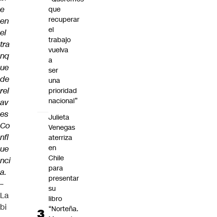
e
que
recuperar
en
el
el
trabajo
tra
vuelva
nq
a
ue
ser
de
una
rel
prioridad
nacional”
av
es
Julieta
Co
Venegas
nfl
aterriza
en
ue
Chile
nci
para
a.
presentar
–
su
La
libro
bi
“Norteña.