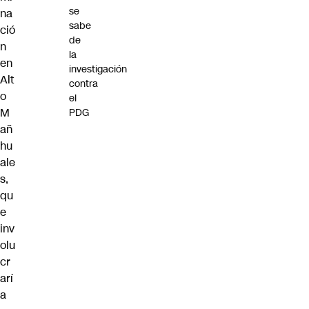
se
na
sabe
ció
de
n
la
en
investigación
Alt
contra
o
el
M
PDG
añ
hu
ale
s,
qu
e
inv
olu
cr
arí
a