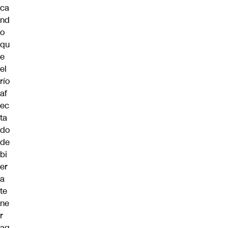
ca
nd
o
qu
e
el
río
af
ec
ta
do
de
bi
er
a
te
ne
r
ag