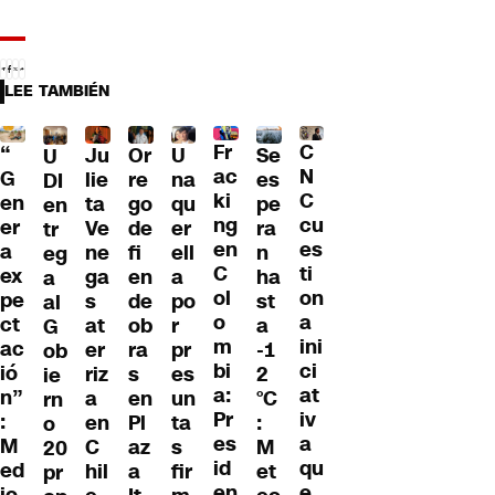
LEE TAMBIÉN
Fr
C
“
Ju
Or
U
Se
U
ac
N
G
lie
re
na
es
DI
ki
C
en
ta
go
qu
pe
en
ng
cu
er
Ve
de
er
ra
tr
en
es
a
ne
fi
ell
n
eg
C
ti
ex
ga
en
a
ha
a
ol
on
pe
s
de
po
st
al
o
a
ct
at
ob
r
a
G
m
ini
ac
er
ra
pr
-1
ob
bi
ci
ió
riz
s
es
2
ie
a:
at
n”
a
en
un
°C
rn
Pr
iv
:
en
Pl
ta
:
o
es
a
M
C
az
s
M
20
id
qu
ed
hil
a
fir
et
pr
en
e