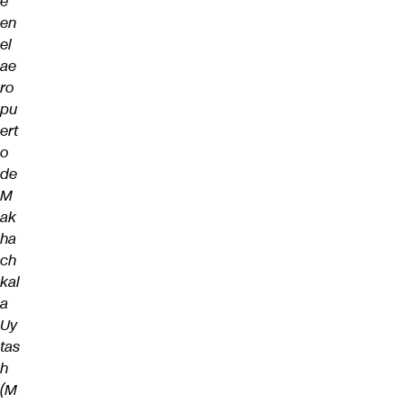
e
en
el
ae
ro
pu
ert
o
de
M
ak
ha
ch
kal
a
Uy
tas
h
(M