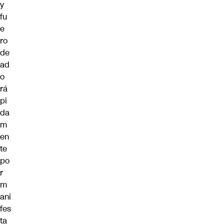
y
fu
e
ro
de
ad
o
rá
pi
da
m
en
te
po
r
m
ani
fes
ta