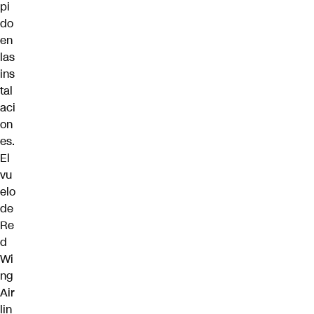
pi
do
en
las
ins
tal
aci
on
es.
El
vu
elo
de
Re
d
Wi
ng
Air
lin