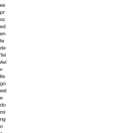
es
pr
oc
ed
en
te
de
Tel
Avi
v
lle
gó
est
e
do
mi
ng
o