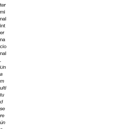
ter
mi
nal
int
er
na
cio
nal
.
Un
a
m
ulti
tu
d
se
re
ún