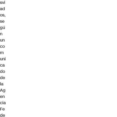
svi
ad
os,
se
gú
n
un
co
m
uni
ca
do
de
la
Ag
en
cia
Fe
de