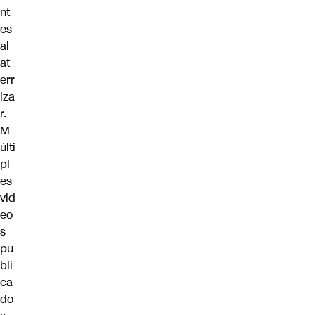
nt
es
al
at
err
iza
r.
M
últi
pl
es
vid
eo
s
pu
bli
ca
do