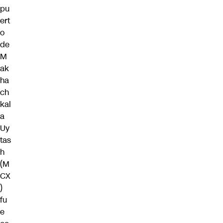
pu
ert
o
de
M
ak
ha
ch
kal
a
Uy
tas
h
(M
CX
)
fu
e