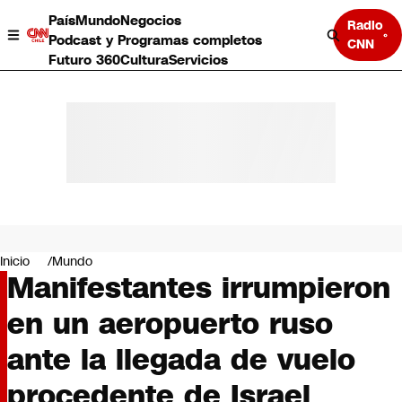
País
Mundo
Negocios
Radio
Podcast y Programas completos
CNN
Futuro 360
Cultura
Servicios
País
Mundo
Negocios
Inicio
Mundo
Manifestantes irrumpieron
Deportes
Programas completos
en un aeropuerto ruso
Cultura
Servicios
ante la llegada de vuelo
Bits
CNN Data
procedente de Israel
CNN tiempo