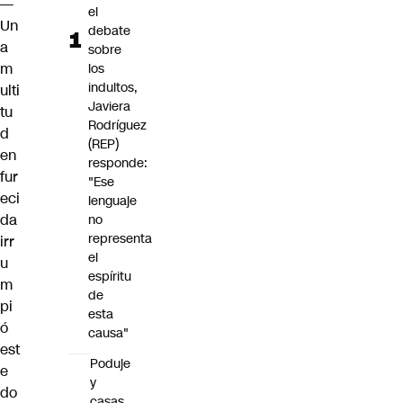
—
el
Un
debate
a
sobre
m
los
indultos,
ulti
Javiera
tu
Rodríguez
d
(REP)
en
responde:
fur
"Ese
eci
lenguaje
da
no
representa
irr
el
u
espíritu
m
de
pi
esta
ó
causa"
est
Poduje
e
y
do
casas