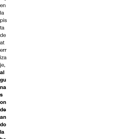
en
la
pis
ta
de
at
err
iza
je,
al
gu
na
s
on
de
an
do
la