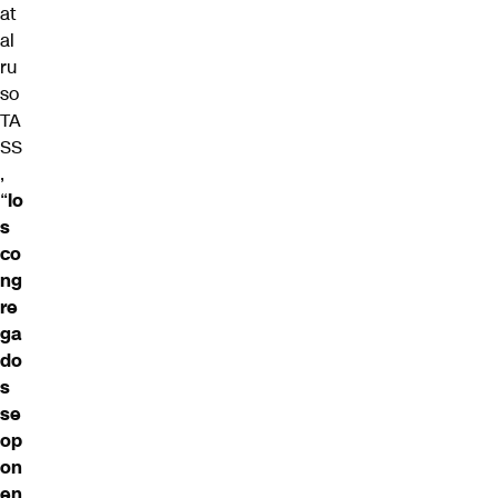
at
al
ru
so
TA
SS
,
“
lo
s
co
ng
re
ga
do
s
se
op
on
en