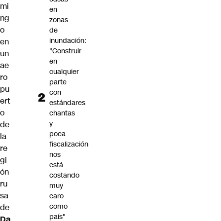
mi
en
ng
zonas
o
de
inundación:
en
"Construir
un
en
ae
cualquier
ro
parte
pu
con
ert
estándares
o
chantas
y
de
poca
la
fiscalización
re
nos
gi
está
ón
costando
ru
muy
sa
caro
como
de
país"
Da