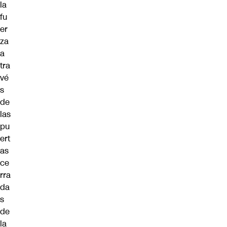
la
fu
er
za
a
tra
vé
s
de
las
pu
ert
as
ce
rra
da
s
de
la