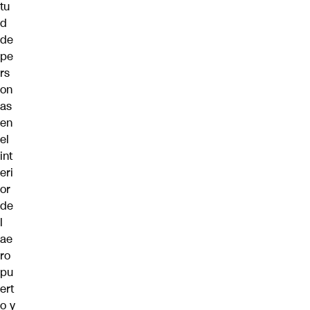
tu
d
de
pe
rs
on
as
en
el
int
eri
or
de
l
ae
ro
pu
ert
o y