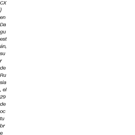
CX
)
en
Da
gu
est
án,
su
r
de
Ru
sia
, el
29
de
oc
tu
br
e