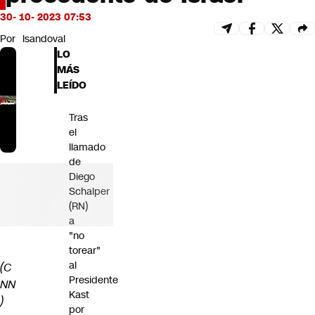
Futuro 360
30- 10- 2023 07:53
Opinión
Por
lsandoval
LO
MÁS
LEÍDO
Tras
el
llamado
de
Diego
Schalper
(RN)
a
"no
torear"
al
(C
Presidente
NN
Kast
)
por