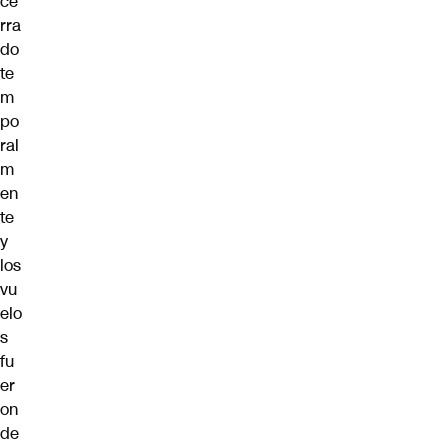
ce
rra
do
te
m
po
ral
m
en
te
y
los
vu
elo
s
fu
er
on
de