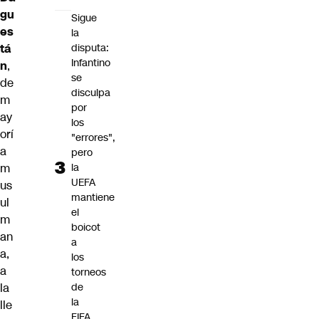
gu
Sigue
es
la
tá
disputa:
Infantino
n
,
se
de
disculpa
m
por
ay
los
orí
"errores",
a
pero
m
la
UEFA
us
mantiene
ul
el
m
boicot
an
a
a,
los
a
torneos
la
de
la
lle
FIFA