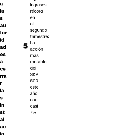
a
ingresos
la
récord
en
s
el
au
segundo
tor
trimestre:
id
La
ad
acción
es
más
a
rentable
del
ce
S&P
rra
500
r
este
la
año
s
cae
in
casi
st
7%
al
ac
io