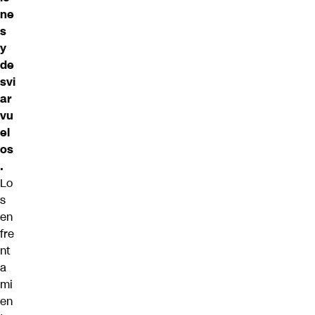
ne
s
y
de
svi
ar
vu
el
os
.
Lo
s
en
fre
nt
a
mi
en