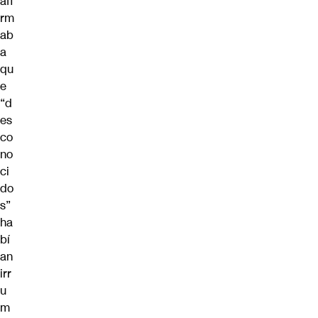
afi
rm
ab
a
qu
e
“d
es
co
no
ci
do
s”
ha
bí
an
irr
u
m