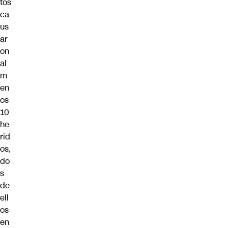
tos
ca
us
ar
on
al
m
en
os
10
he
rid
os,
do
s
de
ell
os
en