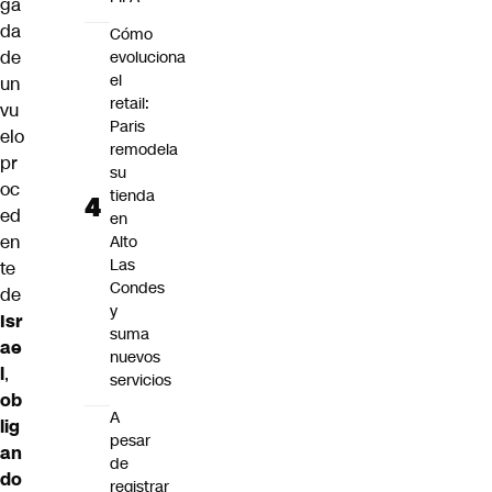
ga
da
Cómo
de
evoluciona
el
un
retail:
vu
Paris
elo
remodela
pr
su
oc
tienda
ed
en
en
Alto
Las
te
Condes
de
y
Isr
suma
ae
nuevos
l
,
servicios
ob
A
lig
pesar
an
de
do
registrar