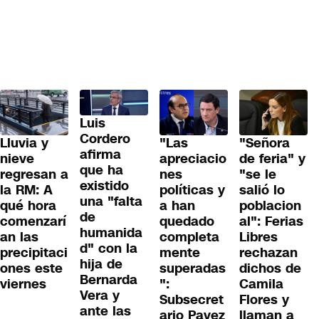
Luis
Cordero
Lluvia y
"Las
"Señora
afirma
nieve
apreciacio
de feria" y
que ha
regresan a
nes
"se le
existido
la RM: A
políticas y
salió lo
una "falta
qué hora
a han
poblacion
de
comenzarí
quedado
al": Ferias
humanida
an las
completa
Libres
d" con la
precipitaci
mente
rechazan
hija de
ones este
superadas
dichos de
Bernarda
viernes
":
Camila
Vera y
Subsecret
Flores y
ante las
ario Pavez
llaman a