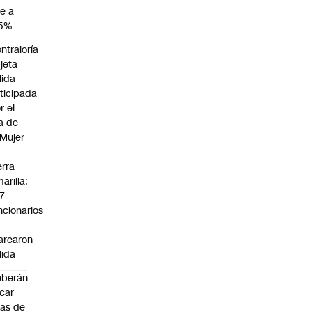
e a
,5%
ntraloría
jeta
lida
ticipada
r el
a de
 Mujer
n
erra
arilla:
7
ncionarios
o
arcaron
lida
eberán
car
jas de