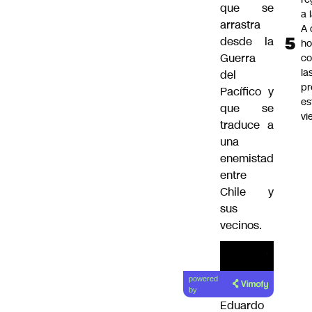
que se
a 
arrastra
A 
desde la
ho
Guerra
co
la
del
pr
Pacífico y
es
que se
vi
traduce a
una
enemistad
entre
Chile y
sus
vecinos.
powered
by
Eduardo