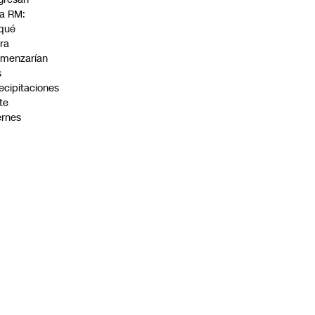
la RM:
qué
ra
menzarían
s
ecipitaciones
te
ernes