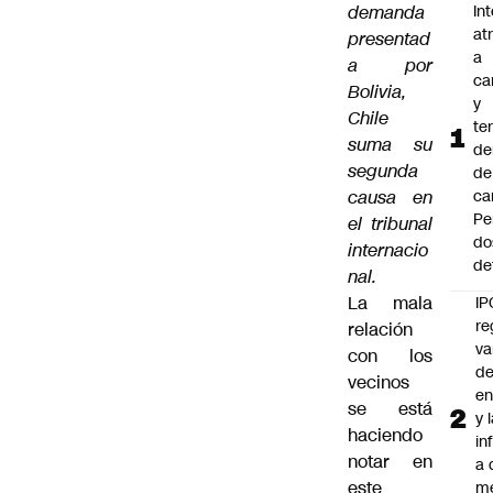
demanda
In
at
presentad
a
a por
ca
Bolivia,
y
Chile
te
suma su
de
segunda
de
causa en
ca
Pe
el tribunal
do
internacio
de
nal.
La mala
IP
re
relación
va
con los
de
vecinos
en
se está
y 
haciendo
in
notar en
a 
este
m