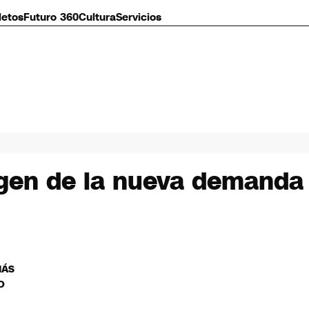
letos
Futuro 360
Cultura
Servicios
igen de la nueva demanda
MÁS
O