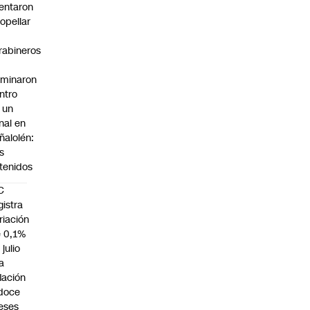
tentaron
ropellar
rabineros
rminaron
ntro
 un
nal en
ñalolén:
s
tenidos
C
gistra
riación
 0,1%
 julio
la
flación
doce
eses