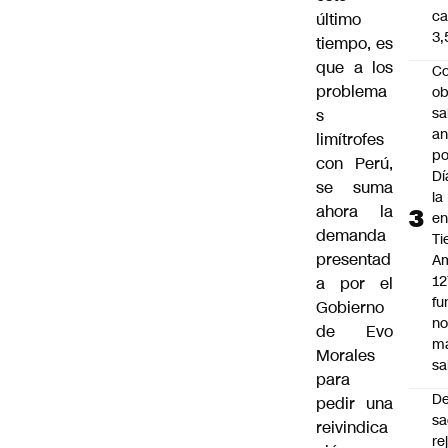
ca
último
3
tiempo, es
que a los
Co
problema
ob
sa
s
an
limítrofes
po
con Perú,
Dí
se suma
la
ahora la
e
demanda
Ti
presentad
Am
12
a por el
fu
Gobierno
n
de Evo
m
Morales
sa
para
D
pedir una
sa
reivindica
re