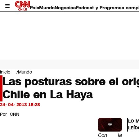
País
Mundo
Negocios
Podcast y Programas comp
País
Mundo
Inicio
Mundo
Negocios
Las posturas sobre el or
Deportes
Chile en La Haya
Programas completos
Cultura
Servicios
24- 04- 2013 18:28
Bits
Por
CNN
CNN Data
LO 
CNN tiempo
LEÍD
Futuro 360
Con la
Opinión