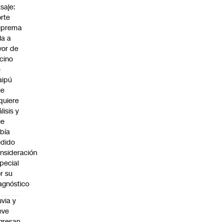
saje:
rte
uprema
lla a
vor de
cino
e
aipú
ue
quiere
álisis y
ue
bía
dido
nsideración
pecial
r su
agnóstico
uvia y
eve
gresan