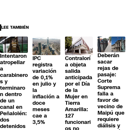
LEE TAMBIÉN
Deberán
Intentaron
IPC
Contralorí
sacar
atropellar
registra
a objeta
rejas de
a
variación
salida
pasaje:
carabinero
de 0,1%
anticipada
Corte
s y
en julio y
por el Día
Suprema
terminaro
la
de la
falla a
n dentro
inflación a
Mujer en
favor de
de un
doce
Tierra
vecino de
canal en
meses
Amarilla:
Maipú que
Peñalolén:
cae a
127
requiere
dos
3,5%
funcionari
diálisis y
detenidos
os no