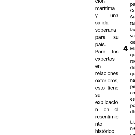
ción
pa
marítima
Co
y una
S
salida
fa
soberana
fa
ve
para su
d
país.
M
Para los
q
expertos
re
en
di
relaciones
q
exteriores,
ha
pe
esto tiene
co
su
es
explicació
po
n en el
di
resentimie
Ll
nto
ni
histórico
re