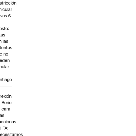
stricción
hicular
eves 6
osto:
tas
n las
tentes
e no
eden
rcular
ntiago
a
flexión
 Boric
 cara
las
ecciones
l FA:
ecesitamos