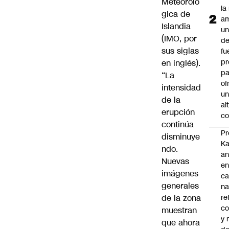
Meteoroló
la
gica de
am
Islandia
un
(IMO, por
de
sus siglas
fu
pr
en inglés).
pa
“La
of
intensidad
u
de la
al
erupción
co
continúa
Pr
disminuye
Ka
ndo.
an
Nuevas
e
imágenes
c
generales
na
de la zona
re
co
muestran
y
que ahora