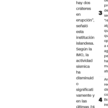
de
hay dos
pr
cráteres
d
en
se
erupción”,
“H
señaló
al
q
esta
qu
institución
op
islandesa.
a 
Según la
ag
IMO, la
pe
actividad
ha
sísmica
m
at
ha
disminuid
Ar
o
re
significati
di
c
vamente y
Br
en las
in
últimas 24