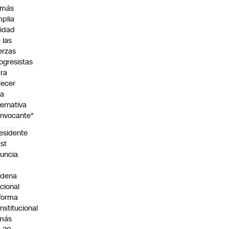
 más
plia
idad
 las
erzas
ogresistas
ra
recer
na
ternativa
nvocante"
esidente
st
uncia
n
adena
cional
forma
nstitucional
 más