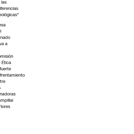
 las
iferencias
eológicas"
esa
l
enado
eva a
misión
 Ética
 fuerte
frentamiento
tre
s
nadoras
mpillai
Flores