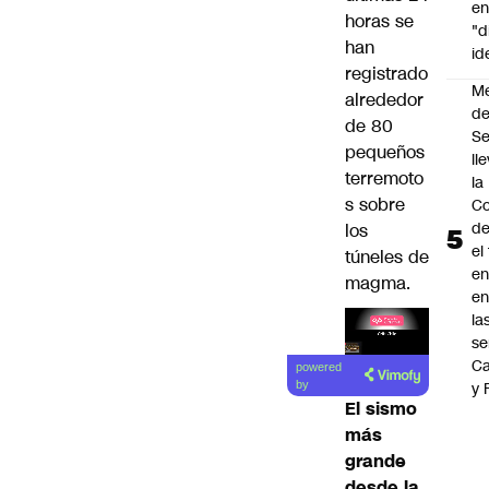
en
horas se
"d
han
id
registrado
M
alrededor
de
de 80
S
pequeños
ll
terremoto
la
s sobre
Co
de
los
el
túneles de
en
magma.
en
la
se
Lea el
Ca
powered
artículo
y 
by
El sismo
más
grande
desde la