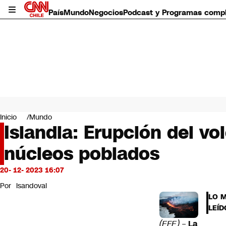
País
Mundo
Negocios
Podcast y Programas comp
País
Mundo
Inicio
Mundo
Negocios
Islandia: Erupción del vo
Deportes
núcleos poblados
Programas completos
Cultura
Servicios
20- 12- 2023 16:07
Bits
Por
lsandoval
CNN Data
LO 
CNN tiempo
LEÍD
Futuro 360
(EFE) –
La
Opinión