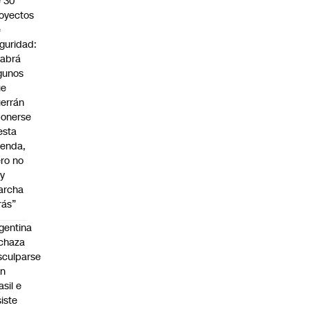
 30
oyectos
e
guridad:
abrá
gunos
ue
errán
onerse
esta
enda,
ro no
y
archa
rás”
gentina
chaza
sculparse
on
asil e
siste