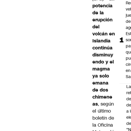
Re
potencia
ve
de la
ju
erupción
de
del
ag
volcán en
Es
so
Islandia
pa
continúa
qu
disminuy
pu
endo y el
ci
magma
en
ya solo
Sa
emana
L
de dos
re
chimene
de
as
, según
de
el último
a 
el
boletín de
de
la Oficina
"N