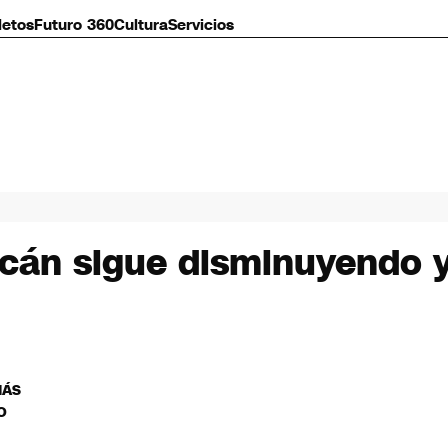
letos
Futuro 360
Cultura
Servicios
lcán sigue disminuyendo y 
MÁS
O