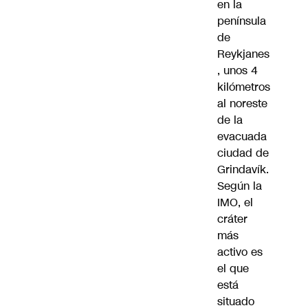
en la
península
de
Reykjanes
, unos 4
kilómetros
al noreste
de la
evacuada
ciudad de
Grindavík.
Según la
IMO, el
cráter
más
activo es
el que
está
situado