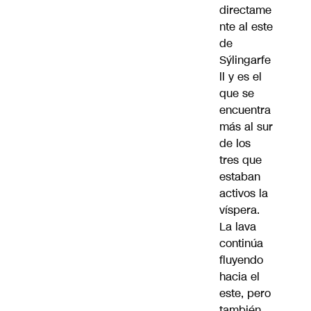
directame
nte al este
de
Sýlingarfe
ll y es el
que se
encuentra
más al sur
de los
tres que
estaban
activos la
víspera.
La lava
continúa
fluyendo
hacia el
este, pero
también