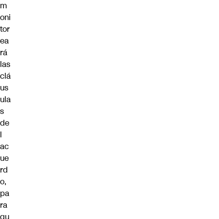
m
oni
tor
ea
rá
las
clá
us
ula
s
de
l
ac
ue
rd
o,
pa
ra
qu