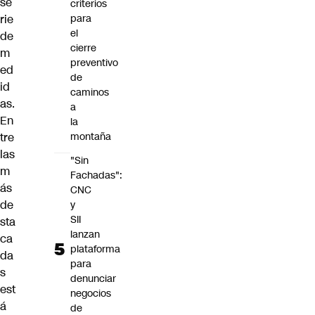
se
criterios
rie
para
el
de
cierre
m
preventivo
ed
de
id
caminos
as.
a
En
la
tre
montaña
las
"Sin
m
Fachadas":
ás
CNC
de
y
SII
sta
lanzan
ca
plataforma
da
para
s
denunciar
est
negocios
á
de