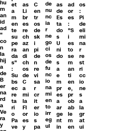
hu
de
et
as
C
as
ad
os
m
nu
a
Li
en
de
or
:
an
nc
m
br
tr
Es
es
Pi
id
ia
en
es
os
ta
:
de
ad
r
te
re
de
do
"S
eli
"
ne
su
ch
sk
s
i
mi
co
go
pe
az
i
U
es
na
n
ci
ra
an
pi
ni
to
r
la
os
da
di
de
do
se
re
hij
de
s"
ch
n
s
m
st
a
fu
:
os
re
a
an
ri
de
nc
Su
de
vi
e
ti
cc
B
io
bs
C
sa
m
en
io
er
na
ec
a
r
pr
e,
ne
na
mi
re
mi
cr
es
pr
s
rd
en
ta
la
it
a
ob
a
a
to
ri
Fl
er
ar
ab
la
Ve
irr
o
or
io
ge
le
gr
ra
eg
Pa
es
s
nt
m
at
y
ul
ve
y
pa
in
en
ui