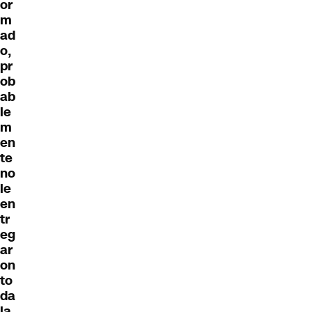
or
m
ad
o,
pr
ob
ab
le
m
en
te
no
le
en
tr
eg
ar
on
to
da
la