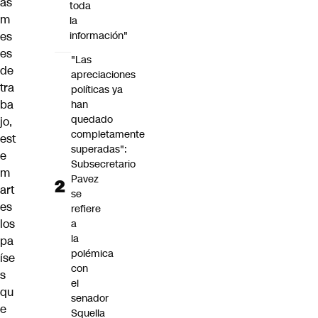
as
toda
m
la
es
información"
es
"Las
de
apreciaciones
tra
políticas ya
ba
han
quedado
jo,
completamente
est
superadas":
e
Subsecretario
m
Pavez
art
se
es
refiere
los
a
la
pa
polémica
íse
con
s
el
qu
senador
e
Squella