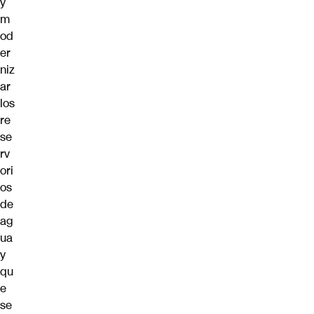
y
m
od
er
niz
ar
los
re
se
rv
ori
os
de
ag
ua
y
qu
e
se