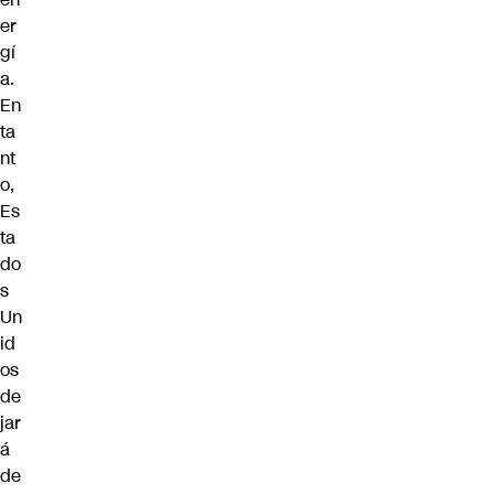
er
gí
a.
En
ta
nt
o,
Es
ta
do
s
Un
id
os
de
jar
á
de