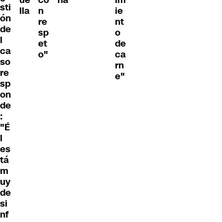
sti
lla
n
ie
ón
re
nt
de
sp
o
l
et
de
ca
o"
ca
so
rn
re
e"
sp
on
de
:
"É
l
es
tá
m
uy
de
si
nf