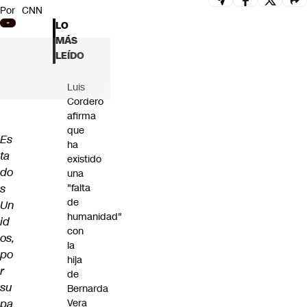
Por
CNN
Futuro 360
LO
Opinión
MÁS
LEÍDO
Luis
Cordero
afirma
que
Es
ha
ta
existido
do
una
s
"falta
de
Un
humanidad"
id
con
os,
la
po
hija
r
de
su
Bernarda
pa
Vera