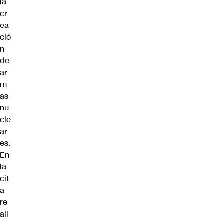
la
cr
ea
ció
n
de
ar
m
as
nu
cle
ar
es.
En
la
cit
a
re
ali