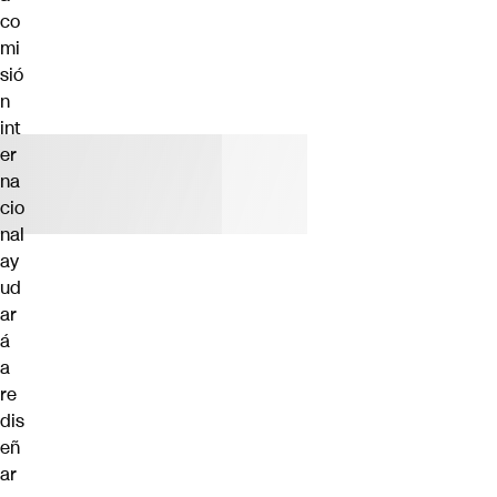
co
mi
sió
n
int
er
na
cio
nal
ay
ud
ar
á
a
re
dis
eñ
ar