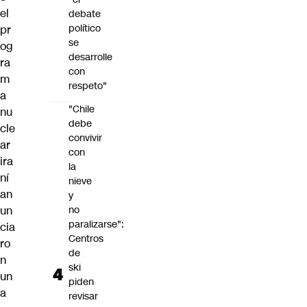
el
debate
político
pr
se
og
desarrolle
ra
con
m
respeto"
a
"Chile
nu
debe
cle
convivir
ar
con
ira
la
ní
nieve
an
y
un
no
paralizarse":
cia
Centros
ro
de
n
ski
un
piden
a
revisar