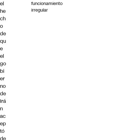
el
funcionamiento
irregular
he
ch
o
de
qu
e
el
go
bi
er
no
de
Irá
n
ac
ep
tó
de