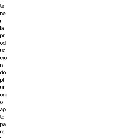
te
ne
r
la
pr
od
uc
ció
n
de
pl
ut
oni
o
ap
to
pa
ra