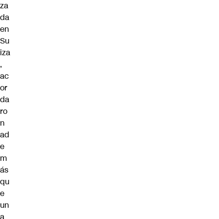
za
da
en
Su
iza
,
ac
or
da
ro
n
ad
e
m
ás
qu
e
un
a