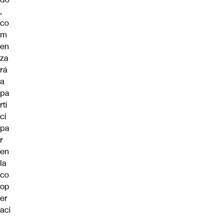
,
co
m
en
za
rá
a
pa
rti
ci
pa
r
en
la
co
op
er
aci