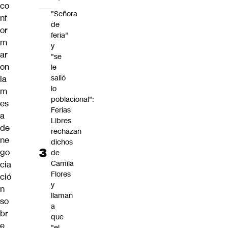
co
"Señora
nf
de
or
feria"
m
y
ar
"se
on
le
salió
la
lo
m
poblacional":
es
Ferias
a
Libres
de
rechazan
ne
dichos
go
de
Camila
cia
Flores
ció
y
n
llaman
so
a
br
que
e
"el