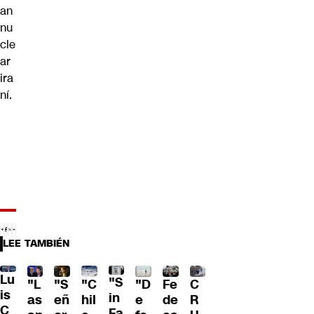
an
nu
cle
ar
ira
ní.
LEE TAMBIÉN
Lu
"S
"L
"S
"C
"D
Fe
C
is
in
as
eñ
hil
e
de
R
C
Fa