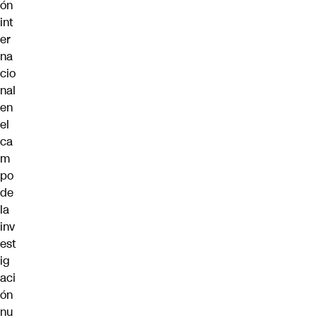
ón
int
er
na
cio
nal
en
el
ca
m
po
de
la
inv
est
ig
aci
ón
nu