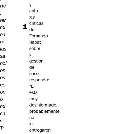
y
rte
ante
,
las
ter
críticas
mi
de
na
Fernando
rá
Rabat
las
sobre
la
sa
gestión
nci
del
on
caso
es
responde:
ec
"Él
on
está
ó
muy
desinformado,
mi
probablemente
ca
no
s.
le
Tr
entregaron