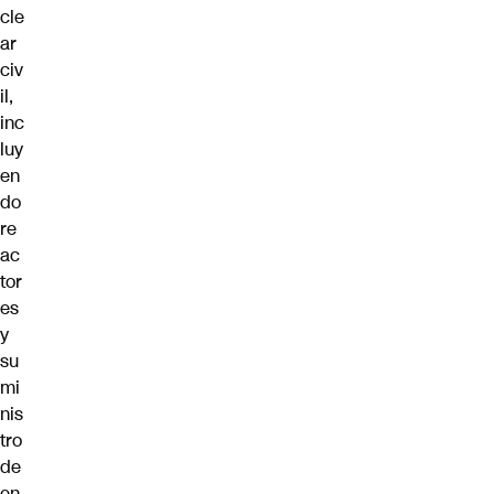
cle
ar
civ
il,
inc
luy
en
do
re
ac
tor
es
y
su
mi
nis
tro
de
en