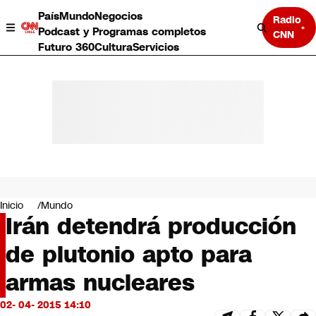
País
Mundo
Negocios
Radio
Podcast y Programas completos
CNN
Futuro 360
Cultura
Servicios
País
Mundo
Negocios
Inicio
Mundo
Irán detendrá producción
Deportes
Programas completos
de plutonio apto para
Cultura
Servicios
armas nucleares
Bits
CNN Data
02- 04- 2015 14:10
CNN tiempo