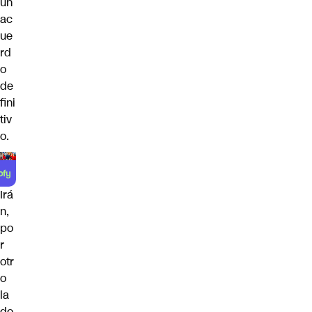
un
ac
ue
rd
o
de
fini
tiv
o.
Irá
n,
po
r
otr
o
la
do