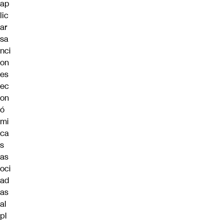
ap
lic
ar
sa
nci
on
es
ec
on
ó
mi
ca
s
as
oci
ad
as
al
pl