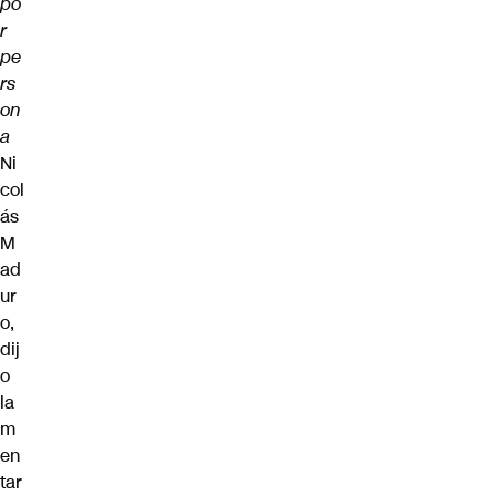
po
r
pe
rs
on
a
Ni
col
ás
M
ad
ur
o,
dij
o
la
m
en
tar