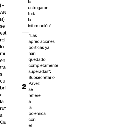
le
(F
entregaron
AN
toda
B)
la
se
información"
est
"Las
rel
apreciaciones
ló
políticas ya
mi
han
quedado
en
completamente
tra
superadas":
s
Subsecretario
cu
Pavez
brí
se
a
refiere
la
a
la
rut
polémica
a
con
Ca
el