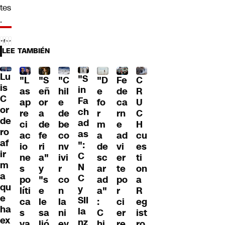
tes
.
LEE TAMBIÉN
Lu
"S
"L
"S
"C
"D
Fe
C
is
in
as
eñ
hil
e
de
R
C
Fa
ap
or
e
fo
ca
U
or
ch
re
a
de
r
rn
C
de
ad
ci
de
be
m
e
H
ro
as
ac
fe
co
a
ad
cu
af
":
io
ri
nv
de
vi
es
ir
C
ne
a"
ivi
sc
er
ti
m
N
s
y
r
ar
te
on
a
C
po
"s
co
ad
po
a
qu
y
líti
e
n
a"
r
R
e
SII
ca
le
la
:
ci
eg
ha
la
s
sa
ni
C
er
ist
ex
nz
ya
lió
ev
hi
re
ro