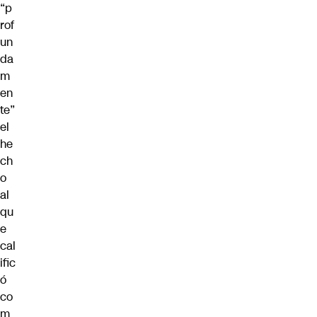
“p
rof
un
da
m
en
te”
el
he
ch
o
al
qu
e
cal
ific
ó
co
m