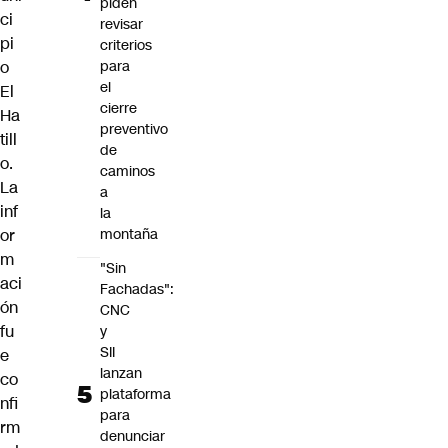
piden
ci
revisar
pi
criterios
o
para
el
El
cierre
Ha
preventivo
till
de
o.
caminos
La
a
inf
la
or
montaña
m
"Sin
aci
Fachadas":
ón
CNC
fu
y
SII
e
lanzan
co
plataforma
nfi
para
rm
denunciar