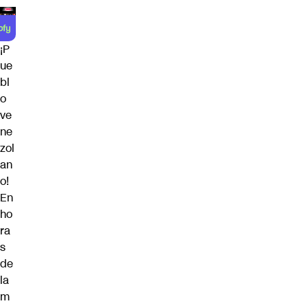
¡P
ue
bl
o
ve
ne
zol
an
o!
En
ho
ra
s
de
la
m