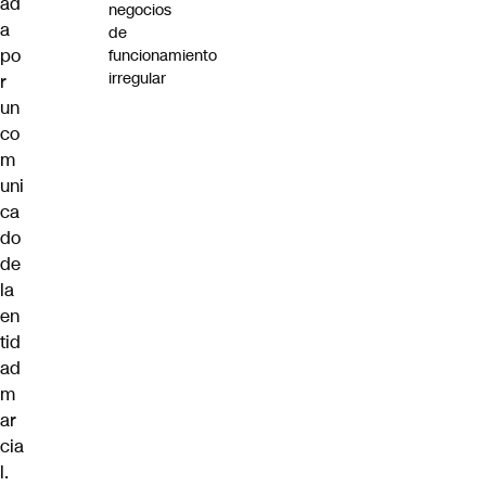
ad
negocios
a
de
po
funcionamiento
irregular
r
un
co
m
uni
ca
do
de
la
en
tid
ad
m
ar
cia
l.