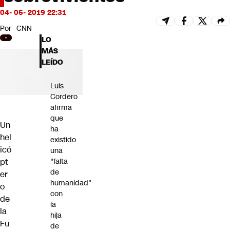
Futuro 360
04- 05- 2019 22:31
Opinión
Por
CNN
LO
MÁS
LEÍDO
Luis
Cordero
afirma
que
Un
ha
hel
existido
icó
una
pt
"falta
de
er
humanidad"
o
con
de
la
la
hija
Fu
de