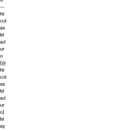
—
Ni
col
ás
M
ad
ur
o
(@
Ni
col
as
M
ad
ur
o)
M
ay