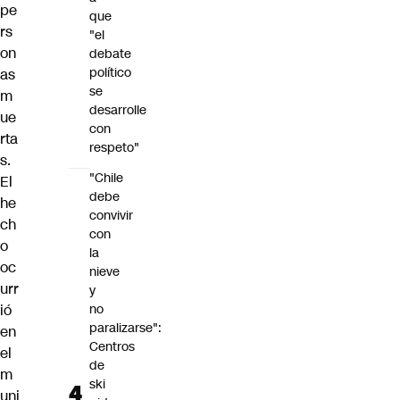
pe
que
rs
"el
on
debate
político
as
se
m
desarrolle
ue
con
rta
respeto"
s.
"Chile
El
debe
he
convivir
ch
con
o
la
oc
nieve
urr
y
ió
no
paralizarse":
en
Centros
el
de
m
ski
uni