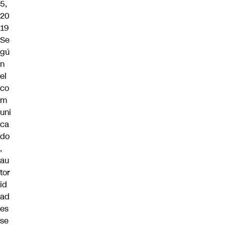
5,
20
19
Se
gú
n
el
co
m
uni
ca
do
,
au
tor
id
ad
es
se