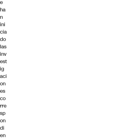
e
ha
n
ini
cia
do
las
inv
est
ig
aci
on
es
co
rre
sp
on
di
en