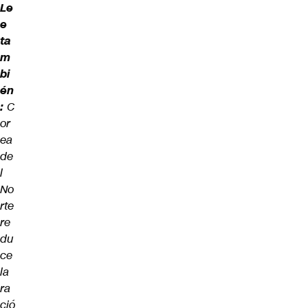
Le
e
ta
m
bi
én
:
C
or
ea
de
l
No
rte
re
du
ce
la
ra
ció