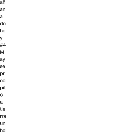
añ
an
a
de
ho
y
#4
M
ay
se
pr
eci
pit
ó
a
tie
rra
un
hel