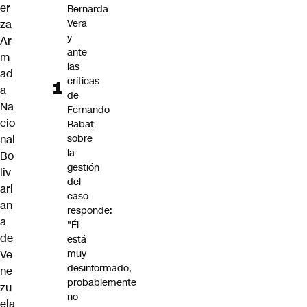
er
Bernarda
za
Vera
y
Ar
ante
m
las
ad
críticas
a
de
Na
Fernando
cio
Rabat
nal
sobre
la
Bo
gestión
liv
del
ari
caso
an
responde:
a
"Él
de
está
Ve
muy
desinformado,
ne
probablemente
zu
no
ela