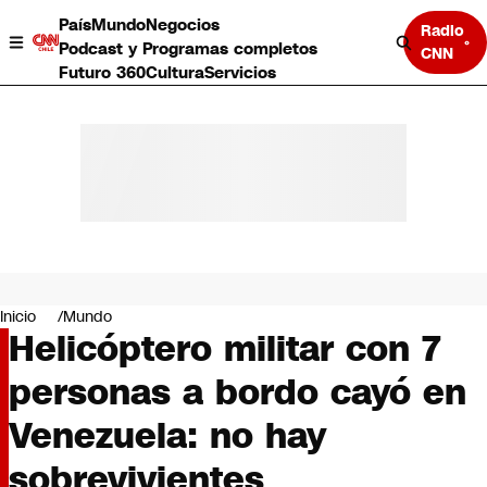
País
Mundo
Negocios
Radio
Podcast y Programas completos
CNN
Futuro 360
Cultura
Servicios
País
Mundo
Negocios
Inicio
Mundo
Helicóptero militar con 7
Deportes
Programas completos
personas a bordo cayó en
Cultura
Servicios
Venezuela: no hay
Bits
CNN Data
sobrevivientes
CNN tiempo