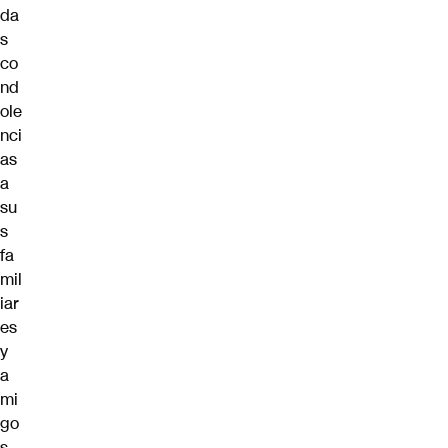
da
s
co
nd
ole
nci
as
a
su
s
fa
mil
iar
es
y
a
mi
go
s.