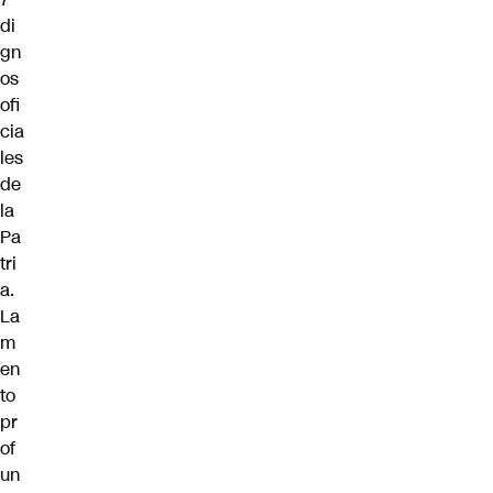
di
gn
os
ofi
cia
les
de
la
Pa
tri
a.
La
m
en
to
pr
of
un