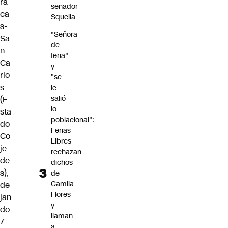
ra
senador
ca
Squella
s-
"Señora
Sa
de
n
feria"
Ca
y
rlo
"se
s
le
salió
(E
lo
sta
poblacional":
do
Ferias
Co
Libres
je
rechazan
de
dichos
s),
de
Camila
de
Flores
jan
y
do
llaman
7
a