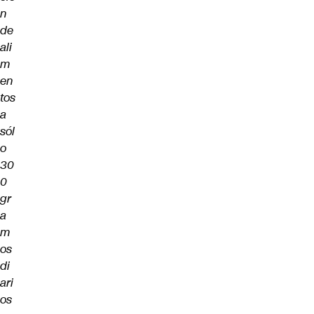
n
de
ali
m
en
tos
a
sól
o
30
0
gr
a
m
os
di
ari
os