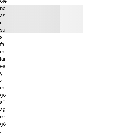
ole
nci
as
a
su
s
fa
mil
iar
es
y
a
mi
go
s”,
ag
re
gó
.