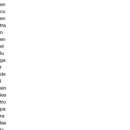
en
cu
en
tra
n
en
el
lu
ga
r
de
l
sin
ies
tro
pa
ra
las
la