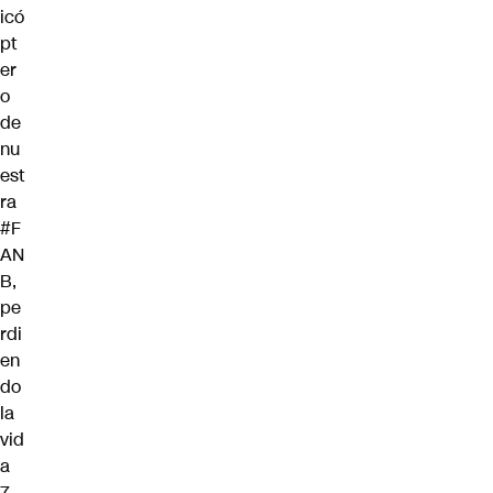
icó
pt
er
o
de
nu
est
ra
#F
AN
B
,
pe
rdi
en
do
la
vid
a
7