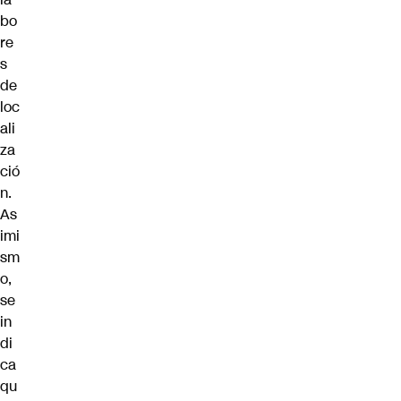
bo
re
s
de
loc
ali
za
ció
n.
As
imi
sm
o,
se
in
di
ca
qu