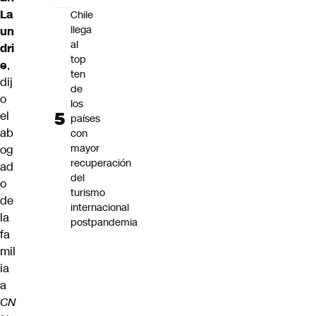
La
Chile
llega
un
al
dri
top
e
,
ten
dij
de
o
los
el
países
ab
con
mayor
og
recuperación
ad
del
o
turismo
de
internacional
la
postpandemia
fa
mil
ia
a
CN