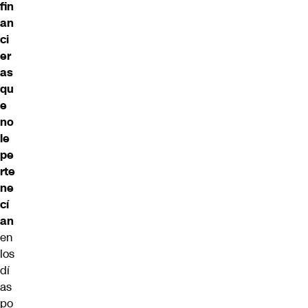
fin
an
ci
er
as
qu
e
no
le
pe
rte
ne
cí
an
en
los
dí
as
po