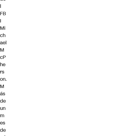
l
FB
I
Mi
ch
ael
M
cP
he
rs
on.
M
ás
de
un
m
es
de