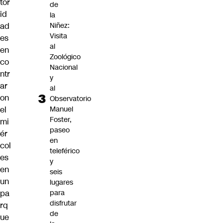
tor
de
id
la
ad
Niñez:
Visita
es
al
en
Zoológico
co
Nacional
ntr
y
ar
al
on
Observatorio
el
Manuel
Foster,
mi
paseo
ér
en
col
teleférico
es
y
en
seis
un
lugares
pa
para
disfrutar
rq
de
ue