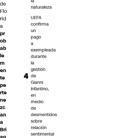
la
de
naturaleza
Flo
UEFA
rid
confirma
a
un
pr
pago
ob
a
ab
exempleada
le
durante
m
la
gestión
en
de
te
Gianni
pe
Infantino,
rte
en
ne
medio
zc
de
an
desmentidos
sobre
a
relación
Bri
sentimental
an