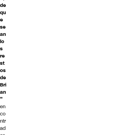
de
qu
e
se
an
lo
s
re
st
os
de
Bri
an
”
en
co
ntr
ad