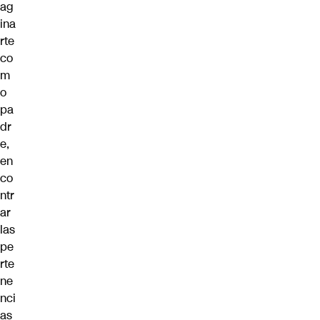
ag
ina
rte
co
m
o
pa
dr
e,
en
co
ntr
ar
las
pe
rte
ne
nci
as