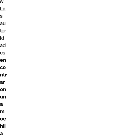
N
.
La
s
au
tor
id
ad
es
en
co
ntr
ar
on
un
a
m
oc
hil
a