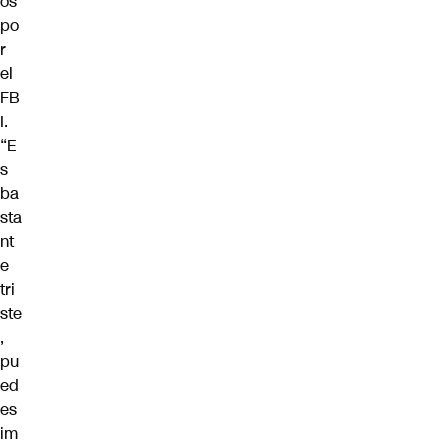
os
po
r
el
FB
I.
“E
s
ba
sta
nt
e
tri
ste
,
pu
ed
es
im