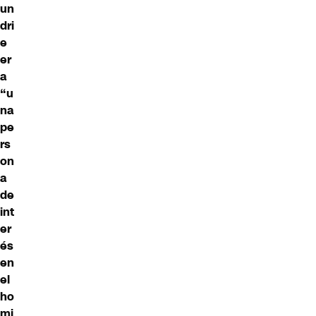
un
dri
e
er
a
“u
na
pe
rs
on
a
de
int
er
és
en
el
ho
mi