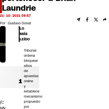
Futuro 360
Laundrie
Opinión
21- 10- 2021 09:57
Por
Gustavo Donat
LO
MÁS
LEÍDO
Tribunal
ordena
bloquear
sitios
de
apuestas
online
y
establece
mecanismo
propuesto
(C
por
NN