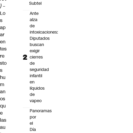
Subtel
)
–
Lo
Ante
alza
s
de
ap
intoxicaciones:
ar
Diputados
en
buscan
tes
exigir
re
cierres
sto
de
seguridad
s
infantil
hu
en
m
líquidos
an
de
os
vapeo
qu
Panoramas
e
por
las
el
au
Día