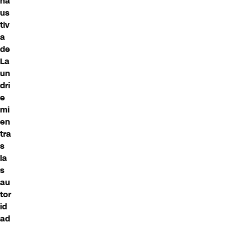
ha
us
tiv
a
de
La
un
dri
e
mi
en
tra
s
la
s
au
tor
id
ad