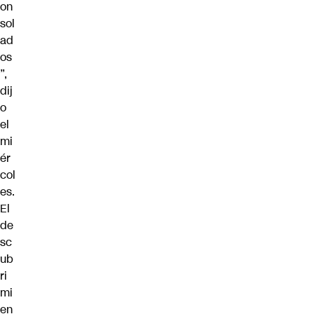
on
sol
ad
os
”,
dij
o
el
mi
ér
col
es.
El
de
sc
ub
ri
mi
en