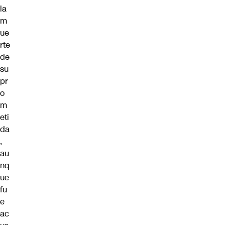
la
m
ue
rte
de
su
pr
o
m
eti
da
,
au
nq
ue
fu
e
ac