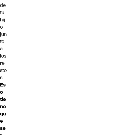
de
tu
hij
o
jun
to
a
los
re
sto
s.
Es
o
tie
ne
qu
e
se