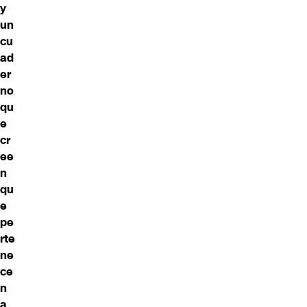
y
un
cu
ad
er
no
qu
e
cr
ee
n
qu
e
pe
rte
ne
ce
n
a