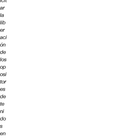
icit
ar
la
lib
er
aci
ón
de
los
op
osi
tor
es
de
te
ni
do
s
en