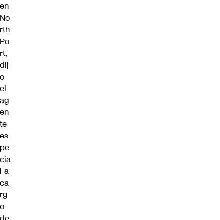
en
No
rth
Po
rt,
dij
o
el
ag
en
te
es
pe
cia
l a
ca
rg
o
de