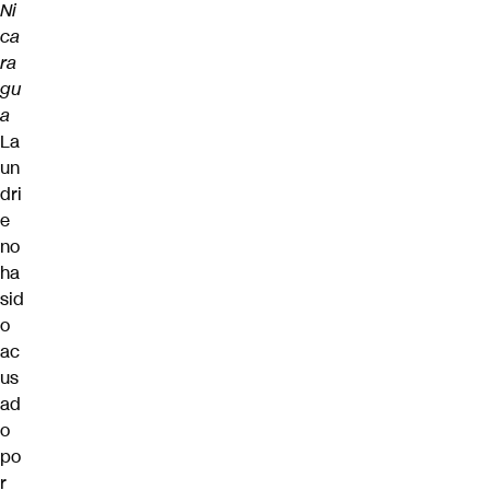
Ni
ca
ra
gu
a
La
un
dri
e
no
ha
sid
o
ac
us
ad
o
po
r