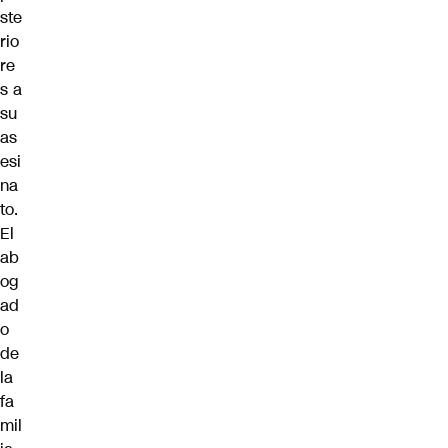
ste
rio
re
s a
su
as
esi
na
to.
El
ab
og
ad
o
de
la
fa
mil