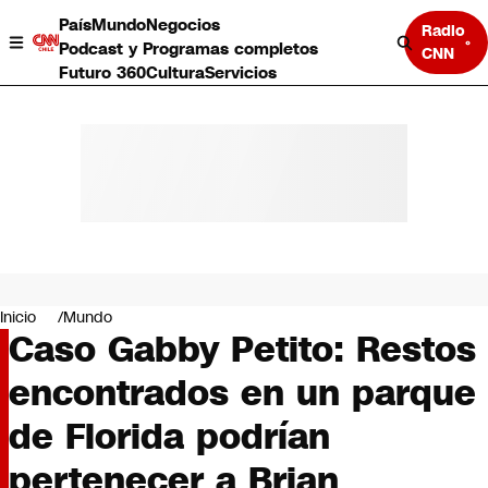
País
Mundo
Negocios
Radio
Podcast y Programas completos
CNN
Futuro 360
Cultura
Servicios
País
Mundo
Negocios
Inicio
Mundo
Caso Gabby Petito: Restos
Deportes
Programas completos
encontrados en un parque
Cultura
Servicios
de Florida podrían
Bits
CNN Data
pertenecer a Brian
CNN tiempo