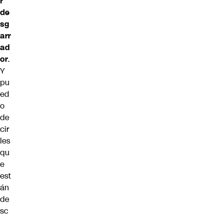
r
de
sg
arr
ad
or
.
Y
pu
ed
o
de
cir
les
qu
e
est
án
de
sc