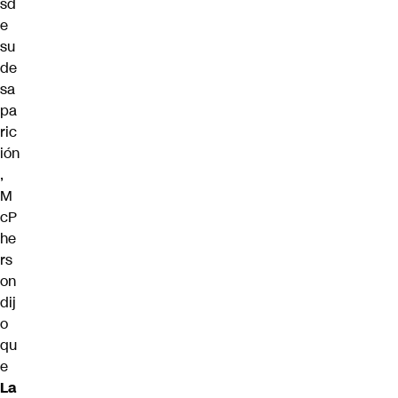
sd
e
su
de
sa
pa
ric
ión
,
M
cP
he
rs
on
dij
o
qu
e
La