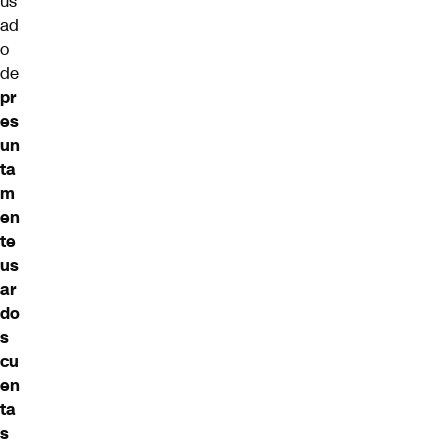
us
ad
o
de
pr
es
un
ta
m
en
te
us
ar
do
s
cu
en
ta
s