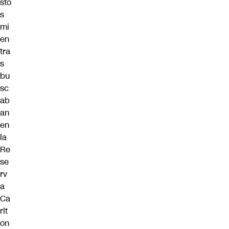
sto
s
mi
en
tra
s
bu
sc
ab
an
en
la
Re
se
rv
a
Ca
rlt
on