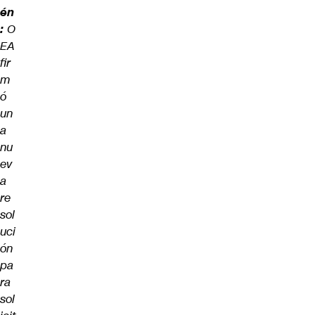
én
:
O
EA
fir
m
ó
un
a
nu
ev
a
re
sol
uci
ón
pa
ra
sol