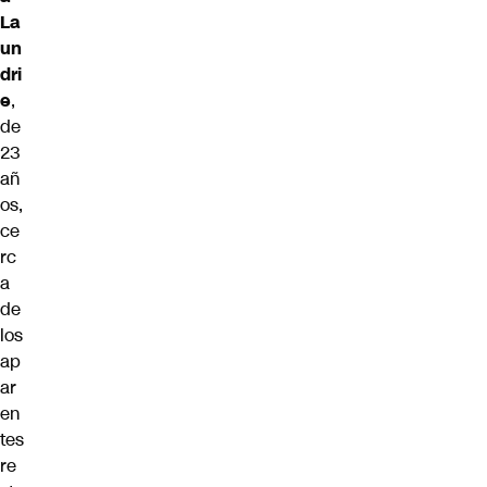
La
un
dri
e
,
de
23
añ
os,
ce
rc
a
de
los
ap
ar
en
tes
re