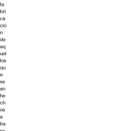
fa
bri
ca
ció
n
de
aq
uel
los
qu
e
se
an
he
ch
os
a
ba
se