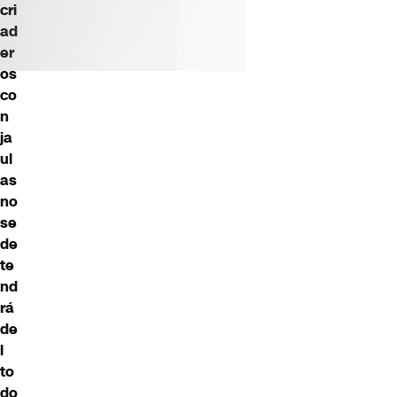
cri
ad
er
os
co
n
ja
ul
as
no
se
de
te
nd
rá
de
l
to
do