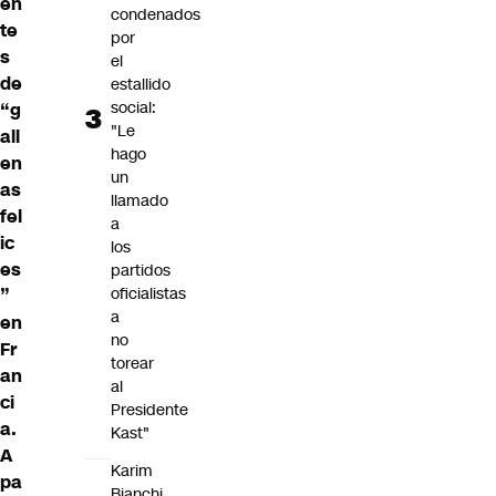
en
condenados
te
por
s
el
de
estallido
social:
“g
"Le
all
hago
en
un
as
llamado
fel
a
ic
los
es
partidos
oficialistas
”
a
en
no
Fr
torear
an
al
ci
Presidente
a.
Kast"
A
Karim
pa
Bianchi