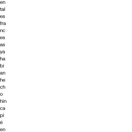
en
tal
es
fra
nc
es
as
ya
ha
bí
an
he
ch
o
hin
ca
pi
é
en