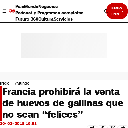
País
Mundo
Negocios
Radio
Podcast y Programas completos
CNN
Futuro 360
Cultura
Servicios
País
Mundo
Negocios
Inicio
Mundo
Francia prohibirá la venta
Deportes
Programas completos
de huevos de gallinas que
Cultura
Servicios
no sean “felices”
Bits
CNN Data
20- 02- 2018 16:51
CNN tiempo