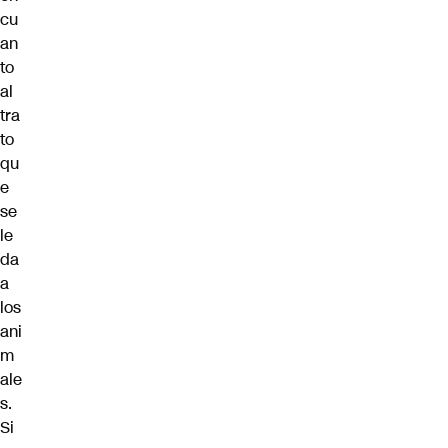
cu
an
to
al
tra
to
qu
e
se
le
da
a
los
ani
m
ale
s.
Si