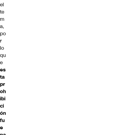
el
te
m
a,
po
r
lo
qu
e
es
ta
pr
oh
ibi
ci
ón
fu
e
pa