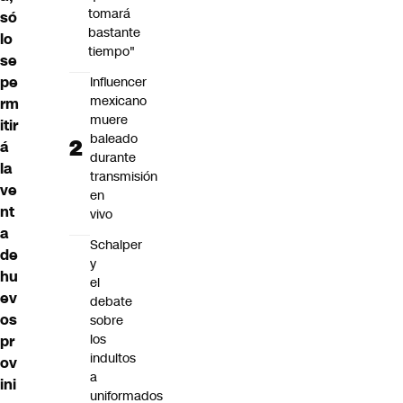
tomará
só
bastante
lo
tiempo"
se
pe
Influencer
mexicano
rm
muere
itir
baleado
á
durante
la
transmisión
ve
en
nt
vivo
a
Schalper
de
y
hu
el
ev
debate
os
sobre
los
pr
indultos
ov
a
ini
uniformados