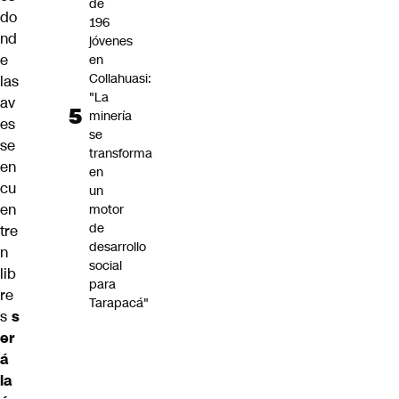
de
do
196
nd
jóvenes
e
en
Collahuasi:
las
"La
av
minería
es
se
se
transforma
en
en
cu
un
en
motor
de
tre
desarrollo
n
social
lib
para
re
Tarapacá"
s
s
er
á
la