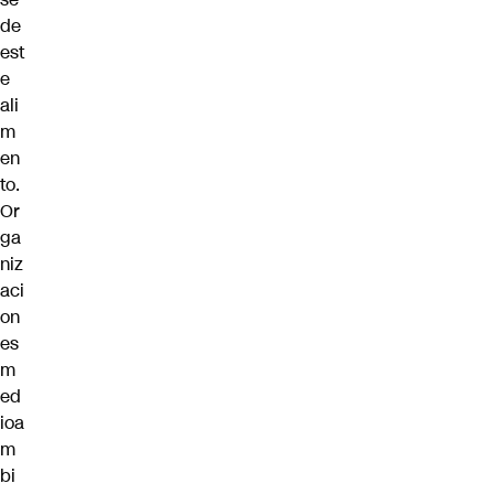
de
est
e
ali
m
en
to.
Or
ga
niz
aci
on
es
m
ed
ioa
m
bi