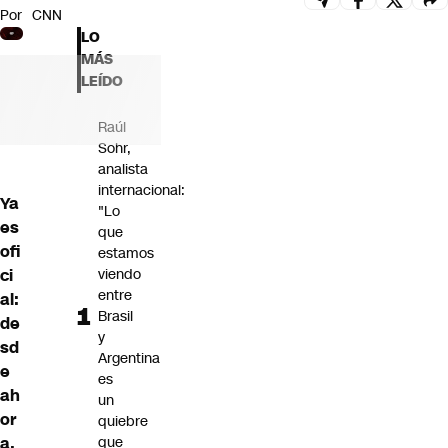
Por
CNN
Futuro 360
LO
Opinión
MÁS
LEÍDO
Raúl
Sohr,
analista
internacional:
Ya
"Lo
es
que
ofi
estamos
ci
viendo
entre
al:
Brasil
de
y
sd
Argentina
e
es
ah
un
or
quiebre
a,
que