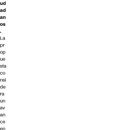
ud
ad
an
os
.
La
pr
op
ue
sta
co
nsi
de
ra
un
av
an
ce
en