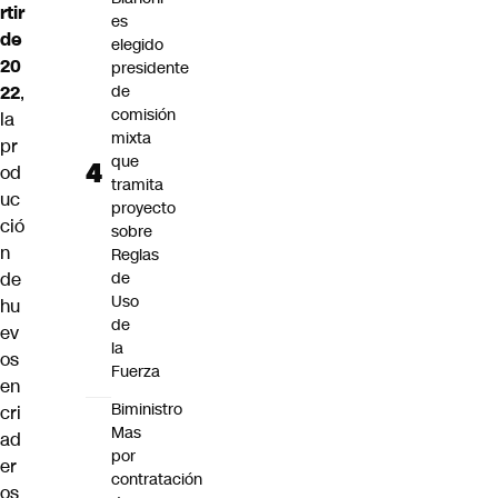
rtir
es
de
elegido
20
presidente
22
,
de
comisión
la
mixta
pr
que
od
tramita
uc
proyecto
ció
sobre
n
Reglas
de
de
Uso
hu
de
ev
la
os
Fuerza
en
Biministro
cri
Mas
ad
por
er
contratación
os