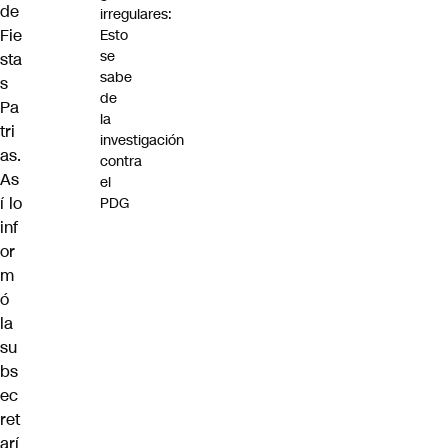
de
irregulares:
Fie
Esto
se
sta
sabe
s
de
Pa
la
tri
investigación
as.
contra
As
el
í lo
PDG
inf
or
m
ó
la
su
bs
ec
ret
arí