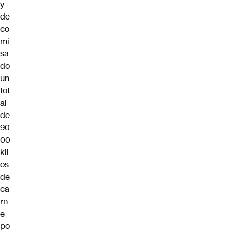
y
de
co
mi
sa
do
un
tot
al
de
90
00
kil
os
de
ca
rn
e
po