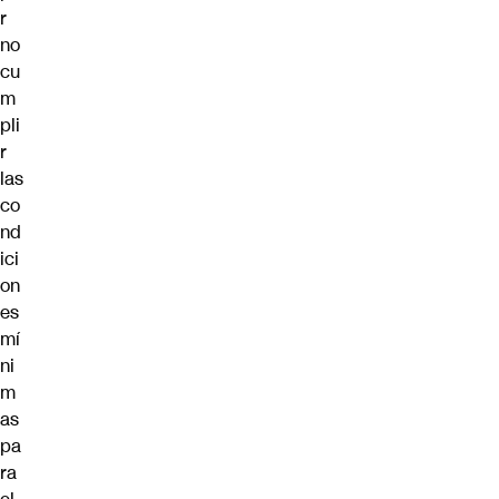
r
no
cu
m
pli
r
las
co
nd
ici
on
es
mí
ni
m
as
pa
ra