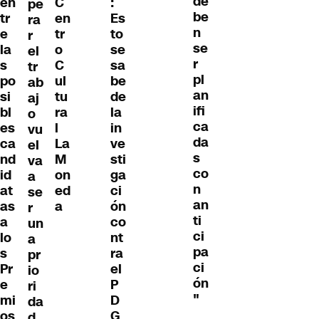
de
en
C
:
pe
be
tr
en
Es
ra
n
e
tr
to
r
se
la
o
se
el
r
s
C
sa
tr
pl
po
ul
be
ab
an
si
tu
de
aj
ifi
bl
ra
la
o
ca
es
l
in
vu
da
ca
La
ve
el
s
nd
M
sti
va
co
id
on
ga
a
n
at
ed
ci
se
an
as
a
ón
r
ti
a
co
un
ci
lo
nt
a
pa
s
ra
pr
ci
Pr
el
io
ón
e
P
ri
"
mi
D
da
os
G
d