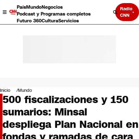
País
Mundo
Negocios
Radio
Podcast y Programas completos
CNN
Futuro 360
Cultura
Servicios
País
Mundo
Negocios
Inicio
Mundo
500 fiscalizaciones y 150
Deportes
Programas completos
sumarios: Minsal
Cultura
Servicios
despliega Plan Nacional en
Bits
CNN Data
fondas y ramadas de cara
CNN tiempo