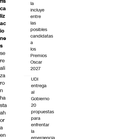
fis
la
ca
incluye
liz
entre
las
ac
posibles
io
candidatas
ne
a
s
los
se
Premios
re
Oscar
ali
2027
za
UDI
ro
entrega
n
al
ha
Gobierno
sta
20
propuestas
ah
para
or
enfrentar
a
la
en
emergencia