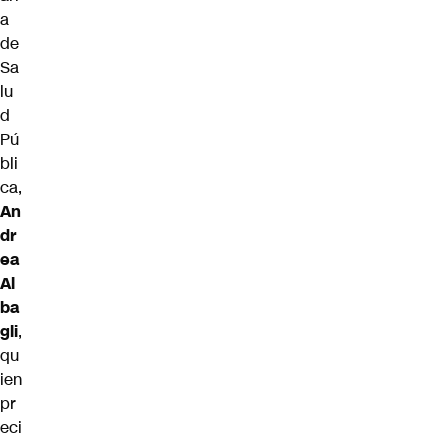
a
de
Sa
lu
d
Pú
bli
ca,
An
dr
ea
Al
ba
gli
,
qu
ien
pr
eci