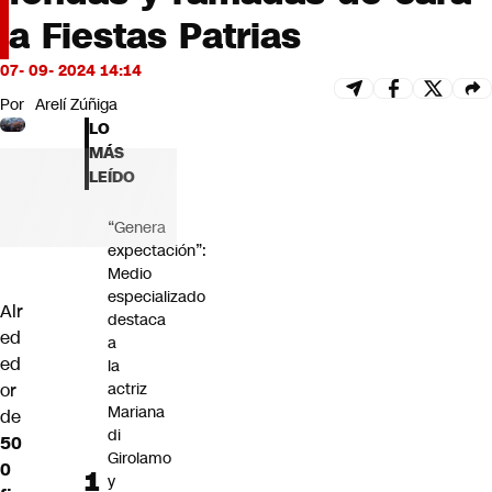
Futuro 360
a Fiestas Patrias
Opinión
07- 09- 2024 14:14
Por
Arelí Zúñiga
LO
MÁS
LEÍDO
“Genera
expectación”:
Medio
especializado
Alr
destaca
ed
a
ed
la
actriz
or
Mariana
de
di
50
Girolamo
0
y