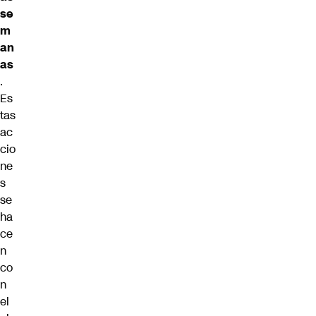
se
m
an
as
.
Es
tas
ac
cio
ne
s
se
ha
ce
n
co
n
el