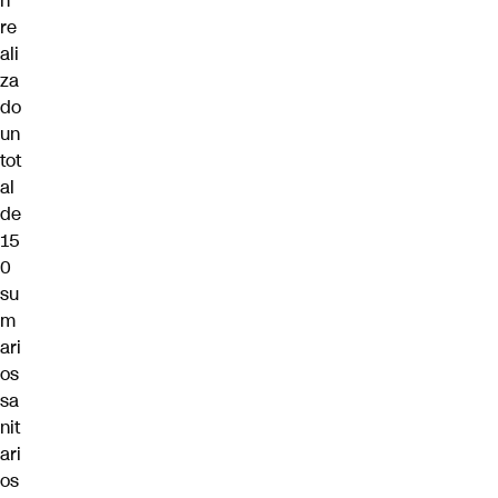
n
re
ali
za
do
un
tot
al
de
15
0
su
m
ari
os
sa
nit
ari
os