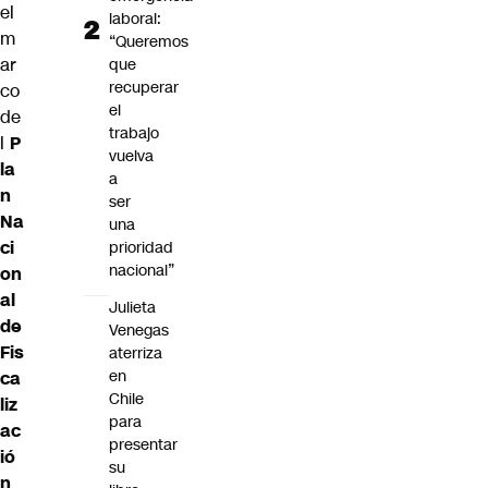
el
laboral:
m
“Queremos
ar
que
recuperar
co
el
de
trabajo
l
P
vuelva
la
a
n
ser
Na
una
ci
prioridad
nacional”
on
al
Julieta
de
Venegas
Fis
aterriza
en
ca
Chile
liz
para
ac
presentar
ió
su
n