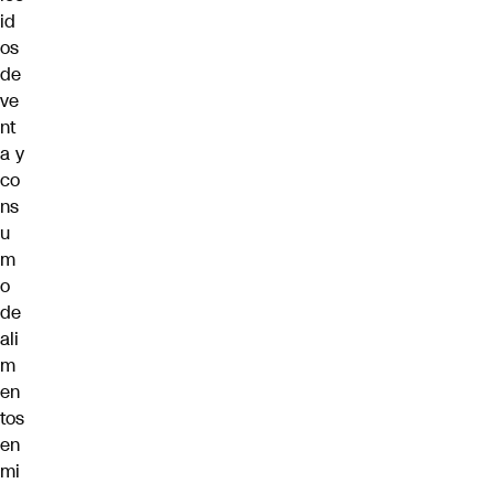
id
os
de
ve
nt
a y
co
ns
u
m
o
de
ali
m
en
tos
en
mi