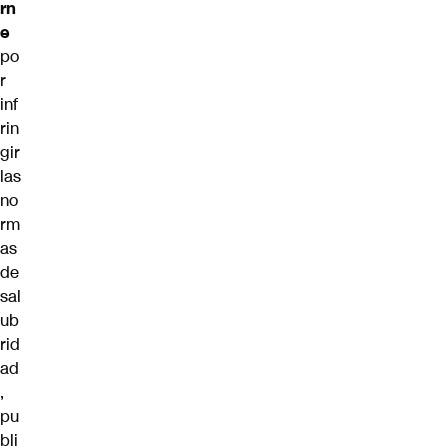
rn
e
po
r
inf
rin
gir
las
no
rm
as
de
sal
ub
rid
ad
,
pu
bli