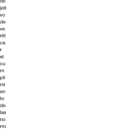
ob
jeti
vo
de
ve
rifi
ca
r
el
cu
m
pli
mi
en
to
de
las
no
rm