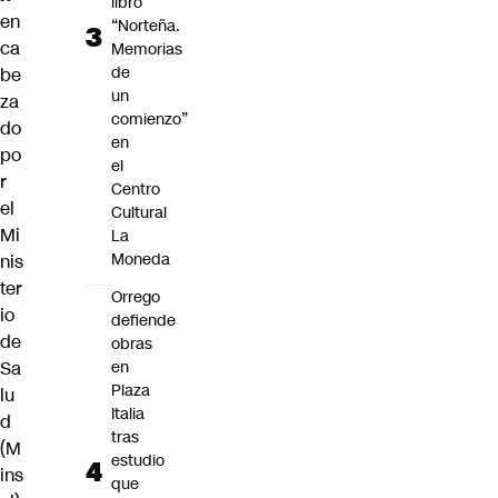
libro
en
“Norteña.
ca
Memorias
de
be
un
za
comienzo”
do
en
po
el
r
Centro
el
Cultural
Mi
La
Moneda
nis
ter
Orrego
io
defiende
de
obras
en
Sa
Plaza
lu
Italia
d
tras
(M
estudio
ins
que