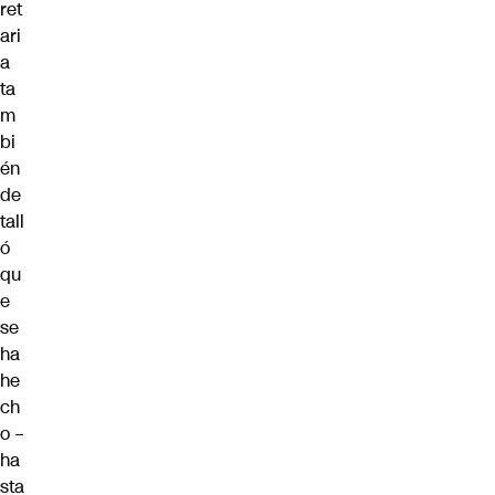
ret
ari
a
ta
m
bi
én
de
tall
ó
qu
e
se
ha
he
ch
o –
ha
sta