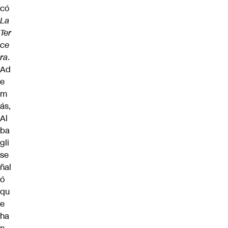
có
La
Ter
ce
ra
.
Ad
e
m
ás,
Al
ba
gli
se
ñal
ó
qu
e
ha