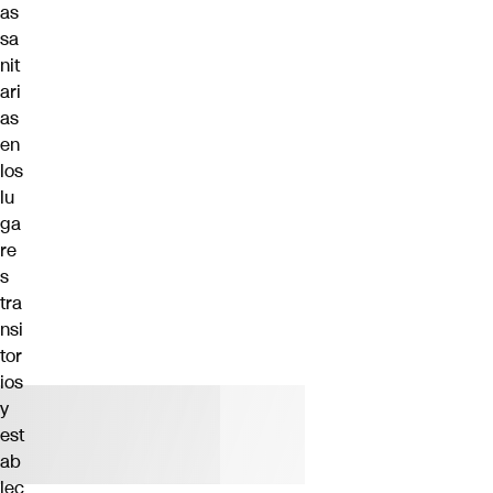
as
sa
nit
ari
as
en
los
lu
ga
re
s
tra
nsi
tor
ios
y
est
ab
lec