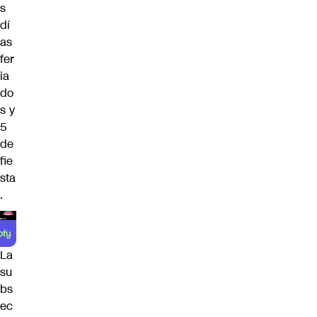
s
dí
as
fer
ia
do
s y
5
de
fie
sta
.
La
su
bs
ec