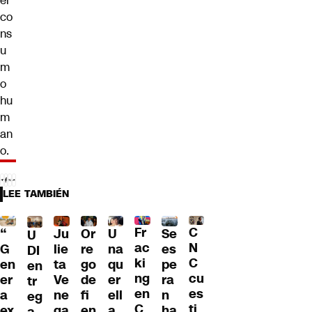
el
co
ns
u
m
o
hu
m
an
o.
LEE TAMBIÉN
Fr
C
“
Ju
Or
U
Se
U
ac
N
G
lie
re
na
es
DI
ki
C
en
ta
go
qu
pe
en
ng
cu
er
Ve
de
er
ra
tr
en
es
a
ne
fi
ell
n
eg
C
ti
ex
ga
en
a
ha
a