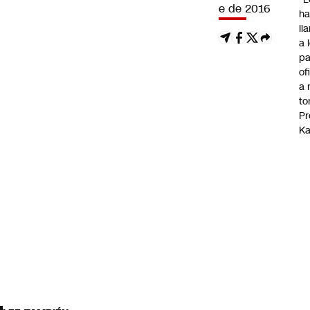
e de 2016
ha
ll
a 
pa
of
a 
to
Pr
Ka