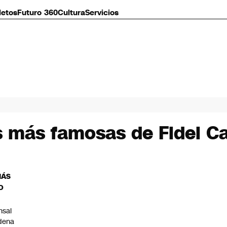
letos
Futuro 360
Cultura
Servicios
s más famosas de Fidel C
MÁS
O
nsal
dena