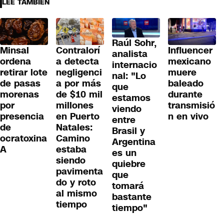
LEE TAMBIÉN
Raúl Sohr,
Minsal
Contralorí
Influencer
analista
ordena
a detecta
mexicano
internacio
retirar lote
negligenci
muere
nal: "Lo
de pasas
a por más
baleado
que
morenas
de $10 mil
durante
estamos
por
millones
transmisió
viendo
presencia
en Puerto
n en vivo
entre
de
Natales:
Brasil y
ocratoxina
Camino
Argentina
A
estaba
es un
siendo
quiebre
pavimenta
que
do y roto
tomará
al mismo
bastante
tiempo
tiempo"