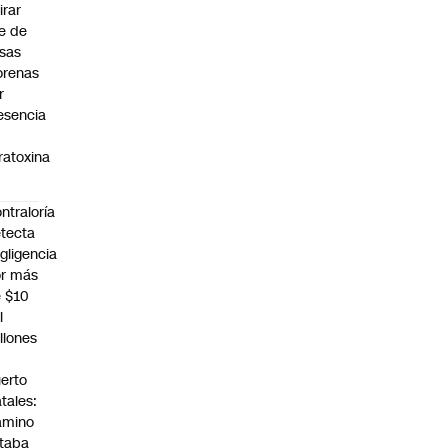
irar
te de
sas
renas
r
esencia
ratoxina
ntraloría
tecta
gligencia
r más
 $10
l
llones
n
erto
tales:
amino
taba