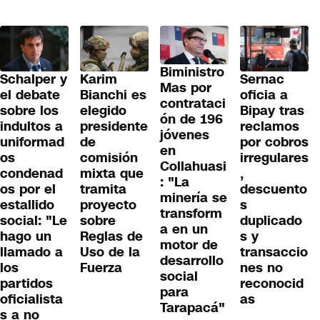
Biministro
Schalper y
Karim
Sernac
Mas por
el debate
Bianchi es
oficia a
contrataci
sobre los
elegido
Bipay tras
ón de 196
indultos a
presidente
reclamos
jóvenes
uniformad
de
por cobros
en
os
comisión
irregulares
Collahuasi
condenad
mixta que
,
: "La
os por el
tramita
descuento
minería se
estallido
proyecto
s
transform
social: "Le
sobre
duplicado
a en un
hago un
Reglas de
s y
motor de
llamado a
Uso de la
transaccio
desarrollo
los
Fuerza
nes no
social
partidos
reconocid
para
oficialista
as
Tarapacá"
s a no