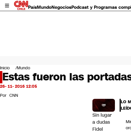
País
Mundo
Negocios
Podcast y Programas comp
País
Mundo
Inicio
Mundo
Negocios
Estas fueron las portada
Deportes
Programas completos
26- 11- 2016 12:05
Cultura
Por
CNN
Servicios
LO 
Bits
LEÍD
CNN Data
Sin lugar
CNN tiempo
a dudas
Mi
Futuro 360
or
Fidel
Opinión