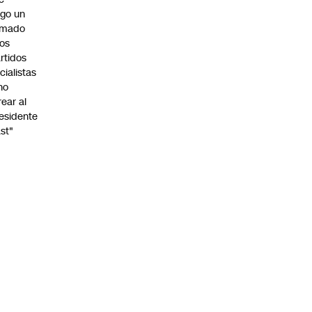
go un
amado
los
rtidos
icialistas
no
rear al
esidente
st"