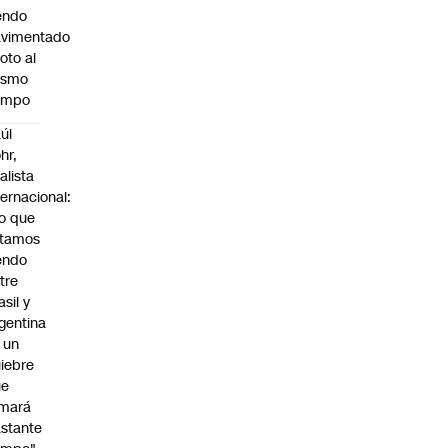
endo
avimentado
roto al
ismo
empo
úl
hr,
alista
ternacional:
o que
stamos
endo
tre
asil y
gentina
 un
iebre
ue
omará
stante