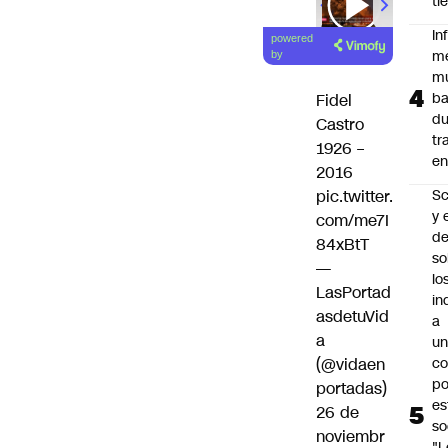
ti
00:00
/
01
In
powered
m
by
m
ba
Fidel
du
Castro
tr
1926 –
en
2016
Sc
pic.twitter.
y 
com/me7I
d
84xBtT
so
—
lo
LasPortad
in
asdetuVid
a
a
un
c
(@vidaen
po
portadas)
es
26 de
so
noviembr
"L