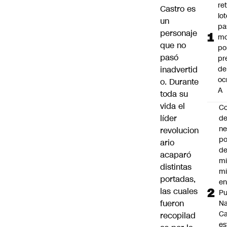
ret
Castro es
lo
un
pa
personaje
mo
que no
po
pasó
pr
inadvertid
de
oc
o. Durante
A
toda su
vida el
Co
líder
de
ne
revolucion
po
ario
de
acaparó
mi
distintas
mi
portadas,
e
las cuales
Pu
fueron
Na
C
recopilad
es