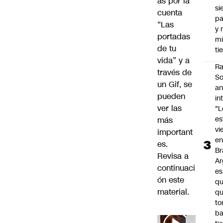
as por la
si
cuenta
p
“Las
y 
portadas
m
de tu
ti
vida” y a
Ra
través de
So
un Gif, se
an
pueden
in
ver las
"L
e
más
vi
important
en
es.
Br
Revisa a
Ar
continuaci
es
ón este
qu
material.
q
t
ba