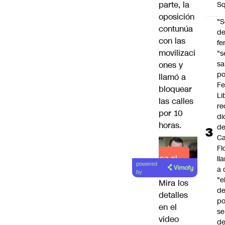
parte, la
Sq
oposición
"S
contunúa
d
con las
fe
movilizaci
"s
sa
ones y
po
llamó a
Fe
bloquear
Li
las calles
re
por 10
di
horas.
d
Ca
Fl
ll
Lea el
powered
a 
artículo
by
"e
Mira los
d
detalles
po
en el
se
video
de