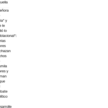
uella
eñora
e
ria" y
e le
lió lo
blacional":
rias
bres
chazan
chos
e
mila
ores y
aman
que
l
ebate
lítico
sarrolle