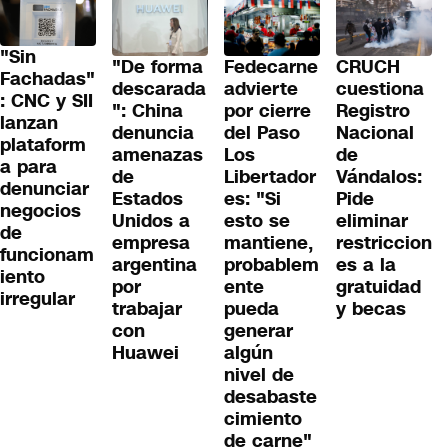
"Sin
"De forma
Fedecarne
CRUCH
Fachadas"
descarada
advierte
cuestiona
: CNC y SII
": China
por cierre
Registro
lanzan
denuncia
del Paso
Nacional
plataform
amenazas
Los
de
a para
de
Libertador
Vándalos:
denunciar
Estados
es: "Si
Pide
negocios
Unidos a
esto se
eliminar
de
empresa
mantiene,
restriccion
funcionam
argentina
probablem
es a la
iento
por
ente
gratuidad
irregular
trabajar
pueda
y becas
con
generar
Huawei
algún
nivel de
desabaste
cimiento
de carne"