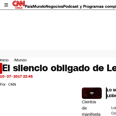
País
Mundo
Negocios
Podcast y Programas comp
País
Mundo
Inicio
Mundo
Negocios
El silencio obligado de 
Deportes
Programas completos
10- 07- 2017 22:45
Cultura
Por
CNN
Servicios
LO 
Bits
LEÍD
CNN Data
Cientos
CNN tiempo
de
Lu
Futuro 360
Co
manifesta
Opinión