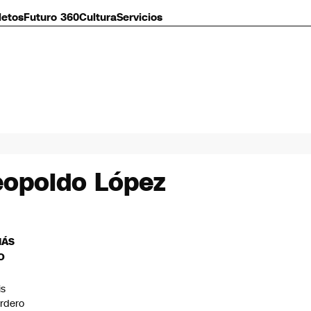
letos
Futuro 360
Cultura
Servicios
Leopoldo López
MÁS
O
is
rdero