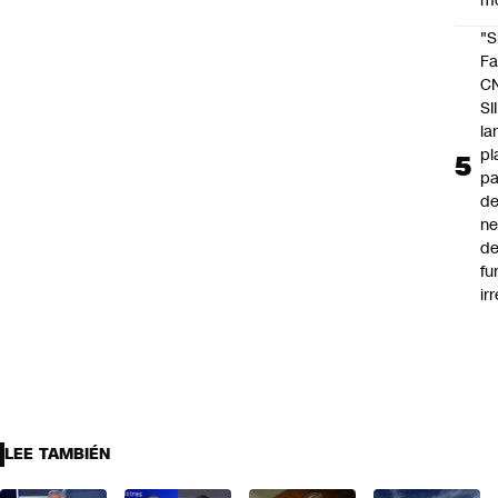
m
"S
Fa
C
SII
la
pl
pa
de
ne
d
fu
ir
LEE TAMBIÉN