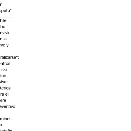
on
speto"
hile
ebe
nvivir
n la
eve y
o
ralizarse":
ntros
 ski
den
visar
iterios
ra el
erre
eventivo
e
aminos
la