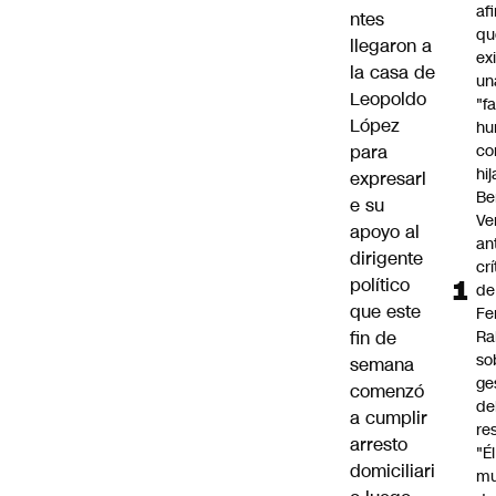
af
ntes
qu
llegaron a
ex
la casa de
un
Leopoldo
"f
López
hu
para
co
hi
expresarl
Be
e su
Ve
apoyo al
an
dirigente
cr
político
de
que
este
Fe
fin de
Ra
so
semana
ge
comenzó
de
a cumplir
re
arresto
"É
domiciliari
m