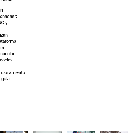
ontaña
in
chadas":
NC y
nzan
ataforma
ra
nunciar
gocios
e
ncionamiento
regular