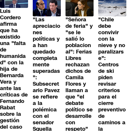
Luis
Cordero
"Las
"Señora
"Chile
afirma
apreciacio
de feria" y
debe
que ha
nes
"se le
convivir
existido
políticas y
salió lo
con la
una "falta
a han
poblacion
nieve y no
de
quedado
al": Ferias
paralizars
humanida
completa
Libres
e":
d" con la
mente
rechazan
Centros
hija de
superadas
dichos de
de ski
Bernarda
":
Camila
piden
Vera y
Subsecret
Flores y
revisar
ante las
ario Pavez
llaman a
criterios
críticas de
se refiere
que "el
para el
Fernando
a la
debate
cierre
Rabat
polémica
político se
preventivo
sobre la
con el
desarrolle
de
gestión
senador
con
caminos a
del caso
Squella
respeto"
la