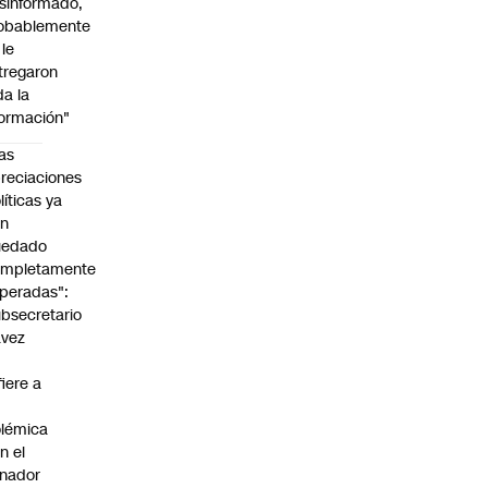
sinformado,
obablemente
 le
tregaron
da la
formación"
as
reciaciones
líticas ya
an
uedado
ompletamente
peradas":
bsecretario
avez
fiere a
lémica
n el
nador