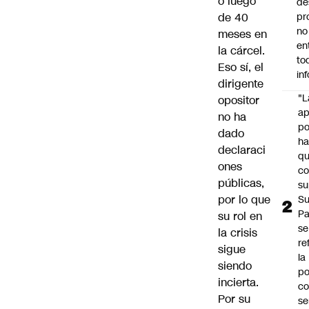
o
luego
de
de 40
pr
no
meses en
en
la cárcel.
to
Eso sí, el
in
dirigente
"L
opositor
ap
no ha
po
dado
h
declaraci
q
ones
c
públicas,
su
por lo que
Su
P
su rol en
se
la crisis
re
sigue
la
siendo
po
incierta.
co
Por su
se