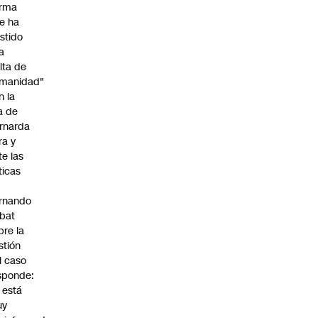
irma
e ha
istido
a
alta de
manidad"
n la
ja de
rnarda
ra y
te las
íticas
rnando
bat
bre la
stión
l caso
sponde:
l está
uy