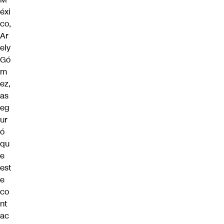
éxi
co,
Ar
ely
Gó
m
ez,
as
eg
ur
ó
qu
e
est
e
co
nt
ac