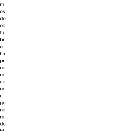
m
es
de
oc
tu
br
e.
La
pr
oc
ur
ad
or
a
ge
ne
ral
de
M