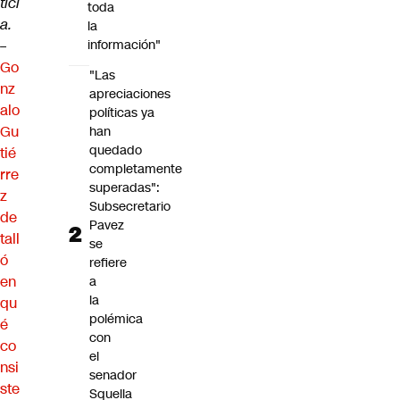
tici
toda
a.
la
–
información"
Go
"Las
nz
apreciaciones
alo
políticas ya
Gu
han
quedado
tié
completamente
rre
superadas":
z
Subsecretario
de
Pavez
tall
se
ó
refiere
en
a
la
qu
polémica
é
con
co
el
nsi
senador
ste
Squella