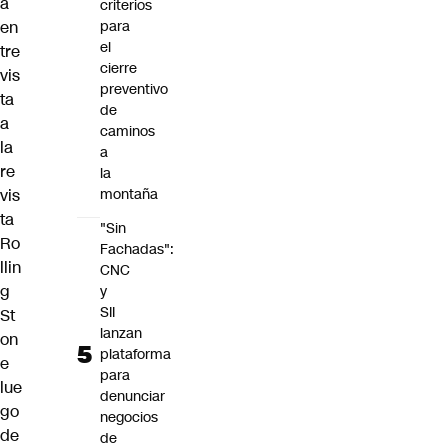
a
criterios
en
para
el
tre
cierre
vis
preventivo
ta
de
a
caminos
la
a
re
la
vis
montaña
ta
"Sin
Ro
Fachadas":
llin
CNC
g
y
SII
St
lanzan
on
plataforma
e
para
lue
denunciar
go
negocios
de
de