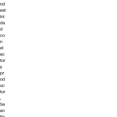
nd
est
ini
da
d
co
n
el
ac
tor
y
pr
od
uc
tor
,
Se
an
Pe