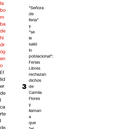
la
"Señora
bo
de
m
feria"
ba
y
de
"se
hi
le
salió
dr
lo
óg
poblacional":
en
Ferias
o
Libres
El
rechazan
líd
dichos
er
de
Camila
de
Flores
l
y
ca
llaman
rte
a
l
que
de
"el