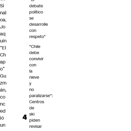
Si
debate
político
nal
se
oa,
desarrolle
Jo
con
aq
respeto"
uín
"Chile
“El
debe
Ch
convivir
ap
con
o”
la
Gu
nieve
zm
y
án,
no
paralizarse":
co
Centros
nc
de
ed
ski
ió
piden
un
revisar