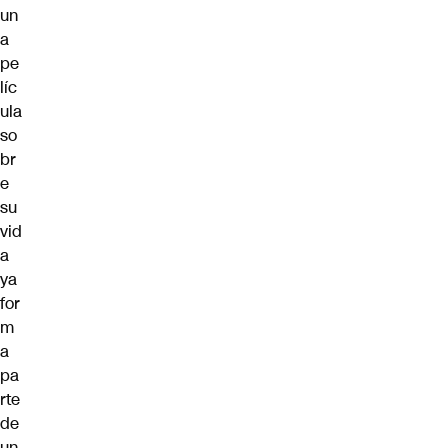
un
a
pe
líc
ula
so
br
e
su
vid
a
ya
for
m
a
pa
rte
de
un