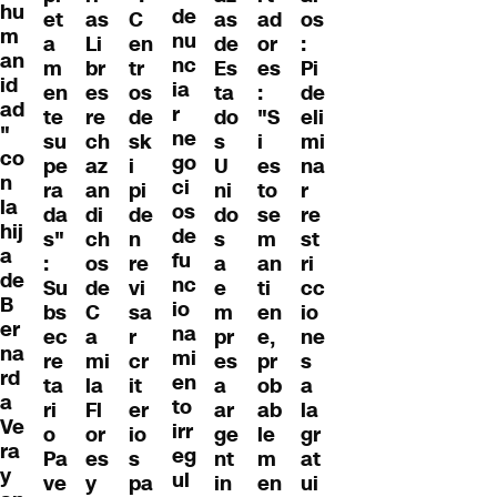
hu
de
et
as
C
as
ad
os
m
nu
a
Li
en
de
or
:
an
nc
m
br
tr
Es
es
Pi
id
ia
en
es
os
ta
:
de
ad
r
te
re
de
do
"S
eli
"
ne
su
ch
sk
s
i
mi
co
go
pe
az
i
U
es
na
n
ci
ra
an
pi
ni
to
r
la
os
da
di
de
do
se
re
hij
de
s"
ch
n
s
m
st
a
fu
:
os
re
a
an
ri
de
nc
Su
de
vi
e
ti
cc
B
io
bs
C
sa
m
en
io
er
na
ec
a
r
pr
e,
ne
na
mi
re
mi
cr
es
pr
s
rd
en
ta
la
it
a
ob
a
a
to
ri
Fl
er
ar
ab
la
Ve
irr
o
or
io
ge
le
gr
ra
eg
Pa
es
s
nt
m
at
y
ul
ve
y
pa
in
en
ui