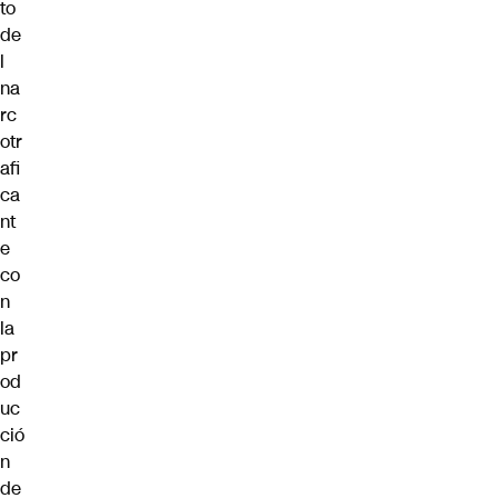
to
de
l
na
rc
otr
afi
ca
nt
e
co
n
la
pr
od
uc
ció
n
de