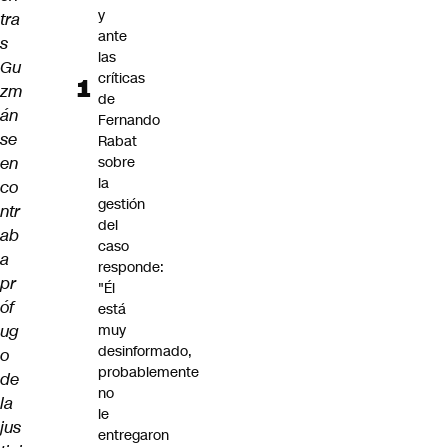
y
tra
ante
s
las
Gu
críticas
zm
de
án
Fernando
se
Rabat
en
sobre
la
co
gestión
ntr
del
ab
caso
a
responde:
pr
"Él
óf
está
ug
muy
desinformado,
o
probablemente
de
no
la
le
jus
entregaron