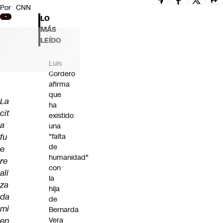
Por
CNN
Futuro 360
LO
Opinión
MÁS
LEÍDO
Luis
Cordero
afirma
que
La
ha
cit
existido
a
una
fu
"falta
de
e
humanidad"
re
con
ali
la
za
hija
da
de
mi
Bernarda
en
Vera