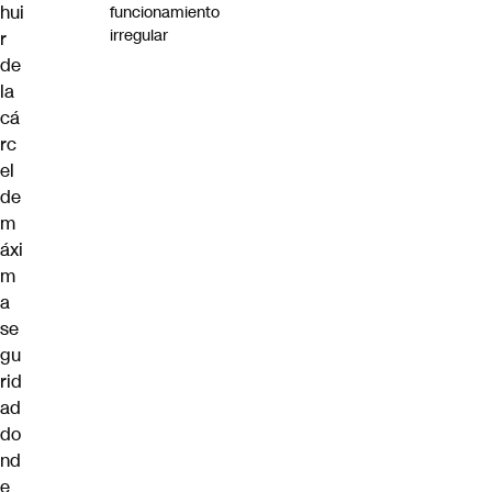
hui
funcionamiento
irregular
r
de
la
cá
rc
el
de
m
áxi
m
a
se
gu
rid
ad
do
nd
e