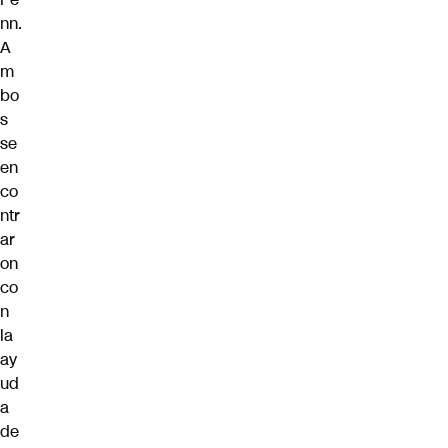
nn.
A
m
bo
s
se
en
co
ntr
ar
on
co
n
la
ay
ud
a
de