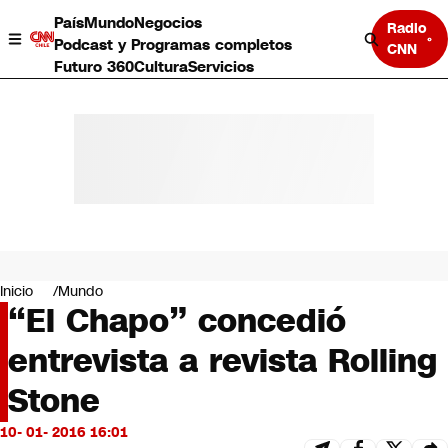
País
Mundo
Negocios
Radio
Podcast y Programas completos
CNN
Futuro 360
Cultura
Servicios
País
Mundo
Negocios
Inicio
Mundo
“El Chapo” concedió
Deportes
Programas completos
entrevista a revista Rolling
Cultura
Servicios
Stone
Bits
CNN Data
10- 01- 2016 16:01
CNN tiempo