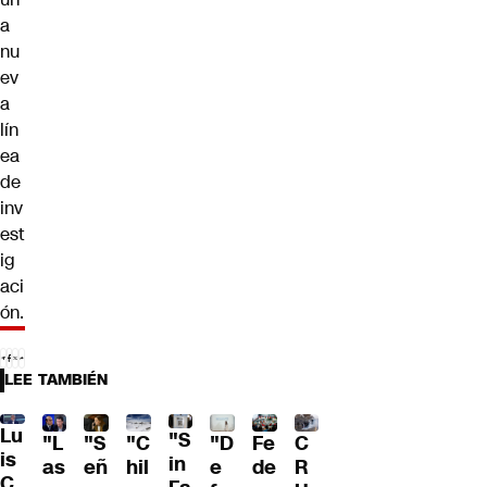
a
nu
ev
a
lín
ea
de
inv
est
ig
aci
ón.
LEE TAMBIÉN
Lu
"S
"L
"S
"C
"D
Fe
C
is
in
as
eñ
hil
e
de
R
C