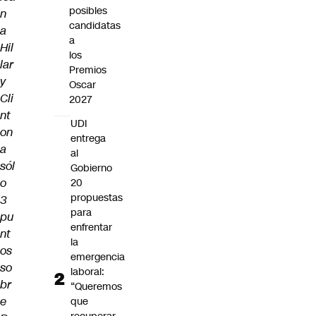
posibles
n
candidatas
a
a
Hil
los
lar
Premios
y
Oscar
Cli
2027
nt
UDI
on
entrega
a
al
sól
Gobierno
o
20
propuestas
3
para
pu
enfrentar
nt
la
os
emergencia
so
laboral:
br
“Queremos
e
que