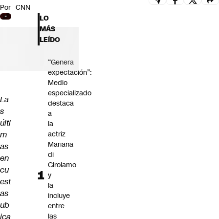
Por
CNN
Futuro 360
LO
Opinión
MÁS
LEÍDO
“Genera
expectación”:
Medio
especializado
La
destaca
s
a
últi
la
m
actriz
Mariana
as
di
en
Girolamo
cu
y
est
la
as
incluye
ub
entre
ica
las