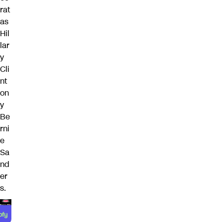
rat
as
Hil
lar
y
Cli
nt
on
y
Be
rni
e
Sa
nd
er
s.