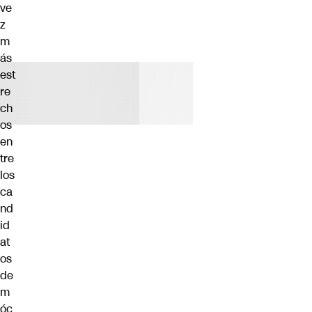
ve
z
m
ás
est
re
ch
os
en
tre
los
ca
nd
id
at
os
de
m
óc