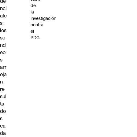
de
de
nci
la
ale
investigación
s,
contra
los
el
so
PDG
nd
eo
s
arr
oja
n
re
sul
ta
do
s
ca
da