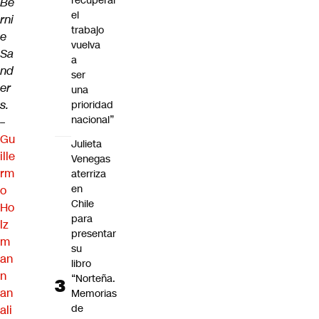
recuperar
Be
el
rni
trabajo
e
vuelva
Sa
a
nd
ser
er
una
s.
prioridad
nacional”
–
Gu
Julieta
ille
Venegas
rm
aterriza
en
o
Chile
Ho
para
lz
presentar
m
su
an
libro
n
“Norteña.
an
Memorias
de
ali