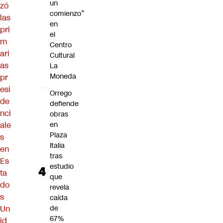
un
zó
comienzo”
las
en
pri
el
m
Centro
ari
Cultural
as
La
Moneda
pr
esi
Orrego
de
defiende
nci
obras
ale
en
Plaza
s
Italia
en
tras
Es
estudio
ta
que
do
revela
s
caída
Un
de
67%
id