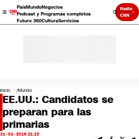
País
Mundo
Negocios
Radio
Podcast y Programas completos
CNN
Futuro 360
Cultura
Servicios
País
Mundo
Negocios
Inicio
Mundo
EE.UU.: Candidatos se
Deportes
Programas completos
preparan para las
Cultura
Servicios
primarias
Bits
CNN Data
31- 01- 2016 21:10
CNN tiempo