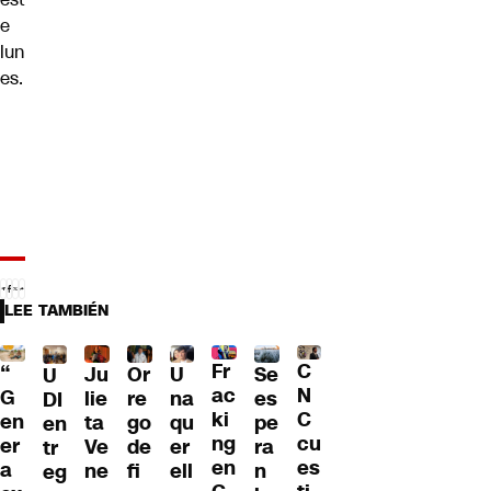
e
lun
es.
LEE TAMBIÉN
Fr
C
“
Ju
Or
U
Se
U
ac
N
G
lie
re
na
es
DI
ki
C
en
ta
go
qu
pe
en
ng
cu
er
Ve
de
er
ra
tr
en
es
a
ne
fi
ell
n
eg