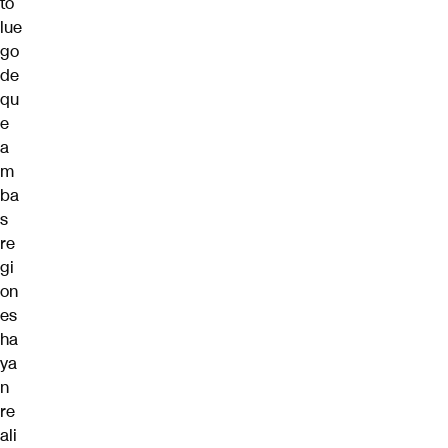
to
lue
go
de
qu
e
a
m
ba
s
re
gi
on
es
ha
ya
n
re
ali