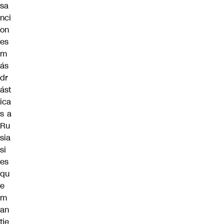
sa
nci
on
es
m
ás
dr
ást
ica
s a
Ru
sia
si
es
qu
e
m
an
tie