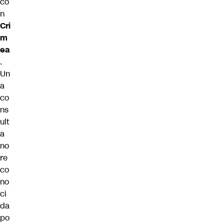
co
n
Cri
m
ea
.
Un
a
co
ns
ult
a
no
re
co
no
ci
da
po