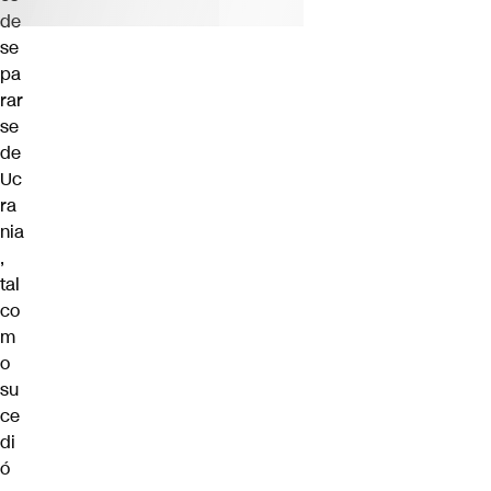
de
se
pa
rar
se
de
Uc
ra
nia
,
tal
co
m
o
su
ce
di
ó