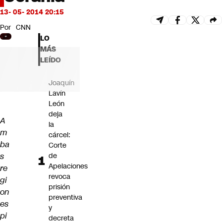
Futuro 360
13- 05- 2014 20:15
Opinión
Por
CNN
LO
MÁS
LEÍDO
Joaquín
Lavín
León
deja
A
la
m
cárcel:
ba
Corte
s
de
Apelaciones
re
revoca
gi
prisión
on
preventiva
es
y
pi
decreta