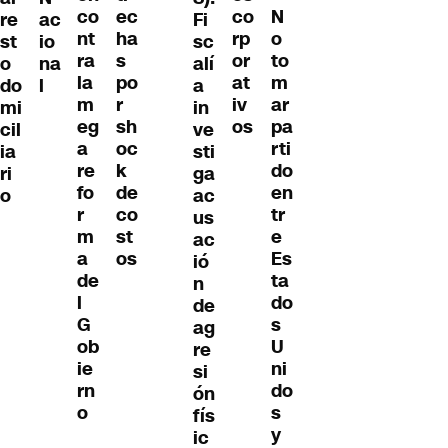
co
ec
co
N
re
Fi
ac
nt
ha
rp
o
st
sc
io
ra
s
or
to
o
alí
na
la
po
at
m
do
a
l
m
r
iv
ar
mi
in
eg
sh
os
pa
cil
ve
a
oc
rti
ia
sti
re
k
do
ri
ga
fo
de
en
o
ac
r
co
tr
us
m
st
e
ac
a
os
Es
ió
de
ta
n
l
do
de
G
s
ag
ob
U
re
ie
ni
si
rn
do
ón
o
s
fís
y
ic