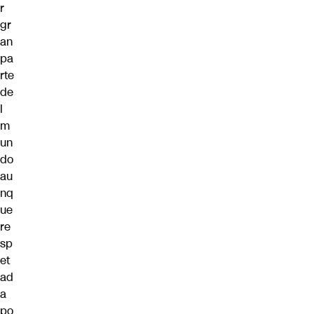
r
gr
an
pa
rte
de
l
m
un
do
au
nq
ue
re
sp
et
ad
a
po