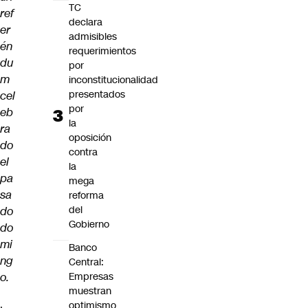
TC
ref
declara
er
admisibles
én
requerimientos
du
por
m
inconstitucionalidad
presentados
cel
por
eb
la
ra
oposición
do
contra
el
la
pa
mega
sa
reforma
del
do
Gobierno
do
mi
Banco
ng
Central:
o.
Empresas
muestran
optimismo