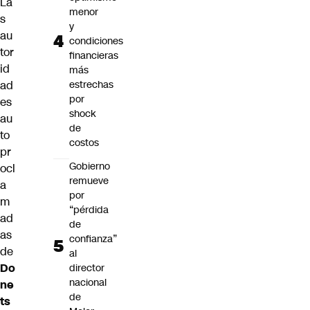
La
menor
s
y
au
condiciones
tor
financieras
id
más
ad
estrechas
por
es
shock
au
de
to
costos
pr
Gobierno
ocl
remueve
a
por
m
“pérdida
ad
de
as
confianza”
de
al
Do
director
nacional
ne
de
ts