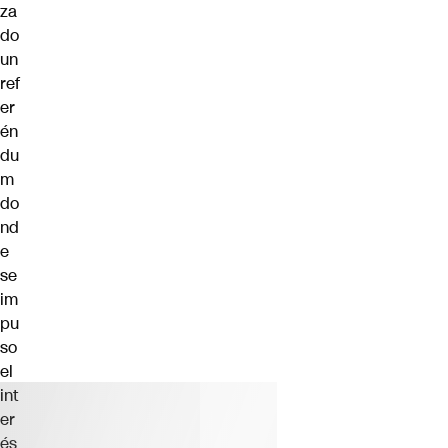
za
do
un
ref
er
én
du
m
do
nd
e
se
im
pu
so
el
int
er
és