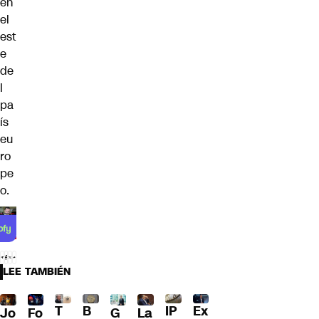
en
el
est
e
de
l
pa
ís
eu
ro
pe
o.
LEE TAMBIÉN
T
B
IP
Ex
Jo
G
La
Fo