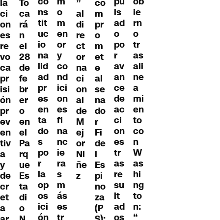
co
m
pu
ob
la
”
co
To
ns
o
ls
ie
ci
al
m
ca
tit
m
ad
rn
on
di
pr
rá
uc
en
o
o
es
re
o
n
io
or
po
tr
re
ct
m
el
na
y
r
as
vo
or
et
28
lid
co
av
ali
ca
na
e
de
ad
nd
an
ne
pr
ci
al
fe
pr
ici
ce
a
isi
on
se
br
es
on
de
mi
ón
al
na
er
en
es
ac
en
pr
de
do
o
ta
fi
ci
to
ev
M
r
en
do
na
on
co
en
ej
Fi
el
s
nc
es
n
tiv
or
de
Pa
po
ie
tr
W
a
Ni
l
rq
r
ra
as
as
y
ñe
Es
ue
la
s
re
hi
de
z
pi
Es
op
m
su
ng
cr
no
ta
os
ás
lt
to
et
za
di
ici
es
ad
n:
a
(P
o
ón
tr
os
“
ar
S):
N