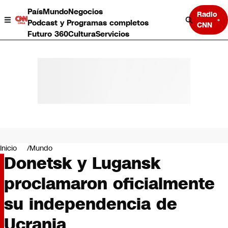
País
Mundo
Negocios
Radio
Podcast y Programas completos
CNN
Futuro 360
Cultura
Servicios
País
Mundo
Negocios
Inicio
Mundo
Donetsk y Lugansk
Deportes
Programas completos
proclamaron oficialmente
Cultura
Servicios
su independencia de
Bits
CNN Data
Ucrania
CNN tiempo