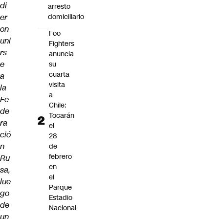
di
arresto
er
domiciliario
on
Foo
uni
Fighters
rs
anuncia
e
su
cuarta
a
visita
la
a
Fe
Chile:
de
Tocarán
ra
el
ció
28
n
de
febrero
Ru
en
sa,
el
lue
Parque
go
Estadio
de
Nacional
un