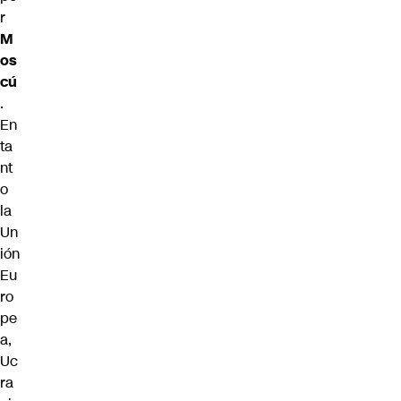
r
M
os
cú
.
En
ta
nt
o
la
Un
ión
Eu
ro
pe
a,
Uc
ra