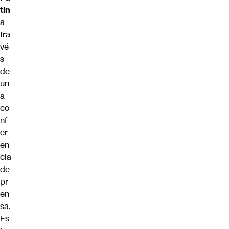
tin
a
tra
vé
s
de
un
a
co
nf
er
en
cia
de
pr
en
sa.
Es