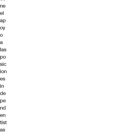
ne
el
ap
oy
o
a
las
po
sic
ion
es
in
de
pe
nd
en
tist
as