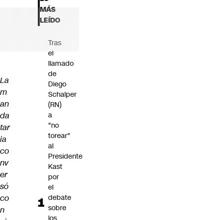
Futuro 360
MÁS
Opinión
LEÍDO
Tras
el
llamado
de
La
Diego
m
Schalper
an
(RN)
da
a
"no
tar
torear"
ia
al
co
Presidente
nv
Kast
er
por
só
el
co
debate
sobre
n
los