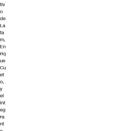
tiv
o
de
La
ta
m,
En
riq
ue
Cu
et
o,
y
el
int
eg
ra
nt
e