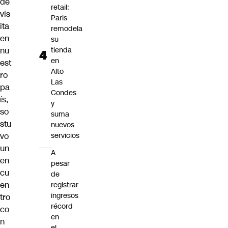
de
retail:
vis
Paris
ita
remodela
en
su
nu
tienda
en
est
Alto
ro
Las
pa
Condes
ís,
y
so
suma
stu
nuevos
vo
servicios
un
A
en
pesar
cu
de
en
registrar
ingresos
tro
récord
co
en
n
el