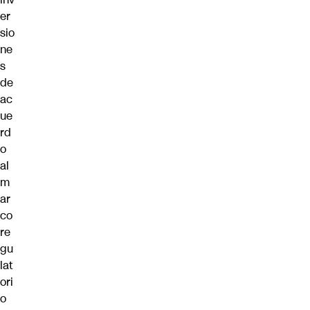
er
sio
ne
s
de
ac
ue
rd
o
al
m
ar
co
re
gu
lat
ori
o