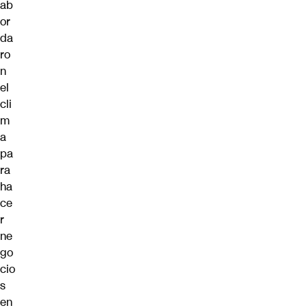
ab
or
da
ro
n
el
cli
m
a
pa
ra
ha
ce
r
ne
go
cio
s
en