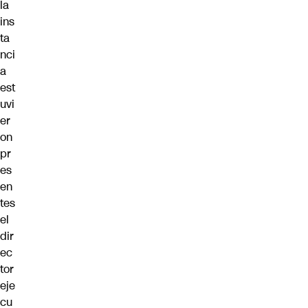
la
ins
ta
nci
a
est
uvi
er
on
pr
es
en
tes
el
dir
ec
tor
eje
cu