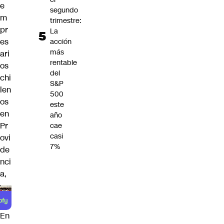
e
segundo
m
trimestre:
pr
La
es
acción
más
ari
rentable
os
del
chi
S&P
len
500
os
este
en
año
Pr
cae
casi
ovi
7%
de
nci
a,
En