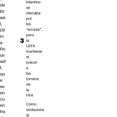
Infantino
de
se
Br
disculpa
asi
por
l,
los
"errores",
Dil
pero
m
la
a
UEFA
Ro
mantiene
us
el
sef
boicot
f,
a
los
qu
torneos
e
de
se
la
en
FIFA
cu
Cómo
en
evoluciona
tra
el