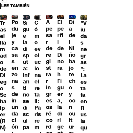
LEE TAMBIÉN
Po
A
El
Dí
C
Si
Tr
"V
du
pe
pe
a
ó
gu
as
iu
je
sa
rfi
de
m
e
el
da
y
r
l
l
o
la
lla
s
ca
de
de
Ni
ev
di
m
ne
sa
re
Di
ño
ol
sp
ad
gr
s
gi
no
ba
uc
ut
o
as
en
st
ra
jo
io
a:
de
":
zo
ra
h
te
na
Inf
Di
La
na
r
Fi
ch
el
an
eg
es
s
in
gu
o
re
ti
o
ta
de
gr
er
y
ta
no
Sc
fa
in
es
a,
co
il:
se
ha
en
un
os
la
n
Pa
di
lp
R
da
ré
di
cu
ris
sc
er
us
ci
co
ri
lt
re
ul
(R
ia
ón
rd
ge
ur
m
pa
N)
qu