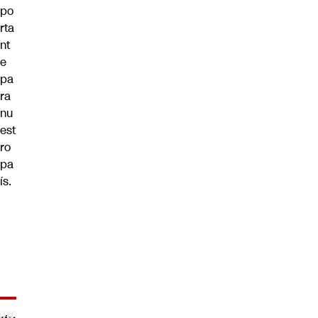
po
rta
nt
e
pa
ra
nu
est
ro
pa
ís.