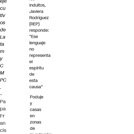
eje
indultos,
cu
Javiera
tiv
Rodríguez
os
(REP)
de
responde:
La
"Ese
lenguaje
ta
no
m
representa
y
el
C
espíritu
M
de
PC
esta
.
causa"
–
Poduje
Pa
y
pa
casas
Fr
en
zonas
an
de
cis