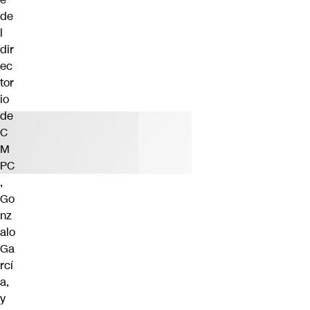
de
l
dir
ec
tor
io
de
C
M
PC
,
Go
nz
alo
Ga
rcí
a,
y