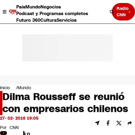
País
Mundo
Negocios
Radio
Podcast y Programas completos
CNN
Futuro 360
Cultura
Servicios
País
Mundo
Negocios
Inicio
Mundo
Dilma Rousseff se reunió
Deportes
Programas completos
con empresarios chilenos
Cultura
Servicios
27- 02- 2016 19:05
Bits
CNN Data
Por
CNN
CNN tiempo
LO