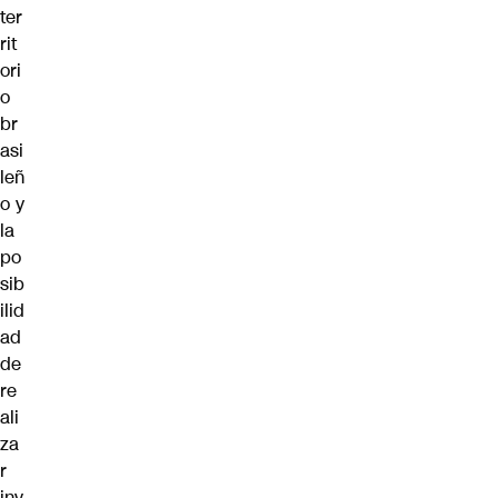
ter
rit
ori
o
br
asi
leñ
o y
la
po
sib
ilid
ad
de
re
ali
za
r
inv