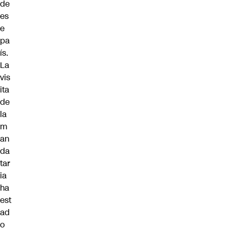
de
es
e
pa
ís.
La
vis
ita
de
la
m
an
da
tar
ia
ha
est
ad
o