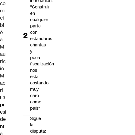
inundación:
co
"Construir
re
en
ci
cualquier
bi
parte
ó
con
estándares
a
chantas
M
y
au
poca
ric
fiscalización
io
nos
M
está
ac
costando
muy
ri
caro
La
como
pr
país"
esi
Sigue
de
la
nt
disputa:
a