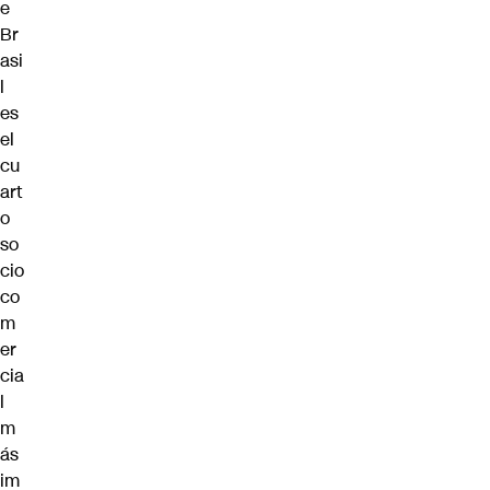
e
Br
asi
l
es
el
cu
art
o
so
cio
co
m
er
cia
l
m
ás
im