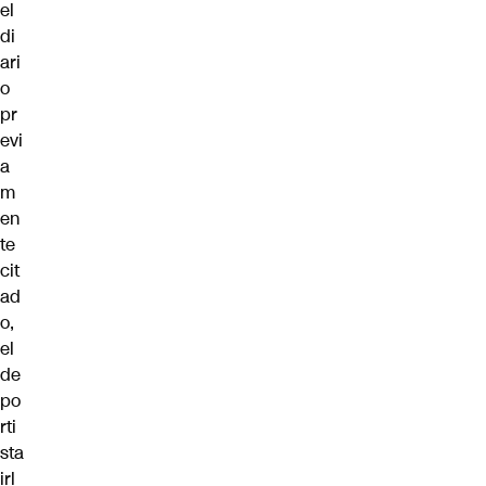
el
di
ari
o
pr
evi
a
m
en
te
cit
ad
o,
el
de
po
rti
sta
irl