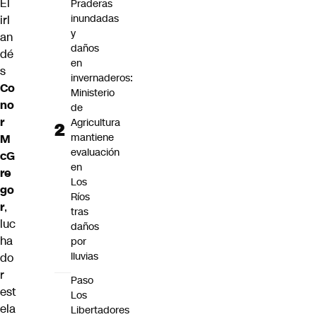
El
Praderas
inundadas
irl
y
an
daños
dé
en
s
invernaderos:
Co
Ministerio
no
de
r
Agricultura
mantiene
M
evaluación
cG
en
re
Los
go
Ríos
r
,
tras
luc
daños
ha
por
lluvias
do
r
Paso
est
Los
ela
Libertadores