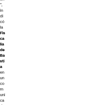
”,
in
di
có
la
Fis
ca
lía
de
Ba
sti
a
en
un
co
m
uni
ca