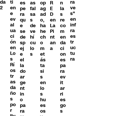
da
ti
ra
es
op
R
n
as
2
en
ve
pe
ag
E
la
fal
e
s"
ra
ad
D
s
sa
ev
en
qu
o,
en
re
s
al
inf
e
ha
La
co
de
ua
ra
se
he
Pi
m
ve
ci
es
de
ch
nt
en
hí
ón
tr
sp
o
an
da
cu
en
uc
ej
m
a
ci
lo
Lo
tu
e
et
on
s
s
ra
el
ás
es
Rí
la
ta
pa
os
do
si
ra
tr
ar
s
ev
as
ge
en
it
da
nt
lo
ar
ño
in
s
ri
s
o
hu
es
po
pa
es
go
r
ra
os
s