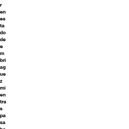
r
en
es
ta
do
de
e
m
bri
ag
ue
z
mi
en
tra
s
pa
sa