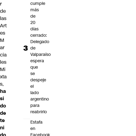
r
cumple
más
de
de
las
20
Art
días
es
cerrado:
M
Delegado
ar
de
cia
Valparaíso
espera
les
que
Mi
se
xta
despeje
s,
el
ha
lado
si
argentino
do
para
reabrirlo
de
te
Estafa
ni
en
do
Facebook