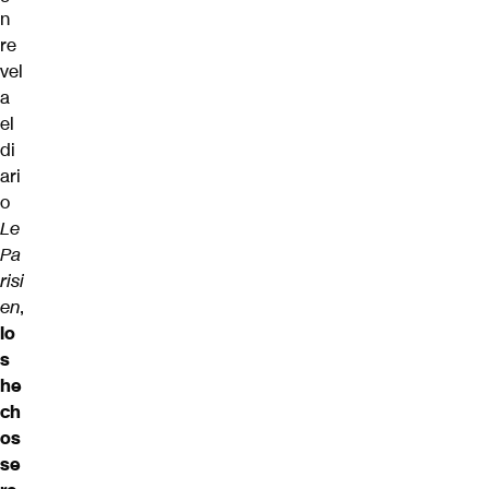
n
re
vel
a
el
di
ari
o
Le
Pa
risi
en
,
lo
s
he
ch
os
se