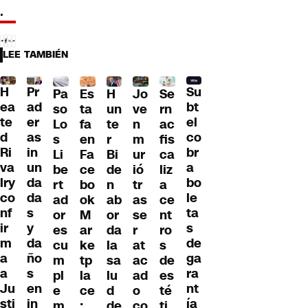
.
LEE TAMBIÉN
H
Pr
Su
Pa
H
Jo
Se
Es
ea
ad
bt
so
un
ve
rn
ta
te
er
el
Lo
te
n
ac
fa
d
as
co
s
r
m
fis
en
Ri
in
br
Li
Bi
ur
ca
Fa
va
un
a
be
de
ió
liz
ce
lry
da
bo
rt
n
tr
a
bo
co
da
le
ad
ab
as
ce
ok
nf
s
ta
or
or
se
nt
M
ir
y
s
es
da
r
ro
ar
m
da
de
cu
la
at
s
ke
a
ño
ga
m
sa
ac
de
tp
a
s
ra
pl
lu
ad
es
la
Ju
en
nt
e
d
o
té
ce
sti
in
ía
m
de
co
ti
: