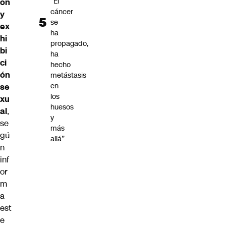
“El
ón
cáncer
y
se
ex
ha
hi
propagado,
bi
ha
ci
hecho
ón
metástasis
en
se
los
xu
huesos
al
,
y
se
más
gú
allá”
n
inf
or
m
a
est
e