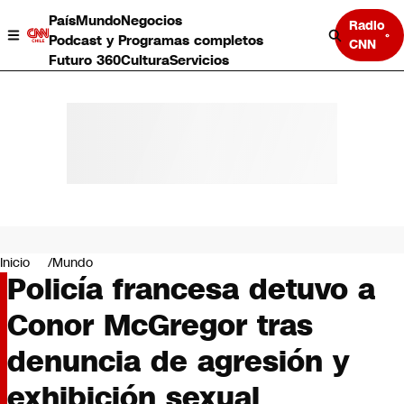
País
Mundo
Negocios
Radio
Podcast y Programas completos
CNN
Futuro 360
Cultura
Servicios
País
Mundo
Negocios
Inicio
Mundo
Policía francesa detuvo a
Deportes
Programas completos
Conor McGregor tras
Cultura
Servicios
denuncia de agresión y
Bits
CNN Data
exhibición sexual
CNN tiempo