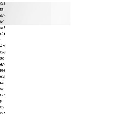
cis
ta
en
M
ad
rid
:
Ad
ole
sc
en
tes
ins
ult
ar
on
y
es
cu