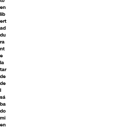
to
en
lib
ert
ad
du
ra
nt
e
la
tar
de
de
l
sá
ba
do
mi
en