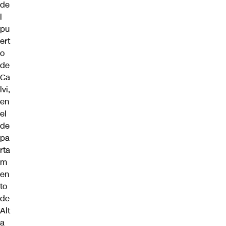
de
l
pu
ert
o
de
Ca
lvi,
en
el
de
pa
rta
m
en
to
de
Alt
a