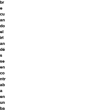
br
e
cu
an
do
el
irl
an
dé
s
se
en
co
ntr
ab
a
en
un
ba