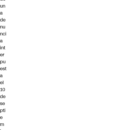
un
a
de
nu
nci
a
int
er
pu
est
a
el
10
de
se
pti
e
m