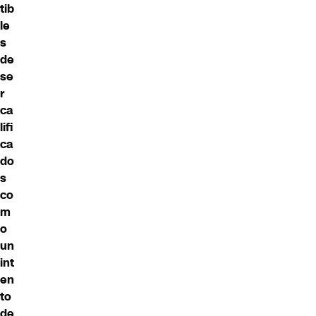
tib
le
s
de
se
r
ca
lifi
ca
do
s
co
m
o
un
int
en
to
de