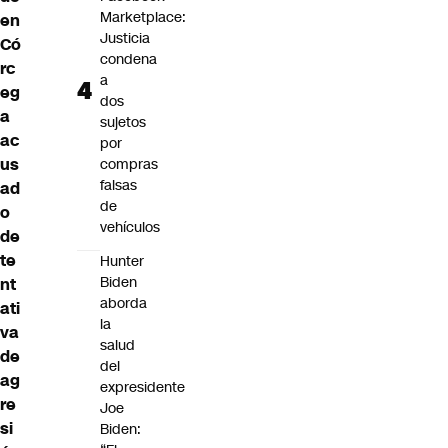
Marketplace:
en
Justicia
Có
condena
rc
a
eg
dos
a
sujetos
ac
por
us
compras
falsas
ad
de
o
vehículos
de
te
Hunter
Biden
nt
aborda
ati
la
va
salud
de
del
ag
expresidente
re
Joe
si
Biden: