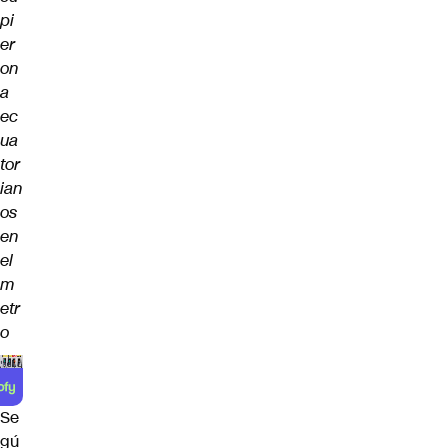
pi
er
on
a
ec
ua
tor
ian
os
en
el
m
etr
o
Se
gú