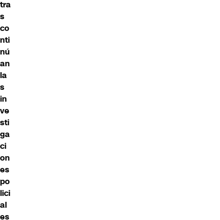
tra
s
co
nti
nú
an
la
s
in
ve
sti
ga
ci
on
es
po
lici
al
es