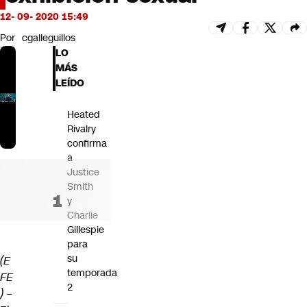
Futuro 360
12- 09- 2020 15:49
Opinión
Por
cgalleguillos
LO
MÁS
LEÍDO
Heated
Rivalry
confirma
a
Justice
Smith
y
Charlie
Gillespie
para
su
(E
temporada
FE
2
)
–