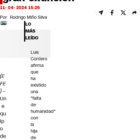
Futuro 360
11- 04- 2024 15:26
Opinión
Por
Rodrigo Miño Silva
LO
MÁS
LEÍDO
Luis
Cordero
afirma
que
(E
ha
FE
existido
)
–
una
Un
"falta
de
e
humanidad"
qu
con
ip
la
o
hija
de
de