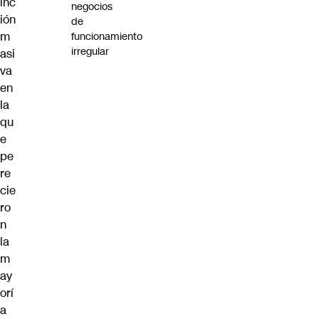
inc
negocios
ión
de
m
funcionamiento
irregular
asi
va
en
la
qu
e
pe
re
cie
ro
n
la
m
ay
orí
a