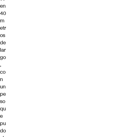
en
40
m
etr
os
de
lar
go
,
co
n
un
pe
so
qu
e
pu
do