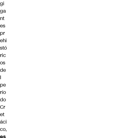
gi
ga
nt
es
pr
ehi
stó
ric
os
de
l
pe
río
do
Cr
et
áci
co,
es