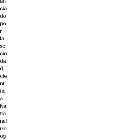
an
cia
do
po
r
la
so
cie
da
d
cie
ntí
fic
a
Na
tio
nal
Ge
og