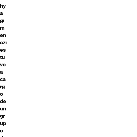
hy
a
gi
m
en
ezi
es
tu
vo
a
ca
rg
o
de
un
gr
up
o