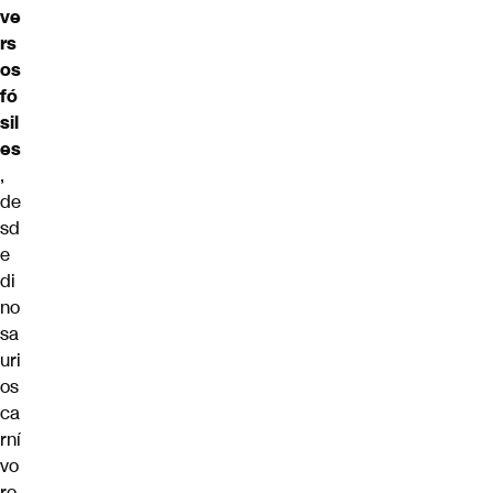
ve
rs
os
fó
sil
es
,
de
sd
e
di
no
sa
uri
os
ca
rní
vo
ro