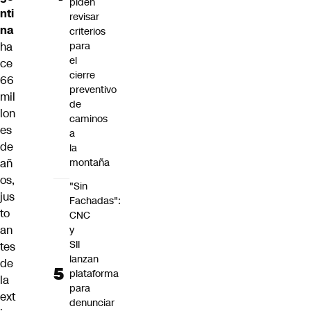
piden
nti
revisar
na
criterios
ha
para
el
ce
cierre
66
preventivo
mil
de
lon
caminos
es
a
de
la
añ
montaña
os,
"Sin
jus
Fachadas":
to
CNC
an
y
SII
tes
lanzan
de
plataforma
la
para
ext
denunciar