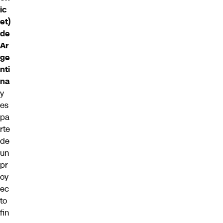
ic
et)
de
Ar
ge
nti
na
y
es
pa
rte
de
un
pr
oy
ec
to
fin