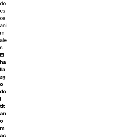
de
es
os
ani
m
ale
s.
El
ha
lla
zg
o
de
l
tit
an
o
m
ac