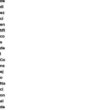
de
di
ez
ci
en
tífi
co
s
de
l
Co
ns
ej
o
Na
ci
on
al
de