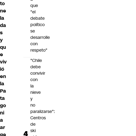
to
que
ne
"el
la
debate
político
da
se
s
desarrolle
y
con
qu
respeto"
e
"Chile
viv
debe
ió
convivir
en
con
la
la
Pa
nieve
ta
y
go
no
paralizarse":
ni
Centros
a
de
ar
ski
ge