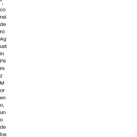
”,
co
nsi
de
ró
Ag
ust
ín
Pé
re
z
M
or
en
o,
un
o
de
los