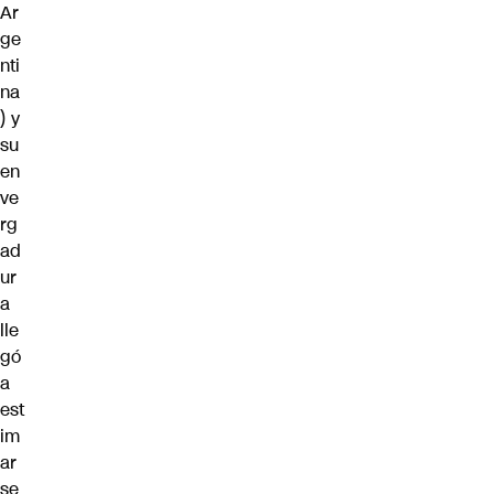
Ar
ge
nti
na
) y
su
en
ve
rg
ad
ur
a
lle
gó
a
est
im
ar
se