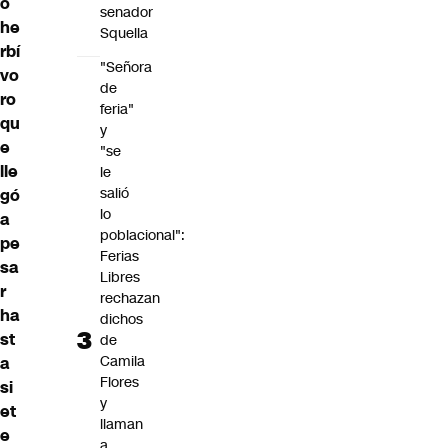
o
senador
he
Squella
rbí
"Señora
vo
de
ro
feria"
qu
y
e
"se
lle
le
salió
gó
lo
a
poblacional":
pe
Ferias
sa
Libres
r
rechazan
ha
dichos
st
de
Camila
a
Flores
si
y
et
llaman
e
a