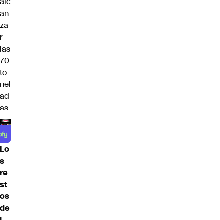
alc
an
za
r
las
70
to
nel
ad
as.
Lo
s
re
st
os
de
l