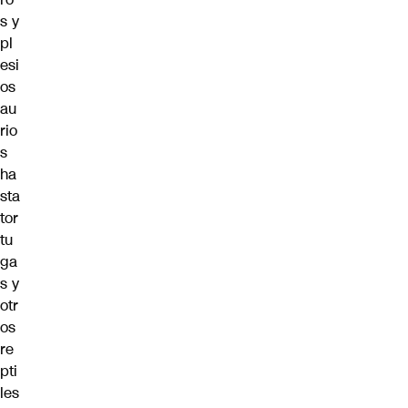
s y
pl
esi
os
au
rio
s
ha
sta
tor
tu
ga
s y
otr
os
re
pti
les