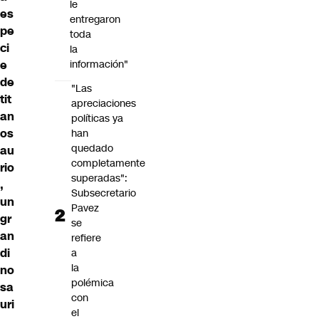
le
es
entregaron
pe
toda
ci
la
e
información"
de
"Las
tit
apreciaciones
an
políticas ya
os
han
quedado
au
completamente
rio
superadas":
,
Subsecretario
un
Pavez
gr
se
an
refiere
di
a
la
no
polémica
sa
con
uri
el