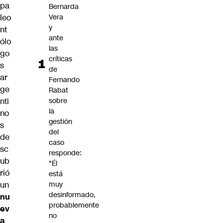
pa
Bernarda
leo
Vera
y
nt
ante
ólo
las
go
críticas
s
de
ar
Fernando
ge
Rabat
nti
sobre
la
no
gestión
s
del
de
caso
sc
responde:
ub
"Él
rió
está
un
muy
desinformado,
nu
probablemente
ev
no
a