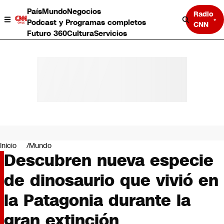
País
Mundo
Negocios
Radio
Podcast y Programas completos
CNN
Futuro 360
Cultura
Servicios
País
Mundo
Negocios
Inicio
Mundo
Descubren nueva especie
Deportes
Programas completos
de dinosaurio que vivió en
Cultura
Servicios
la Patagonia durante la
Bits
CNN Data
gran extinción
CNN tiempo