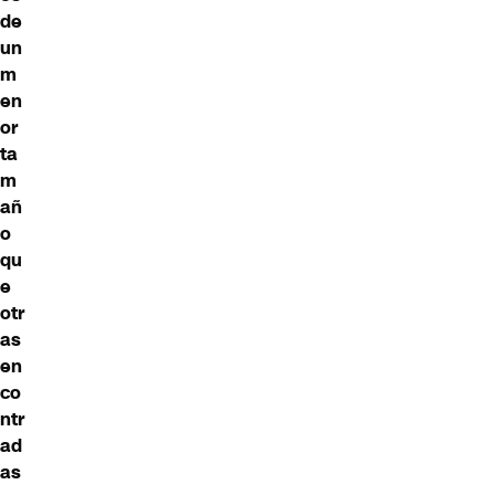
de
un
m
en
or
ta
m
añ
o
qu
e
otr
as
en
co
ntr
ad
as