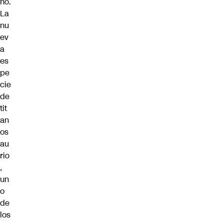
no.
La
nu
ev
a
es
pe
cie
de
tit
an
os
au
rio
,
un
o
de
los