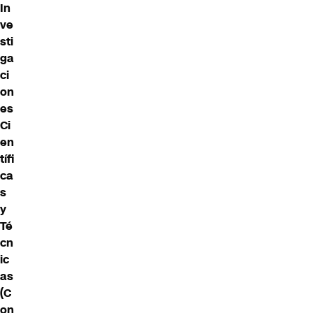
In
ve
sti
ga
ci
on
es
Ci
en
tífi
ca
s
y
Té
cn
ic
as
(C
on