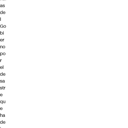
as
de
l
Go
bi
er
no
po
r
el
de
sa
str
e
qu
e
ha
de