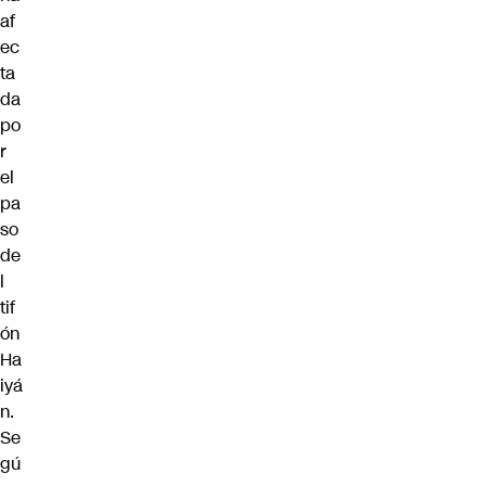
af
ec
ta
da
po
r
el
pa
so
de
l
tif
ón
Ha
iyá
n
.
Se
gú