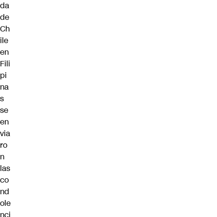
da
de
Ch
ile
en
Fili
pi
na
s
se
en
via
ro
n
las
co
nd
ole
nci