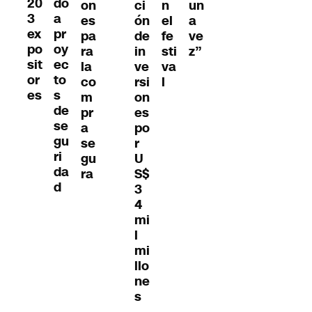
20
do
on
ci
n
un
3
a
es
ón
el
a
ex
pr
pa
de
fe
ve
po
oy
ra
in
sti
z”
sit
ec
la
ve
va
or
to
co
rsi
l
es
s
m
on
de
pr
es
se
a
po
gu
se
r
ri
gu
U
da
ra
S$
d
3
4
mi
l
mi
llo
ne
s