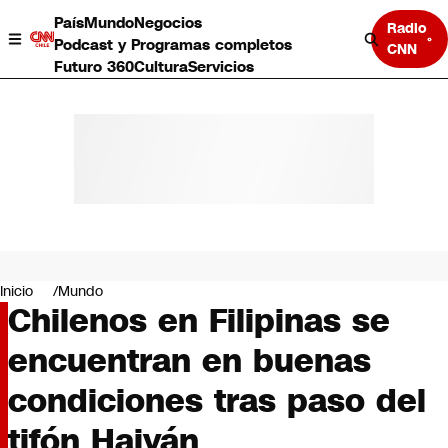
País
Mundo
Negocios
Radio
Podcast y Programas completos
CNN
Futuro 360
Cultura
Servicios
País
Mundo
Negocios
Inicio
Mundo
Chilenos en Filipinas se
Deportes
Programas completos
encuentran en buenas
Cultura
Servicios
condiciones tras paso del
Bits
CNN Data
tifón Haiyán
CNN tiempo