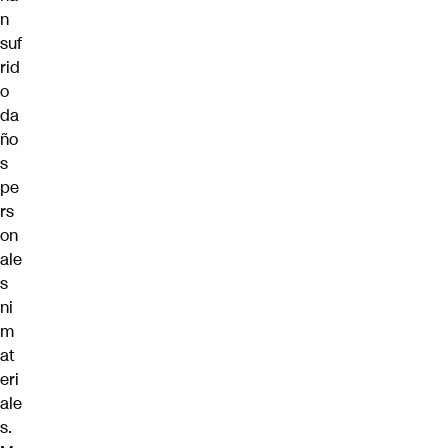
n
suf
rid
o
da
ño
s
pe
rs
on
ale
s
ni
m
at
eri
ale
s.