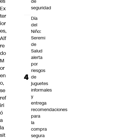
es
de
seguridad
Ex
ter
Día
ior
del
es,
Niño:
Alf
Seremi
de
re
Salud
do
alerta
M
por
or
riesgos
en
de
o,
juguetes
se
informales
y
ref
entrega
iri
recomendaciones
ó
para
a
la
la
compra
sit
segura