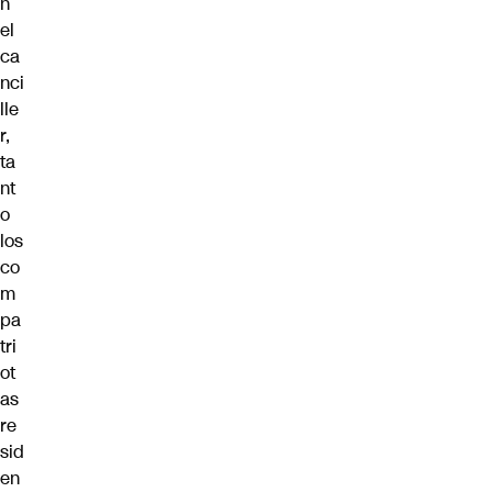
n
el
ca
nci
lle
r,
ta
nt
o
los
co
m
pa
tri
ot
as
re
sid
en