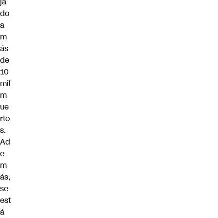
ja
do
a
m
ás
de
10
mil
m
ue
rto
s.
Ad
e
m
ás,
se
est
á