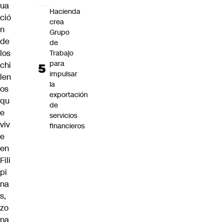
ua
Hacienda
ció
crea
n
Grupo
de
de
los
Trabajo
para
chi
impulsar
len
la
os
exportación
qu
de
e
servicios
viv
financieros
e
en
Fili
pi
na
s,
zo
na