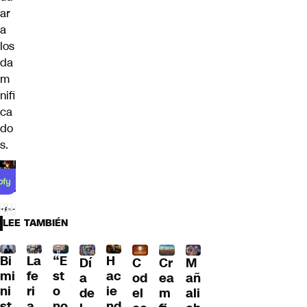
ar
a
los
da
m
nifi
ca
do
s.
LEE TAMBIÉN
Bi
La
“E
H
Dí
C
Cr
M
mi
fe
st
ac
a
od
ea
añ
ni
ri
o
ie
de
el
m
ali
st
a
no
nd