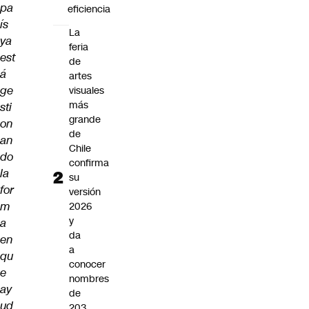
pa
eficiencia
ís
La
ya
feria
est
de
á
artes
ge
visuales
más
sti
grande
on
de
an
Chile
do
confirma
la
su
for
versión
m
2026
y
a
da
en
a
qu
conocer
e
nombres
ay
de
ud
203