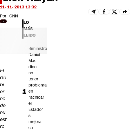
Futuro 360
11- 11- 2013 13:32
Opinión
Por
CNN
LO
MÁS
LEÍDO
Biministro
Daniel
Mas
dice
El
no
Go
tener
bi
problema
er
en
"achicar
no
el
de
Estado"
nu
si
est
mejora
ro
su