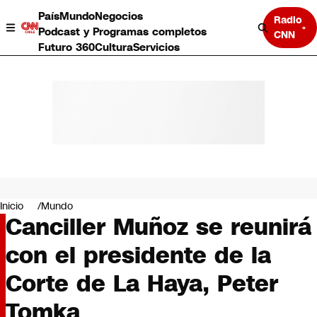
País
Mundo
Negocios
Radio
Podcast y Programas completos
CNN
Futuro 360
Cultura
Servicios
País
Mundo
Negocios
Inicio
Mundo
Canciller Muñoz se reunirá
Deportes
Programas completos
con el presidente de la
Cultura
Servicios
Corte de La Haya, Peter
Bits
CNN Data
Tomka
CNN tiempo