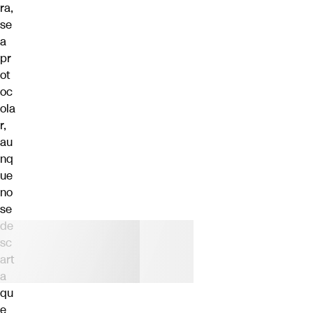
ra,
se
a
pr
ot
oc
ola
r,
au
nq
ue
no
se
de
sc
art
a
qu
e