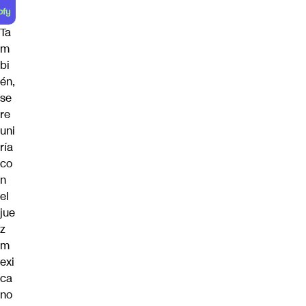
Ta
m
bi
én,
se
re
uni
ría
co
n
el
jue
z
m
exi
ca
no