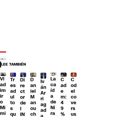
LEE TAMBIÉN
Vl
La
Tr
D
C
C
Di
Iv
ad
ca
es
an
ad
od
re
án
im
íd
ad
iel
e
el
ct
Ar
ir
a
ul
M
m:
co
or
ri
o
de
to
an
4
ve
de
ag
Mi
Ni
s
ou
9
rs
l
ad
mi
ra
qu
ch
%
us
IN
a