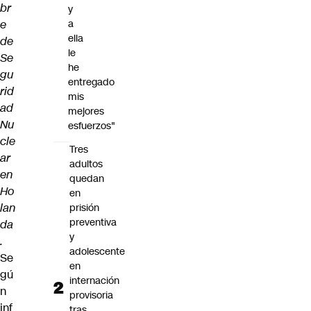
br
y
e
a
ella
de
le
Se
he
gu
entregado
rid
mis
ad
mejores
Nu
esfuerzos"
cle
Tres
ar
adultos
en
quedan
Ho
en
lan
prisión
preventiva
da
y
.
adolescente
Se
en
gú
internación
n
provisoria
inf
tras