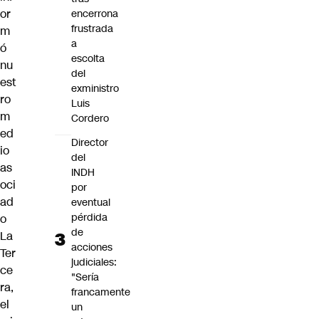
or
encerrona
frustrada
m
a
ó
escolta
nu
del
est
exministro
ro
Luis
m
Cordero
ed
Director
io
del
as
INDH
oci
por
ad
eventual
pérdida
o
de
La
acciones
Ter
judiciales:
ce
"Sería
ra,
francamente
el
un