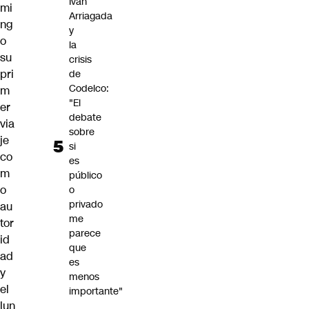
Iván
mi
Arriagada
ng
y
o
la
su
crisis
pri
de
Codelco:
m
"El
er
debate
via
sobre
je
si
co
es
m
público
o
o
privado
au
me
tor
parece
id
que
ad
es
y
menos
el
importante"
lun