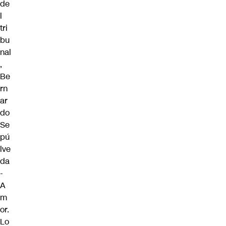
de
l
tri
bu
nal
,
Be
rn
ar
do
Se
pú
lve
da
-
A
m
or.
Lo