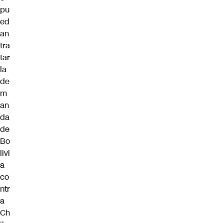
pu
ed
an
tra
tar
la
de
m
an
da
de
Bo
livi
a
co
ntr
a
Ch