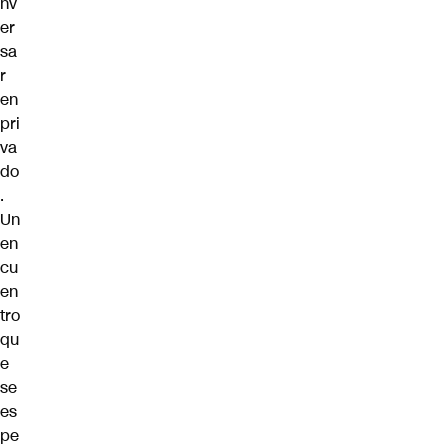
nv
er
sa
r
en
pri
va
do
.
Un
en
cu
en
tro
qu
e
se
es
pe