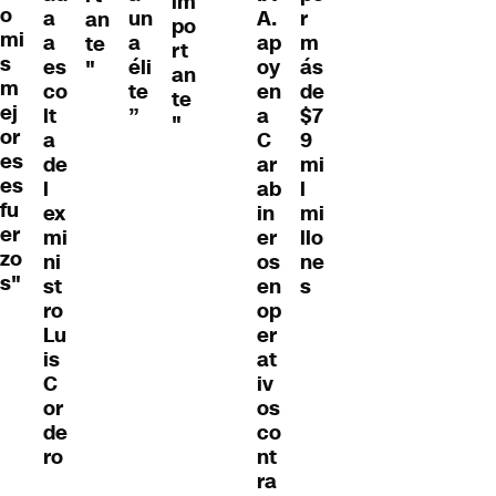
im
o
a
un
A.
r
an
po
mi
a
a
ap
m
te
rt
s
es
éli
oy
ás
"
an
m
co
te
en
de
te
ej
lt
”
a
$7
"
or
a
C
9
es
de
ar
mi
es
l
ab
l
fu
ex
in
mi
er
mi
er
llo
zo
ni
os
ne
s"
st
en
s
ro
op
Lu
er
is
at
C
iv
or
os
de
co
ro
nt
ra