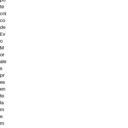
té
cni
co
de
Ev
o
M
or
ale
s
pr
es
en
te
la
m
e
m