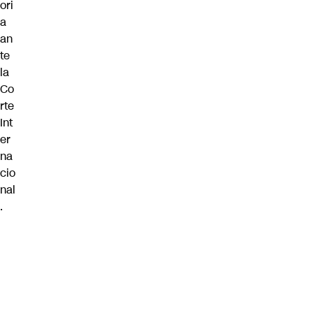
ori
a
an
te
la
Co
rte
Int
er
na
cio
nal
.