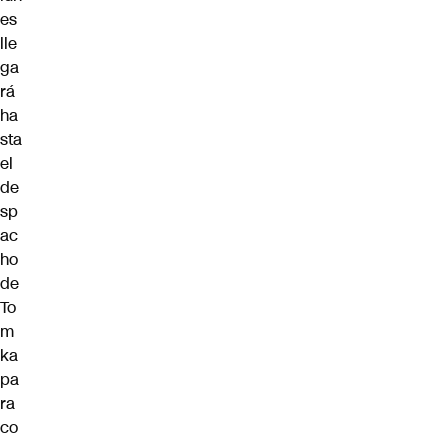
es
lle
ga
rá
ha
sta
el
de
sp
ac
ho
de
To
m
ka
pa
ra
co