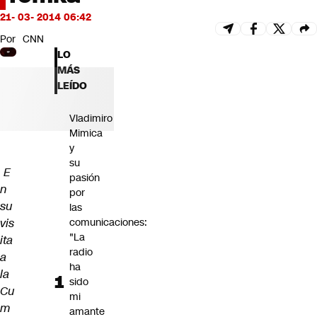
Futuro 360
21- 03- 2014 06:42
Opinión
Por
CNN
LO
MÁS
LEÍDO
Vladimiro
Mimica
y
su
E
pasión
n
por
su
las
vis
comunicaciones:
"La
ita
radio
a
ha
la
sido
Cu
mi
m
amante