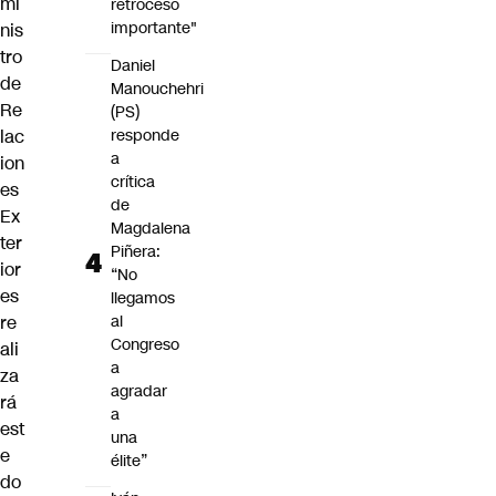
mi
retroceso
importante"
nis
tro
Daniel
de
Manouchehri
Re
(PS)
lac
responde
a
ion
crítica
es
de
Ex
Magdalena
ter
Piñera:
ior
“No
es
llegamos
re
al
Congreso
ali
a
za
agradar
rá
a
est
una
e
élite”
do