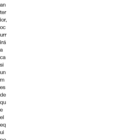
an
ter
ior,
oc
urr
irá
a
ca
si
un
m
es
de
qu
e
el
eq
ui
po